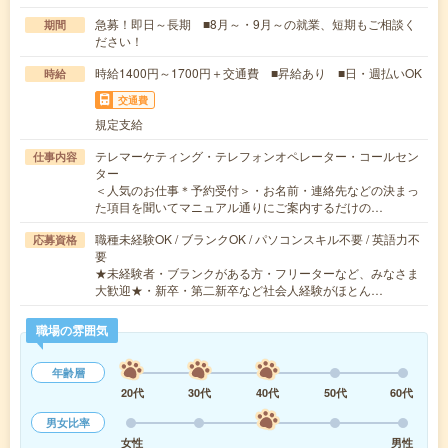
急募！即日～長期 ■8月～・9月～の就業、短期もご相談く
期間
ださい！
時給1400円～1700円＋交通費 ■昇給あり ■日・週払いOK
時給
交通費
規定支給
テレマーケティング・テレフォンオペレーター・コールセン
仕事内容
ター
＜人気のお仕事＊予約受付＞・お名前・連絡先などの決まっ
た項目を聞いてマニュアル通りにご案内するだけの…
職種未経験OK / ブランクOK / パソコンスキル不要 / 英語力不
応募資格
要
★未経験者・ブランクがある方・フリーターなど、みなさま
大歓迎★・新卒・第二新卒など社会人経験がほとん…
職場の雰囲気
年齢層
20代
30代
40代
50代
60代
男女比率
女性
男性