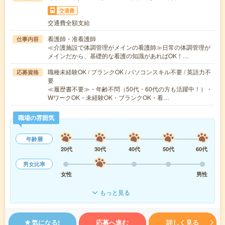
交通費
交通費全額支給
看護師・准看護師
仕事内容
≪介護施設で体調管理がメインの看護師≫日常の体調管理が
メインだから、基礎的な看護の知識があればOK！…
職種未経験OK / ブランクOK / パソコンスキル不要 / 英語力不
応募資格
要
≪履歴書不要≫・年齢不問（50代・60代の方も活躍中！）・
WワークOK・未経験OK・ブランクOK・看…
職場の雰囲気
年齢層
20代
30代
40代
50代
60代
男女比率
女性
男性
もっと見る
気になる!
応募へ進む
詳しく見る