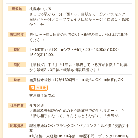
札幌市中央区
勤務地
さっぽろ駅から---分／西１８丁目駅から---分／バスセンター
前駅から---分／ロープウェイ入口駅から---分／西線１４条駅
から---分
週4日～ ■曜日固定の相談OK！ ■希望の曜日があればご相談
曜日頻度
ください！
1日5時間からOK！■シフト例(1)8:00～13:00(2)10:00～
時間
15:00(3)12:00…
【積極採用中！】＊1年以上勤務している方が多数！ご応募
期間
から最短2～3日後の就業も相談可能です！
無資格未経験：時給1300円～ ■週払いOK ■扶養内OK
時給
交通費
交通費全額支給
介護関連
仕事内容
／無資格未経験から始める介護施設での生活サポート！＼
「話し相手になって、うんうんとうなずく」「天気が…
職種未経験OK / ブランクOK / パソコンスキル不要 / 英語力不
応募資格
要
■無資格・未経験OK！■年齢・学歴不問！ブランクOK!■10名