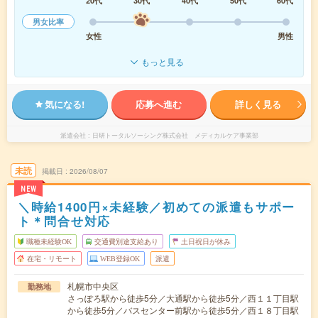
20代
30代
40代
50代
60代
男女比率
女性
男性
もっと見る
気になる!
応募へ進む
詳しく見る
派遣会社
日研トータルソーシング株式会社 メディカルケア事業部
未読
掲載日
2026/08/07
NEW
＼時給1400円×未経験／初めての派遣もサポー
ト＊問合せ対応
職種未経験OK
交通費別途支給あり
土日祝日が休み
在宅・リモート
WEB登録OK
派遣
札幌市中央区
勤務地
さっぽろ駅から徒歩5分／大通駅から徒歩5分／西１１丁目駅
から徒歩5分／バスセンター前駅から徒歩5分／西１８丁目駅