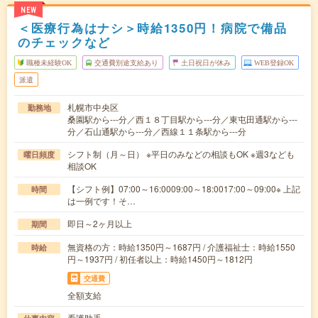
NEW
＜医療行為はナシ＞時給1350円！病院で備品
のチェックなど
職種未経験OK
交通費別途支給あり
土日祝日が休み
WEB登録OK
派遣
札幌市中央区
勤務地
桑園駅から---分／西１８丁目駅から---分／東屯田通駅から---
分／石山通駅から---分／西線１１条駅から---分
シフト制（月～日） ※平日のみなどの相談もOK ※週3なども
曜日頻度
相談OK
【シフト例】07:00～16:0009:00～18:0017:00～09:00※ 上記
時間
は一例です！そ…
即日～2ヶ月以上
期間
無資格の方：時給1350円～1687円 / 介護福祉士：時給1550
時給
円～1937円 / 初任者以上：時給1450円～1812円
交通費
全額支給
看護助手