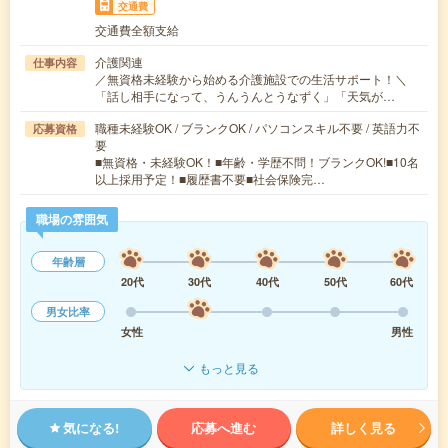
交通費
交通費全額支給
介護関連
仕事内容
／無資格未経験から始める介護施設での生活サポート！＼
「話し相手になって、うんうんとうなずく」「天気が…
職種未経験OK / ブランクOK / パソコンスキル不要 / 英語力不
応募資格
要
■無資格・未経験OK！■年齢・学歴不問！ブランクOK!■10名
以上採用予定！■履歴書不要■社会保険完…
職場の雰囲気
年齢層
20代
30代
40代
50代
60代
男女比率
女性
男性
もっと見る
気になる!
応募へ進む
詳しく見る