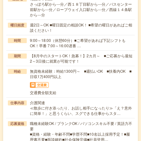
さっぽろ駅から---分／西１８丁目駅から---分／バスセンター
前駅から---分／ロープウェイ入口駅から---分／西線１４条駅
から---分
週2日～OK ■曜日固定の相談OK！ ■希望の曜日があればご相
曜日頻度
談ください！
9:00～18:00（休憩60分）■ご希望があれば下記シフトも
時間
OK！早番 7:00～16:00遅番 …
【8月中のスタートOK！急募！】2カ月～ ■ご応募から最短
期間
2～3日後に就業が可能です！
無資格未経験：時給1300円～ ■週払いOK ■扶養内OK ■
時給
日収1万400円以上
交通費
交通費全額支給
介護関連
仕事内容
≪散歩に付き添ったり、お話し相手になったり≫「え？意外
に簡単！」と思うくらい、スグできる仕事からスタ…
職種未経験OK / ブランクOK / パソコンスキル不要 / 英語力不
応募資格
要
■資格・経験・年齢不問■学歴不問■10名以上採用予定！■履
歴書不要■面談確約■社会保険完備■社員登用…