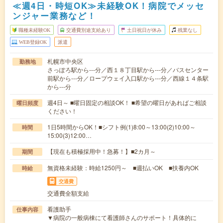
≪週4日・時短OK≫未経験OK！病院でメッセ
ンジャー業務など！
職種未経験OK
交通費別途支給あり
土日祝日が休み
残業なし
WEB登録OK
派遣
札幌市中央区
勤務地
さっぽろ駅から---分／西１８丁目駅から---分／バスセンター
前駅から---分／ロープウェイ入口駅から---分／西線１４条駅
から---分
週4日～ ■曜日固定の相談OK！ ■希望の曜日があればご相談
曜日頻度
ください！
1日5時間からOK！■シフト例(1)8:00～13:00(2)10:00～
時間
15:00(3)12:00…
【現在も積極採用中！急募！】■2カ月～
期間
無資格未経験：時給1250円～ ■週払いOK ■扶養内OK
時給
交通費
交通費全額支給
看護助手
仕事内容
▼病院の一般病棟にて看護師さんのサポート！具体的に