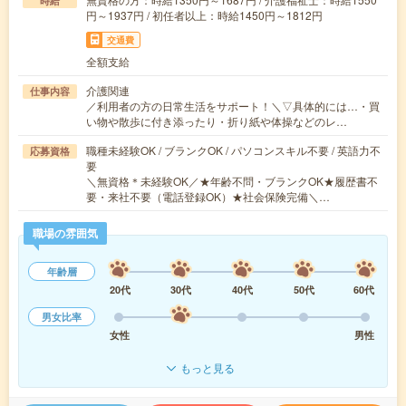
時給
円～1937円 / 初任者以上：時給1450円～1812円
交通費
全額支給
介護関連
仕事内容
／利用者の方の日常生活をサポート！＼▽具体的には…・買
い物や散歩に付き添ったり・折り紙や体操などのレ…
職種未経験OK / ブランクOK / パソコンスキル不要 / 英語力不
応募資格
要
＼無資格＊未経験OK／★年齢不問・ブランクOK★履歴書不
要・来社不要（電話登録OK）★社会保険完備＼…
職場の雰囲気
年齢層
20代
30代
40代
50代
60代
男女比率
女性
男性
もっと見る