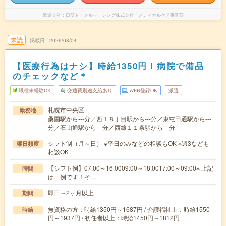
派遣会社
日研トータルソーシング株式会社 メディカルケア事業部
未読
掲載日
2026/08/04
【医療行為はナシ】時給1350円！病院で備品
のチェックなど＊
職種未経験OK
交通費別途支給あり
WEB登録OK
派遣
札幌市中央区
勤務地
桑園駅から---分／西１８丁目駅から---分／東屯田通駅から---
分／石山通駅から---分／西線１１条駅から---分
シフト制（月～日） ※平日のみなどの相談もOK ※週3なども
曜日頻度
相談OK
【シフト例】07:00～16:0009:00～18:0017:00～09:00※ 上記
時間
は一例です！そ…
即日～2ヶ月以上
期間
無資格の方：時給1350円～1687円 / 介護福祉士：時給1550
時給
円～1937円 / 初任者以上：時給1450円～1812円