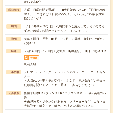
から徒歩5分
月曜～日曜の間で週3日～ ■土日祝休みもOK 「平日のみ希
曜日頻度
望！」 「できれば土日祝のみで！」 といったご相談もお気
軽にどうぞ！
【1日5時間～OK】様々な時間帯をご用意していますのでま
時間
ずはご希望をお聞かせください！＜その他シフト…
急募！即日～長期 ■8月～・9月～の就業、短期もご相談く
期間
ださい！
時給1400円～1700円＋交通費 ■昇給あり ■日・週払いOK
時給
交通費
規定支給
テレマーケティング・テレフォンオペレーター・コールセン
仕事内容
ター
＜人気のお仕事＊予約受付＞・お名前・連絡先などの決まっ
た項目を聞いてマニュアル通りにご案内するだけの…
職種未経験OK / ブランクOK / パソコンスキル不要 / 英語力不
応募資格
要
★未経験者・ブランクがある方・フリーターなど、みなさま
大歓迎★・新卒・第二新卒など社会人経験がほとん…