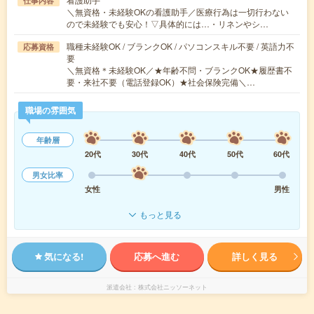
仕事内容
＼無資格・未経験OKの看護助手／医療行為は一切行わない
ので未経験でも安心！▽具体的には…・リネンやシ…
職種未経験OK / ブランクOK / パソコンスキル不要 / 英語力不
応募資格
要
＼無資格＊未経験OK／★年齢不問・ブランクOK★履歴書不
要・来社不要（電話登録OK）★社会保険完備＼…
職場の雰囲気
年齢層
20代
30代
40代
50代
60代
男女比率
女性
男性
もっと見る
気になる!
応募へ進む
詳しく見る
派遣会社
株式会社ニッソーネット