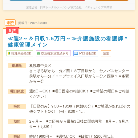
派遣会社
日研トータルソーシング株式会社 メディカルケア事業部
未読
掲載日
2026/08/09
NEW
≪週2～＆日収1.5万円～≫介護施設の看護師＊
健康管理メイン
職種未経験OK
交通費別途支給あり
WEB登録OK
派遣
札幌市中央区
勤務地
さっぽろ駅から---分／西１８丁目駅から---分／バスセンター
前駅から---分／ロープウェイ入口駅から---分／西線１４条駅
から---分
週2日～OK！ ■曜日固定の相談OK！ ■ご希望の曜日をご相談
曜日頻度
ください！
【日勤のみ】9:00～18:00（休憩60分）■ご希望があればその
時間
他シフトもOK！（例）8:30～1…
2ヶ月～ ■ご応募から最短3日後に開始可能 8月～、9月ス
期間
タートもOK！
時給1900円～ ■週払いOK ■日収1万5200円以上
時給