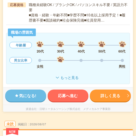
職種未経験OK / ブランクOK / パソコンスキル不要 / 英語力不
応募資格
要
■資格・経験・年齢不問■学歴不問■10名以上採用予定！■履
歴書不要■面談確約■社会保険完備■社員登用…
職場の雰囲気
年齢層
20代
30代
40代
50代
60代
男女比率
女性
男性
もっと見る
気になる!
応募へ進む
詳しく見る
派遣会社
日研トータルソーシング株式会社 メディカルケア事業部
未読
掲載日
2026/08/07
NEW