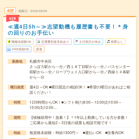
未読
掲載日
2026/08/09
NEW
≪週4日5h～≫志望動機も履歴書も不要！＊身
の回りのお手伝い
職種未経験OK
交通費別途支給あり
土日祝日が休み
残業なし
WEB登録OK
派遣
札幌市中央区
勤務地
さっぽろ駅から---分／西１８丁目駅から---分／バスセンター
前駅から---分／ロープウェイ入口駅から---分／西線１４条駅
から---分
週4日～OK ■曜日固定の相談OK！ ■希望の曜日があればご相
曜日頻度
談ください！
1日5時間からOK！■シフト例(1)8:00～13:00(2)10:00～
時間
15:00(3)12:00…
【積極採用中！急募！】＊1年以上勤務している方が多数！
期間
ご応募から最短2～3日後の就業も相談可能です！
無資格未経験：時給1300円～ ■週払いOK ■扶養内OK
時給