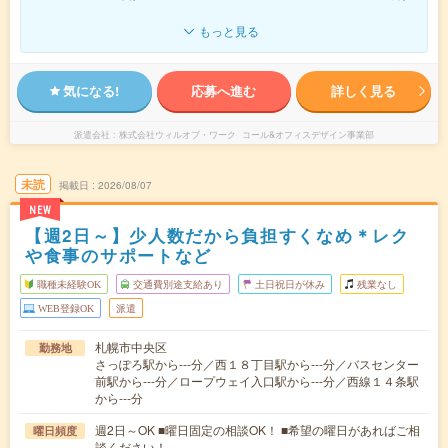
もっと見る
気になる!
応募へ進む
詳しく見る
派遣会社
株式会社ウィルオブ・ワーク コール&オフィスデザイン事業部
未読
掲載日
2026/08/07
NEW
【週2日～】少人数だから負担すくなめ＊レク
や食事のサポートなど
職種未経験OK
交通費別途支給あり
土日祝日が休み
残業なし
WEB登録OK
派遣
札幌市中央区
勤務地
さっぽろ駅から---分／西１８丁目駅から---分／バスセンター
前駅から---分／ロープウェイ入口駅から---分／西線１４条駅
から---分
週2日～OK ■曜日固定の相談OK！ ■希望の曜日があればご相
曜日頻度
談ください！