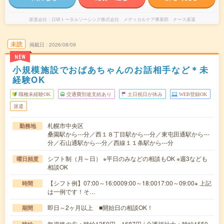
派遣会社
日研トータルソーシング株式会社 メディカルケア事業部 ナース派遣
未読
掲載日
2026/08/09
NEW
小規模施設でおばあちゃんのお話相手など＊未
経験OK
職種未経験OK
交通費別途支給あり
土日祝日が休み
WEB登録OK
派遣
札幌市中央区
勤務地
桑園駅から---分／西１８丁目駅から---分／東屯田通駅から---
分／石山通駅から---分／西線１１条駅から---分
シフト制（月～日） ※平日のみなどの相談もOK ※週3なども
曜日頻度
相談OK
【シフト例】07:00～16:0009:00～18:0017:00～09:00※ 上記
時間
は一例です！そ…
即日～2ヶ月以上 ■開始日の相談OK！
期間
無資格の方：時給1350円～1687円 / 介護福祉士：時給1550