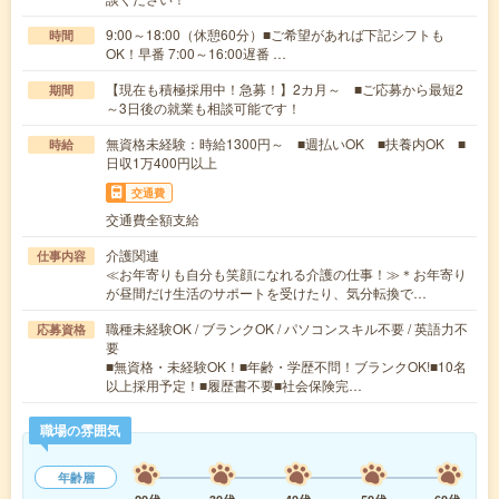
9:00～18:00（休憩60分）■ご希望があれば下記シフトも
時間
OK！早番 7:00～16:00遅番 …
【現在も積極採用中！急募！】2カ月～ ■ご応募から最短2
期間
～3日後の就業も相談可能です！
無資格未経験：時給1300円～ ■週払いOK ■扶養内OK ■
時給
日収1万400円以上
交通費
交通費全額支給
介護関連
仕事内容
≪お年寄りも自分も笑顔になれる介護の仕事！≫＊お年寄り
が昼間だけ生活のサポートを受けたり、気分転換で…
職種未経験OK / ブランクOK / パソコンスキル不要 / 英語力不
応募資格
要
■無資格・未経験OK！■年齢・学歴不問！ブランクOK!■10名
以上採用予定！■履歴書不要■社会保険完…
職場の雰囲気
年齢層