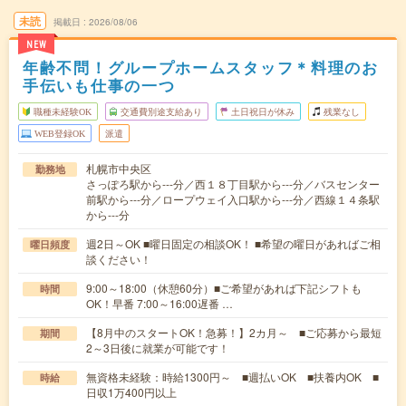
未読
掲載日
2026/08/06
NEW
年齢不問！グループホームスタッフ＊料理のお
手伝いも仕事の一つ
職種未経験OK
交通費別途支給あり
土日祝日が休み
残業なし
WEB登録OK
派遣
札幌市中央区
勤務地
さっぽろ駅から---分／西１８丁目駅から---分／バスセンター
前駅から---分／ロープウェイ入口駅から---分／西線１４条駅
から---分
週2日～OK ■曜日固定の相談OK！ ■希望の曜日があればご相
曜日頻度
談ください！
9:00～18:00（休憩60分）■ご希望があれば下記シフトも
時間
OK！早番 7:00～16:00遅番 …
【8月中のスタートOK！急募！】2カ月～ ■ご応募から最短
期間
2～3日後に就業が可能です！
無資格未経験：時給1300円～ ■週払いOK ■扶養内OK ■
時給
日収1万400円以上