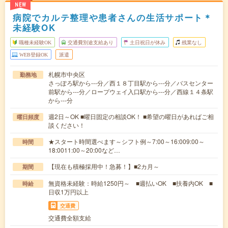
NEW
病院でカルテ整理や患者さんの生活サポート＊
未経験OK
職種未経験OK
交通費別途支給あり
土日祝日が休み
残業なし
WEB登録OK
派遣
札幌市中央区
勤務地
さっぽろ駅から---分／西１８丁目駅から---分／バスセンター
前駅から---分／ロープウェイ入口駅から---分／西線１４条駅
から---分
週2日～OK ■曜日固定の相談OK！ ■希望の曜日があればご相
曜日頻度
談ください！
★スタート時間選べます～シフト例～7:00～16:009:00～
時間
18:0011:00～20:00など…
【現在も積極採用中！急募！】■2カ月～
期間
無資格未経験：時給1250円～ ■週払いOK ■扶養内OK ■
時給
日収1万円以上
交通費
交通費全額支給