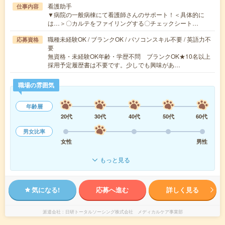
看護助手
仕事内容
▼病院の一般病棟にて看護師さんのサポート！＜具体的に
は…＞〇カルテをファイリングする〇チェックシート…
職種未経験OK / ブランクOK / パソコンスキル不要 / 英語力不
応募資格
要
無資格・未経験OK年齢・学歴不問 ブランクOK★10名以上
採用予定履歴書は不要です。少しでも興味があ…
職場の雰囲気
年齢層
20代
30代
40代
50代
60代
男女比率
女性
男性
もっと見る
気になる!
応募へ進む
詳しく見る
派遣会社
日研トータルソーシング株式会社 メディカルケア事業部