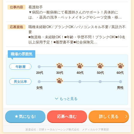
看護助手
仕事内容
▼病院の一般病棟にて看護師さんのサポート！具体的に
は、・器具の洗浄・ベットメイキングやシーツ交換・移…
職種未経験OK / ブランクOK / パソコンスキル不要 / 英語力不
応募資格
要
■無資格・未経験OK！■年齢・学歴不問！ブランクOK!■10名
以上採用予定！■履歴書不要■社会保険完…
職場の雰囲気
年齢層
20代
30代
40代
50代
60代
男女比率
女性
男性
もっと見る
気になる!
応募へ進む
詳しく見る
派遣会社
日研トータルソーシング株式会社 メディカルケア事業部