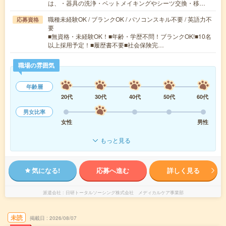
は、・器具の洗浄・ベットメイキングやシーツ交換・移…
職種未経験OK / ブランクOK / パソコンスキル不要 / 英語力不
応募資格
要
■無資格・未経験OK！■年齢・学歴不問！ブランクOK!■10名
以上採用予定！■履歴書不要■社会保険完…
職場の雰囲気
年齢層
20代
30代
40代
50代
60代
男女比率
女性
男性
もっと見る
気になる!
応募へ進む
詳しく見る
派遣会社
日研トータルソーシング株式会社 メディカルケア事業部
未読
掲載日
2026/08/07