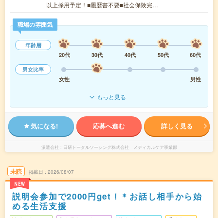
以上採用予定！■履歴書不要■社会保険完…
職場の雰囲気
年齢層
20代
30代
40代
50代
60代
男女比率
女性
男性
もっと見る
気になる!
応募へ進む
詳しく見る
派遣会社
日研トータルソーシング株式会社 メディカルケア事業部
未読
掲載日
2026/08/07
NEW
説明会参加で2000円get！＊お話し相手から始
める生活支援