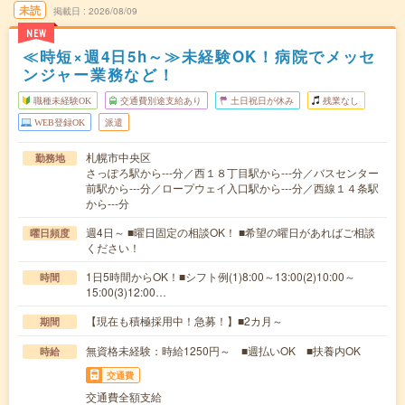
未読
掲載日
2026/08/09
NEW
≪時短×週4日5h～≫未経験OK！病院でメッセ
ンジャー業務など！
職種未経験OK
交通費別途支給あり
土日祝日が休み
残業なし
WEB登録OK
派遣
札幌市中央区
勤務地
さっぽろ駅から---分／西１８丁目駅から---分／バスセンター
前駅から---分／ロープウェイ入口駅から---分／西線１４条駅
から---分
週4日～ ■曜日固定の相談OK！ ■希望の曜日があればご相談
曜日頻度
ください！
1日5時間からOK！■シフト例(1)8:00～13:00(2)10:00～
時間
15:00(3)12:00…
【現在も積極採用中！急募！】■2カ月～
期間
無資格未経験：時給1250円～ ■週払いOK ■扶養内OK
時給
交通費
交通費全額支給