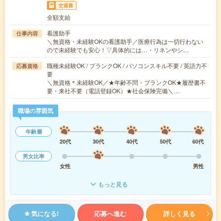
交通費
全額支給
看護助手
仕事内容
＼無資格・未経験OKの看護助手／医療行為は一切行わない
ので未経験でも安心！▽具体的には…・リネンやシ…
職種未経験OK / ブランクOK / パソコンスキル不要 / 英語力不
応募資格
要
＼無資格＊未経験OK／★年齢不問・ブランクOK★履歴書不
要・来社不要（電話登録OK）★社会保険完備＼…
職場の雰囲気
年齢層
20代
30代
40代
50代
60代
男女比率
女性
男性
もっと見る
気になる!
応募へ進む
詳しく見る