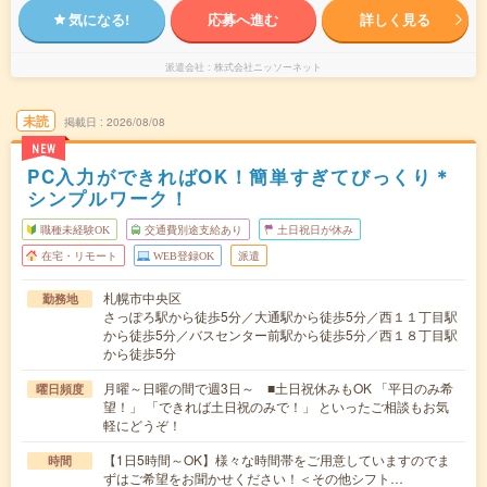
気になる!
応募へ進む
詳しく見る
派遣会社
株式会社ニッソーネット
未読
掲載日
2026/08/08
NEW
PC入力ができればOK！簡単すぎてびっくり＊
シンプルワーク！
職種未経験OK
交通費別途支給あり
土日祝日が休み
在宅・リモート
WEB登録OK
派遣
札幌市中央区
勤務地
さっぽろ駅から徒歩5分／大通駅から徒歩5分／西１１丁目駅
から徒歩5分／バスセンター前駅から徒歩5分／西１８丁目駅
から徒歩5分
月曜～日曜の間で週3日～ ■土日祝休みもOK 「平日のみ希
曜日頻度
望！」 「できれば土日祝のみで！」 といったご相談もお気
軽にどうぞ！
【1日5時間～OK】様々な時間帯をご用意していますのでま
時間
ずはご希望をお聞かせください！＜その他シフト…