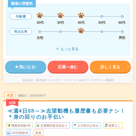
職場の雰囲気
年齢層
20代
30代
40代
50代
60代
男女比率
女性
男性
もっと見る
気になる!
応募へ進む
詳しく見る
派遣会社
株式会社ウィルオブ・ワーク コール&オフィスデザイン事業部
未読
掲載日
2026/08/07
NEW
≪週4日5h～≫志望動機も履歴書も必要ナシ！
＊身の回りのお手伝い
職種未経験OK
交通費別途支給あり
土日祝日が休み
残業なし
WEB登録OK
派遣