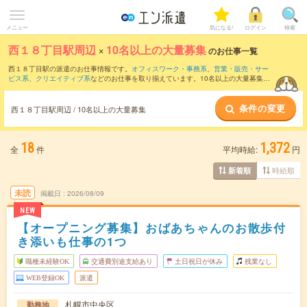
メニュー
気になる!
ログイン
検索
西１８丁目駅周辺
×
10名以上の大量募集
のお仕事一覧
西１８丁目駅の派遣のお仕事情報です。
オフィスワーク・事務系
、
営業・販売・サー
ビス系
、
クリエイティブ系
などのお仕事を取り揃えています。10名以上の大量募集の
条件の他に、
交通費別途支給あり
、
職種未経験OK
、
友だちと一緒の応募OK
などのこ
だわり条件も取り揃えています。
条件の変更
西１８丁目駅周辺 / 10名以上の大量募集
18
1,372
全
件
平均時給:
円
時給順
新着順
未読
掲載日
2026/08/09
NEW
【オープニング募集】おばあちゃんのお散歩付
き添いも仕事の1つ
職種未経験OK
交通費別途支給あり
土日祝日が休み
残業なし
WEB登録OK
派遣
札幌市中央区
勤務地