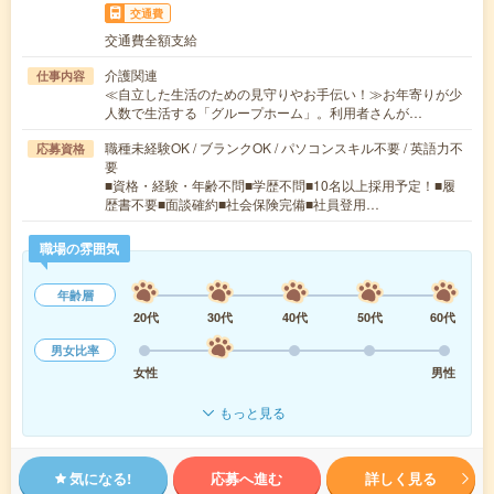
交通費
交通費全額支給
介護関連
仕事内容
≪自立した生活のための見守りやお手伝い！≫お年寄りが少
人数で生活する「グループホーム」。利用者さんが…
職種未経験OK / ブランクOK / パソコンスキル不要 / 英語力不
応募資格
要
■資格・経験・年齢不問■学歴不問■10名以上採用予定！■履
歴書不要■面談確約■社会保険完備■社員登用…
職場の雰囲気
年齢層
20代
30代
40代
50代
60代
男女比率
女性
男性
もっと見る
気になる!
応募へ進む
詳しく見る