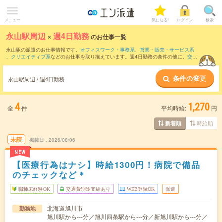
メニュー
気になる!
ログイン
検索
永山駅周辺
×
週4日勤務
のお仕事一覧
永山駅の派遣のお仕事情報です。
オフィスワーク・事務系
、
営業・販売・サービス系
、
クリエイティブ系
などのお仕事を取り揃えています。週4日勤務の条件の他に、
交通
費別途支給あり
、
職種未経験OK
、
友だちと一緒の応募OK
などのこだわり条件も取り
揃えています。
条件の変更
永山駅周辺 / 週4日勤務
4
1,270
全
件
平均時給:
円
時給順
新着順
未読
掲載日
2026/08/06
NEW
【医療行為はナシ】時給1300円！病院で備品
のチェックなど＊
職種未経験OK
交通費別途支給あり
WEB登録OK
派遣
北海道旭川市
勤務地
旭川駅から---分／旭川四条駅から---分／新旭川駅から---分／