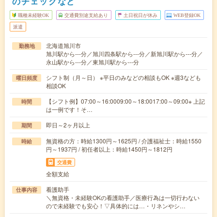
のチェックなど
職種未経験OK
交通費別途支給あり
土日祝日が休み
WEB登録OK
派遣
北海道旭川市
勤務地
旭川駅から---分／旭川四条駅から---分／新旭川駅から---分／
永山駅から---分／東旭川駅から---分
シフト制（月～日） ※平日のみなどの相談もOK ※週3なども
曜日頻度
相談OK
【シフト例】07:00～16:0009:00～18:0017:00～09:00※ 上記
時間
は一例です！そ…
即日～2ヶ月以上
期間
無資格の方：時給1300円～1625円 / 介護福祉士：時給1550
時給
円～1937円 / 初任者以上：時給1450円～1812円
交通費
全額支給
看護助手
仕事内容
＼無資格・未経験OKの看護助手／医療行為は一切行わない
ので未経験でも安心！▽具体的には…・リネンやシ…