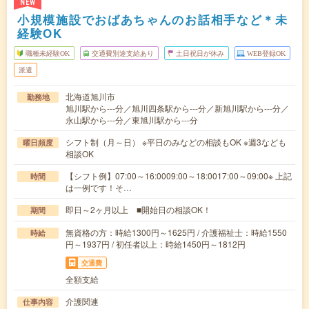
NEW
小規模施設でおばあちゃんのお話相手など＊未
経験OK
職種未経験OK
交通費別途支給あり
土日祝日が休み
WEB登録OK
派遣
北海道旭川市
勤務地
旭川駅から---分／旭川四条駅から---分／新旭川駅から---分／
永山駅から---分／東旭川駅から---分
シフト制（月～日） ※平日のみなどの相談もOK ※週3なども
曜日頻度
相談OK
【シフト例】07:00～16:0009:00～18:0017:00～09:00※ 上記
時間
は一例です！そ…
即日～2ヶ月以上 ■開始日の相談OK！
期間
無資格の方：時給1300円～1625円 / 介護福祉士：時給1550
時給
円～1937円 / 初任者以上：時給1450円～1812円
交通費
全額支給
介護関連
仕事内容