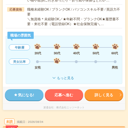
職種未経験OK / ブランクOK / パソコンスキル不要 / 英語力不
応募資格
要
＼無資格＊未経験OK／★年齢不問・ブランクOK★履歴書不
要・来社不要（電話登録OK）★社会保険完備＼…
職場の雰囲気
年齢層
20代
30代
40代
50代
60代
男女比率
女性
男性
もっと見る
気になる!
応募へ進む
詳しく見る
派遣会社
株式会社ニッソーネット
未読
掲載日
2026/08/04