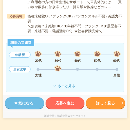
／利用者の方の日常生活をサポート！＼▽具体的には…・買
い物や散歩に付き添ったり・折り紙や体操などのレ…
職種未経験OK / ブランクOK / パソコンスキル不要 / 英語力不
応募資格
要
＼無資格＊未経験OK／★年齢不問・ブランクOK★履歴書不
要・来社不要（電話登録OK）★社会保険完備＼…
職場の雰囲気
年齢層
20代
30代
40代
50代
60代
男女比率
女性
男性
もっと見る
気になる!
応募へ進む
詳しく見る
派遣会社
株式会社ニッソーネット