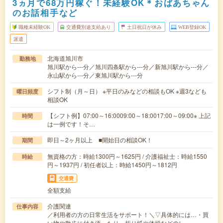
3ヵ月で68万円稼ぐ！未経験OK＊おばあちゃん
のお話相手など
職種未経験OK
交通費別途支給あり
土日祝日が休み
WEB登録OK
派遣
北海道旭川市
勤務地
旭川駅から---分／旭川四条駅から---分／新旭川駅から---分／
永山駅から---分／東旭川駅から---分
シフト制（月～日） ※平日のみなどの相談もOK ※週3なども
曜日頻度
相談OK
【シフト例】07:00～16:0009:00～18:0017:00～09:00※ 上記
時間
は一例です！そ…
即日～2ヶ月以上 ■開始日の相談OK！
期間
無資格の方：時給1300円～1625円 / 介護福祉士：時給1550
時給
円～1937円 / 初任者以上：時給1450円～1812円
交通費
全額支給
介護関連
仕事内容
／利用者の方の日常生活をサポート！＼▽具体的には…・買
い物や散歩に付き添ったり・折り紙や体操などのレ…