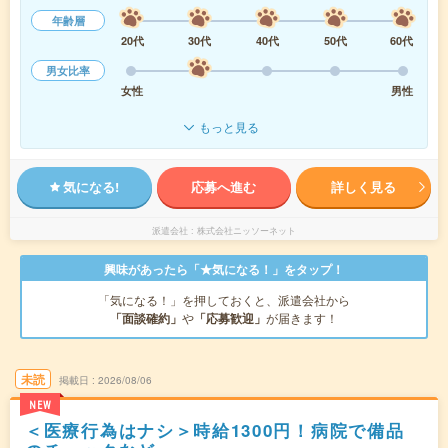
年齢層
20代
30代
40代
50代
60代
男女比率
女性
男性
もっと見る
気になる!
応募へ進む
詳しく見る
派遣会社
株式会社ニッソーネット
興味があったら「★気になる！」をタップ！
「気になる！」を押しておくと、派遣会社から
「面談確約」
や
「応募歓迎」
が届きます！
未読
掲載日
2026/08/06
NEW
＜医療行為はナシ＞時給1300円！病院で備品