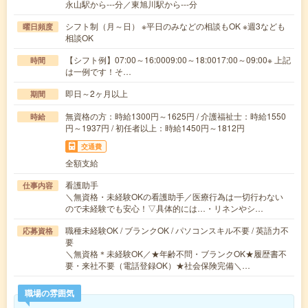
永山駅から---分／東旭川駅から---分
シフト制（月～日） ※平日のみなどの相談もOK ※週3なども
曜日頻度
相談OK
【シフト例】07:00～16:0009:00～18:0017:00～09:00※ 上記
時間
は一例です！そ…
即日～2ヶ月以上
期間
無資格の方：時給1300円～1625円 / 介護福祉士：時給1550
時給
円～1937円 / 初任者以上：時給1450円～1812円
交通費
全額支給
看護助手
仕事内容
＼無資格・未経験OKの看護助手／医療行為は一切行わない
ので未経験でも安心！▽具体的には…・リネンやシ…
職種未経験OK / ブランクOK / パソコンスキル不要 / 英語力不
応募資格
要
＼無資格＊未経験OK／★年齢不問・ブランクOK★履歴書不
要・来社不要（電話登録OK）★社会保険完備＼…
職場の雰囲気