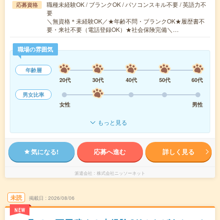
職種未経験OK / ブランクOK / パソコンスキル不要 / 英語力不
応募資格
要
＼無資格＊未経験OK／★年齢不問・ブランクOK★履歴書不
要・来社不要（電話登録OK）★社会保険完備＼…
職場の雰囲気
年齢層
20代
30代
40代
50代
60代
男女比率
女性
男性
もっと見る
気になる!
応募へ進む
詳しく見る
派遣会社
株式会社ニッソーネット
未読
掲載日
2026/08/06
NEW