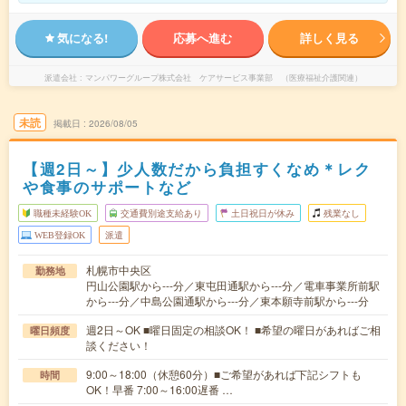
気になる!
応募へ進む
詳しく見る
派遣会社
マンパワーグループ株式会社 ケアサービス事業部 （医療福祉介護関連）
未読
掲載日
2026/08/05
【週2日～】少人数だから負担すくなめ＊レク
や食事のサポートなど
職種未経験OK
交通費別途支給あり
土日祝日が休み
残業なし
WEB登録OK
派遣
札幌市中央区
勤務地
円山公園駅から---分／東屯田通駅から---分／電車事業所前駅
から---分／中島公園通駅から---分／東本願寺前駅から---分
週2日～OK ■曜日固定の相談OK！ ■希望の曜日があればご相
曜日頻度
談ください！
9:00～18:00（休憩60分）■ご希望があれば下記シフトも
時間
OK！早番 7:00～16:00遅番 …