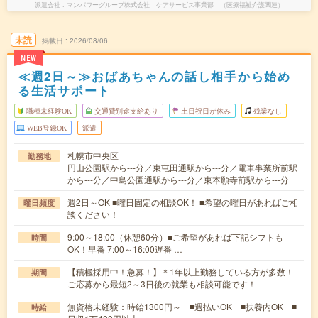
派遣会社
マンパワーグループ株式会社 ケアサービス事業部 （医療福祉介護関連）
未読
掲載日
2026/08/06
NEW
≪週2日～≫おばあちゃんの話し相手から始め
る生活サポート
職種未経験OK
交通費別途支給あり
土日祝日が休み
残業なし
WEB登録OK
派遣
札幌市中央区
勤務地
円山公園駅から---分／東屯田通駅から---分／電車事業所前駅
から---分／中島公園通駅から---分／東本願寺前駅から---分
週2日～OK ■曜日固定の相談OK！ ■希望の曜日があればご相
曜日頻度
談ください！
9:00～18:00（休憩60分）■ご希望があれば下記シフトも
時間
OK！早番 7:00～16:00遅番 …
【積極採用中！急募！】＊1年以上勤務している方が多数！
期間
ご応募から最短2～3日後の就業も相談可能です！
無資格未経験：時給1300円～ ■週払いOK ■扶養内OK ■
時給