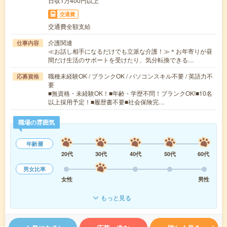
日収1万400円以上
交通費
交通費全額支給
介護関連
仕事内容
≪お話し相手になるだけでも立派な介護！≫＊お年寄りが昼
間だけ生活のサポートを受けたり、気分転換できる…
職種未経験OK / ブランクOK / パソコンスキル不要 / 英語力不
応募資格
要
■無資格・未経験OK！■年齢・学歴不問！ブランクOK!■10名
以上採用予定！■履歴書不要■社会保険完…
職場の雰囲気
年齢層
20代
30代
40代
50代
60代
男女比率
女性
男性
もっと見る