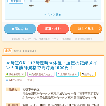
男女比率
女性
男性
もっと見る
気になる!
応募へ進む
詳しく見る
派遣会社
マンパワーグループ株式会社 ケアサービス事業部 （医療福祉介護関連）
未読
掲載日
2026/08/04
≪時短OK！17時定時≫体温・血圧の記録メイ
ン＊看護師資格で高時給1900円！
職種未経験OK
交通費別途支給あり
土日祝日が休み
残業なし
WEB登録OK
派遣
札幌市中央区
勤務地
円山公園駅から---分／東屯田通駅から---分／電車事業所前駅
から---分／中島公園通駅から---分／東本願寺前駅から---分
週3日～OK！ ■曜日固定の相談OK！ ■ご希望の曜日をご相談
曜日頻度