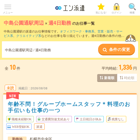
メニュー
気になる!
ログイン
検索
中島公園通駅周辺
×
週4日勤務
のお仕事一覧
中島公園通駅の派遣のお仕事情報です。
オフィスワーク・事務系
、
営業・販売・サー
ビス系
、
クリエイティブ系
などのお仕事を取り揃えています。週4日勤務の条件の他
に、
交通費別途支給あり
、
職種未経験OK
、
友だちと一緒の応募OK
などのこだわり条
件も取り揃えています。
条件の変更
中島公園通駅周辺 / 週4日勤務
10
1,336
全
件
平均時給:
円
時給順
新着順
未読
掲載日
2026/08/08
NEW
年齢不問！グループホームスタッフ＊料理のお
手伝いも仕事の一つ
職種未経験OK
交通費別途支給あり
土日祝日が休み
残業なし
WEB登録OK
派遣
札幌市中央区
勤務地