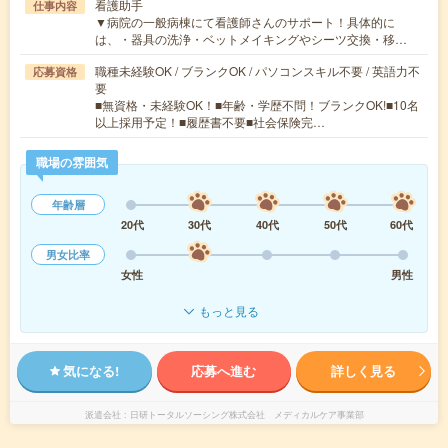
看護助手
仕事内容
▼病院の一般病棟にて看護師さんのサポート！具体的に
は、・器具の洗浄・ベットメイキングやシーツ交換・移…
職種未経験OK / ブランクOK / パソコンスキル不要 / 英語力不
応募資格
要
■無資格・未経験OK！■年齢・学歴不問！ブランクOK!■10名
以上採用予定！■履歴書不要■社会保険完…
職場の雰囲気
年齢層
20代
30代
40代
50代
60代
男女比率
女性
男性
もっと見る
気になる!
応募へ進む
詳しく見る
派遣会社
日研トータルソーシング株式会社 メディカルケア事業部