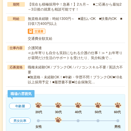
【現在も積極採用中！急募！】2カ月～ ■ご応募から最短2
期間
～3日後の就業も相談可能です！
無資格未経験：時給1300円～ ■週払いOK ■扶養内OK ■
時給
日収1万400円以上
交通費
交通費全額支給
介護関連
仕事内容
≪お年寄りも自分も笑顔になれる介護の仕事！≫＊お年寄り
が昼間だけ生活のサポートを受けたり、気分転換で…
職種未経験OK / ブランクOK / パソコンスキル不要 / 英語力不
応募資格
要
■無資格・未経験OK！■年齢・学歴不問！ブランクOK!■10名
以上採用予定！■履歴書不要■社会保険完…
職場の雰囲気
年齢層
20代
30代
40代
50代
60代
男女比率
女性
男性