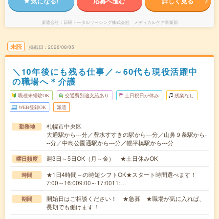
気になる!
応募へ進む
詳しく見る
派遣会社
日研トータルソーシング株式会社 メディカルケア事業部
未読
掲載日
2026/08/05
＼10年後にも残る仕事／～60代も現役活躍中
の職場へ＊介護
職種未経験OK
交通費別途支給あり
土日祝日が休み
残業なし
WEB登録OK
派遣
札幌市中央区
勤務地
大通駅から---分／豊水すすきの駅から---分／山鼻９条駅から-
--分／中島公園通駅から---分／幌平橋駅から---分
週3日～5日OK（月～金） ★土日休みOK
曜日頻度
★1日4時間～の時短シフトOK★スタート時間選べます！
時間
7:00～16:009:00～17:0011:…
開始日はご相談ください！ ★急募 ★職場が気に入れば、
期間
長期でも働けます！