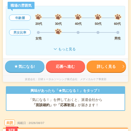
職場の雰囲気
年齢層
20代
30代
40代
50代
60代
男女比率
女性
男性
もっと見る
気になる!
応募へ進む
詳しく見る
派遣会社
日研トータルソーシング株式会社 メディカルケア事業部
興味があったら「★気になる！」をタップ！
「気になる！」を押しておくと、派遣会社から
「面談確約」
や
「応募歓迎」
が届きます！
未読
掲載日
2026/08/07
NEW