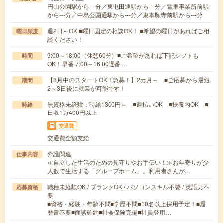
円山公園駅から---分／東屯田通駅から---分／電車事業所前駅
から---分／中島公園通駅から---分／東本願寺前駅から---分
週2日～OK ■曜日固定の相談OK！ ■希望の曜日があればご相
曜日頻度
談ください！
9:00～18:00（休憩60分）■ご希望があれば下記シフトも
時間
OK！早番 7:00～16:00遅番 …
【8月中のスタートOK！急募！】2カ月～ ■ご応募から最短
期間
2～3日後に就業が可能です！
無資格未経験：時給1300円～ ■週払いOK ■扶養内OK ■
時給
日収1万400円以上
交通費
交通費全額支給
介護関連
仕事内容
≪自立した生活のための見守りやお手伝い！≫お年寄りが少
人数で生活する「グループホーム」。利用者さんが…
職種未経験OK / ブランクOK / パソコンスキル不要 / 英語力不
応募資格
要
■資格・経験・年齢不問■学歴不問■10名以上採用予定！■履
歴書不要■面談確約■社会保険完備■社員登用…