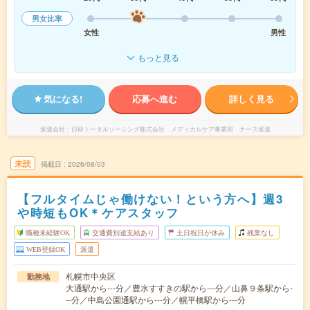
男女比率
女性
男性
もっと見る
気になる!
応募へ進む
詳しく見る
派遣会社
日研トータルソーシング株式会社 メディカルケア事業部 ナース派遣
未読
掲載日
2026/08/03
【フルタイムじゃ働けない！という方へ】週3
や時短もOK＊ケアスタッフ
職種未経験OK
交通費別途支給あり
土日祝日が休み
残業なし
WEB登録OK
派遣
札幌市中央区
勤務地
大通駅から---分／豊水すすきの駅から---分／山鼻９条駅から-
--分／中島公園通駅から---分／幌平橋駅から---分