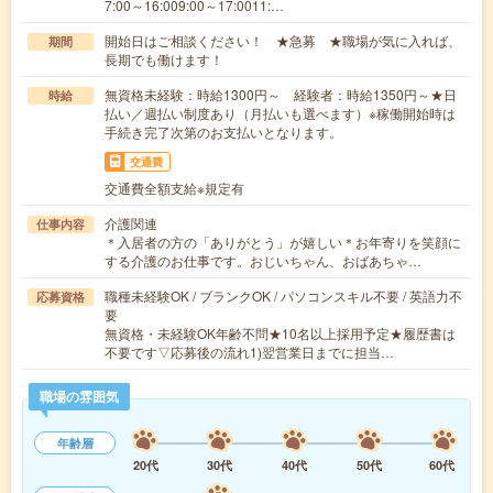
7:00～16:009:00～17:0011:…
開始日はご相談ください！ ★急募 ★職場が気に入れば、
期間
長期でも働けます！
無資格未経験：時給1300円～ 経験者：時給1350円～★日
時給
払い／週払い制度あり（月払いも選べます）※稼働開始時は
手続き完了次第のお支払いとなります。
交通費
交通費全額支給※規定有
介護関連
仕事内容
＊入居者の方の「ありがとう」が嬉しい＊お年寄りを笑顔に
する介護のお仕事です。おじいちゃん、おばあちゃ…
職種未経験OK / ブランクOK / パソコンスキル不要 / 英語力不
応募資格
要
無資格・未経験OK年齢不問★10名以上採用予定★履歴書は
不要です▽応募後の流れ1)翌営業日までに担当…
職場の雰囲気
年齢層
20代
30代
40代
50代
60代