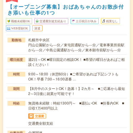
【オープニング募集】おばあちゃんのお散歩付
き添いも仕事の1つ
職種未経験OK
交通費別途支給あり
土日祝日が休み
残業なし
WEB登録OK
派遣
札幌市中央区
勤務地
円山公園駅から---分／東屯田通駅から---分／電車事業所前駅
から---分／中島公園通駅から---分／東本願寺前駅から---分
週2日～OK ■曜日固定の相談OK！ ■希望の曜日があればご相
曜日頻度
談ください！
9:00～18:00（休憩60分）■ご希望があれば下記シフトも
時間
OK！早番 7:00～16:00遅番 …
【8月中のスタートOK！急募！】2カ月～ ■ご応募から最短
期間
2～3日後に就業が可能です！
無資格未経験：時給1300円～ ■週払いOK ■扶養内OK ■
時給
日収1万400円以上
交通費
交通費全額支給
介護関連
仕事内容