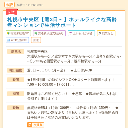
未読
掲載日
2026/08/06
NEW
札幌市中央区【週3日～】ホテルライクな高齢
者マンションで生活サポート
職種未経験OK
交通費別途支給あり
土日祝日が休み
残業なし
WEB登録OK
派遣
札幌市中央区
勤務地
大通駅から---分／豊水すすきの駅から---分／山鼻９条駅から-
--分／中島公園通駅から---分／幌平橋駅から---分
週3日～5日OK（月～金） ★土日休みOK
曜日頻度
★1日4時間～の時短シフトOK★スタート時間選べます！
時間
7:00～16:009:00～17:0011:…
開始日はご相談ください！ ★急募 ★職場が気に入れば、
期間
長期でも働けます！
無資格未経験：時給1300円～ 経験者：時給1350円～ ★
時給
日払い／週払い制度あり（月払いも選べます）※稼働開始時
は手続き完了次第のお支払いとなります。
交通費