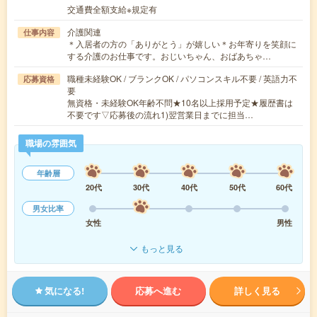
交通費全額支給※規定有
介護関連
仕事内容
＊入居者の方の「ありがとう」が嬉しい＊お年寄りを笑顔に
する介護のお仕事です。おじいちゃん、おばあちゃ…
職種未経験OK / ブランクOK / パソコンスキル不要 / 英語力不
応募資格
要
無資格・未経験OK年齢不問★10名以上採用予定★履歴書は
不要です▽応募後の流れ1)翌営業日までに担当…
職場の雰囲気
年齢層
20代
30代
40代
50代
60代
男女比率
女性
男性
もっと見る
気になる!
応募へ進む
詳しく見る