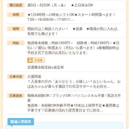
週3日～5日OK（月～金） ★土日休みOK
曜日頻度
★1日4時間～の時短シフトOK★スタート時間選べます！
時間
7:00～16:009:00～17:0011:…
開始日はご相談ください！ ★急募 ★職場が気に入れば、
期間
長期でも働けます！
無資格未経験：時給1300円～ 経験者：時給1350円～★日
時給
払い／週払い制度あり（月払いも選べます）※稼働開始時は
手続き完了次第のお支払いとなります。
交通費
交通費全額支給※規定有
介護関連
仕事内容
＊入居者の方の「ありがとう」が嬉しい＊おじいちゃん、お
ばあちゃんが暮らす施設での生活サポートをお任せ…
職種未経験OK / ブランクOK / パソコンスキル不要 / 英語力不
応募資格
要
無資格・未経験OK年齢不問★10名以上採用予定★履歴書は
不要です▽応募後の流れ1)翌営業日までに担当…
職場の雰囲気