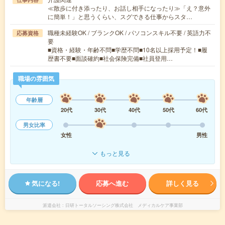
≪散歩に付き添ったり、お話し相手になったり≫「え？意外
に簡単！」と思うくらい、スグできる仕事からスタ…
職種未経験OK / ブランクOK / パソコンスキル不要 / 英語力不
応募資格
要
■資格・経験・年齢不問■学歴不問■10名以上採用予定！■履
歴書不要■面談確約■社会保険完備■社員登用…
職場の雰囲気
年齢層
20代
30代
40代
50代
60代
男女比率
女性
男性
もっと見る
気になる!
応募へ進む
詳しく見る
派遣会社
日研トータルソーシング株式会社 メディカルケア事業部