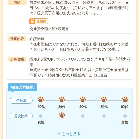
無資格未経験：時給1300円～ 経験者：時給1350円～ ★
時給
日払い／週払い制度あり（月払いも選べます）※稼働開始時
は手続き完了次第のお支払いとなります。
交通費
交通費全額支給※規定有
介護関連
仕事内容
＊在宅勤務はできないけれど、時短も週3日勤務も叶う介護
＊おじいちゃん、おばあちゃんが暮らす施設での生…
職種未経験OK / ブランクOK / パソコンスキル不要 / 英語力不
応募資格
要
無資格・未経験OK年齢不問★10名以上採用予定★履歴書は
不要です▽応募後の流れ1)翌営業日までに担当…
職場の雰囲気
年齢層
20代
30代
40代
50代
60代
男女比率
女性
男性
もっと見る