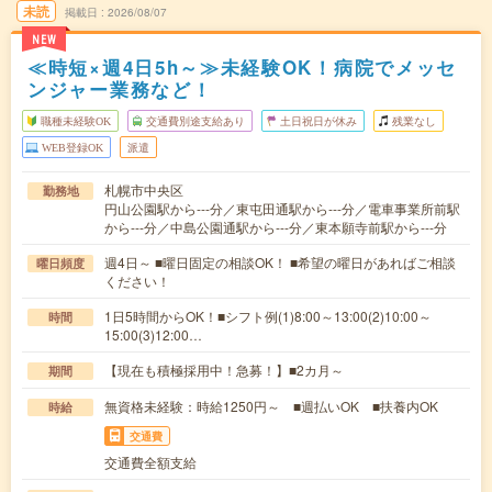
未読
掲載日
2026/08/07
NEW
≪時短×週4日5h～≫未経験OK！病院でメッセ
ンジャー業務など！
職種未経験OK
交通費別途支給あり
土日祝日が休み
残業なし
WEB登録OK
派遣
札幌市中央区
勤務地
円山公園駅から---分／東屯田通駅から---分／電車事業所前駅
から---分／中島公園通駅から---分／東本願寺前駅から---分
週4日～ ■曜日固定の相談OK！ ■希望の曜日があればご相談
曜日頻度
ください！
1日5時間からOK！■シフト例(1)8:00～13:00(2)10:00～
時間
15:00(3)12:00…
【現在も積極採用中！急募！】■2カ月～
期間
無資格未経験：時給1250円～ ■週払いOK ■扶養内OK
時給
交通費
交通費全額支給