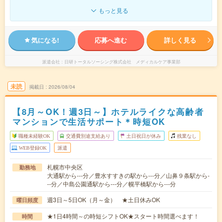
もっと見る
気になる!
応募へ進む
詳しく見る
派遣会社
日研トータルソーシング株式会社 メディカルケア事業部
未読
掲載日
2026/08/04
【8月～OK！週3日～】ホテルライクな高齢者
マンションで生活サポート＊時短OK
職種未経験OK
交通費別途支給あり
土日祝日が休み
残業なし
WEB登録OK
派遣
札幌市中央区
勤務地
大通駅から---分／豊水すすきの駅から---分／山鼻９条駅から-
--分／中島公園通駅から---分／幌平橋駅から---分
週3日～5日OK（月～金） ★土日休みOK
曜日頻度
★1日4時間～の時短シフトOK★スタート時間選べます！
時間