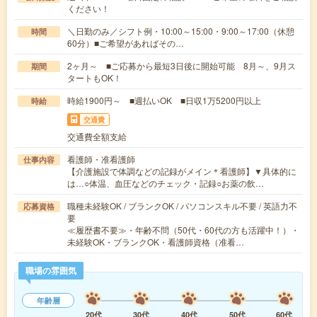
ください！
＼日勤のみ／シフト例・10:00～15:00・9:00～17:00（休憩
時間
60分）■ご希望があればその…
2ヶ月～ ■ご応募から最短3日後に開始可能 8月～、9月ス
期間
タートもOK！
時給1900円～ ■週払いOK ■日収1万5200円以上
時給
交通費
交通費全額支給
看護師・准看護師
仕事内容
【介護施設で体調などの記録がメイン＊看護師】▼具体的に
は…○体温、血圧などのチェック・記録○お薬の飲…
職種未経験OK / ブランクOK / パソコンスキル不要 / 英語力不
応募資格
要
≪履歴書不要≫・年齢不問（50代・60代の方も活躍中！）・
未経験OK・ブランクOK・看護師資格（准看…
職場の雰囲気
年齢層
20代
30代
40代
50代
60代