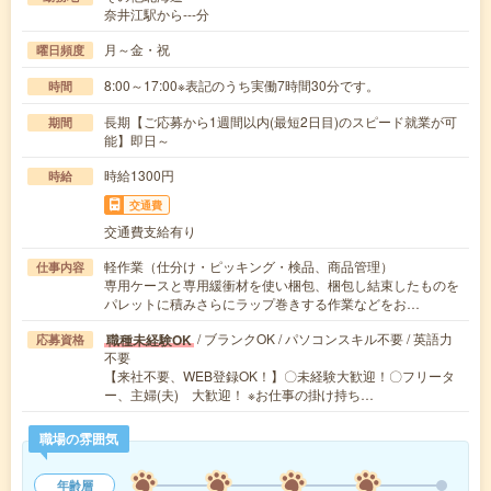
奈井江駅から---分
月～金・祝
曜日頻度
8:00～17:00※表記のうち実働7時間30分です。
時間
長期【ご応募から1週間以内(最短2日目)のスピード就業が可
期間
能】即日～
時給1300円
時給
交通費
交通費支給有り
軽作業（仕分け・ピッキング・検品、商品管理）
仕事内容
専用ケースと専用緩衝材を使い梱包、梱包し結束したものを
パレットに積みさらにラップ巻きする作業などをお…
/ ブランクOK / パソコンスキル不要 / 英語力
職種未経験OK
応募資格
不要
【来社不要、WEB登録OK！】〇未経験大歓迎！〇フリータ
ー、主婦(夫) 大歓迎！ ※お仕事の掛け持ち…
職場の雰囲気
年齢層