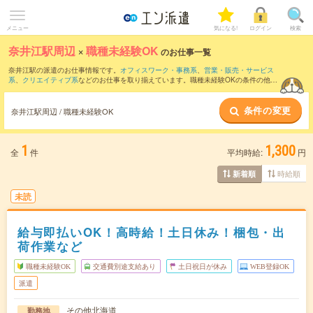
メニュー
気になる!
ログイン
検索
奈井江駅周辺
×
職種未経験OK
のお仕事一覧
奈井江駅の派遣のお仕事情報です。
オフィスワーク・事務系
、
営業・販売・サービス
系
、
クリエイティブ系
などのお仕事を取り揃えています。職種未経験OKの条件の他
に、
交通費別途支給あり
、
友だちと一緒の応募OK
、
週4日勤務
などのこだわり条件も
取り揃えています。
条件の変更
奈井江駅周辺 / 職種未経験OK
1
1,300
全
件
平均時給:
円
時給順
新着順
未読
給与即払いOK！高時給！土日休み！梱包・出
荷作業など
職種未経験OK
交通費別途支給あり
土日祝日が休み
WEB登録OK
派遣
その他北海道
勤務地