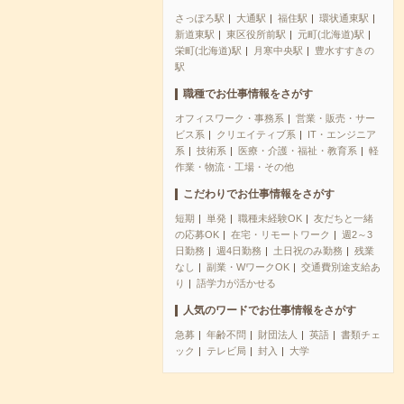
さっぽろ駅
大通駅
福住駅
環状通東駅
新道東駅
東区役所前駅
元町(北海道)駅
栄町(北海道)駅
月寒中央駅
豊水すすきの
駅
職種でお仕事情報をさがす
オフィスワーク・事務系
営業・販売・サー
ビス系
クリエイティブ系
IT・エンジニア
系
技術系
医療・介護・福祉・教育系
軽
作業・物流・工場・その他
こだわりでお仕事情報をさがす
短期
単発
職種未経験OK
友だちと一緒
の応募OK
在宅・リモートワーク
週2～3
日勤務
週4日勤務
土日祝のみ勤務
残業
なし
副業・WワークOK
交通費別途支給あ
り
語学力が活かせる
人気のワードでお仕事情報をさがす
急募
年齢不問
財団法人
英語
書類チェ
ック
テレビ局
封入
大学