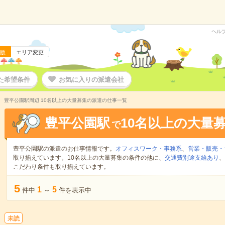
ヘル
版
エリア変更
た希望条件
お気に入りの派遣会社
豊平公園駅周辺 10名以上の大量募集の派遣の仕事一覧
豊平公園駅
10名以上の大量
で
豊平公園駅の派遣のお仕事情報です。
オフィスワーク・事務系
、
営業・販売・
取り揃えています。10名以上の大量募集の条件の他に、
交通費別途支給あり
、
こだわり条件も取り揃えています。
5
1
5
件中
～
件を表示中
未読