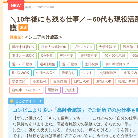
NEW
掲載日
2026/08/06
＼10年後にも残る仕事／～60代も現役活
護
派遣
＜シニア向け施設＞
派遣先
職種未経験OK
社会人未経験OK
ブランクOK
大学生歓迎
既卒第二
友達と一緒OK
OA不要
英語不要
履歴書不要
40～50代活躍
6
週2～3日勤務
週4日勤務
週5日勤務
土日祝休
朝10時以降スタート
5ｈ以内OK
午後のみOK
残業なし
シフト
交替制勤務
扶養控内
交費支給
車通勤可
服装自由
日払いOK
週払いOK
職場が禁煙
自転車・バイクOK
看護師
介護士
ここがポイント！
コンビニより多い「高齢者施設」でご近所でのお仕事も
【ずっと働ける】「AIって便利」でも・・・これからの「自分の仕
な気持ちありますよね。高齢者施設での業務では、あなたの「手」「
に立つ、誰かの支えになる。そのために「声をかける」「手を貸す」
です。【経験があれば年齢に左右されづらい】今のうちから介護やっ