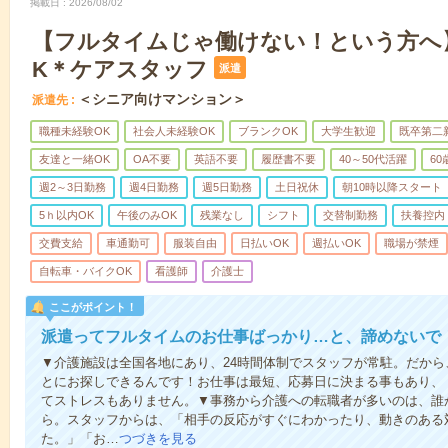
掲載日
2026/08/02
【フルタイムじゃ働けない！という方へ
K＊ケアスタッフ
派遣
＜シニア向けマンション＞
派遣先
職種未経験OK
社会人未経験OK
ブランクOK
大学生歓迎
既卒第二
友達と一緒OK
OA不要
英語不要
履歴書不要
40～50代活躍
6
週2～3日勤務
週4日勤務
週5日勤務
土日祝休
朝10時以降スタート
5ｈ以内OK
午後のみOK
残業なし
シフト
交替制勤務
扶養控内
交費支給
車通勤可
服装自由
日払いOK
週払いOK
職場が禁煙
自転車・バイクOK
看護師
介護士
ここがポイント！
派遣ってフルタイムのお仕事ばっかり…と、諦めないで
▼介護施設は全国各地にあり、24時間体制でスタッフが常駐。だか
とにお探しできるんです！お仕事は最短、応募日に決まる事もあり、
てストレスもありません。▼事務から介護への転職者が多いのは、誰
ら。スタッフからは、「相手の反応がすぐにわかったり、動きのある
た。」「お…
つづきを見る