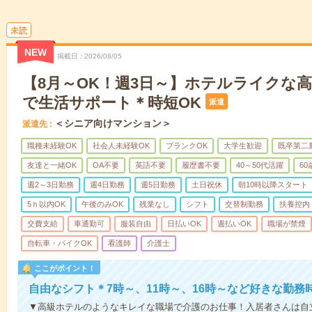
未読
NEW
掲載日
2026/08/05
【8月～OK！週3日～】ホテルライクな
で生活サポート＊時短OK
派遣
＜シニア向けマンション＞
派遣先
職種未経験OK
社会人未経験OK
ブランクOK
大学生歓迎
既卒第二
友達と一緒OK
OA不要
英語不要
履歴書不要
40～50代活躍
6
週2～3日勤務
週4日勤務
週5日勤務
土日祝休
朝10時以降スタート
5ｈ以内OK
午後のみOK
残業なし
シフト
交替制勤務
扶養控内
交費支給
車通勤可
服装自由
日払いOK
週払いOK
職場が禁煙
自転車・バイクOK
看護師
介護士
ここがポイント！
自由なシフト＊7時～、11時～、16時～など好きな勤務
▼高級ホテルのようなキレイな職場で介護のお仕事！入居者さんは自