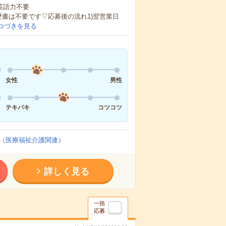
 英語力不要
歴書は不要です▽応募後の流れ1)翌営業日
つづきを見る
女性
男性
テキパキ
コツコツ
（医療福祉介護関連）
詳しく見る
一括
応募