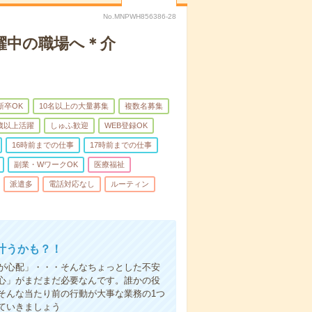
No.MNPWH856386-28
躍中の職場へ＊介
新卒OK
10名以上の大量募集
複数名募集
0歳以上活躍
しゅふ歓迎
WEB登録OK
16時前までの仕事
17時前までの仕事
副業・WワークOK
医療福祉
派遣多
電話対応なし
ルーティン
叶うかも？！
事が心配」・・・そんなちょっとした不安
心」がまだまだ必要なんです。誰かの役
そんな当たり前の行動が大事な業務の1つ
ていきましょう