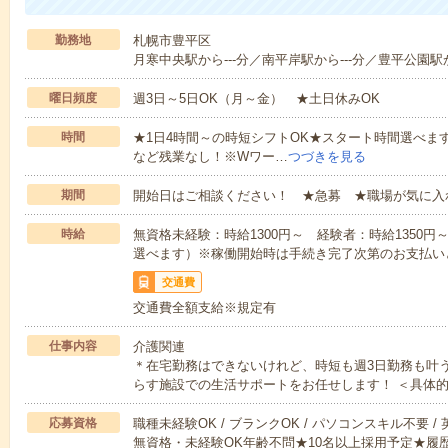
勤務地
札幌市豊平区
月寒中央駅から---分／南平岸駅から---分／豊平公園駅か
曜日頻度
週3日～5日OK（月～金） ★土日休みOK
時間
★1日4時間～の時短シフトOK★スタート時間選べます！7:00～1
など残業なし！※Wワー…
つづきを見る
期間
開始日はご相談ください！ ★急募 ★職場が気に入
時給
無資格未経験：時給1300円～ 経験者：時給1350
選べます）※稼働開始時は手続き完了次第のお支払い
交通費
交通費全額支給※規定有
仕事内容
介護関連
＊在宅勤務はできないけれど、時短も週3日勤務も叶
らす施設での生活サポートをお任せします！ ＜具体
応募資格
職種未経験OK / ブランクOK / パソコンスキル不要 /
無資格・未経験OK年齢不問★10名以上採用予定★履