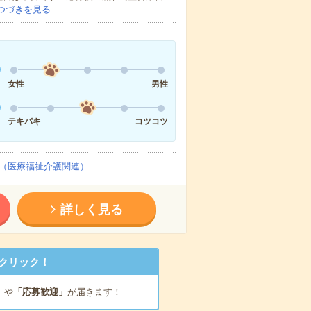
つづきを見る
女性
男性
テキパキ
コツコツ
（医療福祉介護関連）
詳しく見る
クリック！
」
や
「応募歓迎」
が届きます！