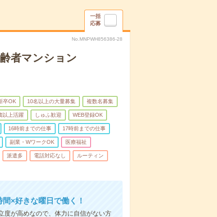
一括
応募
No.MNPWH856386-28
高齢者マンション
新卒OK
10名以上の大量募集
複数名募集
0歳以上活躍
しゅふ歓迎
WEB登録OK
16時前までの仕事
17時前までの仕事
副業・WワークOK
医療福祉
派遣多
電話対応なし
ルーティン
時間×好きな曜日で働く！
立度が高めなので、体力に自信がない方