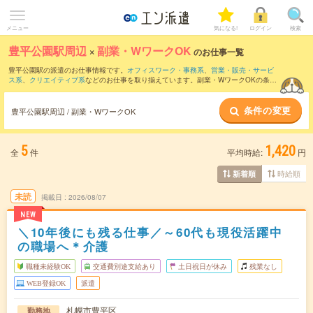
メニュー
気になる!
ログイン
検索
豊平公園駅周辺
×
副業・WワークOK
のお仕事一覧
豊平公園駅の派遣のお仕事情報です。
オフィスワーク・事務系
、
営業・販売・サービ
ス系
、
クリエイティブ系
などのお仕事を取り揃えています。副業・WワークOKの条件
の他に、
交通費別途支給あり
、
職種未経験OK
、
友だちと一緒の応募OK
などのこだわ
り条件も取り揃えています。
条件の変更
豊平公園駅周辺 / 副業・WワークOK
5
1,420
全
件
平均時給:
円
時給順
新着順
未読
掲載日
2026/08/07
NEW
＼10年後にも残る仕事／～60代も現役活躍中
の職場へ＊介護
職種未経験OK
交通費別途支給あり
土日祝日が休み
残業なし
WEB登録OK
派遣
札幌市豊平区
勤務地