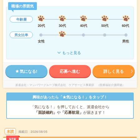
職場の雰囲気
年齢層
20代
30代
40代
50代
60代
男女比率
女性
男性
もっと見る
気になる!
応募へ進む
詳しく見る
派遣会社
マンパワーグループ株式会社 ケアサービス事業部 （医療福祉介護関連）
興味があったら「★気になる！」をタップ！
「気になる！」を押しておくと、派遣会社から
「面談確約」
や
「応募歓迎」
が届きます！
未読
掲載日
2026/08/05
NEW