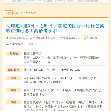
派遣会社
マンパワーグループ株式会社 ケアサービス事業部 （医療福祉介護関連）
未読
掲載日
2026/08/01
＼時短×週3日～も叶う／在宅ではないけれど柔
軟に働ける！高齢者サポ
職種未経験OK
交通費別途支給あり
土日祝日が休み
残業なし
WEB登録OK
派遣
札幌市豊平区
勤務地
月寒中央駅から---分／南平岸駅から---分／豊平公園駅から---
分／美園駅から---分
週3日～5日OK（月～金） ★土日休みOK
曜日頻度
★1日4時間～の時短シフトOK★スタート時間選べます！
時間
7:00～16:009:00～17:0011:…
開始日はご相談ください！ ★急募 ★職場が気に入れば、
期間
長期でも働けます！
無資格未経験：時給1300円～ 経験者：時給1350円～ ★
時給
日払い／週払い制度あり（月払いも選べます）※稼働開始時
は手続き完了次第のお支払いとなります。