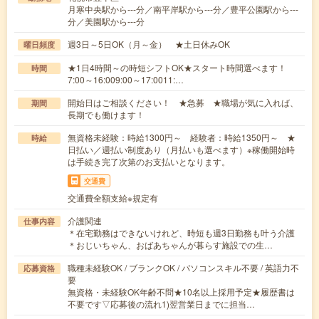
月寒中央駅から---分／南平岸駅から---分／豊平公園駅から---
分／美園駅から---分
週3日～5日OK（月～金） ★土日休みOK
曜日頻度
★1日4時間～の時短シフトOK★スタート時間選べます！
時間
7:00～16:009:00～17:0011:…
開始日はご相談ください！ ★急募 ★職場が気に入れば、
期間
長期でも働けます！
無資格未経験：時給1300円～ 経験者：時給1350円～ ★
時給
日払い／週払い制度あり（月払いも選べます）※稼働開始時
は手続き完了次第のお支払いとなります。
交通費
交通費全額支給※規定有
介護関連
仕事内容
＊在宅勤務はできないけれど、時短も週3日勤務も叶う介護
＊おじいちゃん、おばあちゃんが暮らす施設での生…
職種未経験OK / ブランクOK / パソコンスキル不要 / 英語力不
応募資格
要
無資格・未経験OK年齢不問★10名以上採用予定★履歴書は
不要です▽応募後の流れ1)翌営業日までに担当…