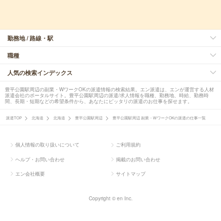
勤務地 / 路線・駅
職種
人気の検索インデックス
豊平公園駅周辺の副業・WワークOKの派遣情報の検索結果。エン派遣は、エンが運営する人材
派遣会社のポータルサイト。豊平公園駅周辺の派遣/求人情報を職種、勤務地、時給、勤務時
間、長期・短期などの希望条件から、あなたにピッタリの派遣のお仕事を探せます。
派遣TOP
北海道
北海道
豊平公園駅周辺
豊平公園駅周辺 副業・WワークOKの派遣の仕事一覧
個人情報の取り扱いについて
ご利用規約
ヘルプ・お問い合わせ
掲載のお問い合わせ
エン会社概要
サイトマップ
Copyright © en Inc.