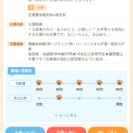
交通費
交通費全額支給※規定有
介護関連
仕事内容
＊入居者の方の「ありがとう」が嬉しい＊ お年寄りを笑顔に
する介護のお仕事です。おじいちゃん、おばあち…
職種未経験OK / ブランクOK / パソコンスキル不要 / 英語力不
応募資格
要
無資格・未経験OK年齢不問★10名以上採用予定★履歴書は
不要です▽応募後の流れ1)翌営業日までに担当…
職場の雰囲気
年齢層
20代
30代
40代
50代
60代
男女比率
女性
男性
もっと見る
気になる!
応募へ進む
詳しく見る