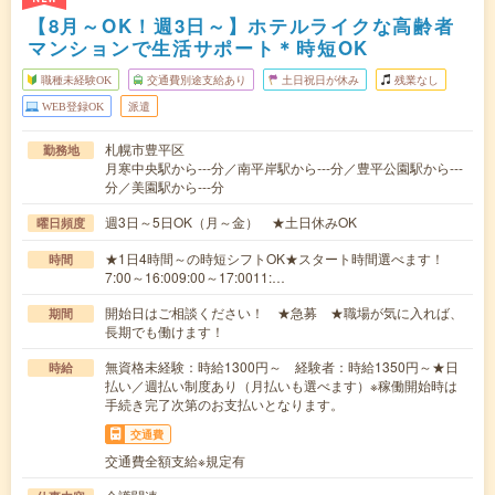
【8月～OK！週3日～】ホテルライクな高齢者
マンションで生活サポート＊時短OK
職種未経験OK
交通費別途支給あり
土日祝日が休み
残業なし
WEB登録OK
派遣
札幌市豊平区
勤務地
月寒中央駅から---分／南平岸駅から---分／豊平公園駅から---
分／美園駅から---分
週3日～5日OK（月～金） ★土日休みOK
曜日頻度
★1日4時間～の時短シフトOK★スタート時間選べます！
時間
7:00～16:009:00～17:0011:…
開始日はご相談ください！ ★急募 ★職場が気に入れば、
期間
長期でも働けます！
無資格未経験：時給1300円～ 経験者：時給1350円～★日
時給
払い／週払い制度あり（月払いも選べます）※稼働開始時は
手続き完了次第のお支払いとなります。
交通費
交通費全額支給※規定有