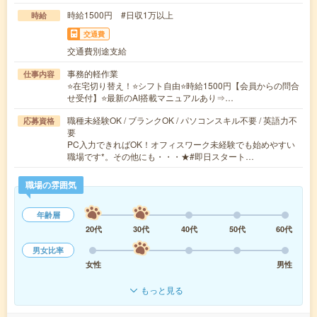
時給1500円 #日収1万以上
時給
交通費
交通費別途支給
事務的軽作業
仕事内容
⭐在宅切り替え！⭐シフト自由⭐時給1500円【会員からの問合
せ受付】⭐最新のAI搭載マニュアルあり⇒…
職種未経験OK / ブランクOK / パソコンスキル不要 / 英語力不
応募資格
要
PC入力できればOK！オフィスワーク未経験でも始めやすい
職場です*。その他にも・・・★#即日スタート…
職場の雰囲気
年齢層
20代
30代
40代
50代
60代
男女比率
女性
男性
もっと見る