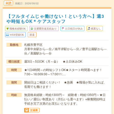
未読
掲載日
2026/08/02
【フルタイムじゃ働けない！という方へ】週3
や時短もOK＊ケアスタッフ
職種未経験OK
交通費別途支給あり
土日祝日が休み
残業なし
WEB登録OK
派遣
札幌市豊平区
勤務地
月寒中央駅から---分／南平岸駅から---分／豊平公園駅から---
分／美園駅から---分
週3日～5日OK（月～金） ★土日休みOK
曜日頻度
★1日4時間～の時短シフトOK★スタート時間選べます！
時間
7:00～16:009:00～17:0011:…
開始日はご相談ください！ ★急募 ★職場が気に入れば、
期間
長期でも働けます！
無資格未経験：時給1300円～ 経験者：時給1350円～★日
時給
払い／週払い制度あり（月払いも選べます）※稼働開始時は
手続き完了次第のお支払いとなります。
交通費