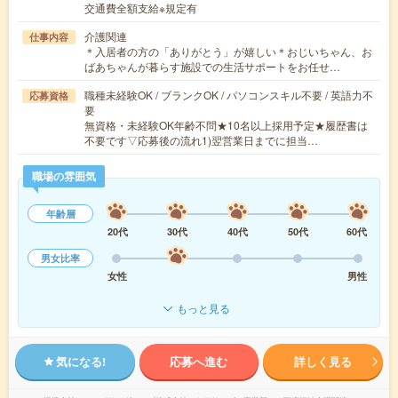
交通費全額支給※規定有
介護関連
仕事内容
＊入居者の方の「ありがとう」が嬉しい＊おじいちゃん、お
ばあちゃんが暮らす施設での生活サポートをお任せ…
職種未経験OK / ブランクOK / パソコンスキル不要 / 英語力不
応募資格
要
無資格・未経験OK年齢不問★10名以上採用予定★履歴書は
不要です▽応募後の流れ1)翌営業日までに担当…
職場の雰囲気
年齢層
20代
30代
40代
50代
60代
男女比率
女性
男性
もっと見る
気になる!
応募へ進む
詳しく見る