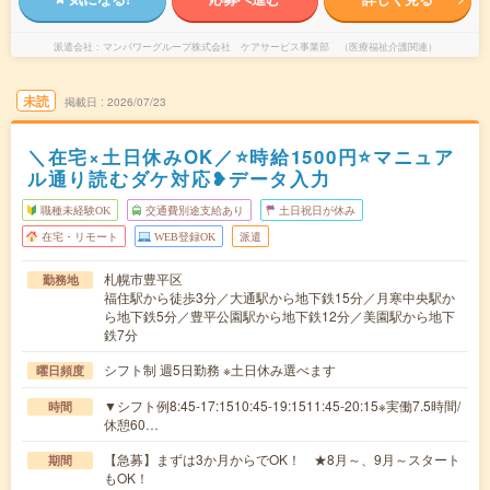
派遣会社
マンパワーグループ株式会社 ケアサービス事業部 （医療福祉介護関連）
未読
掲載日
2026/07/23
＼在宅×土日休みOK／⭐時給1500円⭐マニュア
ル通り読むダケ対応❥データ入力
職種未経験OK
交通費別途支給あり
土日祝日が休み
在宅・リモート
WEB登録OK
派遣
札幌市豊平区
勤務地
福住駅から徒歩3分／大通駅から地下鉄15分／月寒中央駅か
ら地下鉄5分／豊平公園駅から地下鉄12分／美園駅から地下
鉄7分
シフト制 週5日勤務 ※土日休み選べます
曜日頻度
▼シフト例8:45-17:1510:45-19:1511:45-20:15※実働7.5時間/
時間
休憩60…
【急募】まずは3か月からでOK！ ★8月～、9月～スタート
期間
もOK！