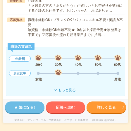
介護関連
仕事内容
＊入居者の方の「ありがとう」が嬉しい＊お年寄りを笑顔に
する介護のお仕事です。おじいちゃん、おばあちゃ…
職種未経験OK / ブランクOK / パソコンスキル不要 / 英語力不
応募資格
要
無資格・未経験OK年齢不問★10名以上採用予定★履歴書は
不要です▽応募後の流れ1)翌営業日までに担当…
職場の雰囲気
年齢層
20代
30代
40代
50代
60代
男女比率
女性
男性
もっと見る
気になる!
応募へ進む
詳しく見る
派遣会社
マンパワーグループ株式会社 ケアサービス事業部 （医療福祉介護関連）