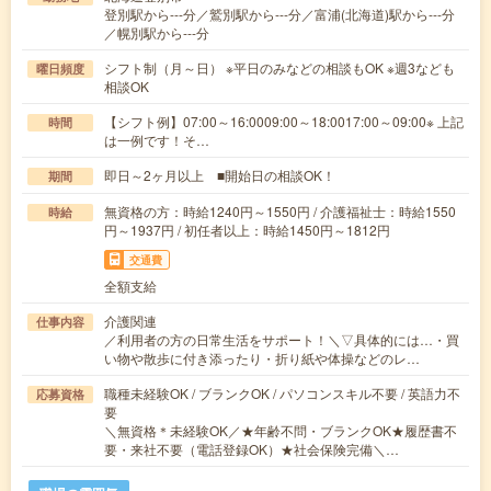
登別駅から---分／鷲別駅から---分／富浦(北海道)駅から---分
／幌別駅から---分
シフト制（月～日） ※平日のみなどの相談もOK ※週3なども
曜日頻度
相談OK
【シフト例】07:00～16:0009:00～18:0017:00～09:00※ 上記
時間
は一例です！そ…
即日～2ヶ月以上 ■開始日の相談OK！
期間
無資格の方：時給1240円～1550円 / 介護福祉士：時給1550
時給
円～1937円 / 初任者以上：時給1450円～1812円
交通費
全額支給
介護関連
仕事内容
／利用者の方の日常生活をサポート！＼▽具体的には…・買
い物や散歩に付き添ったり・折り紙や体操などのレ…
職種未経験OK / ブランクOK / パソコンスキル不要 / 英語力不
応募資格
要
＼無資格＊未経験OK／★年齢不問・ブランクOK★履歴書不
要・来社不要（電話登録OK）★社会保険完備＼…