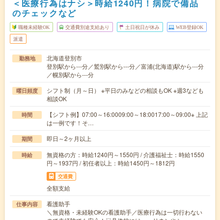
＜医療行為はナシ＞時給1240円！病院で備品
のチェックなど
職種未経験OK
交通費別途支給あり
土日祝日が休み
WEB登録OK
派遣
北海道登別市
勤務地
登別駅から---分／鷲別駅から---分／富浦(北海道)駅から---分
／幌別駅から---分
シフト制（月～日） ※平日のみなどの相談もOK ※週3なども
曜日頻度
相談OK
【シフト例】07:00～16:0009:00～18:0017:00～09:00※ 上記
時間
は一例です！そ…
即日～2ヶ月以上
期間
無資格の方：時給1240円～1550円 / 介護福祉士：時給1550
時給
円～1937円 / 初任者以上：時給1450円～1812円
交通費
全額支給
看護助手
仕事内容
＼無資格・未経験OKの看護助手／医療行為は一切行わない