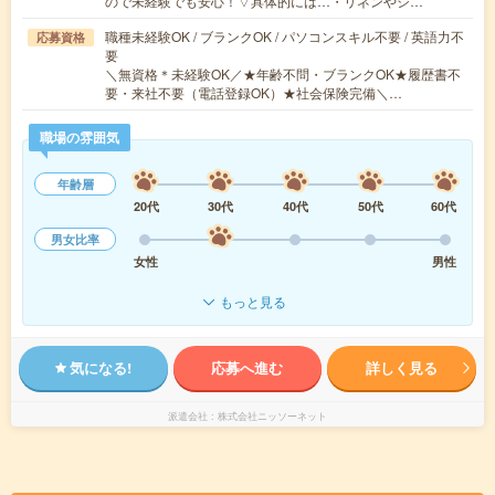
ので未経験でも安心！▽具体的には…・リネンやシ…
職種未経験OK / ブランクOK / パソコンスキル不要 / 英語力不
応募資格
要
＼無資格＊未経験OK／★年齢不問・ブランクOK★履歴書不
要・来社不要（電話登録OK）★社会保険完備＼…
職場の雰囲気
年齢層
20代
30代
40代
50代
60代
男女比率
女性
男性
もっと見る
気になる!
応募へ進む
詳しく見る
派遣会社
株式会社ニッソーネット