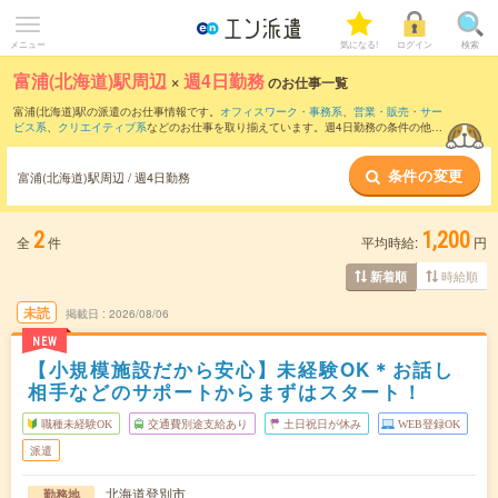
メニュー
気になる!
ログイン
検索
富浦(北海道)駅周辺
×
週4日勤務
のお仕事一覧
富浦(北海道)駅の派遣のお仕事情報です。
オフィスワーク・事務系
、
営業・販売・サー
ビス系
、
クリエイティブ系
などのお仕事を取り揃えています。週4日勤務の条件の他
に、
交通費別途支給あり
、
職種未経験OK
、
友だちと一緒の応募OK
などのこだわり条
件も取り揃えています。
条件の変更
富浦(北海道)駅周辺 / 週4日勤務
2
1,200
全
件
平均時給:
円
時給順
新着順
未読
掲載日
2026/08/06
NEW
【小規模施設だから安心】未経験OK＊お話し
相手などのサポートからまずはスタート！
職種未経験OK
交通費別途支給あり
土日祝日が休み
WEB登録OK
派遣
北海道登別市
勤務地