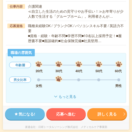
介護関連
仕事内容
≪自立した生活のための見守りやお手伝い！≫お年寄りが少
人数で生活する「グループホーム」。利用者さんが…
職種未経験OK / ブランクOK / パソコンスキル不要 / 英語力不
応募資格
要
■資格・経験・年齢不問■学歴不問■10名以上採用予定！■履
歴書不要■面談確約■社会保険完備■社員登用…
職場の雰囲気
年齢層
20代
30代
40代
50代
60代
男女比率
女性
男性
もっと見る
気になる!
応募へ進む
詳しく見る
派遣会社
日研トータルソーシング株式会社 メディカルケア事業部