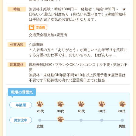
無資格未経験：時給1300円～ 経験者：時給1350円～ ★
時給
日払い／週払い制度あり（月払いも選べます）※稼働開始時
は手続き完了次第のお支払いとなります。
交通費
交通費全額支給※規定有
介護関連
仕事内容
＊入居者の方の「ありがとう」が嬉しい＊お年寄りを笑顔に
する介護のお仕事です。おじいちゃん、おばあちゃ…
職種未経験OK / ブランクOK / パソコンスキル不要 / 英語力不
応募資格
要
無資格・未経験OK年齢不問★10名以上採用予定★履歴書は
不要です▽応募後の流れ1)翌営業日までに担当…
職場の雰囲気
年齢層
20代
30代
40代
50代
60代
男女比率
女性
男性