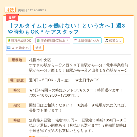
未読
掲載日
2026/08/07
NEW
【フルタイムじゃ働けない！という方へ】週3
や時短もOK＊ケアスタッフ
職種未経験OK
交通費別途支給あり
土日祝日が休み
残業なし
WEB登録OK
派遣
札幌市中央区
勤務地
すすきの駅から---分／西２８丁目駅から---分／電車事業所前
駅から---分／西１５丁目駅から---分／山鼻１９条駅から---分
週3日～5日OK（月～金） ★土日休みOK
曜日頻度
★1日4時間～の時短シフトOK★スタート時間選べます！
時間
7:00～16:009:00～17:0011:…
開始日はご相談ください！ ★急募 ★職場が気に入れば、
期間
長期でも働けます！
無資格未経験：時給1300円～ 経験者：時給1350円～★日
時給
払い／週払い制度あり（月払いも選べます）※稼働開始時は
手続き完了次第のお支払いとなります。