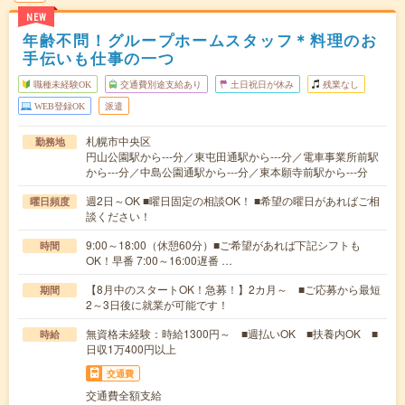
NEW
年齢不問！グループホームスタッフ＊料理のお
手伝いも仕事の一つ
職種未経験OK
交通費別途支給あり
土日祝日が休み
残業なし
WEB登録OK
派遣
札幌市中央区
勤務地
円山公園駅から---分／東屯田通駅から---分／電車事業所前駅
から---分／中島公園通駅から---分／東本願寺前駅から---分
週2日～OK ■曜日固定の相談OK！ ■希望の曜日があればご相
曜日頻度
談ください！
9:00～18:00（休憩60分）■ご希望があれば下記シフトも
時間
OK！早番 7:00～16:00遅番 …
【8月中のスタートOK！急募！】2カ月～ ■ご応募から最短
期間
2～3日後に就業が可能です！
無資格未経験：時給1300円～ ■週払いOK ■扶養内OK ■
時給
日収1万400円以上
交通費
交通費全額支給