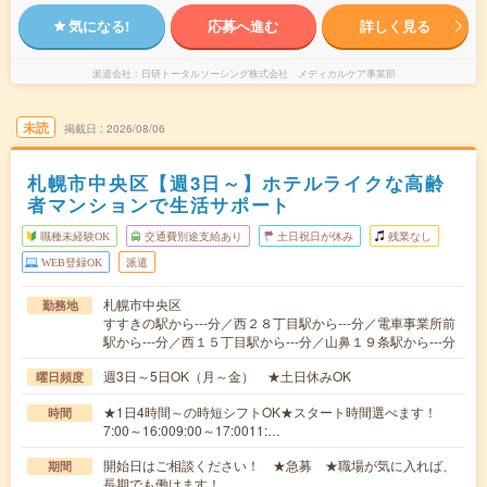
気になる!
応募へ進む
詳しく見る
派遣会社
日研トータルソーシング株式会社 メディカルケア事業部
未読
掲載日
2026/08/06
札幌市中央区【週3日～】ホテルライクな高齢
者マンションで生活サポート
職種未経験OK
交通費別途支給あり
土日祝日が休み
残業なし
WEB登録OK
派遣
札幌市中央区
勤務地
すすきの駅から---分／西２８丁目駅から---分／電車事業所前
駅から---分／西１５丁目駅から---分／山鼻１９条駅から---分
週3日～5日OK（月～金） ★土日休みOK
曜日頻度
★1日4時間～の時短シフトOK★スタート時間選べます！
時間
7:00～16:009:00～17:0011:…
開始日はご相談ください！ ★急募 ★職場が気に入れば、
期間
長期でも働けます！