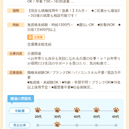
OK！早番 7:00～16:00遅番 …
【現在も積極採用中！急募！】2カ月～ ■ご応募から最短2
期間
～3日後の就業も相談可能です！
無資格未経験：時給1300円～ ■週払いOK ■扶養内OK ■
時給
日収1万400円以上
交通費
交通費全額支給
介護関連
仕事内容
≪お年寄りも自分も笑顔になれる介護の仕事！≫＊お年寄り
が昼間だけ生活のサポートを受けたり、気分転換で…
職種未経験OK / ブランクOK / パソコンスキル不要 / 英語力不
応募資格
要
■無資格・未経験OK！■年齢・学歴不問！ブランクOK!■10名
以上採用予定！■履歴書不要■社会保険完…
職場の雰囲気
年齢層
20代
30代
40代
50代
60代
男女比率