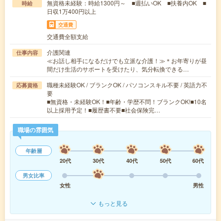
無資格未経験：時給1300円～ ■週払いOK ■扶養内OK ■
時給
日収1万400円以上
交通費
交通費全額支給
介護関連
仕事内容
≪お話し相手になるだけでも立派な介護！≫＊お年寄りが昼
間だけ生活のサポートを受けたり、気分転換できる…
職種未経験OK / ブランクOK / パソコンスキル不要 / 英語力不
応募資格
要
■無資格・未経験OK！■年齢・学歴不問！ブランクOK!■10名
以上採用予定！■履歴書不要■社会保険完…
職場の雰囲気
年齢層
20代
30代
40代
50代
60代
男女比率
女性
男性
もっと見る