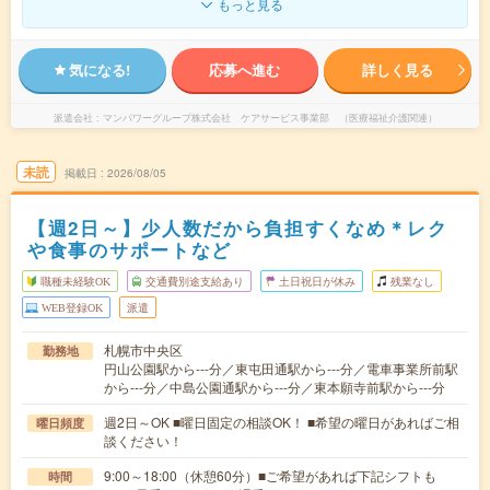
もっと見る
気になる!
応募へ進む
詳しく見る
派遣会社
マンパワーグループ株式会社 ケアサービス事業部 （医療福祉介護関連）
未読
掲載日
2026/08/05
【週2日～】少人数だから負担すくなめ＊レク
や食事のサポートなど
職種未経験OK
交通費別途支給あり
土日祝日が休み
残業なし
WEB登録OK
派遣
札幌市中央区
勤務地
円山公園駅から---分／東屯田通駅から---分／電車事業所前駅
から---分／中島公園通駅から---分／東本願寺前駅から---分
週2日～OK ■曜日固定の相談OK！ ■希望の曜日があればご相
曜日頻度
談ください！
9:00～18:00（休憩60分）■ご希望があれば下記シフトも
時間