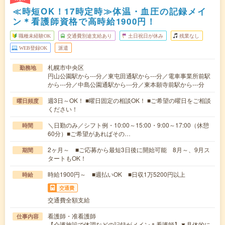
≪時短OK！17時定時≫体温・血圧の記録メイ
ン＊看護師資格で高時給1900円！
職種未経験OK
交通費別途支給あり
土日祝日が休み
残業なし
WEB登録OK
派遣
札幌市中央区
勤務地
円山公園駅から---分／東屯田通駅から---分／電車事業所前駅
から---分／中島公園通駅から---分／東本願寺前駅から---分
週3日～OK！ ■曜日固定の相談OK！ ■ご希望の曜日をご相談
曜日頻度
ください！
＼日勤のみ／シフト例・10:00～15:00・9:00～17:00（休憩
時間
60分）■ご希望があればその…
2ヶ月～ ■ご応募から最短3日後に開始可能 8月～、9月ス
期間
タートもOK！
時給1900円～ ■週払いOK ■日収1万5200円以上
時給
交通費
交通費全額支給
看護師・准看護師
仕事内容
【介護施設で体調などの記録がメイン＊看護師】▼具体的に