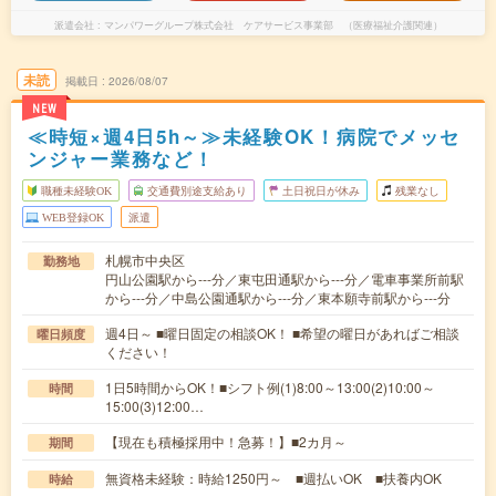
派遣会社
マンパワーグループ株式会社 ケアサービス事業部 （医療福祉介護関連）
未読
掲載日
2026/08/07
NEW
≪時短×週4日5h～≫未経験OK！病院でメッセ
ンジャー業務など！
職種未経験OK
交通費別途支給あり
土日祝日が休み
残業なし
WEB登録OK
派遣
札幌市中央区
勤務地
円山公園駅から---分／東屯田通駅から---分／電車事業所前駅
から---分／中島公園通駅から---分／東本願寺前駅から---分
週4日～ ■曜日固定の相談OK！ ■希望の曜日があればご相談
曜日頻度
ください！
1日5時間からOK！■シフト例(1)8:00～13:00(2)10:00～
時間
15:00(3)12:00…
【現在も積極採用中！急募！】■2カ月～
期間
無資格未経験：時給1250円～ ■週払いOK ■扶養内OK
時給