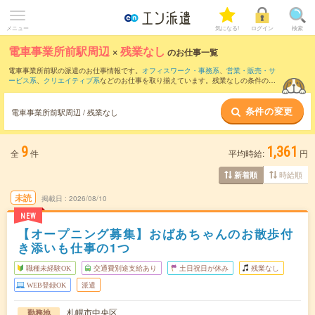
メニュー
気になる!
ログイン
検索
電車事業所前駅周辺
×
残業なし
のお仕事一覧
電車事業所前駅の派遣のお仕事情報です。
オフィスワーク・事務系
、
営業・販売・サ
ービス系
、
クリエイティブ系
などのお仕事を取り揃えています。残業なしの条件の他
に、
交通費別途支給あり
、
職種未経験OK
、
友だちと一緒の応募OK
などのこだわり条
件も取り揃えています。
条件の変更
電車事業所前駅周辺 / 残業なし
9
1,361
全
件
平均時給:
円
時給順
新着順
未読
掲載日
2026/08/10
NEW
【オープニング募集】おばあちゃんのお散歩付
き添いも仕事の1つ
職種未経験OK
交通費別途支給あり
土日祝日が休み
残業なし
WEB登録OK
派遣
札幌市中央区
勤務地