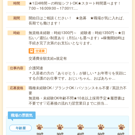
★1日4時間～の時短シフトOK★スタート時間選べます！
時間
7:00～16:009:00～17:0011:…
開始日はご相談ください！ ★急募 ★職場が気に入れば、
期間
長期でも働けます！
無資格未経験：時給1300円～ 経験者：時給1350円～★日
時給
払い／週払い制度あり（月払いも選べます）※稼働開始時は
手続き完了次第のお支払いとなります。
交通費
交通費全額支給※規定有
介護関連
仕事内容
＊入居者の方の「ありがとう」が嬉しい＊お年寄りを笑顔に
する介護のお仕事です。おじいちゃん、おばあちゃ…
職種未経験OK / ブランクOK / パソコンスキル不要 / 英語力不
応募資格
要
無資格・未経験OK年齢不問★10名以上採用予定★履歴書は
不要です▽応募後の流れ1)翌営業日までに担当…
職場の雰囲気
年齢層
20代
30代
40代
50代
60代