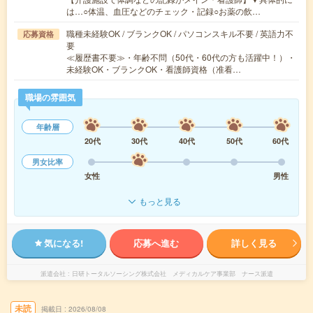
は…○体温、血圧などのチェック・記録○お薬の飲…
職種未経験OK / ブランクOK / パソコンスキル不要 / 英語力不
応募資格
要
≪履歴書不要≫・年齢不問（50代・60代の方も活躍中！）・
未経験OK・ブランクOK・看護師資格（准看…
職場の雰囲気
年齢層
20代
30代
40代
50代
60代
男女比率
女性
男性
もっと見る
気になる!
応募へ進む
詳しく見る
派遣会社
日研トータルソーシング株式会社 メディカルケア事業部 ナース派遣
未読
掲載日
2026/08/08