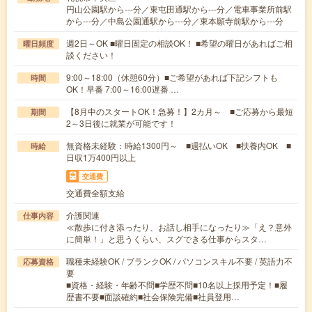
円山公園駅から---分／東屯田通駅から---分／電車事業所前駅
から---分／中島公園通駅から---分／東本願寺前駅から---分
週2日～OK ■曜日固定の相談OK！ ■希望の曜日があればご相
曜日頻度
談ください！
9:00～18:00（休憩60分）■ご希望があれば下記シフトも
時間
OK！早番 7:00～16:00遅番 …
【8月中のスタートOK！急募！】2カ月～ ■ご応募から最短
期間
2～3日後に就業が可能です！
無資格未経験：時給1300円～ ■週払いOK ■扶養内OK ■
時給
日収1万400円以上
交通費
交通費全額支給
介護関連
仕事内容
≪散歩に付き添ったり、お話し相手になったり≫「え？意外
に簡単！」と思うくらい、スグできる仕事からスタ…
職種未経験OK / ブランクOK / パソコンスキル不要 / 英語力不
応募資格
要
■資格・経験・年齢不問■学歴不問■10名以上採用予定！■履
歴書不要■面談確約■社会保険完備■社員登用…