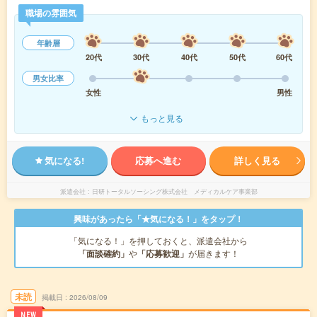
職場の雰囲気
年齢層
20代
30代
40代
50代
60代
男女比率
女性
男性
もっと見る
気になる!
応募へ進む
詳しく見る
派遣会社
日研トータルソーシング株式会社 メディカルケア事業部
興味があったら「★気になる！」をタップ！
「気になる！」を押しておくと、派遣会社から
「面談確約」
や
「応募歓迎」
が届きます！
未読
掲載日
2026/08/09
NEW