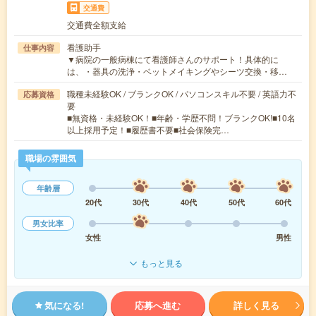
交通費
交通費全額支給
看護助手
仕事内容
▼病院の一般病棟にて看護師さんのサポート！具体的に
は、・器具の洗浄・ベットメイキングやシーツ交換・移…
職種未経験OK / ブランクOK / パソコンスキル不要 / 英語力不
応募資格
要
■無資格・未経験OK！■年齢・学歴不問！ブランクOK!■10名
以上採用予定！■履歴書不要■社会保険完…
職場の雰囲気
年齢層
20代
30代
40代
50代
60代
男女比率
女性
男性
もっと見る
気になる!
応募へ進む
詳しく見る