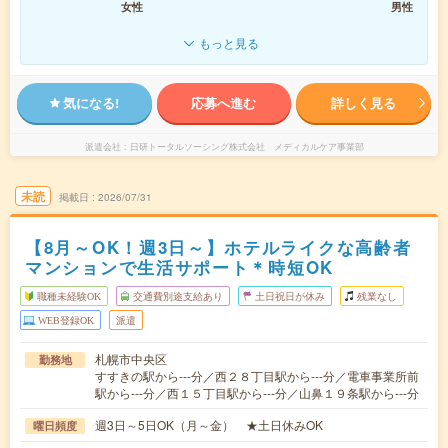
女性
男性
もっと見る
気になる!
応募へ進む
詳しく見る
派遣会社
日研トータルソーシング株式会社 メディカルケア事業部
未読
掲載日
2026/07/31
【8月～OK！週3日～】ホテルライクな高齢者
マンションで生活サポート＊時短OK
職種未経験OK
交通費別途支給あり
土日祝日が休み
残業なし
WEB登録OK
派遣
札幌市中央区
勤務地
すすきの駅から---分／西２８丁目駅から---分／電車事業所前
駅から---分／西１５丁目駅から---分／山鼻１９条駅から---分
週3日～5日OK（月～金） ★土日休みOK
曜日頻度