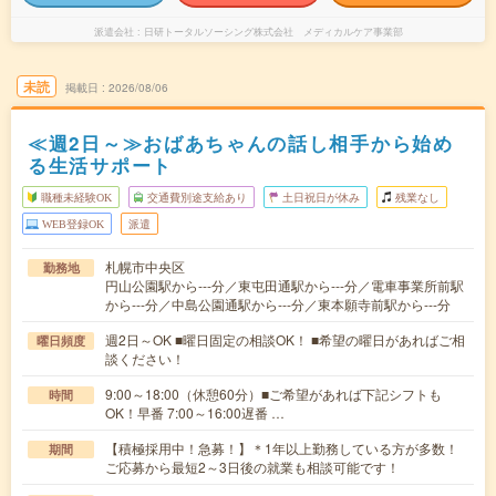
派遣会社
日研トータルソーシング株式会社 メディカルケア事業部
未読
掲載日
2026/08/06
≪週2日～≫おばあちゃんの話し相手から始め
る生活サポート
職種未経験OK
交通費別途支給あり
土日祝日が休み
残業なし
WEB登録OK
派遣
札幌市中央区
勤務地
円山公園駅から---分／東屯田通駅から---分／電車事業所前駅
から---分／中島公園通駅から---分／東本願寺前駅から---分
週2日～OK ■曜日固定の相談OK！ ■希望の曜日があればご相
曜日頻度
談ください！
9:00～18:00（休憩60分）■ご希望があれば下記シフトも
時間
OK！早番 7:00～16:00遅番 …
【積極採用中！急募！】＊1年以上勤務している方が多数！
期間
ご応募から最短2～3日後の就業も相談可能です！