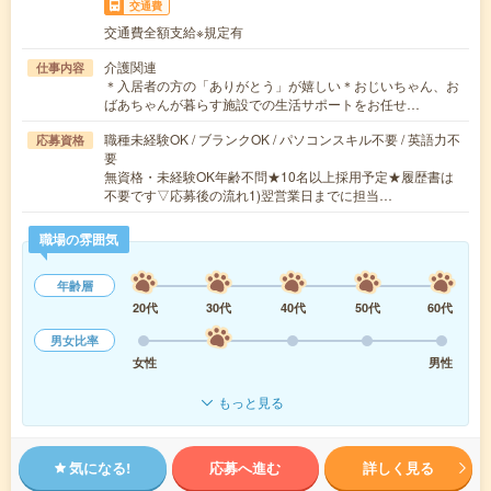
交通費
交通費全額支給※規定有
介護関連
仕事内容
＊入居者の方の「ありがとう」が嬉しい＊おじいちゃん、お
ばあちゃんが暮らす施設での生活サポートをお任せ…
職種未経験OK / ブランクOK / パソコンスキル不要 / 英語力不
応募資格
要
無資格・未経験OK年齢不問★10名以上採用予定★履歴書は
不要です▽応募後の流れ1)翌営業日までに担当…
職場の雰囲気
年齢層
20代
30代
40代
50代
60代
男女比率
女性
男性
もっと見る
気になる!
応募へ進む
詳しく見る