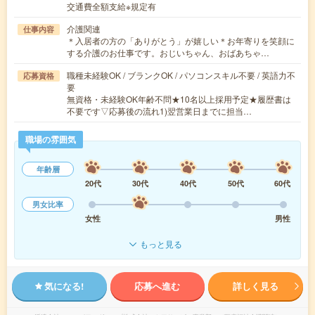
交通費全額支給※規定有
介護関連
仕事内容
＊入居者の方の「ありがとう」が嬉しい＊お年寄りを笑顔に
する介護のお仕事です。おじいちゃん、おばあちゃ…
職種未経験OK / ブランクOK / パソコンスキル不要 / 英語力不
応募資格
要
無資格・未経験OK年齢不問★10名以上採用予定★履歴書は
不要です▽応募後の流れ1)翌営業日までに担当…
職場の雰囲気
年齢層
20代
30代
40代
50代
60代
男女比率
女性
男性
もっと見る
気になる!
応募へ進む
詳しく見る