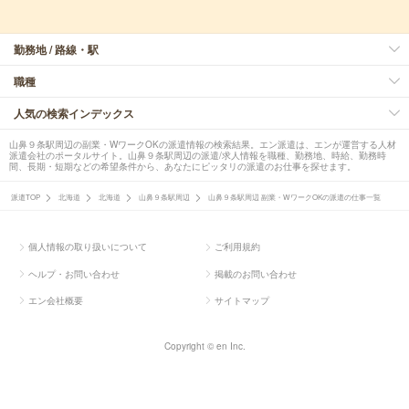
勤務地 / 路線・駅
職種
人気の検索インデックス
山鼻９条駅周辺の副業・WワークOKの派遣情報の検索結果。エン派遣は、エンが運営する人材
派遣会社のポータルサイト。山鼻９条駅周辺の派遣/求人情報を職種、勤務地、時給、勤務時
間、長期・短期などの希望条件から、あなたにピッタリの派遣のお仕事を探せます。
派遣TOP
北海道
北海道
山鼻９条駅周辺
山鼻９条駅周辺 副業・WワークOKの派遣の仕事一覧
個人情報の取り扱いについて
ご利用規約
ヘルプ・お問い合わせ
掲載のお問い合わせ
エン会社概要
サイトマップ
Copyright © en Inc.