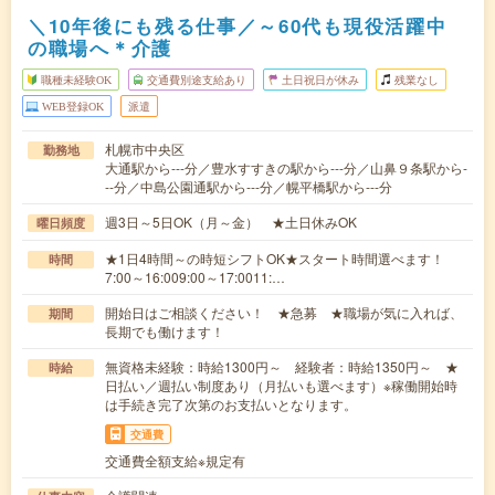
＼10年後にも残る仕事／～60代も現役活躍中
の職場へ＊介護
職種未経験OK
交通費別途支給あり
土日祝日が休み
残業なし
WEB登録OK
派遣
札幌市中央区
勤務地
大通駅から---分／豊水すすきの駅から---分／山鼻９条駅から-
--分／中島公園通駅から---分／幌平橋駅から---分
週3日～5日OK（月～金） ★土日休みOK
曜日頻度
★1日4時間～の時短シフトOK★スタート時間選べます！
時間
7:00～16:009:00～17:0011:…
開始日はご相談ください！ ★急募 ★職場が気に入れば、
期間
長期でも働けます！
無資格未経験：時給1300円～ 経験者：時給1350円～ ★
時給
日払い／週払い制度あり（月払いも選べます）※稼働開始時
は手続き完了次第のお支払いとなります。
交通費
交通費全額支給※規定有