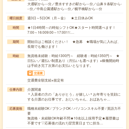
大通駅から---分／豊水すすきの駅から---分／山鼻９条駅から-
--分／中島公園通駅から---分／幌平橋駅から---分
週3日～5日OK（月～金） ★土日休みOK
曜日頻度
★1日4時間～の時短シフトOK★スタート時間選べます！
時間
7:00～16:009:00～17:0011:…
開始日はご相談ください！ ★急募 ★職場が気に入れば、
期間
長期でも働けます！
無資格未経験：時給1300円～ 経験者：時給1350円～ ★
時給
日払い／週払い制度あり（月払いも選べます）※稼働開始時
は手続き完了次第のお支払いとなります。
交通費
交通費全額支給※規定有
介護関連
仕事内容
＊入居者の方の「ありがとう」が嬉しい＊お年寄りを笑顔に
する介護のお仕事です。おじいちゃん、おばあちゃ…
職種未経験OK / ブランクOK / パソコンスキル不要 / 英語力不
応募資格
要
無資格・未経験OK年齢不問★10名以上採用予定★履歴書は
不要です▽応募後の流れ1)翌営業日までに担当…