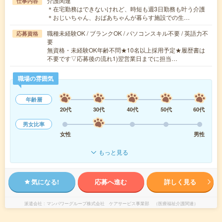
介護関連
仕事内容
＊在宅勤務はできないけれど、時短も週3日勤務も叶う介護
＊おじいちゃん、おばあちゃんが暮らす施設での生…
職種未経験OK / ブランクOK / パソコンスキル不要 / 英語力不
応募資格
要
無資格・未経験OK年齢不問★10名以上採用予定★履歴書は
不要です▽応募後の流れ1)翌営業日までに担当…
職場の雰囲気
年齢層
20代
30代
40代
50代
60代
男女比率
女性
男性
もっと見る
気になる!
応募へ進む
詳しく見る
派遣会社
マンパワーグループ株式会社 ケアサービス事業部 （医療福祉介護関連）