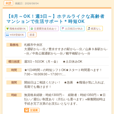
未読
掲載日
2026/08/04
【8月～OK！週3日～】ホテルライクな高齢者
マンションで生活サポート＊時短OK
職種未経験OK
交通費別途支給あり
土日祝日が休み
残業なし
WEB登録OK
派遣
札幌市中央区
勤務地
大通駅から---分／豊水すすきの駅から---分／山鼻９条駅から-
--分／中島公園通駅から---分／幌平橋駅から---分
週3日～5日OK（月～金） ★土日休みOK
曜日頻度
★1日4時間～の時短シフトOK★スタート時間選べます！
時間
7:00～16:009:00～17:0011:…
開始日はご相談ください！ ★急募 ★職場が気に入れば、
期間
長期でも働けます！
無資格未経験：時給1300円～ 経験者：時給1350円～★日
時給
払い／週払い制度あり（月払いも選べます）※稼働開始時は
手続き完了次第のお支払いとなります。
交通費