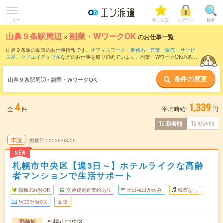
メニュー
気になる!
ログイン
検索
山鼻９条駅周辺
×
副業・WワークOK
のお仕事一覧
山鼻９条駅の派遣のお仕事情報です。
オフィスワーク・事務系
、
営業・販売・サービ
ス系
、
クリエイティブ系
などのお仕事を取り揃えています。副業・WワークOKの条件
の他に、
交通費別途支給あり
、
職種未経験OK
、
友だちと一緒の応募OK
などのこだわ
り条件も取り揃えています。
条件の変更
山鼻９条駅周辺 / 副業・WワークOK
4
1,339
全
件
平均時給:
円
時給順
新着順
未読
掲載日
2026/08/06
NEW
札幌市中央区【週3日～】ホテルライクな高齢
者マンションで生活サポート
職種未経験OK
交通費別途支給あり
土日祝日が休み
残業なし
WEB登録OK
派遣
札幌市中央区
勤務地