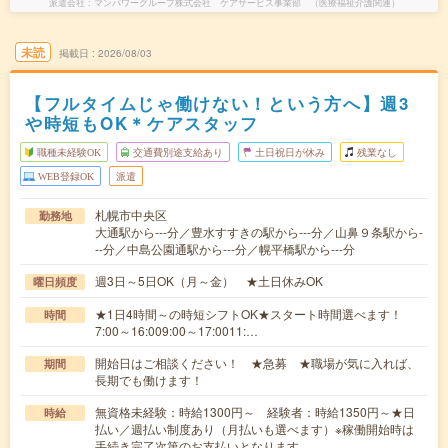
派遣会社
マンパワーグループ株式会社 ケアサービス事業部 （医療福祉介護関連）
未読
掲載日
2026/08/03
【フルタイムじゃ働けない！という方へ】週3
や時短もOK＊ケアスタッフ
職種未経験OK
交通費別途支給あり
土日祝日が休み
残業なし
WEB登録OK
派遣
札幌市中央区
勤務地
大通駅から---分／豊水すすきの駅から---分／山鼻９条駅から-
--分／中島公園通駅から---分／幌平橋駅から---分
週3日～5日OK（月～金） ★土日休みOK
曜日頻度
★1日4時間～の時短シフトOK★スタート時間選べます！
時間
7:00～16:009:00～17:0011:…
開始日はご相談ください！ ★急募 ★職場が気に入れば、
期間
長期でも働けます！
無資格未経験：時給1300円～ 経験者：時給1350円～★日
時給
払い／週払い制度あり（月払いも選べます）※稼働開始時は
手続き完了次第のお支払いとなります。