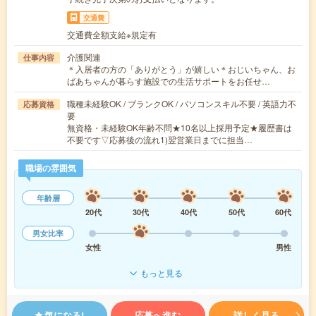
交通費
交通費全額支給※規定有
介護関連
仕事内容
＊入居者の方の「ありがとう」が嬉しい＊おじいちゃん、お
ばあちゃんが暮らす施設での生活サポートをお任せ…
職種未経験OK / ブランクOK / パソコンスキル不要 / 英語力不
応募資格
要
無資格・未経験OK年齢不問★10名以上採用予定★履歴書は
不要です▽応募後の流れ1)翌営業日までに担当…
職場の雰囲気
年齢層
20代
30代
40代
50代
60代
男女比率
女性
男性
もっと見る
気になる!
応募へ進む
詳しく見る