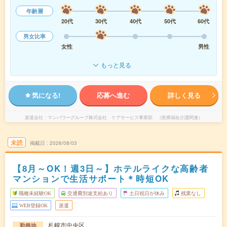
年齢層
20代
30代
40代
50代
60代
男女比率
女性
男性
もっと見る
気になる!
応募へ進む
詳しく見る
派遣会社
マンパワーグループ株式会社 ケアサービス事業部 （医療福祉介護関連）
未読
掲載日
2026/08/03
【8月～OK！週3日～】ホテルライクな高齢者
マンションで生活サポート＊時短OK
職種未経験OK
交通費別途支給あり
土日祝日が休み
残業なし
WEB登録OK
派遣
札幌市中央区
勤務地