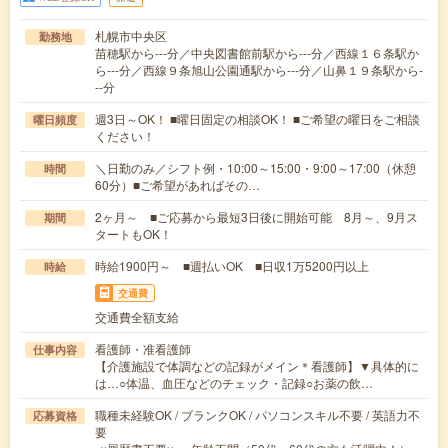
札幌市中央区
勤務地
苗穂駅から---分／中央図書館前駅から---分／西線１６条駅か
ら---分／西線９条旭山公園通駅から---分／山鼻１９条駅から-
--分
週3日～OK！ ■曜日固定の相談OK！ ■ご希望の曜日をご相談
曜日頻度
ください！
＼日勤のみ／シフト例・10:00～15:00・9:00～17:00（休憩
時間
60分）■ご希望があればその…
2ヶ月～ ■ご応募から最短3日後に開始可能 8月～、9月ス
期間
タートもOK！
時給1900円～ ■週払いOK ■日収1万5200円以上
時給
交通費
交通費全額支給
看護師・准看護師
仕事内容
【介護施設で体調などの記録がメイン＊看護師】▼具体的に
は…○体温、血圧などのチェック・記録○お薬の飲…
職種未経験OK / ブランクOK / パソコンスキル不要 / 英語力不
応募資格
要