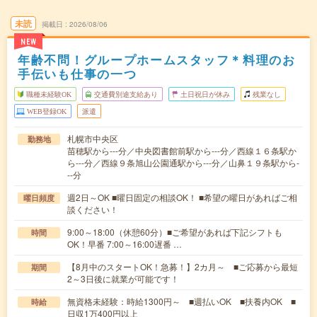
未読
掲載日
2026/08/06
NEW
年齢不問！グループホームスタッフ＊料理のお
手伝いも仕事の一つ
職種未経験OK
交通費別途支給あり
土日祝日が休み
残業なし
WEB登録OK
派遣
札幌市中央区
勤務地
苗穂駅から---分／中央図書館前駅から---分／西線１６条駅か
ら---分／西線９条旭山公園通駅から---分／山鼻１９条駅から-
--分
週2日～OK ■曜日固定の相談OK！ ■希望の曜日があればご相
曜日頻度
談ください！
9:00～18:00（休憩60分）■ご希望があれば下記シフトも
時間
OK！早番 7:00～16:00遅番 …
【8月中のスタートOK！急募！】2カ月～ ■ご応募から最短
期間
2～3日後に就業が可能です！
無資格未経験：時給1300円～ ■週払いOK ■扶養内OK ■
時給
日収1万400円以上