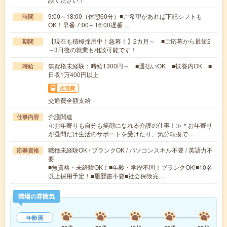
9:00～18:00（休憩60分）■ご希望があれば下記シフトも
時間
OK！早番 7:00～16:00遅番 …
【現在も積極採用中！急募！】2カ月～ ■ご応募から最短2
期間
～3日後の就業も相談可能です！
無資格未経験：時給1300円～ ■週払いOK ■扶養内OK ■
時給
日収1万400円以上
交通費
交通費全額支給
介護関連
仕事内容
≪お年寄りも自分も笑顔になれる介護の仕事！≫＊お年寄り
が昼間だけ生活のサポートを受けたり、気分転換で…
職種未経験OK / ブランクOK / パソコンスキル不要 / 英語力不
応募資格
要
■無資格・未経験OK！■年齢・学歴不問！ブランクOK!■10名
以上採用予定！■履歴書不要■社会保険完…
職場の雰囲気
年齢層