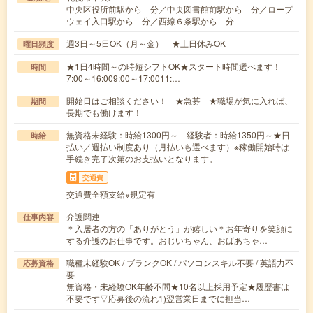
中央区役所前駅から---分／中央図書館前駅から---分／ロープ
ウェイ入口駅から---分／西線６条駅から---分
週3日～5日OK（月～金） ★土日休みOK
曜日頻度
★1日4時間～の時短シフトOK★スタート時間選べます！
時間
7:00～16:009:00～17:0011:…
開始日はご相談ください！ ★急募 ★職場が気に入れば、
期間
長期でも働けます！
無資格未経験：時給1300円～ 経験者：時給1350円～★日
時給
払い／週払い制度あり（月払いも選べます）※稼働開始時は
手続き完了次第のお支払いとなります。
交通費
交通費全額支給※規定有
介護関連
仕事内容
＊入居者の方の「ありがとう」が嬉しい＊お年寄りを笑顔に
する介護のお仕事です。おじいちゃん、おばあちゃ…
職種未経験OK / ブランクOK / パソコンスキル不要 / 英語力不
応募資格
要
無資格・未経験OK年齢不問★10名以上採用予定★履歴書は
不要です▽応募後の流れ1)翌営業日までに担当…