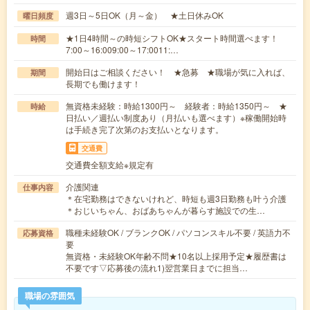
週3日～5日OK（月～金） ★土日休みOK
曜日頻度
★1日4時間～の時短シフトOK★スタート時間選べます！
時間
7:00～16:009:00～17:0011:…
開始日はご相談ください！ ★急募 ★職場が気に入れば、
期間
長期でも働けます！
無資格未経験：時給1300円～ 経験者：時給1350円～ ★
時給
日払い／週払い制度あり（月払いも選べます）※稼働開始時
は手続き完了次第のお支払いとなります。
交通費
交通費全額支給※規定有
介護関連
仕事内容
＊在宅勤務はできないけれど、時短も週3日勤務も叶う介護
＊おじいちゃん、おばあちゃんが暮らす施設での生…
職種未経験OK / ブランクOK / パソコンスキル不要 / 英語力不
応募資格
要
無資格・未経験OK年齢不問★10名以上採用予定★履歴書は
不要です▽応募後の流れ1)翌営業日までに担当…
職場の雰囲気