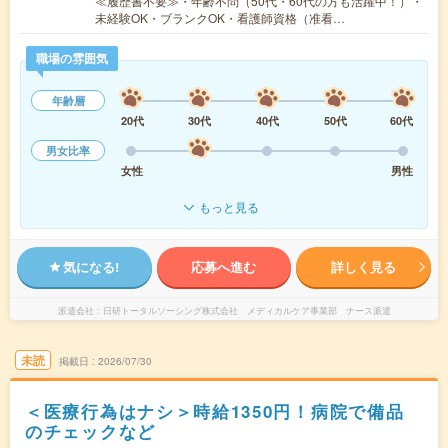
≪履歴書不要≫・年齢不問（50代・60代の方も活躍中！）・
未経験OK・ブランクOK・看護師資格（准看…
職場の雰囲気
年齢層
20代
30代
40代
50代
60代
男女比率
女性
男性
もっと見る
気になる!
応募へ進む
詳しく見る
派遣会社
日研トータルソーシング株式会社 メディカルケア事業部 ナース派遣
未読
掲載日
2026/07/30
＜医療行為はナシ＞時給1350円！病院で備品
のチェックなど