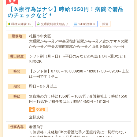
NEW
【医療行為はナシ】時給1350円！病院で備品
のチェックなど＊
職種未経験OK
交通費別途支給あり
WEB登録OK
派遣
札幌市中央区
勤務地
大通駅から---分／中央区役所前駅から---分／豊水すすきの駅
から---分／中央図書館前駅から---分／山鼻９条駅から---分
シフト制（月～日） ※平日のみなどの相談もOK ※週3なども
曜日頻度
相談OK
【シフト例】07:00～16:0009:00～18:0017:00～09:00※ 上記
時間
は一例です！そ…
即日～2ヶ月以上
期間
無資格の方：時給1350円～1687円 / 介護福祉士：時給1550
時給
円～1937円 / 初任者以上：時給1450円～1812円
交通費
全額支給
看護助手
仕事内容
＼無資格・未経験OKの看護助手／医療行為は一切行わない
ので未経験でも安心！▽具体的には…・リネンやシ…