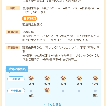
ご応募から最短2～3日後の就業も相談可能です！
無資格未経験：時給1300円～ ■週払いOK ■扶養内OK ■
時給
日収1万400円以上
交通費
交通費全額支給
介護関連
仕事内容
≪お話し相手になるだけでも立派な介護！≫＊お年寄りが昼
間だけ生活のサポートを受けたり、気分転換できる…
職種未経験OK / ブランクOK / パソコンスキル不要 / 英語力不
応募資格
要
■無資格・未経験OK！■年齢・学歴不問！ブランクOK!■10名
以上採用予定！■履歴書不要■社会保険完…
職場の雰囲気
年齢層
20代
30代
40代
50代
60代
男女比率
女性
男性
もっと見る