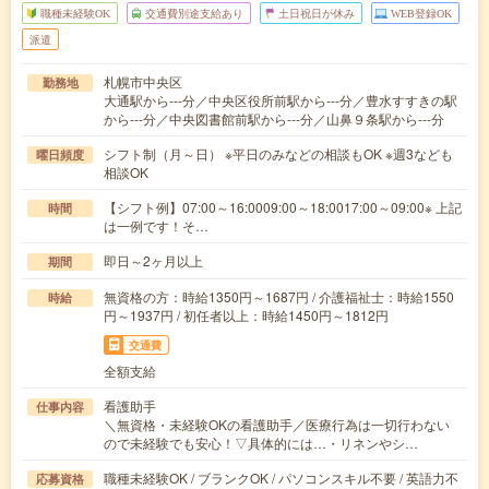
職種未経験OK
交通費別途支給あり
土日祝日が休み
WEB登録OK
派遣
札幌市中央区
勤務地
大通駅から---分／中央区役所前駅から---分／豊水すすきの駅
から---分／中央図書館前駅から---分／山鼻９条駅から---分
シフト制（月～日） ※平日のみなどの相談もOK ※週3なども
曜日頻度
相談OK
【シフト例】07:00～16:0009:00～18:0017:00～09:00※ 上記
時間
は一例です！そ…
即日～2ヶ月以上
期間
無資格の方：時給1350円～1687円 / 介護福祉士：時給1550
時給
円～1937円 / 初任者以上：時給1450円～1812円
交通費
全額支給
看護助手
仕事内容
＼無資格・未経験OKの看護助手／医療行為は一切行わない
ので未経験でも安心！▽具体的には…・リネンやシ…
職種未経験OK / ブランクOK / パソコンスキル不要 / 英語力不
応募資格