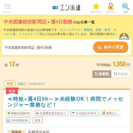
メニュー
気になる!
ログイン
検索
中央図書館前駅周辺
×
週4日勤務
のお仕事一覧
中央図書館前駅の派遣のお仕事情報です。
オフィスワーク・事務系
、
営業・販売・サ
ービス系
、
クリエイティブ系
などのお仕事を取り揃えています。週4日勤務の条件の他
に、
交通費別途支給あり
、
職種未経験OK
、
友だちと一緒の応募OK
などのこだわり条
件も取り揃えています。
条件の変更
中央図書館前駅周辺 / 週4日勤務
12
1,350
全
件
平均時給:
円
時給順
新着順
未読
掲載日
2026/08/07
NEW
≪時短×週4日5h～≫未経験OK！病院でメッセ
ンジャー業務など！
職種未経験OK
交通費別途支給あり
土日祝日が休み
残業なし
WEB登録OK
派遣
札幌市中央区
勤務地