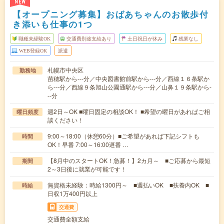
NEW
【オープニング募集】おばあちゃんのお散歩付
き添いも仕事の1つ
職種未経験OK
交通費別途支給あり
土日祝日が休み
残業なし
WEB登録OK
派遣
札幌市中央区
勤務地
苗穂駅から---分／中央図書館前駅から---分／西線１６条駅か
ら---分／西線９条旭山公園通駅から---分／山鼻１９条駅から-
--分
週2日～OK ■曜日固定の相談OK！ ■希望の曜日があればご相
曜日頻度
談ください！
9:00～18:00（休憩60分）■ご希望があれば下記シフトも
時間
OK！早番 7:00～16:00遅番 …
【8月中のスタートOK！急募！】2カ月～ ■ご応募から最短
期間
2～3日後に就業が可能です！
無資格未経験：時給1300円～ ■週払いOK ■扶養内OK ■
時給
日収1万400円以上
交通費
交通費全額支給