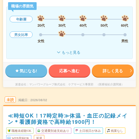
職場の雰囲気
年齢層
20代
30代
40代
50代
60代
男女比率
女性
男性
もっと見る
気になる!
応募へ進む
詳しく見る
派遣会社
マンパワーグループ株式会社 ケアサービス事業部 （医療福祉介護関連）
未読
掲載日
2026/08/02
≪時短OK！17時定時≫体温・血圧の記録メイ
ン＊看護師資格で高時給1900円！
職種未経験OK
交通費別途支給あり
土日祝日が休み
残業なし
WEB登録OK
派遣