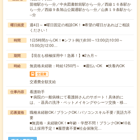
苗穂駅から---分／中央図書館前駅から---分／西線１６条駅か
ら---分／西線９条旭山公園通駅から---分／山鼻１９条駅から-
--分
週4日～ ■曜日固定の相談OK！ ■希望の曜日があればご相談
曜日頻度
ください！
1日5時間からOK！■シフト例(1)8:00～13:00(2)10:00～
時間
15:00(3)12:00…
【現在も積極採用中！急募！】■2カ月～
期間
無資格未経験：時給1250円～ ■週払いOK ■扶養内OK
時給
交通費
交通費全額支給
看護助手
仕事内容
▼病院の一般病棟にて看護師さんのサポート！具体的に
は、・器具の洗浄・ベットメイキングやシーツ交換・移…
職種未経験OK / ブランクOK / パソコンスキル不要 / 英語力不
応募資格
要
■無資格・未経験OK！■年齢・学歴不問！ブランクOK!■10名
以上採用予定！■履歴書不要■社会保険完…