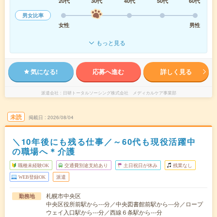
20代
30代
40代
50代
60代
男女比率
女性
男性
もっと見る
気になる!
応募へ進む
詳しく見る
派遣会社
日研トータルソーシング株式会社 メディカルケア事業部
未読
掲載日
2026/08/04
＼10年後にも残る仕事／～60代も現役活躍中
の職場へ＊介護
職種未経験OK
交通費別途支給あり
土日祝日が休み
残業なし
WEB登録OK
派遣
札幌市中央区
勤務地
中央区役所前駅から---分／中央図書館前駅から---分／ロープ
ウェイ入口駅から---分／西線６条駅から---分