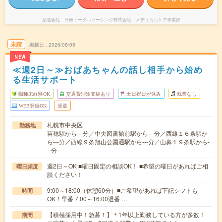
派遣会社
日研トータルソーシング株式会社 メディカルケア事業部
未読
掲載日
2026/08/05
NEW
≪週2日～≫おばあちゃんの話し相手から始め
る生活サポート
職種未経験OK
交通費別途支給あり
土日祝日が休み
残業なし
WEB登録OK
派遣
札幌市中央区
勤務地
苗穂駅から---分／中央図書館前駅から---分／西線１６条駅か
ら---分／西線９条旭山公園通駅から---分／山鼻１９条駅から-
--分
週2日～OK ■曜日固定の相談OK！ ■希望の曜日があればご相
曜日頻度
談ください！
9:00～18:00（休憩60分）■ご希望があれば下記シフトも
時間
OK！早番 7:00～16:00遅番 …
【積極採用中！急募！】＊1年以上勤務している方が多数！
期間