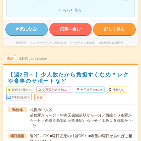
もっと見る
気になる!
応募へ進む
詳しく見る
派遣会社
マンパワーグループ株式会社 ケアサービス事業部 （医療福祉介護関連）
未読
掲載日
2026/08/04
【週2日～】少人数だから負担すくなめ＊レク
や食事のサポートなど
職種未経験OK
交通費別途支給あり
土日祝日が休み
残業なし
WEB登録OK
派遣
札幌市中央区
勤務地
苗穂駅から---分／中央図書館前駅から---分／西線１６条駅か
ら---分／西線９条旭山公園通駅から---分／山鼻１９条駅から-
--分
週2日～OK ■曜日固定の相談OK！ ■希望の曜日があればご相
曜日頻度
談ください！