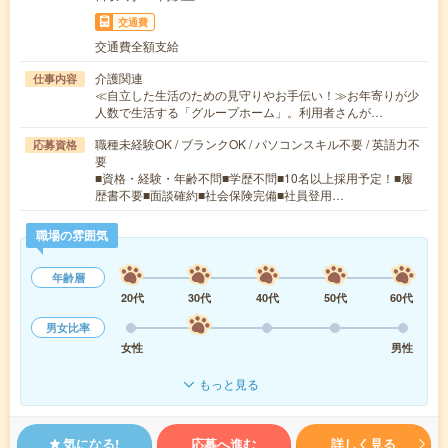
交通費
交通費全額支給
介護関連
仕事内容
≪自立した生活のための見守りやお手伝い！≫お年寄りが少
人数で生活する「グループホーム」。利用者さんが…
職種未経験OK / ブランクOK / パソコンスキル不要 / 英語力不
応募資格
要
■資格・経験・年齢不問■学歴不問■10名以上採用予定！■履
歴書不要■面談確約■社会保険完備■社員登用…
職場の雰囲気
年齢層
20代
30代
40代
50代
60代
男女比率
女性
男性
もっと見る
気になる!
応募へ進む
詳しく見る