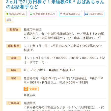
3ヵ月で71万円稼ぐ！未経験OK＊おばあちゃん
のお話相手など
職種未経験OK
交通費別途支給あり
土日祝日が休み
WEB登録OK
派遣
札幌市中央区
勤務地
大通駅から---分／中央区役所前駅から---分／豊水すすきの駅
から---分／中央図書館前駅から---分／山鼻９条駅から---分
シフト制（月～日） ※平日のみなどの相談もOK ※週3なども
曜日頻度
相談OK
【シフト例】07:00～16:0009:00～18:0017:00～09:00※ 上記
時間
は一例です！そ…
即日～2ヶ月以上 ■開始日の相談OK！
期間
無資格の方：時給1350円～1687円 / 介護福祉士：時給1550
時給
円～1937円 / 初任者以上：時給1450円～1812円
交通費
全額支給
介護関連
仕事内容
／利用者の方の日常生活をサポート！＼▽具体的には…・買