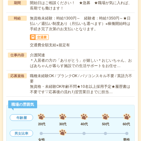
開始日はご相談ください！ ★急募 ★職場が気に入れば、
期間
長期でも働けます！
無資格未経験：時給1300円～ 経験者：時給1350円～★日
時給
払い／週払い制度あり（月払いも選べます）※稼働開始時は
手続き完了次第のお支払いとなります。
交通費
交通費全額支給※規定有
介護関連
仕事内容
＊入居者の方の「ありがとう」が嬉しい＊おじいちゃん、お
ばあちゃんが暮らす施設での生活サポートをお任せ…
職種未経験OK / ブランクOK / パソコンスキル不要 / 英語力不
応募資格
要
無資格・未経験OK年齢不問★10名以上採用予定★履歴書は
不要です▽応募後の流れ1)翌営業日までに担当…
職場の雰囲気
年齢層
20代
30代
40代
50代
60代
男女比率
女性
男性