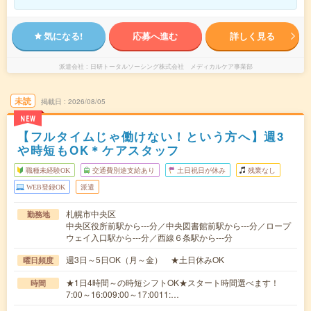
気になる!
応募へ進む
詳しく見る
派遣会社
日研トータルソーシング株式会社 メディカルケア事業部
未読
掲載日
2026/08/05
NEW
【フルタイムじゃ働けない！という方へ】週3
や時短もOK＊ケアスタッフ
職種未経験OK
交通費別途支給あり
土日祝日が休み
残業なし
WEB登録OK
派遣
札幌市中央区
勤務地
中央区役所前駅から---分／中央図書館前駅から---分／ロープ
ウェイ入口駅から---分／西線６条駅から---分
週3日～5日OK（月～金） ★土日休みOK
曜日頻度
★1日4時間～の時短シフトOK★スタート時間選べます！
時間
7:00～16:009:00～17:0011:…