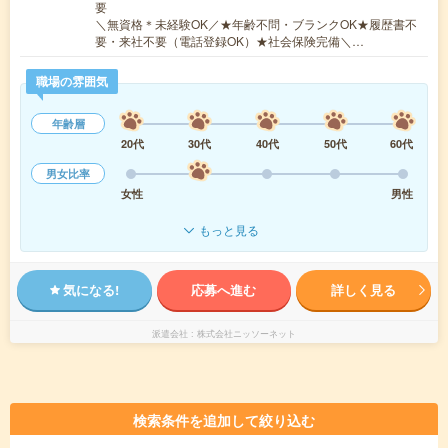
要
＼無資格＊未経験OK／★年齢不問・ブランクOK★履歴書不
要・来社不要（電話登録OK）★社会保険完備＼…
職場の雰囲気
年齢層
20代
30代
40代
50代
60代
男女比率
女性
男性
もっと見る
気になる!
応募へ進む
詳しく見る
派遣会社
株式会社ニッソーネット
検索条件を追加して絞り込む