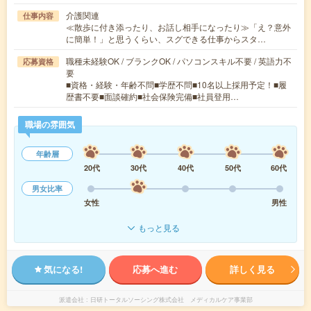
介護関連
仕事内容
≪散歩に付き添ったり、お話し相手になったり≫「え？意外
に簡単！」と思うくらい、スグできる仕事からスタ…
職種未経験OK / ブランクOK / パソコンスキル不要 / 英語力不
応募資格
要
■資格・経験・年齢不問■学歴不問■10名以上採用予定！■履
歴書不要■面談確約■社会保険完備■社員登用…
職場の雰囲気
年齢層
20代
30代
40代
50代
60代
男女比率
女性
男性
もっと見る
気になる!
応募へ進む
詳しく見る
派遣会社
日研トータルソーシング株式会社 メディカルケア事業部