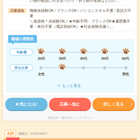
い物や散歩に付き添ったり・折り紙や体操などのレ…
職種未経験OK / ブランクOK / パソコンスキル不要 / 英語力不
応募資格
要
＼無資格＊未経験OK／★年齢不問・ブランクOK★履歴書不
要・来社不要（電話登録OK）★社会保険完備＼…
職場の雰囲気
年齢層
20代
30代
40代
50代
60代
男女比率
女性
男性
もっと見る
気になる!
応募へ進む
詳しく見る
派遣会社
株式会社ニッソーネット
未読
掲載日
2026/08/07