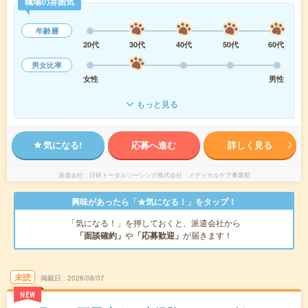
職場の雰囲気
年齢層
20代
30代
40代
50代
60代
男女比率
女性
男性
もっと見る
気になる!
応募へ進む
詳しく見る
派遣会社
日研トータルソーシング株式会社 メディカルケア事業部
興味があったら「★気になる！」をタップ！
「気になる！」を押しておくと、派遣会社から
「面談確約」
や
「応募歓迎」
が届きます！
未読
掲載日
2026/08/07
NEW