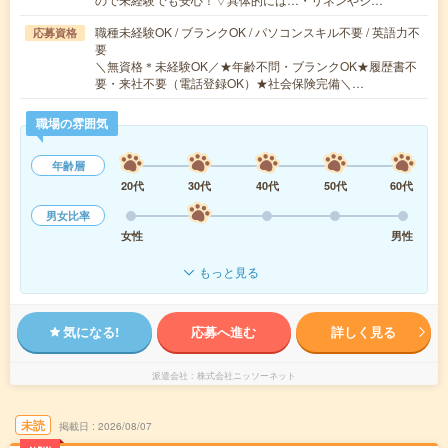
職種未経験OK / ブランクOK / パソコンスキル不要 / 英語力不
応募資格
要
＼無資格＊未経験OK／★年齢不問・ブランクOK★履歴書不
要・来社不要（電話登録OK）★社会保険完備＼…
職場の雰囲気
年齢層
20代
30代
40代
50代
60代
男女比率
女性
男性
もっと見る
気になる!
応募へ進む
詳しく見る
派遣会社
株式会社ニッソーネット
未読
掲載日
2026/08/07