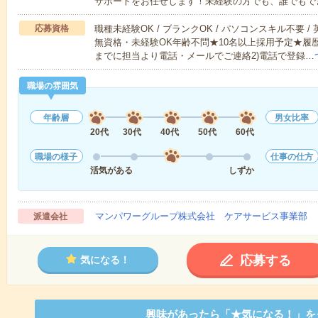
サポートをお任せします！未経験の方でも、誰でもで
応募資格
職種未経験OK / ブランクOK / パソコンスキル不要 /
無資格・未経験OK年齢不問★10名以上採用予定★履
までに担当より電話・メールでご連絡2)電話で登録…
職場の雰囲気
年齢層
男女比率
20代
30代
40代
50代
60代
職場の様子
仕事の仕方
活気がある
しずか
マンパワーグループ株式会社 ケアサービス事業部 
派遣会社
応募する
気になる！
興味があったら「★気になる！」を