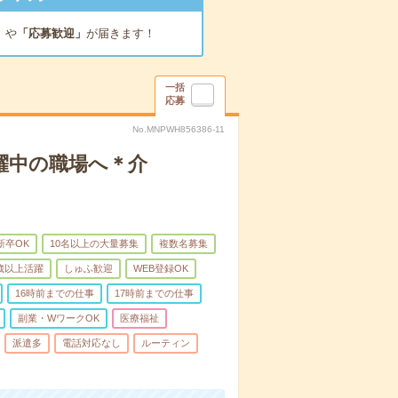
」
や
「応募歓迎」
が届きます！
一括
応募
No.MNPWH856386-11
躍中の職場へ＊介
新卒OK
10名以上の大量募集
複数名募集
0歳以上活躍
しゅふ歓迎
WEB登録OK
16時前までの仕事
17時前までの仕事
副業・WワークOK
医療福祉
派遣多
電話対応なし
ルーティン