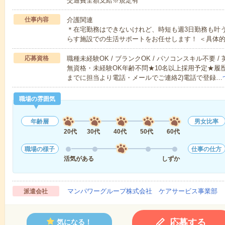
交通費全額支給※規定有
仕事内容
介護関連
＊在宅勤務はできないけれど、時短も週3日勤務も叶
らす施設での生活サポートをお任せします！ ＜具体
応募資格
職種未経験OK / ブランクOK / パソコンスキル不要 /
無資格・未経験OK年齢不問★10名以上採用予定★履
までに担当より電話・メールでご連絡2)電話で登録…
職場の雰囲気
年齢層
男女比率
20代
30代
40代
50代
60代
職場の様子
仕事の仕方
活気がある
しずか
マンパワーグループ株式会社 ケアサービス事業部 
派遣会社
応募する
気になる！