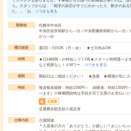
てストレスもありません。▼事務から介護への転職者が多いのは、誰
ら。スタッフからは、「相手の反応がすぐにわかったり、動きのある
た。」「お…
つづきを見る
勤務地
札幌市中央区
中央区役所前駅から---分／中央図書館前駅から---分
から---分
曜日頻度
週3日～5日OK（月～金） ★土日休みOK
時間
★1日4時間～の時短シフトOK★スタート時間選べます！7:00～1
など残業なし！※Wワー…
つづきを見る
期間
開始日はご相談ください！ ★急募 ★職場が気に入
時給
無資格未経験：時給1300円～ 経験者：時給1350
べます）※稼働開始時は手続き完了次第のお支払いと
交通費
交通費全額支給※規定有
仕事内容
介護関連
＊入居者の方の「ありがとう」が嬉しい＊おじいちゃ