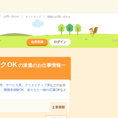
プ・お問い合わせ
サイトマップ
掲載のお問い合わせ
会員登録
ログイン
クOK
の派遣のお仕事情報一
売・サービス系
、
クリエイティブ系
などのお仕
り
、
職種未経験OK
、
友だちと一緒の応募OK
など
新着順