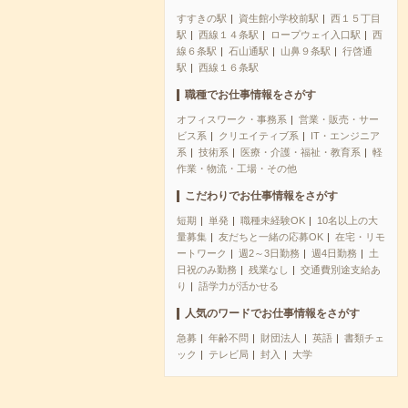
すすきの駅
資生館小学校前駅
西１５丁目
駅
西線１４条駅
ロープウェイ入口駅
西
線６条駅
石山通駅
山鼻９条駅
行啓通
駅
西線１６条駅
職種でお仕事情報をさがす
オフィスワーク・事務系
営業・販売・サー
ビス系
クリエイティブ系
IT・エンジニア
系
技術系
医療・介護・福祉・教育系
軽
作業・物流・工場・その他
こだわりでお仕事情報をさがす
短期
単発
職種未経験OK
10名以上の大
量募集
友だちと一緒の応募OK
在宅・リモ
ートワーク
週2～3日勤務
週4日勤務
土
日祝のみ勤務
残業なし
交通費別途支給あ
り
語学力が活かせる
人気のワードでお仕事情報をさがす
急募
年齢不問
財団法人
英語
書類チェ
ック
テレビ局
封入
大学