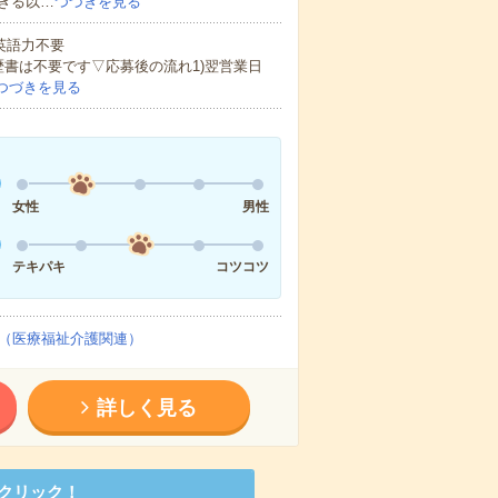
きる以…
つづきを見る
 英語力不要
歴書は不要です▽応募後の流れ1)翌営業日
つづきを見る
女性
男性
テキパキ
コツコツ
（医療福祉介護関連）
詳しく見る
クリック！