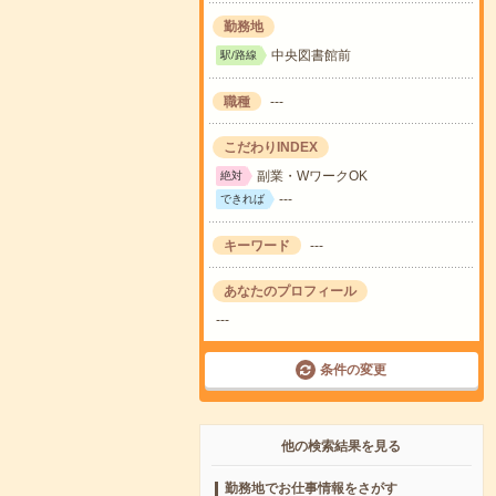
勤務地
中央図書館前
駅/路線
職種
---
こだわりINDEX
副業・WワークOK
絶対
---
できれば
キーワード
---
あなたのプロフィール
---
条件の変更
他の検索結果を見る
勤務地でお仕事情報をさがす