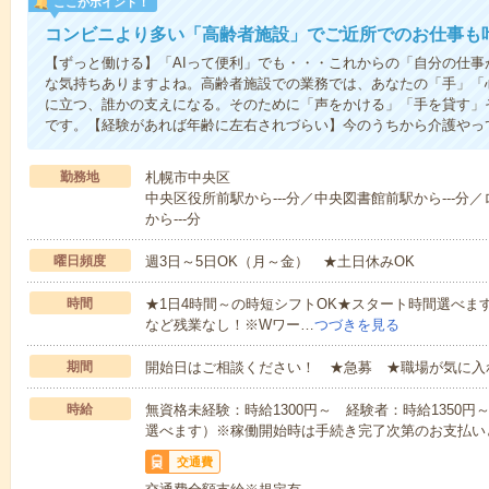
ここがポイント！
コンビニより多い「高齢者施設」でご近所でのお仕事も
【ずっと働ける】「AIって便利」でも・・・これからの「自分の仕
な気持ちありますよね。高齢者施設での業務では、あなたの「手」「
に立つ、誰かの支えになる。そのために「声をかける」「手を貸す」
です。【経験があれば年齢に左右されづらい】今のうちから介護やっ
勤務地
札幌市中央区
中央区役所前駅から---分／中央図書館前駅から---分
から---分
曜日頻度
週3日～5日OK（月～金） ★土日休みOK
時間
★1日4時間～の時短シフトOK★スタート時間選べます！7:00～1
など残業なし！※Wワー…
つづきを見る
期間
開始日はご相談ください！ ★急募 ★職場が気に入
時給
無資格未経験：時給1300円～ 経験者：時給1350
選べます）※稼働開始時は手続き完了次第のお支払い
交通費