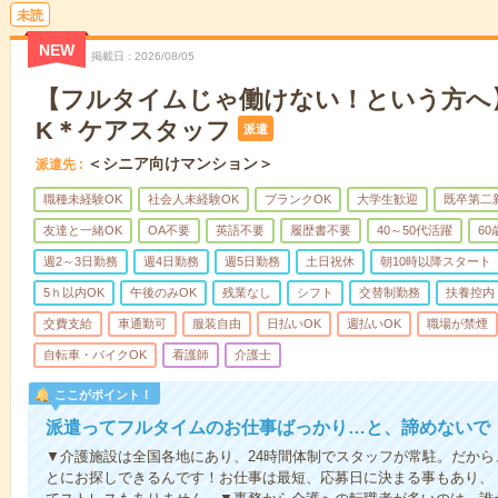
未読
NEW
掲載日
2026/08/05
【フルタイムじゃ働けない！という方へ
K＊ケアスタッフ
派遣
＜シニア向けマンション＞
派遣先
職種未経験OK
社会人未経験OK
ブランクOK
大学生歓迎
既卒第二
友達と一緒OK
OA不要
英語不要
履歴書不要
40～50代活躍
6
週2～3日勤務
週4日勤務
週5日勤務
土日祝休
朝10時以降スタート
5ｈ以内OK
午後のみOK
残業なし
シフト
交替制勤務
扶養控内
交費支給
車通勤可
服装自由
日払いOK
週払いOK
職場が禁煙
自転車・バイクOK
看護師
介護士
ここがポイント！
派遣ってフルタイムのお仕事ばっかり…と、諦めないで
▼介護施設は全国各地にあり、24時間体制でスタッフが常駐。だか
とにお探しできるんです！お仕事は最短、応募日に決まる事もあり、