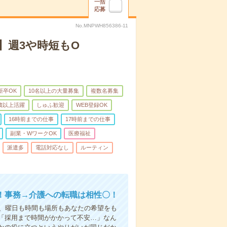
一括
応募
No.MNPWH856386-11
】週3や時短もO
新卒OK
10名以上の大量募集
複数名募集
0歳以上活躍
しゅふ歓迎
WEB登録OK
16時前までの仕事
17時前までの仕事
副業・WワークOK
医療福祉
派遣多
電話対応なし
ルーティン
！事務→介護への転職は相性〇！
ら、曜日も時間も場所もあなたの希望をも
「採用まで時間がかかって不安…」なん