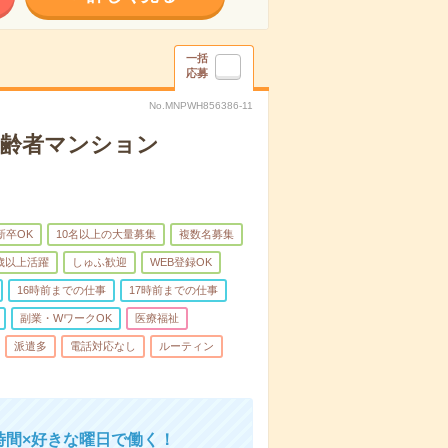
一括
応募
No.MNPWH856386-11
高齢者マンション
新卒OK
10名以上の大量募集
複数名募集
0歳以上活躍
しゅふ歓迎
WEB登録OK
16時前までの仕事
17時前までの仕事
副業・WワークOK
医療福祉
派遣多
電話対応なし
ルーティン
時間×好きな曜日で働く！