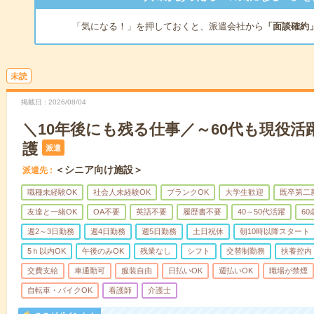
「気になる！」を押しておくと、派遣会社から
「面談確約
未読
掲載日
2026/08/04
＼10年後にも残る仕事／～60代も現役活
護
派遣
＜シニア向け施設＞
派遣先
職種未経験OK
社会人未経験OK
ブランクOK
大学生歓迎
既卒第二
友達と一緒OK
OA不要
英語不要
履歴書不要
40～50代活躍
6
週2～3日勤務
週4日勤務
週5日勤務
土日祝休
朝10時以降スタート
5ｈ以内OK
午後のみOK
残業なし
シフト
交替制勤務
扶養控内
交費支給
車通勤可
服装自由
日払いOK
週払いOK
職場が禁煙
自転車・バイクOK
看護師
介護士