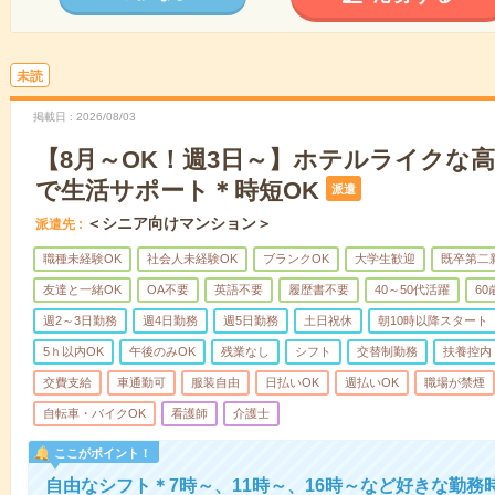
未読
掲載日
2026/08/03
【8月～OK！週3日～】ホテルライクな
で生活サポート＊時短OK
派遣
＜シニア向けマンション＞
派遣先
職種未経験OK
社会人未経験OK
ブランクOK
大学生歓迎
既卒第二
友達と一緒OK
OA不要
英語不要
履歴書不要
40～50代活躍
6
週2～3日勤務
週4日勤務
週5日勤務
土日祝休
朝10時以降スタート
5ｈ以内OK
午後のみOK
残業なし
シフト
交替制勤務
扶養控内
交費支給
車通勤可
服装自由
日払いOK
週払いOK
職場が禁煙
自転車・バイクOK
看護師
介護士
ここがポイント！
自由なシフト＊7時～、11時～、16時～など好きな勤務