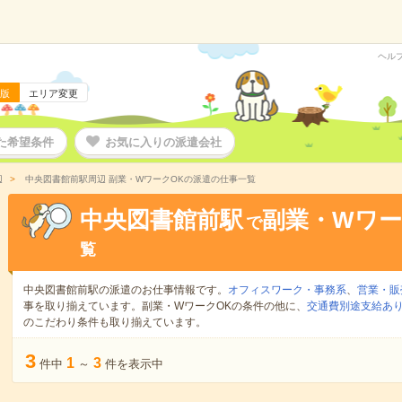
ヘル
版
エリア変更
た希望条件
お気に入りの派遣会社
辺
中央図書館前駅周辺 副業・WワークOKの派遣の仕事一覧
中央図書館前駅
副業・Wワー
で
覧
中央図書館前駅の派遣のお仕事情報です。
オフィスワーク・事務系
、
営業・販
事を取り揃えています。副業・WワークOKの条件の他に、
交通費別途支給あ
のこだわり条件も取り揃えています。
3
1
3
件中
～
件を表示中