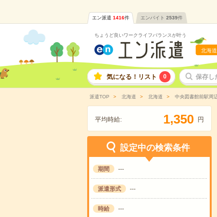
エン派遣
1416
件
エンバイト
2539
件
ちょうど良いワークライフバランスが叶う
北海道
気になる！リスト
0
保存し
派遣TOP
北海道
北海道
中央図書館前駅周
,
1
3
5
0
平均時給:
円
設定中の検索条件
期間
---
派遣形式
---
時給
---