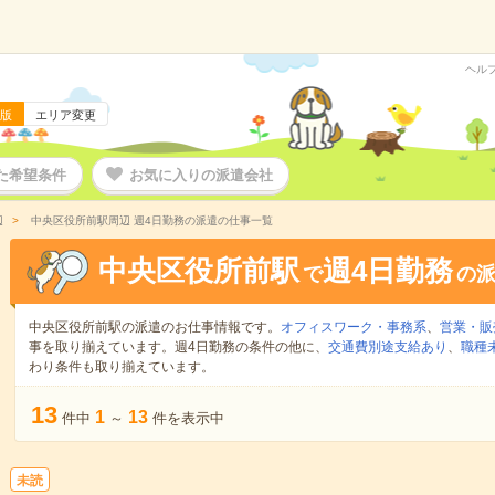
ヘル
版
エリア変更
た希望条件
お気に入りの派遣会社
辺
中央区役所前駅周辺 週4日勤務の派遣の仕事一覧
中央区役所前駅
週4日勤務
で
の
中央区役所前駅の派遣のお仕事情報です。
オフィスワーク・事務系
、
営業・販
事を取り揃えています。週4日勤務の条件の他に、
交通費別途支給あり
、
職種
わり条件も取り揃えています。
13
1
13
件中
～
件を表示中
未読