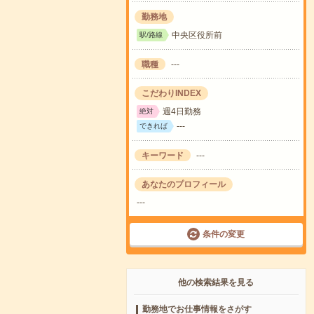
勤務地
中央区役所前
駅/路線
職種
---
こだわりINDEX
週4日勤務
絶対
---
できれば
キーワード
---
あなたのプロフィール
---
条件の変更
他の検索結果を見る
勤務地でお仕事情報をさがす