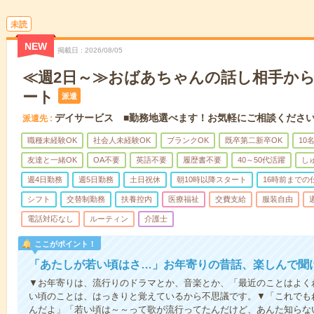
未読
NEW
掲載日
2026/08/05
≪週2日～≫おばあちゃんの話し相手か
ート
派遣
デイサービス ■勤務地選べます！お気軽にご相談くださ
派遣先
職種未経験OK
社会人未経験OK
ブランクOK
既卒第二新卒OK
10
友達と一緒OK
OA不要
英語不要
履歴書不要
40～50代活躍
し
週4日勤務
週5日勤務
土日祝休
朝10時以降スタート
16時前までの
シフト
交替制勤務
扶養控内
医療福祉
交費支給
服装自由
電話対応なし
ルーティン
介護士
ここがポイント！
「あたしが若い頃はさ…」お年寄りの昔話、楽しんで聞
▼お年寄りは、流行りのドラマとか、音楽とか、「最近のことはよく
い頃のことは、はっきりと覚えているから不思議です。▼「これでも
んだよ」「若い頃は～～って歌が流行ってたんだけど、あんた知らな