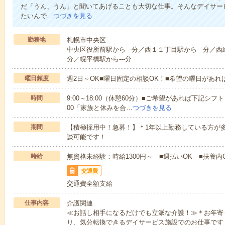
だ「うん、うん」と聞いてあげることも大切な仕事。そんなデイサー
たいんで…
つづきを見る
勤務地
札幌市中央区
中央区役所前駅から---分／西１１丁目駅から---分／西
分／幌平橋駅から---分
曜日頻度
週2日～OK■曜日固定の相談OK！■希望の曜日があ
時間
9:00～18:00（休憩60分）■ご希望があれば下記シフトもOK
00「家族と休みを合…
つづきを見る
期間
【積極採用中！急募！】＊1年以上勤務している方が多
談可能です！
時給
無資格未経験：時給1300円～ ■週払いOK ■扶養内O
交通費
交通費全額支給
仕事内容
介護関連
≪お話し相手になるだけでも立派な介護！≫＊お年寄
り、気分転換できるデイサービス施設でのお仕事です