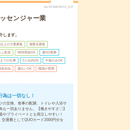
No.NTSMCSP15_KJT
メッセンジャー業
介します。
名以上の大量募集
複数名募集
ゅふ歓迎
WEB登録OK
週4日勤務
前までの仕事
5ｈ以内OK
午後のみOK
服装自由
週払いOK
職場が禁煙
行為は一切なし！
ツの交換、食事の配膳、トイレや入浴サ
為も一切ありません。【働きやすさ〇】
家庭やプライベートとも両立しやすい！
交通費としてQUOカード2000円分を