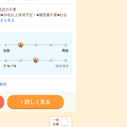
 英語力不要
!■10名以上採用予定！■履歴書不要■社会
きを見る
女性
男性
テキパキ
コツコツ
業部
詳しく見る
一括
応募