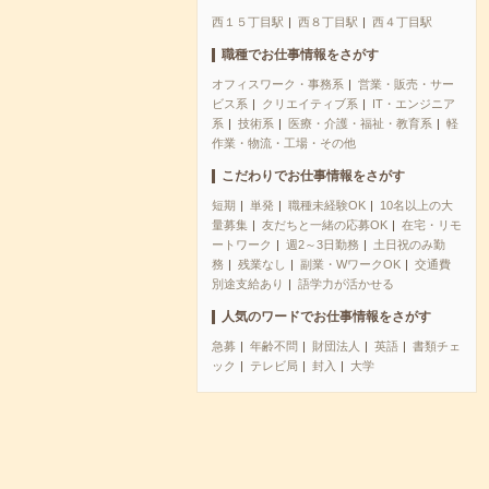
西１５丁目駅
西８丁目駅
西４丁目駅
職種でお仕事情報をさがす
オフィスワーク・事務系
営業・販売・サー
ビス系
クリエイティブ系
IT・エンジニア
系
技術系
医療・介護・福祉・教育系
軽
作業・物流・工場・その他
こだわりでお仕事情報をさがす
短期
単発
職種未経験OK
10名以上の大
量募集
友だちと一緒の応募OK
在宅・リモ
ートワーク
週2～3日勤務
土日祝のみ勤
務
残業なし
副業・WワークOK
交通費
別途支給あり
語学力が活かせる
人気のワードでお仕事情報をさがす
急募
年齢不問
財団法人
英語
書類チェ
ック
テレビ局
封入
大学