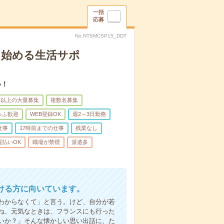
一括
応募
No.NTSMCSP15_DDT
ら始める生活サポ
い！
名以上の大量募集
複数名募集
ゅふ歓迎
WEB登録OK
週2～3日勤務
仕事
17時前までの仕事
残業なし
週払いOK
職場が禁煙
派遣多
ける方に向いています。
わからなくて」と言う。けど、自分が若
ね、元気なときは、フランスにも行った
いか？」そんな懐かしい思い出話に、た