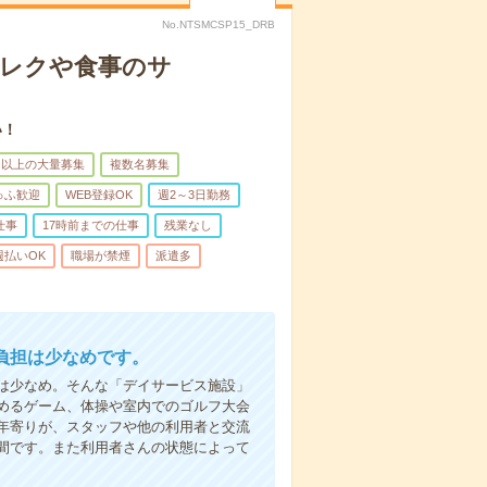
No.NTSMCSP15_DRB
＊レクや食事のサ
い！
名以上の大量募集
複数名募集
ゅふ歓迎
WEB登録OK
週2～3日勤務
仕事
17時前までの仕事
残業なし
週払いOK
職場が禁煙
派遣多
負担は少なめです。
は少なめ。そんな「デイサービス施設」
めるゲーム、体操や室内でのゴルフ大会
年寄りが、スタッフや他の利用者と交流
間です。また利用者さんの状態によって