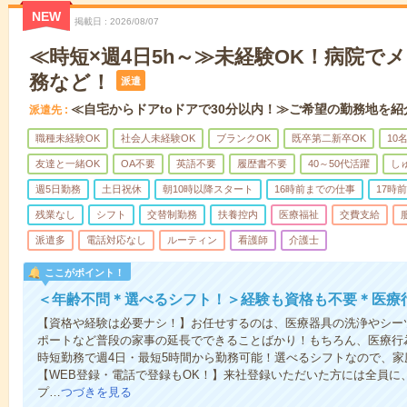
NEW
掲載日
2026/08/07
≪時短×週4日5h～≫未経験OK！病院で
務など！
派遣
≪自宅からドアtoドアで30分以内！≫ご希望の勤務地を紹
派遣先
職種未経験OK
社会人未経験OK
ブランクOK
既卒第二新卒OK
10
友達と一緒OK
OA不要
英語不要
履歴書不要
40～50代活躍
し
週5日勤務
土日祝休
朝10時以降スタート
16時前までの仕事
17時
残業なし
シフト
交替制勤務
扶養控内
医療福祉
交費支給
派遣多
電話対応なし
ルーティン
看護師
介護士
ここがポイント！
＜年齢不問＊選べるシフト！＞経験も資格も不要＊医療
【資格や経験は必要ナシ！】お任せするのは、医療器具の洗浄やシー
ポートなど普段の家事の延長でできることばかり！もちろん、医療行
時短勤務で週4日・最短5時間から勤務可能！選べるシフトなので、
【WEB登録・電話で登録もOK！】来社登録いただいた方には全員に、
プ…
つづきを見る