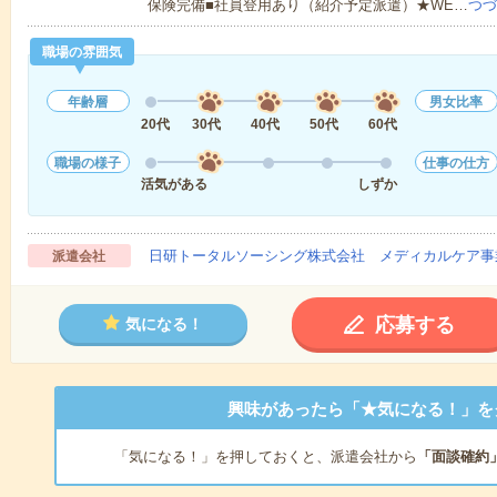
保険完備■社員登用あり（紹介予定派遣）★WE…
つづ
職場の雰囲気
年齢層
男女比率
20代
30代
40代
50代
60代
職場の様子
仕事の仕方
活気がある
しずか
日研トータルソーシング株式会社 メディカルケア事
派遣会社
応募する
気になる！
興味があったら「★気になる！」を
「気になる！」を押しておくと、派遣会社から
「面談確約