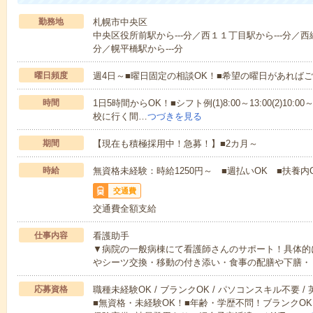
勤務地
札幌市中央区
中央区役所前駅から---分／西１１丁目駅から---分／西
分／幌平橋駅から---分
曜日頻度
週4日～■曜日固定の相談OK！■希望の曜日があれば
時間
1日5時間からOK！■シフト例(1)8:00～13:00(2)10:00～
校に行く間…
つづきを見る
期間
【現在も積極採用中！急募！】■2カ月～
時給
無資格未経験：時給1250円～ ■週払いOK ■扶養内
交通費
交通費全額支給
仕事内容
看護助手
▼病院の一般病棟にて看護師さんのサポート！具体的
やシーツ交換・移動の付き添い・食事の配膳や下膳・
応募資格
職種未経験OK / ブランクOK / パソコンスキル不要 /
■無資格・未経験OK！■年齢・学歴不問！ブランクOK