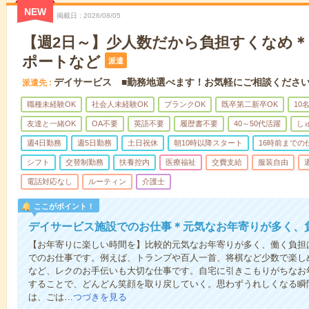
NEW
掲載日
2026/08/05
【週2日～】少人数だから負担すくなめ
ポートなど
派遣
デイサービス ■勤務地選べます！お気軽にご相談くださ
派遣先
職種未経験OK
社会人未経験OK
ブランクOK
既卒第二新卒OK
10
友達と一緒OK
OA不要
英語不要
履歴書不要
40～50代活躍
し
週4日勤務
週5日勤務
土日祝休
朝10時以降スタート
16時前までの
シフト
交替制勤務
扶養控内
医療福祉
交費支給
服装自由
電話対応なし
ルーティン
介護士
ここがポイント！
デイサービス施設でのお仕事＊元気なお年寄りが多く、
【お年寄りに楽しい時間を】比較的元気なお年寄りが多く、働く負担
でのお仕事です。例えば、トランプや百人一首、将棋など少数で楽し
など、レクのお手伝いも大切な仕事です。自宅に引きこもりがちなお
することで、どんどん笑顔を取り戻していく。思わずうれしくなる瞬
は、ごは…
つづきを見る