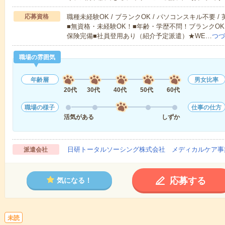
応募資格
職種未経験OK / ブランクOK / パソコンスキル不要 /
■無資格・未経験OK！■年齢・学歴不問！ブランクOK
保険完備■社員登用あり（紹介予定派遣）★WE…
つづ
職場の雰囲気
年齢層
男女比率
20代
30代
40代
50代
60代
職場の様子
仕事の仕方
活気がある
しずか
日研トータルソーシング株式会社 メディカルケア事
派遣会社
応募する
気になる！
未読