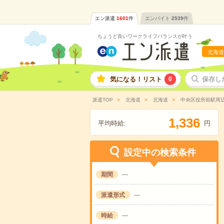
エン派遣
1601
件
エンバイト
2539
件
ちょうど良いワークライフバランスが叶う
北海道
気になる！リスト
0
保存し
派遣TOP
北海道
北海道
中央区役所前駅周
,
1
3
3
6
平均時給:
円
設定中の検索条件
期間
---
派遣形式
---
時給
---