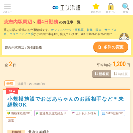
メニュー
気になる!
ログイン
検索
茶志内駅周辺
×
週4日勤務
のお仕事一覧
茶志内駅の派遣のお仕事情報です。
オフィスワーク・事務系
、
営業・販売・サービス
系
、
クリエイティブ系
などのお仕事を取り揃えています。週4日勤務の条件の他に、
交
通費別途支給あり
、
職種未経験OK
、
友だちと一緒の応募OK
などのこだわり条件も取
り揃えています。
条件の変更
茶志内駅周辺 / 週4日勤務
2
1,200
全
件
平均時給:
円
時給順
新着順
未読
掲載日
2026/08/10
NEW
小規模施設でおばあちゃんのお話相手など＊未
経験OK
職種未経験OK
交通費別途支給あり
土日祝日が休み
WEB登録OK
派遣
北海道美唄市
勤務地