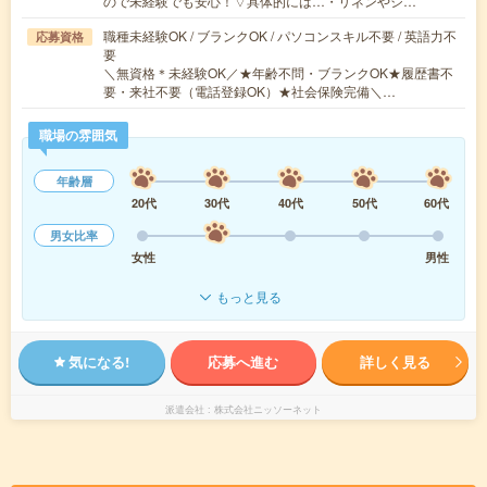
ので未経験でも安心！▽具体的には…・リネンやシ…
職種未経験OK / ブランクOK / パソコンスキル不要 / 英語力不
応募資格
要
＼無資格＊未経験OK／★年齢不問・ブランクOK★履歴書不
要・来社不要（電話登録OK）★社会保険完備＼…
職場の雰囲気
年齢層
20代
30代
40代
50代
60代
男女比率
女性
男性
もっと見る
気になる!
応募へ進む
詳しく見る
派遣会社
株式会社ニッソーネット