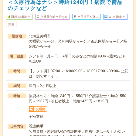
＜医療行為はナシ＞時給1240円！病院で備品
のチェックなど
職種未経験OK
交通費別途支給あり
土日祝日が休み
WEB登録OK
派遣
北海道美唄市
勤務地
美唄駅から---分／光珠内駅から---分／茶志内駅から---分／峰
延駅から---分
シフト制（月～日） ※平日のみなどの相談もOK ※週3なども
曜日頻度
相談OK
【シフト例】07:00～16:0009:00～18:0017:00～09:00※ 上記
時間
は一例です！そ…
即日～2ヶ月以上
期間
無資格の方：時給1240円～1550円 / 介護福祉士：時給1550
時給
円～1937円 / 初任者以上：時給1450円～1812円
交通費
全額支給
看護助手
仕事内容
＼無資格・未経験OKの看護助手／医療行為は一切行わない