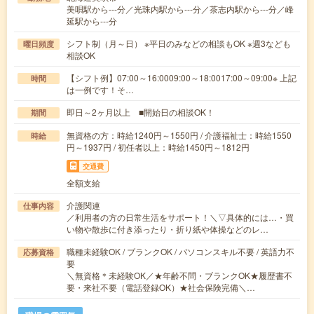
美唄駅から---分／光珠内駅から---分／茶志内駅から---分／峰
延駅から---分
シフト制（月～日） ※平日のみなどの相談もOK ※週3なども
曜日頻度
相談OK
【シフト例】07:00～16:0009:00～18:0017:00～09:00※ 上記
時間
は一例です！そ…
即日～2ヶ月以上 ■開始日の相談OK！
期間
無資格の方：時給1240円～1550円 / 介護福祉士：時給1550
時給
円～1937円 / 初任者以上：時給1450円～1812円
交通費
全額支給
介護関連
仕事内容
／利用者の方の日常生活をサポート！＼▽具体的には…・買
い物や散歩に付き添ったり・折り紙や体操などのレ…
職種未経験OK / ブランクOK / パソコンスキル不要 / 英語力不
応募資格
要
＼無資格＊未経験OK／★年齢不問・ブランクOK★履歴書不
要・来社不要（電話登録OK）★社会保険完備＼…