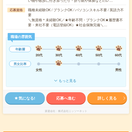
い物や散歩に付き添ったり・折り紙や体操などのレ…
職種未経験OK / ブランクOK / パソコンスキル不要 / 英語力不
応募資格
要
＼無資格＊未経験OK／★年齢不問・ブランクOK★履歴書不
要・来社不要（電話登録OK）★社会保険完備＼…
職場の雰囲気
年齢層
20代
30代
40代
50代
60代
男女比率
女性
男性
もっと見る
気になる!
応募へ進む
詳しく見る
派遣会社
株式会社ニッソーネット