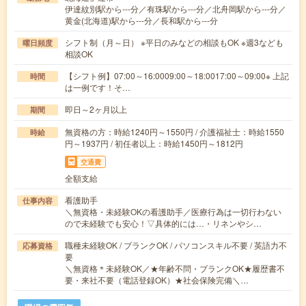
伊達紋別駅から---分／有珠駅から---分／北舟岡駅から---分／
黄金(北海道)駅から---分／長和駅から---分
シフト制（月～日） ※平日のみなどの相談もOK ※週3なども
曜日頻度
相談OK
【シフト例】07:00～16:0009:00～18:0017:00～09:00※ 上記
時間
は一例です！そ…
即日～2ヶ月以上
期間
無資格の方：時給1240円～1550円 / 介護福祉士：時給1550
時給
円～1937円 / 初任者以上：時給1450円～1812円
交通費
全額支給
看護助手
仕事内容
＼無資格・未経験OKの看護助手／医療行為は一切行わない
ので未経験でも安心！▽具体的には…・リネンやシ…
職種未経験OK / ブランクOK / パソコンスキル不要 / 英語力不
応募資格
要
＼無資格＊未経験OK／★年齢不問・ブランクOK★履歴書不
要・来社不要（電話登録OK）★社会保険完備＼…