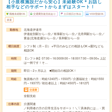
【小規模施設だから安心】未経験OK＊お話し
相手などのサポートからまずはスタート！
職種未経験OK
交通費別途支給あり
土日祝日が休み
WEB登録OK
派遣
北海道伊達市
勤務地
伊達紋別駅から---分／有珠駅から---分／北舟岡駅から---分／
黄金(北海道)駅から---分／長和駅から---分
シフト制（月～日） ※平日のみなどの相談もOK ※週3なども
曜日頻度
相談OK
【シフト例】07:00～16:0009:00～18:0017:00～09:00※ 上記
時間
は一例です！そ…
即日～2ヶ月以上 ■開始日の相談OK！
期間
無資格の方：時給1240円～1550円 / 介護福祉士：時給1550
時給
円～1937円 / 初任者以上：時給1450円～1812円
交通費
全額支給
介護関連
仕事内容
／利用者の方の日常生活をサポート！＼▽具体的には…・買