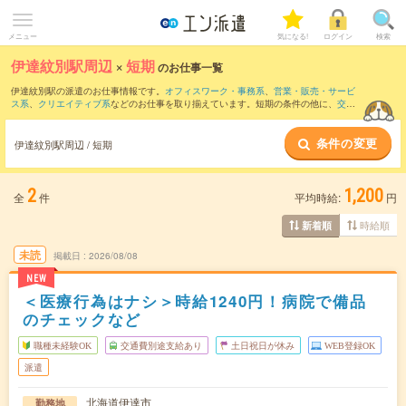
メニュー
気になる!
ログイン
検索
伊達紋別駅周辺
×
短期
のお仕事一覧
伊達紋別駅の派遣のお仕事情報です。
オフィスワーク・事務系
、
営業・販売・サービ
ス系
、
クリエイティブ系
などのお仕事を取り揃えています。短期の条件の他に、
交通
費別途支給あり
、
職種未経験OK
、
友だちと一緒の応募OK
などでもお探し頂けます。
条件の変更
伊達紋別駅周辺 / 短期
2
1,200
全
件
平均時給:
円
時給順
新着順
未読
掲載日
2026/08/08
NEW
＜医療行為はナシ＞時給1240円！病院で備品
のチェックなど
職種未経験OK
交通費別途支給あり
土日祝日が休み
WEB登録OK
派遣
北海道伊達市
勤務地