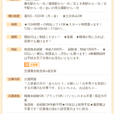
麻生駅から---分／篠路駅から---分／北１８条駅から---分／太
平駅から---分／あいの里公園駅から---分
週3日～5日OK（月～金） ★土日休みOK
曜日頻度
★1日4時間～の時短シフトOK★スタート時間選べます！
時間
7:00～16:009:00～17:0011:…
開始日はご相談ください！ ★急募 ★職場が気に入れば、
期間
長期でも働けます！
無資格未経験：時給1300円～ 経験者：時給1350円～ ★
時給
日払い／週払い制度あり（月払いも選べます）※稼働開始時
は手続き完了次第のお支払いとなります。
交通費
交通費全額支給※規定有
介護関連
仕事内容
＊入居者の方の「ありがとう」が嬉しい＊お年寄りを笑顔に
する介護のお仕事です。おじいちゃん、おばあちゃ…
職種未経験OK / ブランクOK / パソコンスキル不要 / 英語力不
応募資格
要
無資格・未経験OK年齢不問★10名以上採用予定★履歴書は
不要です▽応募後の流れ1)翌営業日までに担当…