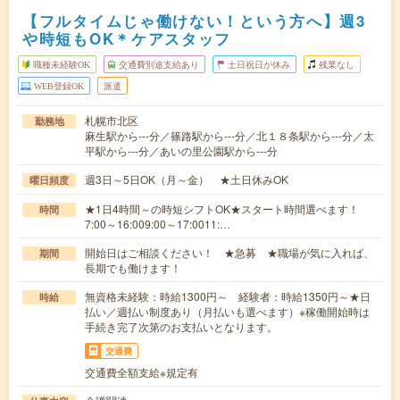
【フルタイムじゃ働けない！という方へ】週3
や時短もOK＊ケアスタッフ
職種未経験OK
交通費別途支給あり
土日祝日が休み
残業なし
WEB登録OK
派遣
札幌市北区
勤務地
麻生駅から---分／篠路駅から---分／北１８条駅から---分／太
平駅から---分／あいの里公園駅から---分
週3日～5日OK（月～金） ★土日休みOK
曜日頻度
★1日4時間～の時短シフトOK★スタート時間選べます！
時間
7:00～16:009:00～17:0011:…
開始日はご相談ください！ ★急募 ★職場が気に入れば、
期間
長期でも働けます！
無資格未経験：時給1300円～ 経験者：時給1350円～★日
時給
払い／週払い制度あり（月払いも選べます）※稼働開始時は
手続き完了次第のお支払いとなります。
交通費
交通費全額支給※規定有