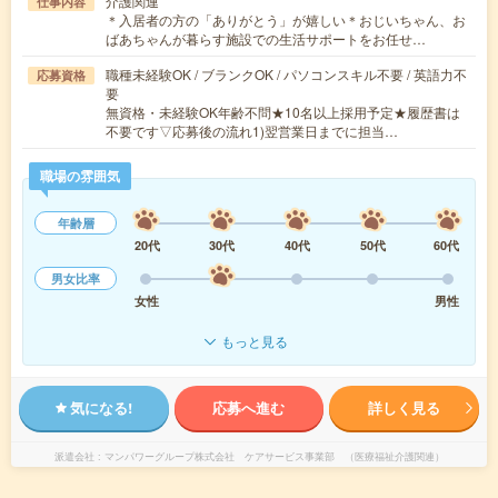
介護関連
仕事内容
＊入居者の方の「ありがとう」が嬉しい＊おじいちゃん、お
ばあちゃんが暮らす施設での生活サポートをお任せ…
職種未経験OK / ブランクOK / パソコンスキル不要 / 英語力不
応募資格
要
無資格・未経験OK年齢不問★10名以上採用予定★履歴書は
不要です▽応募後の流れ1)翌営業日までに担当…
職場の雰囲気
年齢層
20代
30代
40代
50代
60代
男女比率
女性
男性
もっと見る
気になる!
応募へ進む
詳しく見る
派遣会社
マンパワーグループ株式会社 ケアサービス事業部 （医療福祉介護関連）