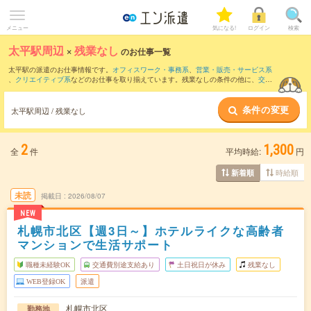
メニュー
気になる!
ログイン
検索
太平駅周辺
×
残業なし
のお仕事一覧
太平駅の派遣のお仕事情報です。
オフィスワーク・事務系
、
営業・販売・サービス系
、
クリエイティブ系
などのお仕事を取り揃えています。残業なしの条件の他に、
交通
費別途支給あり
、
職種未経験OK
、
友だちと一緒の応募OK
などのこだわり条件も取り
揃えています。
条件の変更
太平駅周辺 / 残業なし
2
1,300
全
件
平均時給:
円
時給順
新着順
未読
掲載日
2026/08/07
NEW
札幌市北区【週3日～】ホテルライクな高齢者
マンションで生活サポート
職種未経験OK
交通費別途支給あり
土日祝日が休み
残業なし
WEB登録OK
派遣
札幌市北区
勤務地