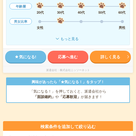
年齢層
20代
30代
40代
50代
60代
男女比率
女性
男性
もっと見る
気になる!
応募へ進む
詳しく見る
派遣会社
株式会社ニッソーネット
興味があったら「★気になる！」をタップ！
「気になる！」を押しておくと、派遣会社から
「面談確約」
や
「応募歓迎」
が届きます！
検索条件を追加して絞り込む