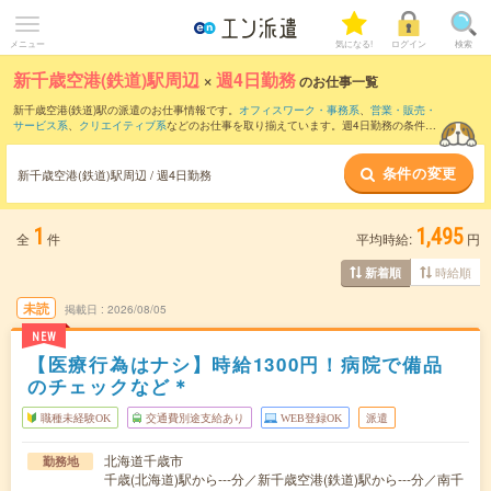
メニュー
気になる!
ログイン
検索
新千歳空港(鉄道)駅周辺
×
週4日勤務
のお仕事一覧
新千歳空港(鉄道)駅の派遣のお仕事情報です。
オフィスワーク・事務系
、
営業・販売・
サービス系
、
クリエイティブ系
などのお仕事を取り揃えています。週4日勤務の条件の
他に、
交通費別途支給あり
、
職種未経験OK
、
友だちと一緒の応募OK
などのこだわり
条件も取り揃えています。
条件の変更
新千歳空港(鉄道)駅周辺 / 週4日勤務
1
1,495
全
件
平均時給:
円
時給順
新着順
未読
掲載日
2026/08/05
NEW
【医療行為はナシ】時給1300円！病院で備品
のチェックなど＊
職種未経験OK
交通費別途支給あり
WEB登録OK
派遣
北海道千歳市
勤務地
千歳(北海道)駅から---分／新千歳空港(鉄道)駅から---分／南千