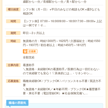
歳駅から---分／長都駅から---分／美々駅から---分
シフト制（月～日） ※平日のみなどの相談もOK ※週3なども
曜日頻度
相談OK
【シフト例】07:00～16:0009:00～18:0017:00～09:00※ 上記
時間
は一例です！そ…
即日～2ヶ月以上
期間
無資格の方：時給1300円～1625円 / 介護福祉士：時給1550
時給
円～1937円 / 初任者以上：時給1450円～1812円
交通費
全額支給
看護助手
仕事内容
＼無資格・未経験OKの看護助手／医療行為は一切行わない
ので未経験でも安心！▽具体的には…・リネンやシ…
職種未経験OK / ブランクOK / パソコンスキル不要 / 英語力不
応募資格
要
＼無資格＊未経験OK／★年齢不問・ブランクOK★履歴書不
要・来社不要（電話登録OK）★社会保険完備＼…
職場の雰囲気