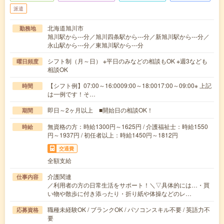
派遣
北海道旭川市
勤務地
旭川駅から---分／旭川四条駅から---分／新旭川駅から---分／
永山駅から---分／東旭川駅から---分
シフト制（月～日） ※平日のみなどの相談もOK ※週3なども
曜日頻度
相談OK
【シフト例】07:00～16:0009:00～18:0017:00～09:00※ 上記
時間
は一例です！そ…
即日～2ヶ月以上 ■開始日の相談OK！
期間
無資格の方：時給1300円～1625円 / 介護福祉士：時給1550
時給
円～1937円 / 初任者以上：時給1450円～1812円
交通費
全額支給
介護関連
仕事内容
／利用者の方の日常生活をサポート！＼▽具体的には…・買
い物や散歩に付き添ったり・折り紙や体操などのレ…
職種未経験OK / ブランクOK / パソコンスキル不要 / 英語力不
応募資格
要