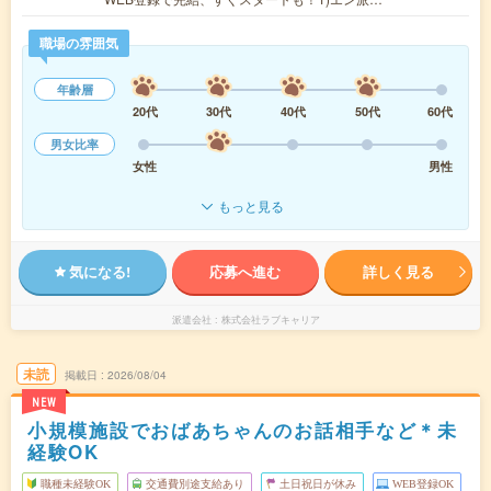
職場の雰囲気
年齢層
20代
30代
40代
50代
60代
男女比率
女性
男性
もっと見る
気になる!
応募へ進む
詳しく見る
派遣会社
株式会社ラブキャリア
未読
掲載日
2026/08/04
NEW
小規模施設でおばあちゃんのお話相手など＊未
経験OK
職種未経験OK
交通費別途支給あり
土日祝日が休み
WEB登録OK