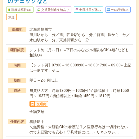
のチェックなど
職種未経験OK
交通費別途支給あり
土日祝日が休み
WEB登録OK
派遣
北海道旭川市
勤務地
旭川駅から---分／旭川四条駅から---分／新旭川駅から---分／
永山駅から---分／東旭川駅から---分
シフト制（月～日） ※平日のみなどの相談もOK ※週3なども
曜日頻度
相談OK
【シフト例】07:00～16:0009:00～18:0017:00～09:00※ 上記
時間
は一例です！そ…
即日～2ヶ月以上
期間
無資格の方：時給1300円～1625円 / 介護福祉士：時給1550
時給
円～1937円 / 初任者以上：時給1450円～1812円
交通費
全額支給
看護助手
仕事内容
＼無資格・未経験OKの看護助手／医療行為は一切行わない
ので未経験でも安心！▽具体的には…・リネンやシ…