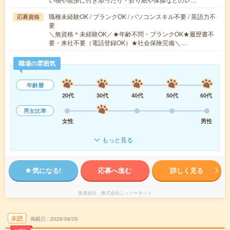
職種未経験OK / ブランクOK / パソコンスキル不要 / 英語力不
応募資格
要
＼無資格＊未経験OK／★年齢不問・ブランクOK★履歴書不
要・来社不要（電話登録OK）★社会保険完備＼…
職場の雰囲気
年齢層
20代
30代
40代
50代
60代
男女比率
女性
男性
もっと見る
気になる!
応募へ進む
詳しく見る
派遣会社
株式会社ニッソーネット
未読
掲載日
2026/08/05