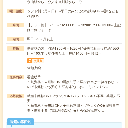
永山駅から---分／東旭川駅から---分
シフト制（月～日） ※平日のみなどの相談もOK ※週3なども
曜日頻度
相談OK
【シフト例】07:00～16:0009:00～18:0017:00～09:00※ 上記
時間
は一例です！そ…
即日～2ヶ月以上
期間
無資格の方：時給1300円～1625円 / 介護福祉士：時給1550
時給
円～1937円 / 初任者以上：時給1450円～1812円
交通費
全額支給
看護助手
仕事内容
＼無資格・未経験OKの看護助手／医療行為は一切行わない
ので未経験でも安心！▽具体的には…・リネンやシ…
職種未経験OK / ブランクOK / パソコンスキル不要 / 英語力不
応募資格
要
＼無資格＊未経験OK／★年齢不問・ブランクOK★履歴書不
要・来社不要（電話登録OK）★社会保険完備＼…
職場の雰囲気