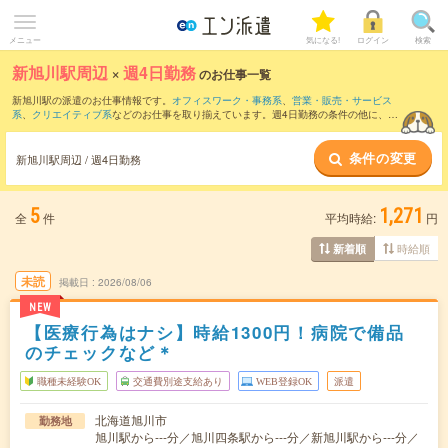
メニュー
気になる!
ログイン
検索
新旭川駅周辺
×
週4日勤務
のお仕事一覧
新旭川駅の派遣のお仕事情報です。
オフィスワーク・事務系
、
営業・販売・サービス
系
、
クリエイティブ系
などのお仕事を取り揃えています。週4日勤務の条件の他に、
交
通費別途支給あり
、
職種未経験OK
、
友だちと一緒の応募OK
などのこだわり条件も取
り揃えています。
条件の変更
新旭川駅周辺 / 週4日勤務
5
1,271
全
件
平均時給:
円
時給順
新着順
未読
掲載日
2026/08/06
NEW
【医療行為はナシ】時給1300円！病院で備品
のチェックなど＊
職種未経験OK
交通費別途支給あり
WEB登録OK
派遣
北海道旭川市
勤務地
旭川駅から---分／旭川四条駅から---分／新旭川駅から---分／