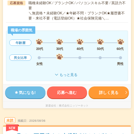
職種未経験OK / ブランクOK / パソコンスキル不要 / 英語力不
応募資格
要
＼無資格＊未経験OK／★年齢不問・ブランクOK★履歴書不
要・来社不要（電話登録OK）★社会保険完備＼…
職場の雰囲気
年齢層
20代
30代
40代
50代
60代
男女比率
女性
男性
もっと見る
気になる!
応募へ進む
詳しく見る
派遣会社
株式会社ニッソーネット
未読
掲載日
2026/08/06
NEW