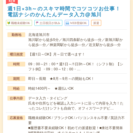
NEW
週1日×3h～のスキマ時間でコツコツお仕事！
電話ナシのかんたんデータ入力@旭川
職種未経験OK
土日祝日が休み
WEB登録OK
派遣
北海道旭川市
勤務地
旭川駅から徒歩5分／旭川四条駅から徒歩---分／新旭川駅か
ら徒歩---分／神楽岡駅から徒歩---分／近文駅から徒歩---分
【週1日～OK】月～日で選べます！
曜日頻度
09：00～21：00＊週1日～/1日3h～OK！（シフト制）【シ
時間
フト例】・09：00～12：00・…
即日～長期 ★8月～9月～の開始もOK！
期間
時給1400円～ ★週払いOK
時給
データ入力・タイピング
仕事内容
氏名や住所などを確認↓入力シートに沿って内容を入力！た
ったコレだけシフトも自由で、オフィスワークデビ…
職種未経験OK / ブランクOK / パソコンスキル不要 / 英語力不
応募資格
要
■履歴書不要未経験OK！初めての派遣歓迎！■来社不要簡単
WEB登録で完結、すぐスタートも！1)エン派…