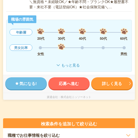
＼無資格＊未経験OK／★年齢不問・ブランクOK★履歴書不
要・来社不要（電話登録OK）★社会保険完備＼…
職場の雰囲気
年齢層
20代
30代
40代
50代
60代
男女比率
女性
男性
もっと見る
気になる!
応募へ進む
詳しく見る
派遣会社
株式会社ニッソーネット
検索条件を追加して絞り込む
職種
でお仕事情報を絞り込む