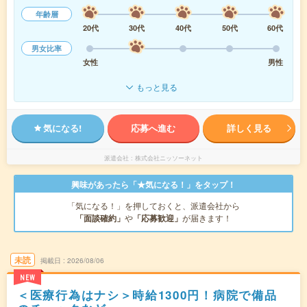
年齢層
20代
30代
40代
50代
60代
男女比率
女性
男性
もっと見る
気になる!
応募へ進む
詳しく見る
派遣会社
株式会社ニッソーネット
興味があったら「★気になる！」をタップ！
「気になる！」を押しておくと、派遣会社から
「面談確約」
や
「応募歓迎」
が届きます！
未読
掲載日
2026/08/06
NEW
＜医療行為はナシ＞時給1300円！病院で備品