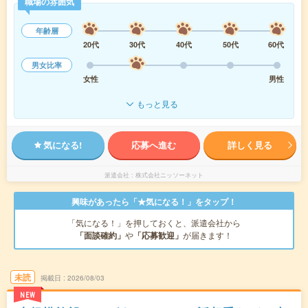
職場の雰囲気
年齢層
20代
30代
40代
50代
60代
男女比率
女性
男性
もっと見る
気になる!
応募へ進む
詳しく見る
派遣会社
株式会社ニッソーネット
興味があったら「★気になる！」をタップ！
「気になる！」を押しておくと、派遣会社から
「面談確約」
や
「応募歓迎」
が届きます！
未読
掲載日
2026/08/03
NEW