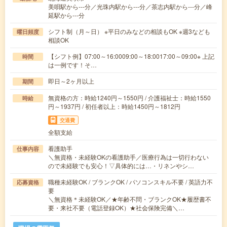
美唄駅から---分／光珠内駅から---分／茶志内駅から---分／峰
延駅から---分
シフト制（月～日） ※平日のみなどの相談もOK ※週3なども
曜日頻度
相談OK
【シフト例】07:00～16:0009:00～18:0017:00～09:00※ 上記
時間
は一例です！そ…
即日～2ヶ月以上
期間
無資格の方：時給1240円～1550円 / 介護福祉士：時給1550
時給
円～1937円 / 初任者以上：時給1450円～1812円
交通費
全額支給
看護助手
仕事内容
＼無資格・未経験OKの看護助手／医療行為は一切行わない
ので未経験でも安心！▽具体的には…・リネンやシ…
職種未経験OK / ブランクOK / パソコンスキル不要 / 英語力不
応募資格
要
＼無資格＊未経験OK／★年齢不問・ブランクOK★履歴書不
要・来社不要（電話登録OK）★社会保険完備＼…