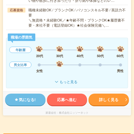
い物や散歩に付き添ったり・折り紙や体操などのレ…
職種未経験OK / ブランクOK / パソコンスキル不要 / 英語力不
応募資格
要
＼無資格＊未経験OK／★年齢不問・ブランクOK★履歴書不
要・来社不要（電話登録OK）★社会保険完備＼…
職場の雰囲気
年齢層
20代
30代
40代
50代
60代
男女比率
女性
男性
もっと見る
気になる!
応募へ進む
詳しく見る
派遣会社
株式会社ニッソーネット