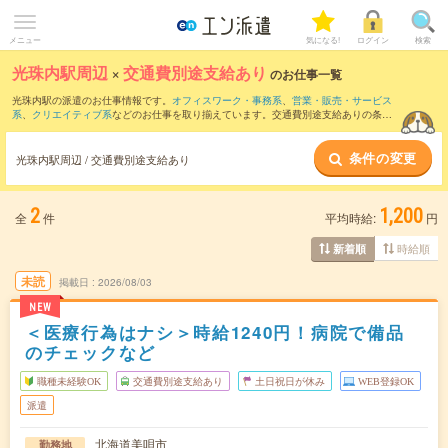
メニュー
気になる!
ログイン
検索
光珠内駅周辺
×
交通費別途支給あり
のお仕事一覧
光珠内駅の派遣のお仕事情報です。
オフィスワーク・事務系
、
営業・販売・サービス
系
、
クリエイティブ系
などのお仕事を取り揃えています。交通費別途支給ありの条件
の他に、
職種未経験OK
、
友だちと一緒の応募OK
、
週4日勤務
などのこだわり条件も取
り揃えています。
条件の変更
光珠内駅周辺 / 交通費別途支給あり
2
1,200
全
件
平均時給:
円
時給順
新着順
未読
掲載日
2026/08/03
NEW
＜医療行為はナシ＞時給1240円！病院で備品
のチェックなど
職種未経験OK
交通費別途支給あり
土日祝日が休み
WEB登録OK
派遣
北海道美唄市
勤務地