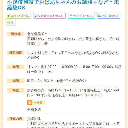
小規模施設でおばあちゃんのお話相手など＊未
経験OK
職種未経験OK
交通費別途支給あり
土日祝日が休み
WEB登録OK
派遣
北海道美唄市
勤務地
美唄駅から---分／光珠内駅から---分／茶志内駅から---分／峰
延駅から---分
シフト制（月～日） ※平日のみなどの相談もOK ※週3なども
曜日頻度
相談OK
【シフト例】07:00～16:0009:00～18:0017:00～09:00※ 上記
時間
は一例です！そ…
即日～2ヶ月以上 ■開始日の相談OK！
期間
無資格の方：時給1240円～1550円 / 介護福祉士：時給1550
時給
円～1937円 / 初任者以上：時給1450円～1812円
交通費
全額支給
介護関連
仕事内容
／利用者の方の日常生活をサポート！＼▽具体的には…・買