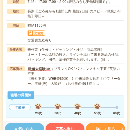
7:45～17:0017:00～2:00※表記のうち実働8時間です。
時間
長期【ご応募から1週間以内(最短2日目)のスピード就業が可
期間
能】即日～
時給1150円
時給
交通費
交通費支給有り
軽作業（仕分け・ピッキング・検品、商品管理）
仕事内容
オートミール原料の投入、ラインを流れて来る製品の検品、
パッキング、梱包、清掃作業をお願いします。(派…
/ ブランクOK / パソコンスキル不要 / 英語力
職種未経験OK
応募資格
不要
【来社不要、WEB登録OK！】〇未経験大歓迎！〇フリータ
ー、主婦(夫) 大歓迎！ ※お仕事の掛け持ち…
職場の雰囲気
年齢層
20代
30代
40代
50代
60代
気になる!
応募へ進む
詳しく見る