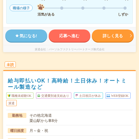
職場の様子
活気がある
しずか
気になる!
応募へ進む
詳しく見る
派遣会社
パーソルファクトリーパートナーズ株式会社
未読
給与即払いOK！高時給！土日休み！オートミ
ール製造など
職種未経験OK
交通費別途支給あり
土日祝日が休み
WEB登録OK
派遣
その他北海道
勤務地
栗山駅から車8分
月～金・祝
曜日頻度