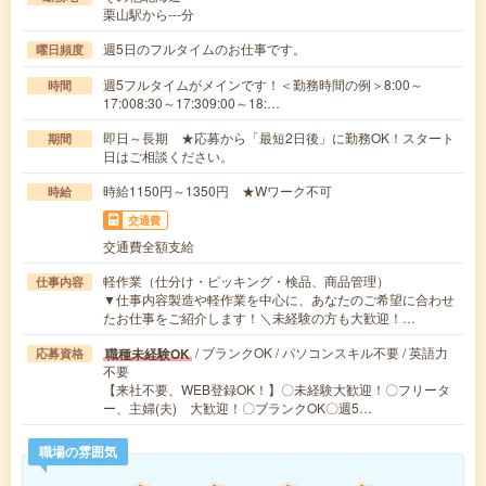
栗山駅から---分
週5日のフルタイムのお仕事です。
曜日頻度
週5フルタイムがメインです！＜勤務時間の例＞8:00～
時間
17:008:30～17:309:00～18:…
即日～長期 ★応募から「最短2日後」に勤務OK！スタート
期間
日はご相談ください。
時給1150円～1350円 ★Wワーク不可
時給
交通費
交通費全額支給
軽作業（仕分け・ピッキング・検品、商品管理）
仕事内容
▼仕事内容製造や軽作業を中心に、あなたのご希望に合わせ
たお仕事をご紹介します！＼未経験の方も大歓迎！…
/ ブランクOK / パソコンスキル不要 / 英語力
職種未経験OK
応募資格
不要
【来社不要、WEB登録OK！】〇未経験大歓迎！〇フリータ
ー、主婦(夫) 大歓迎！〇ブランクOK〇週5…
職場の雰囲気