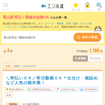
メニュー
気になる!
ログイン
検索
栗山駅周辺
×
職種未経験OK
のお仕事一覧
栗山駅の派遣のお仕事情報です。
オフィスワーク・事務系
、
営業・販売・サービス系
、
クリエイティブ系
などのお仕事を取り揃えています。職種未経験OKの条件の他に、
交通費別途支給あり
、
友だちと一緒の応募OK
、
週4日勤務
などのこだわり条件も取り
揃えています。
条件の変更
栗山駅周辺 / 職種未経験OK
4
1,188
全
件
平均時給:
円
時給順
新着順
未読
掲載日
2026/08/02
＼即払いＯＫ／即日勤務ＯＫ＊仕分け・箱詰め
など人気の軽作業！
職種未経験OK
交通費別途支給あり
土日祝日が休み
WEB登録OK
派遣
その他北海道
勤務地