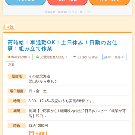
派遣会社
株式会社テクノ・サービス
未読
高時給！車通勤OK！土日休み！日勤のお仕
事！組み立て作業
職種未経験OK
交通費別途支給あり
土日祝日が休み
WEB登録OK
派遣
その他北海道
勤務地
栗山駅から車10分
月～金・土
曜日頻度
8:30～17:45※表記のうち実働8時間です。
時間
長期【ご応募から1週間以内(最短2日目)のスピード就業が可
期間
能】即日～
時給1280円
時給
交通費