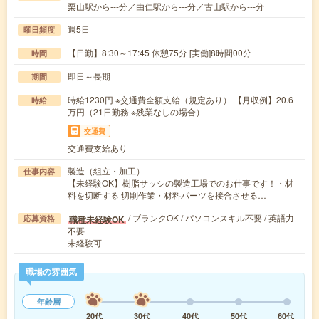
栗山駅から---分／由仁駅から---分／古山駅から---分
週5日
曜日頻度
【日勤】8:30～17:45 休憩75分 [実働]8時間00分
時間
即日～長期
期間
時給1230円 ※交通費全額支給（規定あり） 【月収例】20.6
時給
万円（21日勤務 ※残業なしの場合）
交通費
交通費支給あり
製造（組立・加工）
仕事内容
【未経験OK】樹脂サッシの製造工場でのお仕事です！・材
料を切断する 切削作業・材料パーツを接合させる…
/ ブランクOK / パソコンスキル不要 / 英語力
職種未経験OK
応募資格
不要
未経験可
職場の雰囲気
年齢層
20代
30代
40代
50代
60代