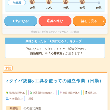
年齢層
20代
30代
40代
50代
60代
気になる!
応募へ進む
詳しく見る
派遣会社
株式会社テクノ・サービス 採用担当
興味があったら「★気になる！」をタップ！
「気になる！」を押しておくと、派遣会社から
「面談確約」
や
「応募歓迎」
が届きます！
未読
<タイパ抜群>工具を使っての組立作業（日勤）
職種未経験OK
交通費別途支給あり
土日祝日が休み
残業なし
WEB登録OK
派遣
その他北海道
勤務地