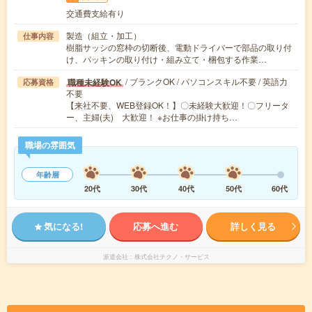
交通費支給有り
製造（組立・加工）
仕事内容
樹脂サッシの窓枠の切断後、電動ドライバーで部品の取り付
け、パッキンの取り付け・組み立て・梱包する作業…
/ ブランクOK / パソコンスキル不要 / 英語力
職種未経験OK
応募資格
不要
【来社不要、WEB登録OK！】〇未経験大歓迎！〇フリータ
ー、主婦(夫) 大歓迎！ ※お仕事の掛け持ち…
職場の雰囲気
年齢層
20代
30代
40代
50代
60代
気になる!
応募へ進む
詳しく見る
派遣会社
株式会社テクノ・サービス