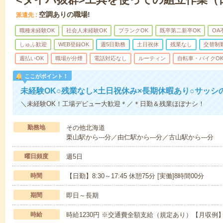
空調ありの職場!
派遣先
職種未経験OK
社会人未経験OK
ブランクOK
既卒第二新卒OK
OA
しゅふ歓迎
WEB登録OK
週5日勤務
土日祝休
残業なし
交替制
週払いOK
職場が分煙
電話対応なし
ルーティン
自転車・バイクO
ここがポイント！
未経験OK○残業なし×土日祝休み×長期休暇あり○サッシ
＼未経験OK！工場デビュー大歓迎＊／＊日勤＆残業ほぼナシ！
勤務地
その他北海道
栗山駅から---分／由仁駅から---分／古山駅から---分
曜日頻度
週5日
時間
【日勤】8:30～17:45 休憩75分 [実働]8時間00分
期間
即日～長期
時給
時給1230円 ※交通費全額支給（規定あり）【月収例】