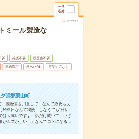
一括
応募
No.812214
トミール製造な
不要
英語不要
履歴書不要
車通勤可
日払いOK
電話対応なし
：夕張郡栗山町
て…履歴書を用意して…なんて必要もあ
お給料日なんて我慢…しなくても“日払
い”では大違いですよ！話だけ聞いて、いざ
事がムズかしい…」なんてコトになる…