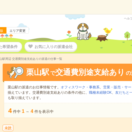
ヘル
版
エリア変更
た希望条件
お気に入りの派遣会社
山駅周辺 交通費別途支給ありの派遣の仕事一覧
栗山駅
交通費別途支給あり
で
の
栗山駅の派遣のお仕事情報です。
オフィスワーク・事務系
、
営業・販売・サー
揃えています。交通費別途支給ありの条件の他に、
職種未経験OK
、
友だちと一
も取り揃えています。
4
1
4
件中
～
件を表示中
未読