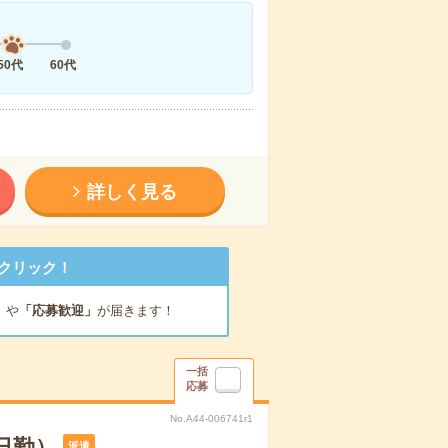
50代
60代
詳しく見る
クリック！
」
や
「応募歓迎」
が届きます！
一括
応募
No.A44-006741r1
日勤）
派遣