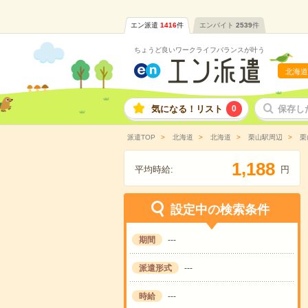
エン派遣
1416
件
エンバイト
2539
件
ちょうど良いワークライフバランスが叶う
北海道
気になる！リスト
0
保存し
派遣TOP
北海道
北海道
栗山駅周辺
栗
,
1
1
8
8
平均時給:
円
設定中の検索条件
期間
---
派遣形式
---
時給
---