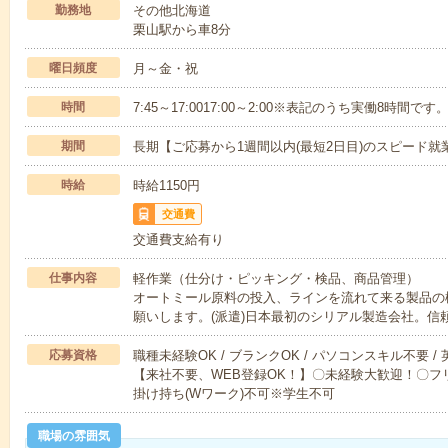
勤務地
その他北海道
栗山駅から車8分
曜日頻度
月～金・祝
時間
7:45～17:0017:00～2:00※表記のうち実働8時間です
期間
長期【ご応募から1週間以内(最短2日目)のスピード就
時給
時給1150円
交通費
交通費支給有り
仕事内容
軽作業（仕分け・ピッキング・検品、商品管理）
オートミール原料の投入、ラインを流れて来る製品の
願いします。(派遣)日本最初のシリアル製造会社。信
応募資格
職種未経験OK / ブランクOK / パソコンスキル不要 /
【来社不要、WEB登録OK！】〇未経験大歓迎！〇フリ
掛け持ち(Wワーク)不可※学生不可
職場の雰囲気