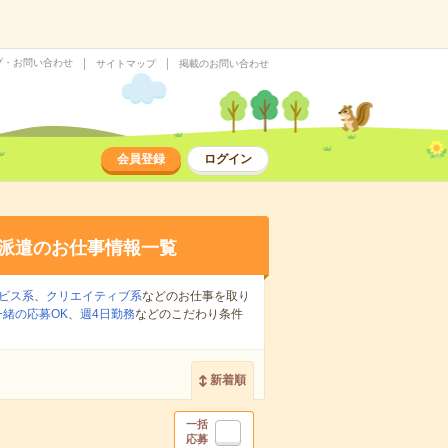
プ・お問い合わせ
サイトマップ
掲載のお問い合わせ
会員登録
ログイン
派遣のお仕事情報一覧
ビス系
、
クリエイティブ系
などのお仕事を取り
緒の応募OK
、
週4日勤務
などのこだわり条件
新着順
一括
応募