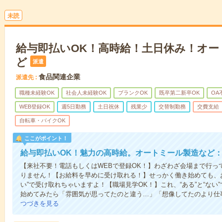
未読
給与即払いOK！高時給！土日休み！オー
ど
派遣
食品関連企業
派遣先
職種未経験OK
社会人未経験OK
ブランクOK
既卒第二新卒OK
OA
WEB登録OK
週5日勤務
土日祝休
残業少
交替制勤務
交費支給
自転車・バイクOK
ここがポイント！
給与即払いOK！魅力の高時給。オートミール製造など
【来社不要！電話もしくはWEBで登録OK！】わざわざ会場まで行っ
りません！【お給料を早めに受け取れる！】せっかく働き始めても、
い”で受け取れちゃいますよ！【職場見学OK！】これ、“ある”と“な
始めてみたら「雰囲気が思ってたのと違う…」「想像してたのより仕
つづきを見る