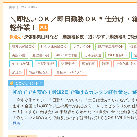
掲載日
2026/08/02
＼即払いＯＫ／即日勤務ＯＫ＊仕分け・
軽作業！
派遣
夕張郡栗山町など…勤務地多数！通いやすい勤務地をご紹
派遣先
職種未経験OK
社会人未経験OK
ブランクOK
既卒第二新卒OK
複数
英語不要
履歴書不要
40～50代活躍
しゅふ歓迎
WEB登録OK
週
午後のみOK
交替制勤務
交費支給
車通勤可
制服
社食/補助あり
派遣多
電話対応なし
自転車・バイクOK
ここがポイント！
初めてでも安心！最短2日で働けるカンタン軽作業をご
「今すぐ働きたい」「日勤だけがいい」「土日は休みたい」など、あ
ます！全国に14,000件以上の案件があるから、きっとピッタリのお
め！】○ すぐに働きたい○ 未経験から始めたい○ 自分に合った働き方
のみがいい○ 家の近くで働きたいまずは登録だけでもOK！WEB登
見る