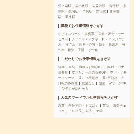
沼ノ端駅
苫小牧駅
岩見沢駅
青葉駅
糸
井駅
錦岡駅
早来駅
栗沢駅
東室蘭
駅
栗丘駅
職種でお仕事情報をさがす
オフィスワーク・事務系
営業・販売・サー
ビス系
クリエイティブ系
IT・エンジニア
系
技術系
医療・介護・福祉・教育系
軽
作業・物流・工場・その他
こだわりでお仕事情報をさがす
短期
単発
職種未経験OK
10名以上の大
量募集
友だちと一緒の応募OK
在宅・リモ
ートワーク
週2～3日勤務
週4日勤務
土
日祝のみ勤務
残業なし
副業・WワークOK
語学力が活かせる
人気のワードでお仕事情報をさがす
急募
年齢不問
財団法人
英語
書類チェ
ック
テレビ局
封入
大学