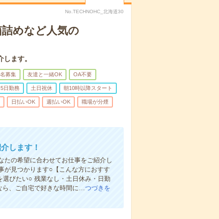
No.TECHNOHC_北海道30
箱詰めなど人気の
介します。
名募集
友達と一緒OK
OA不要
5日勤務
土日祝休
朝10時以降スタート
日払いOK
週払いOK
職場が分煙
紹介します！
なたの希望に合わせてお仕事をご紹介し
仕事が見つかります○【こんな方におすす
を選びたい○ 残業なし・土日休み・日勤
録なら、ご自宅で好きな時間に…
つづきを