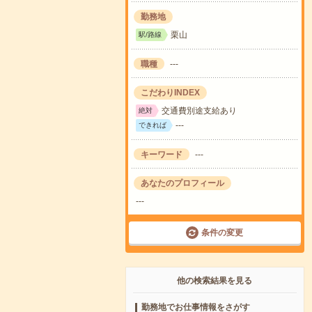
勤務地
栗山
駅/路線
職種
---
こだわりINDEX
交通費別途支給あり
絶対
---
できれば
キーワード
---
あなたのプロフィール
---
条件の変更
他の検索結果を見る
勤務地でお仕事情報をさがす