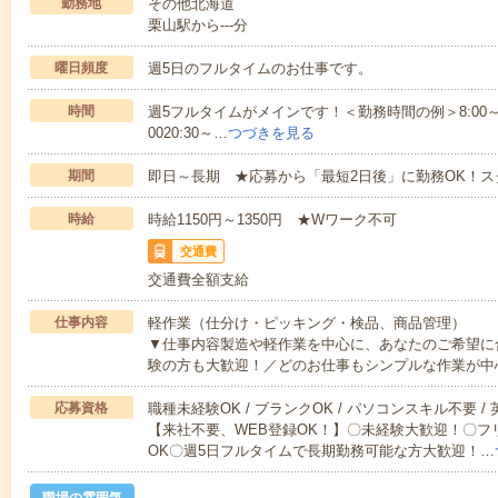
勤務地
その他北海道
栗山駅から---分
曜日頻度
週5日のフルタイムのお仕事です。
時間
週5フルタイムがメインです！＜勤務時間の例＞8:00～17:008:
0020:30～…
つづきを見る
期間
即日～長期 ★応募から「最短2日後」に勤務OK！
時給
時給1150円～1350円 ★Wワーク不可
交通費
交通費全額支給
仕事内容
軽作業（仕分け・ピッキング・検品、商品管理）
▼仕事内容製造や軽作業を中心に、あなたのご希望に
験の方も大歓迎！／どのお仕事もシンプルな作業が中
応募資格
職種未経験OK / ブランクOK / パソコンスキル不要 /
【来社不要、WEB登録OK！】〇未経験大歓迎！〇フ
OK〇週5日フルタイムで長期勤務可能な方大歓迎！…