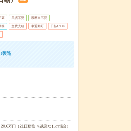
不要
英語不要
履歴書不要
勤務
交費支給
車通勤可
日払いOK
K
の製造
20.6万円（21日勤務 ※残業なしの場合）