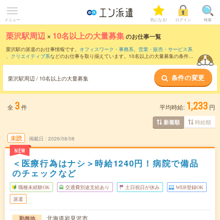
メニュー
気になる!
ログイン
検索
栗沢駅周辺
×
10名以上の大量募集
のお仕事一覧
栗沢駅の派遣のお仕事情報です。
オフィスワーク・事務系
、
営業・販売・サービス系
、
クリエイティブ系
などのお仕事を取り揃えています。10名以上の大量募集の条件の
他に、
交通費別途支給あり
、
職種未経験OK
、
友だちと一緒の応募OK
などのこだわり
条件も取り揃えています。
条件の変更
栗沢駅周辺 / 10名以上の大量募集
3
1,233
全
件
平均時給:
円
時給順
新着順
未読
掲載日
2026/08/08
NEW
＜医療行為はナシ＞時給1240円！病院で備品
のチェックなど
職種未経験OK
交通費別途支給あり
土日祝日が休み
WEB登録OK
派遣
北海道岩見沢市
勤務地