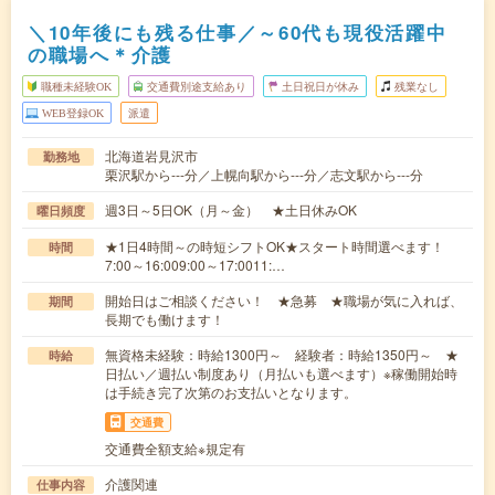
＼10年後にも残る仕事／～60代も現役活躍中
の職場へ＊介護
職種未経験OK
交通費別途支給あり
土日祝日が休み
残業なし
WEB登録OK
派遣
北海道岩見沢市
勤務地
栗沢駅から---分／上幌向駅から---分／志文駅から---分
週3日～5日OK（月～金） ★土日休みOK
曜日頻度
★1日4時間～の時短シフトOK★スタート時間選べます！
時間
7:00～16:009:00～17:0011:…
開始日はご相談ください！ ★急募 ★職場が気に入れば、
期間
長期でも働けます！
無資格未経験：時給1300円～ 経験者：時給1350円～ ★
時給
日払い／週払い制度あり（月払いも選べます）※稼働開始時
は手続き完了次第のお支払いとなります。
交通費
交通費全額支給※規定有
介護関連
仕事内容