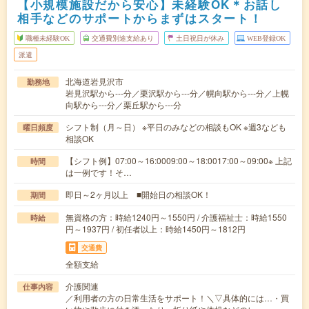
【小規模施設だから安心】未経験OK＊お話し
相手などのサポートからまずはスタート！
職種未経験OK
交通費別途支給あり
土日祝日が休み
WEB登録OK
派遣
北海道岩見沢市
勤務地
岩見沢駅から---分／栗沢駅から---分／幌向駅から---分／上幌
向駅から---分／栗丘駅から---分
シフト制（月～日） ※平日のみなどの相談もOK ※週3なども
曜日頻度
相談OK
【シフト例】07:00～16:0009:00～18:0017:00～09:00※ 上記
時間
は一例です！そ…
即日～2ヶ月以上 ■開始日の相談OK！
期間
無資格の方：時給1240円～1550円 / 介護福祉士：時給1550
時給
円～1937円 / 初任者以上：時給1450円～1812円
交通費
全額支給
介護関連
仕事内容
／利用者の方の日常生活をサポート！＼▽具体的には…・買