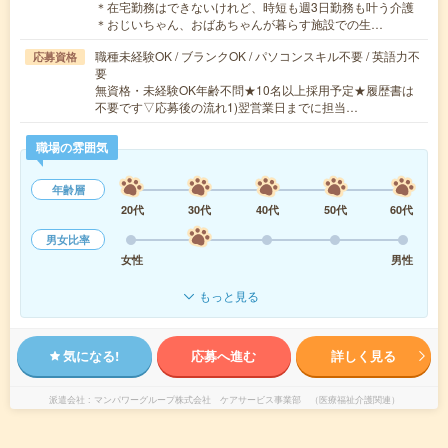
＊在宅勤務はできないけれど、時短も週3日勤務も叶う介護
＊おじいちゃん、おばあちゃんが暮らす施設での生…
職種未経験OK / ブランクOK / パソコンスキル不要 / 英語力不
応募資格
要
無資格・未経験OK年齢不問★10名以上採用予定★履歴書は
不要です▽応募後の流れ1)翌営業日までに担当…
職場の雰囲気
年齢層
20代
30代
40代
50代
60代
男女比率
女性
男性
もっと見る
気になる!
応募へ進む
詳しく見る
派遣会社
マンパワーグループ株式会社 ケアサービス事業部 （医療福祉介護関連）