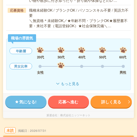
い物や散歩に付き添ったり・折り紙や体操などのレ…
職種未経験OK / ブランクOK / パソコンスキル不要 / 英語力不
応募資格
要
＼無資格＊未経験OK／★年齢不問・ブランクOK★履歴書不
要・来社不要（電話登録OK）★社会保険完備＼…
職場の雰囲気
年齢層
20代
30代
40代
50代
60代
男女比率
女性
男性
もっと見る
気になる!
応募へ進む
詳しく見る
派遣会社
株式会社ニッソーネット
未読
掲載日
2026/07/31