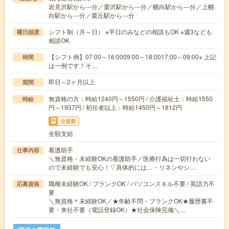
岩見沢駅から---分／栗沢駅から---分／幌向駅から---分／上幌
向駅から---分／栗丘駅から---分
シフト制（月～日） ※平日のみなどの相談もOK ※週3なども
曜日頻度
相談OK
【シフト例】07:00～16:0009:00～18:0017:00～09:00※ 上記
時間
は一例です！そ…
即日～2ヶ月以上
期間
無資格の方：時給1240円～1550円 / 介護福祉士：時給1550
時給
円～1937円 / 初任者以上：時給1450円～1812円
交通費
全額支給
看護助手
仕事内容
＼無資格・未経験OKの看護助手／医療行為は一切行わない
ので未経験でも安心！▽具体的には…・リネンやシ…
職種未経験OK / ブランクOK / パソコンスキル不要 / 英語力不
応募資格
要
＼無資格＊未経験OK／★年齢不問・ブランクOK★履歴書不
要・来社不要（電話登録OK）★社会保険完備＼…