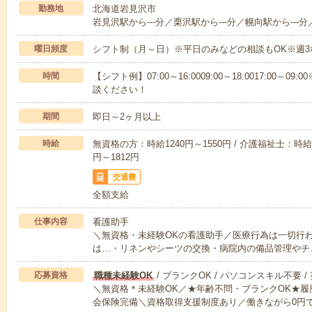
勤務地
北海道岩見沢市
岩見沢駅から---分／栗沢駅から---分／幌向駅から---分
曜日頻度
シフト制（月～日）※平日のみなどの相談もOK※週3
時間
【シフト例】07:00～16:0009:00～18:0017:00
談ください！
期間
即日～2ヶ月以上
時給
無資格の方：時給1240円～1550円 / 介護福祉士：時給1
円～1812円
交通費
全額支給
仕事内容
看護助手
＼無資格・未経験OKの看護助手／医療行為は一切行
は…・リネンやシーツの交換・病院内の備品管理やチ
応募資格
職種未経験OK
/ ブランクOK / パソコンスキル不要 /
＼無資格＊未経験OK／★年齢不問・ブランクOK★履
会保険完備＼資格取得支援制度あり／働きながら0円