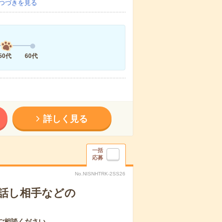
つづきを見る
50代
60代
詳しく見る
一括
応募
No.NISNHTRK-2SS26
話し相手などの
ご相談ください