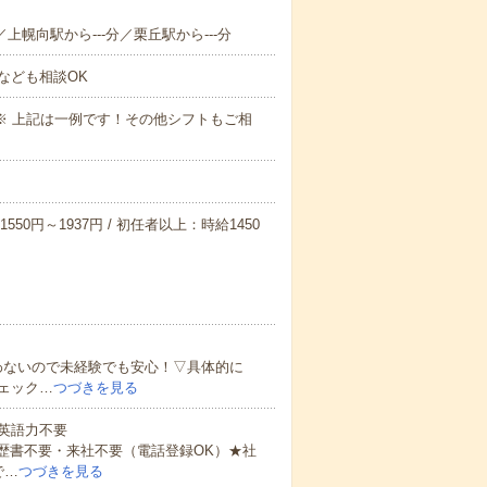
／上幌向駅から---分／栗丘駅から---分
なども相談OK
～09:00※ 上記は一例です！その他シフトもご相
550円～1937円 / 初任者以上：時給1450
わないので未経験でも安心！▽具体的に
ェック…
つづきを見る
 英語力不要
歴書不要・来社不要（電話登録OK）★社
で…
つづきを見る