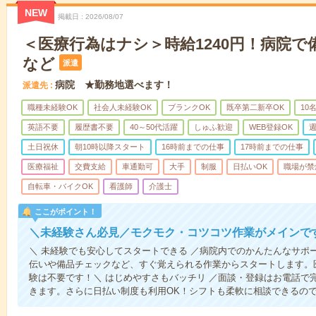
NEW
掲載日
2026/08/07
＜医療行為はナシ＞時給1240円！病院
など
派遣
病院 ★勤務地選べます！
派遣先
職種未経験OK
社会人未経験OK
ブランクOK
既卒第二新卒OK
10
英語不要
履歴書不要
40～50代活躍
しゅふ歓迎
WEB登録OK
週
土日祝休
朝10時以降スタート
16時前までの仕事
17時前までの仕事
医療福祉
交費支給
車通勤可
大手
制服
日払いOK
職場が禁
自転車・バイクOK
看護師
介護士
ここがポイント！
＼未経験さん必見／モクモク・コツコツ作業がメインで
＼ 未経験でも安心してスタートできる ／病院内でのかんたんなサポ
伝いや備品チェックなど、すぐ覚えられる作業からスタートします。
験は不要です！＼ はじめやすさもバッチリ ／面談・登録はお電話で
きます。さらに日払い制度も利用OK！シフトも柔軟に相談できるの