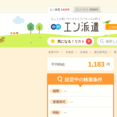
エン派遣
1416
件
エンバイト
2539
件
ちょうど良いワークライフバランスが叶う
北海道
気になる！リスト
0
保存し
派遣TOP
北海道
北海道
栗丘駅周辺
栗
,
1
1
8
3
平均時給:
円
設定中の検索条件
期間
---
派遣形式
---
時給
---