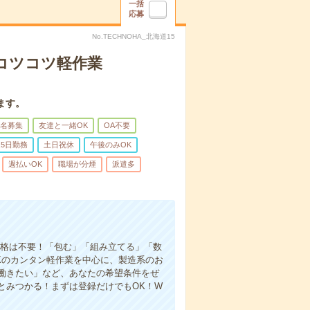
一括
応募
No.TECHNOHA_北海道15
〇コツコツ軽作業
ます。
名募集
友達と一緒OK
OA不要
5日勤務
土日祝休
午後のみOK
週払いOK
職場が分煙
派遣多
資格は不要！「包む」「組み立てる」「数
Kのカンタン軽作業を中心に、製造系のお
働きたい」など、あなたの希望条件をぜ
とみつかる！まずは登録だけでもOK！W