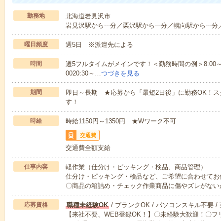
勤務地
北海道岩見沢市
岩見沢駅から---分／栗沢駅から---分／幌向駅から---分
曜日頻度
週5日 ※派遣先による
時間
週5フルタイムがメインです！＜勤務時間の例＞8:00～17:008:
0020:30～…
つづきを見る
期間
即日～長期 ★応募から「最短2日後」に勤務OK！
す！
時給
時給1150円～1350円 ★Wワーク不可
交通費
交通費全額支給
仕事内容
軽作業（仕分け・ピッキング・検品、商品管理）
仕分け・ピッキング・検品など、ご希望に合わせてお
〇商品の箱詰め・チェック作業商品に傷やズレがない
応募資格
職種未経験OK
/ ブランクOK / パソコンスキル不要 /
【来社不要、WEB登録OK！】〇未経験大歓迎！〇フ