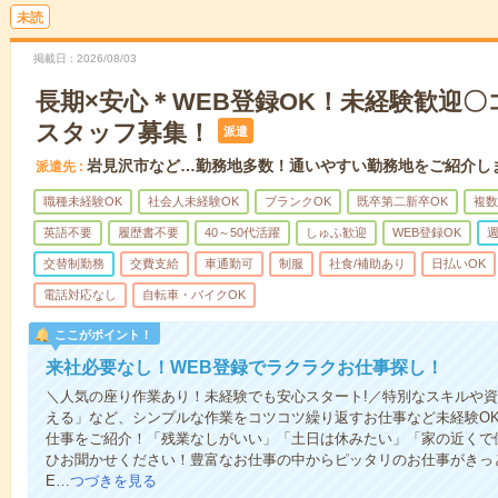
未読
掲載日
2026/08/03
長期×安心＊WEB登録OK！未経験歓迎
スタッフ募集！
派遣
岩見沢市など…勤務地多数！通いやすい勤務地をご紹介し
派遣先
職種未経験OK
社会人未経験OK
ブランクOK
既卒第二新卒OK
複数
英語不要
履歴書不要
40～50代活躍
しゅふ歓迎
WEB登録OK
週
交替制勤務
交費支給
車通勤可
制服
社食/補助あり
日払いOK
電話対応なし
自転車・バイクOK
ここがポイント！
来社必要なし！WEB登録でラクラクお仕事探し！
＼人気の座り作業あり！未経験でも安心スタート!／特別なスキルや
える」など、シンプルな作業をコツコツ繰り返すお仕事など未経験O
仕事をご紹介！「残業なしがいい」「土日は休みたい」「家の近くで
ひお聞かせください！豊富なお仕事の中からピッタリのお仕事がきっ
E…
つづきを見る