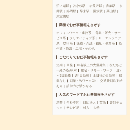
沼ノ端駅
苫小牧駅
岩見沢駅
青葉駅
糸
井駅
錦岡駅
早来駅
栗沢駅
栗山駅
東室蘭駅
職種でお仕事情報をさがす
オフィスワーク・事務系
営業・販売・サー
ビス系
クリエイティブ系
IT・エンジニア
系
技術系
医療・介護・福祉・教育系
軽
作業・物流・工場・その他
こだわりでお仕事情報をさがす
短期
単発
10名以上の大量募集
友だちと
一緒の応募OK
在宅・リモートワーク
週2
～3日勤務
週4日勤務
土日祝のみ勤務
残
業なし
副業・WワークOK
交通費別途支給
あり
語学力が活かせる
人気のワードでお仕事情報をさがす
急募
年齢不問
財団法人
英語
書類チェ
ック
テレビ局
封入
大学