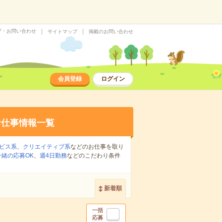
プ・お問い合わせ
サイトマップ
掲載のお問い合わせ
会員登録
ログイン
お仕事情報一覧
ビス系
、
クリエイティブ系
などのお仕事を取り
緒の応募OK
、
週4日勤務
などのこだわり条件
新着順
一括
応募