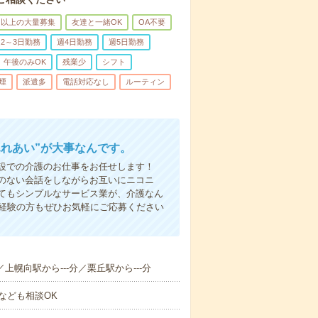
名以上の大量募集
友達と一緒OK
OA不要
2～3日勤務
週4日勤務
週5日勤務
午後のみOK
残業少
シフト
煙
派遣多
電話対応なし
ルーティン
ふれあい”が大事なんです。
設での介護のお仕事をお任せします！
のない会話をしながらお互いにニコニ
てもシンプルなサービス業が、介護なん
未経験の方もぜひお気軽にご応募ください
／上幌向駅から---分／栗丘駅から---分
なども相談OK