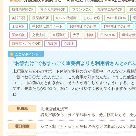
職種未経験OK
社会人未経験OK
ブランクOK
既卒第二新卒OK
10
英語不要
履歴書不要
40～50代活躍
しゅふ歓迎
WEB登録OK
週
土日祝休
朝10時以降スタート
16時前までの仕事
17時前までの仕事
医療福祉
交費支給
車通勤可
大手
制服
日払いOK
職場が禁
自転車・バイクOK
看護師
介護士
ここがポイント！
“お話だけ”でもすっごく重要何よりも利用者さんとの“
未経験から安心のサポート体制で多数の方が活躍中！そんな少人数施
「昔はね〇〇だったんだよ」「この食事が好きなんだ」そうした他愛
コ…。目の前の方と向き合い、その人が過ごしやすいようにする。と
です。先輩たちが1つ1つ丁寧に、わかりやすく教えてくれますから
ね
勤務地
北海道岩見沢市
岩見沢駅から---分／栗沢駅から---分／幌向駅から---分
曜日頻度
シフト制（月～日）※平日のみなどの相談もOK※週3