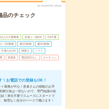
No.NISNHTRK-2BJ26
で備品のチェック
名以上の大量募集
友達と一緒OK
OA不要
2～3日勤務
週4日勤務
週5日勤務
午後のみOK
残業少
シフト
煙
派遣多
電話対応なし
ルーティン
す！お電話での登録もOK！
ート業務が中心！患者さんの移動のお手
医療行為は一切ないので、専門知識や経
完結！来社不要でスムーズにスタートで
で、無理なく自分のペースで働けます！