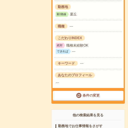
勤務地
栗丘
駅/路線
職種
---
こだわりINDEX
職種未経験OK
絶対
---
できれば
キーワード
---
あなたのプロフィール
---
条件の変更
他の検索結果を見る
勤務地でお仕事情報をさがす