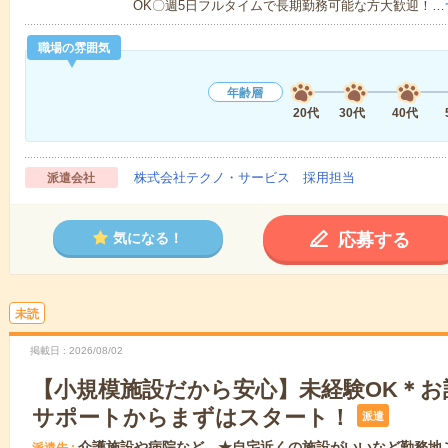
OK〇週5日フルタイムで長期勤務可能な方大歓迎！…
職場の雰囲気
年齢層
20代
30代
40代
株式会社テクノ・サービス 採用担当
派遣会社
応募する
気になる！
未読
掲載日
2026/08/02
【小規模施設だから安心】未経験OK＊お
サポートからまずはスタート！
派遣
介護施設や病院など ★自宅近くの施設がいいなど勤務地
派遣先