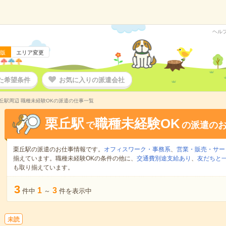
ヘル
版
エリア変更
た希望条件
お気に入りの派遣会社
丘駅周辺 職種未経験OKの派遣の仕事一覧
栗丘駅
職種未経験OK
で
の派遣の
栗丘駅の派遣のお仕事情報です。
オフィスワーク・事務系
、
営業・販売・サー
揃えています。職種未経験OKの条件の他に、
交通費別途支給あり
、
友だちと一
も取り揃えています。
3
1
3
件中
～
件を表示中
未読