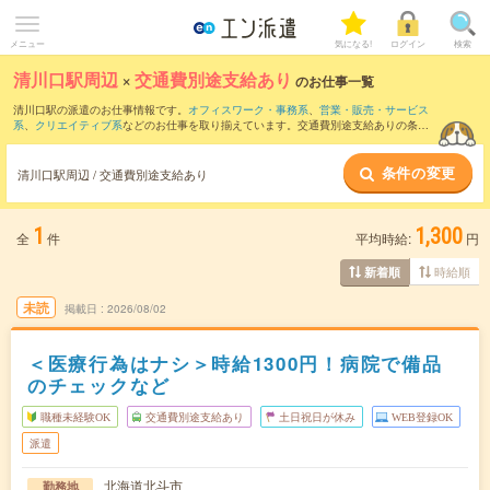
メニュー
気になる!
ログイン
検索
清川口駅周辺
×
交通費別途支給あり
のお仕事一覧
清川口駅の派遣のお仕事情報です。
オフィスワーク・事務系
、
営業・販売・サービス
系
、
クリエイティブ系
などのお仕事を取り揃えています。交通費別途支給ありの条件
の他に、
職種未経験OK
、
友だちと一緒の応募OK
、
週4日勤務
などのこだわり条件も取
り揃えています。
条件の変更
清川口駅周辺 / 交通費別途支給あり
1
1,300
全
件
平均時給:
円
時給順
新着順
未読
掲載日
2026/08/02
＜医療行為はナシ＞時給1300円！病院で備品
のチェックなど
職種未経験OK
交通費別途支給あり
土日祝日が休み
WEB登録OK
派遣
北海道北斗市
勤務地