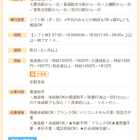
七重浜駅から---分／新函館北斗駅から---分／上磯駅から---分
／渡島当別駅から---分／清川口駅から---分
シフト制（月～日） ※平日のみなどの相談もOK ※週3なども
曜日頻度
相談OK
【シフト例】07:00～16:0009:00～18:0017:00～09:00※ 上記
時間
は一例です！そ…
即日～2ヶ月以上
期間
無資格の方：時給1300円～1625円 / 介護福祉士：時給1550
時給
円～1937円 / 初任者以上：時給1450円～1812円
交通費
全額支給
看護助手
仕事内容
＼無資格・未経験OKの看護助手／医療行為は一切行わない
ので未経験でも安心！▽具体的には…・リネンやシ…
職種未経験OK / ブランクOK / パソコンスキル不要 / 英語力不
応募資格
要
＼無資格＊未経験OK／★年齢不問・ブランクOK★履歴書不
要・来社不要（電話登録OK）★社会保険完備＼…