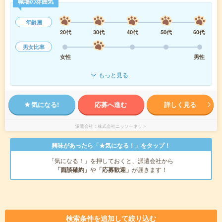
職場の雰囲気
年齢層
20代
30代
40代
50代
60代
男女比率
女性
男性
もっと見る
気になる!
応募へ進む
詳しく見る
派遣会社
株式会社ニッソーネット
興味があったら「★気になる！」をタップ！
「気になる！」を押しておくと、派遣会社から
「面談確約」
や
「応募歓迎」
が届きます！
検索条件を追加して絞り込む