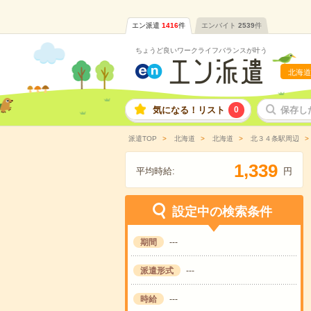
エン派遣
1416
件
エンバイト
2539
件
ちょうど良いワークライフバランスが叶う
北海道
気になる！リスト
0
保存し
派遣TOP
北海道
北海道
北３４条駅周辺
,
1
3
3
9
平均時給:
円
設定中の検索条件
期間
---
派遣形式
---
時給
---