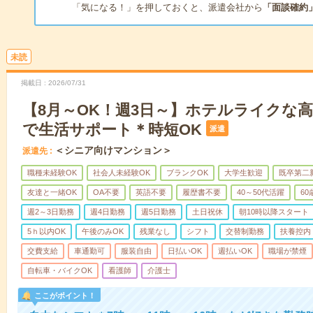
「気になる！」を押しておくと、派遣会社から
「面談確約
未読
掲載日
2026/07/31
【8月～OK！週3日～】ホテルライクな
で生活サポート＊時短OK
派遣
＜シニア向けマンション＞
派遣先
職種未経験OK
社会人未経験OK
ブランクOK
大学生歓迎
既卒第二
友達と一緒OK
OA不要
英語不要
履歴書不要
40～50代活躍
6
週2～3日勤務
週4日勤務
週5日勤務
土日祝休
朝10時以降スタート
5ｈ以内OK
午後のみOK
残業なし
シフト
交替制勤務
扶養控内
交費支給
車通勤可
服装自由
日払いOK
週払いOK
職場が禁煙
自転車・バイクOK
看護師
介護士
ここがポイント！