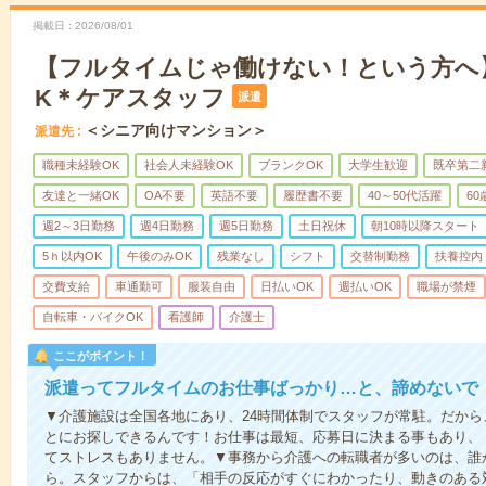
掲載日
2026/08/01
【フルタイムじゃ働けない！という方へ
K＊ケアスタッフ
派遣
＜シニア向けマンション＞
派遣先
職種未経験OK
社会人未経験OK
ブランクOK
大学生歓迎
既卒第二
友達と一緒OK
OA不要
英語不要
履歴書不要
40～50代活躍
6
週2～3日勤務
週4日勤務
週5日勤務
土日祝休
朝10時以降スタート
5ｈ以内OK
午後のみOK
残業なし
シフト
交替制勤務
扶養控内
交費支給
車通勤可
服装自由
日払いOK
週払いOK
職場が禁煙
自転車・バイクOK
看護師
介護士
ここがポイント！
派遣ってフルタイムのお仕事ばっかり…と、諦めないで
▼介護施設は全国各地にあり、24時間体制でスタッフが常駐。だか
とにお探しできるんです！お仕事は最短、応募日に決まる事もあり、
てストレスもありません。▼事務から介護への転職者が多いのは、誰
ら。スタッフからは、「相手の反応がすぐにわかったり、動きのある