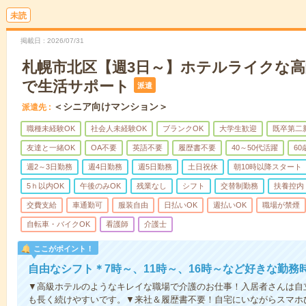
未読
掲載日
2026/07/31
札幌市北区【週3日～】ホテルライクな
で生活サポート
派遣
＜シニア向けマンション＞
派遣先
職種未経験OK
社会人未経験OK
ブランクOK
大学生歓迎
既卒第二
友達と一緒OK
OA不要
英語不要
履歴書不要
40～50代活躍
6
週2～3日勤務
週4日勤務
週5日勤務
土日祝休
朝10時以降スタート
5ｈ以内OK
午後のみOK
残業なし
シフト
交替制勤務
扶養控内
交費支給
車通勤可
服装自由
日払いOK
週払いOK
職場が禁煙
自転車・バイクOK
看護師
介護士
ここがポイント！
自由なシフト＊7時～、11時～、16時～など好きな勤務
▼高級ホテルのようなキレイな職場で介護のお仕事！入居者さんは自
も長く続けやすいです。▼来社＆履歴書不要！自宅にいながらスマホ