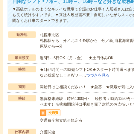
自由なシフト＊7時～、11時～、16時～など好きな勤務
▼高級ホテルのようなキレイな職場で介護のお仕事！入居者さんは自
も長く続けやすいです。▼来社＆履歴書不要！自宅にいながらスマホ
間なくお仕事スタートできます。
勤務地
札幌市北区
札幌駅から---分／北２４条駅から---分／新川(北海道)
原駅から---分
曜日頻度
週3日～5日OK（月～金） ★土日休みOK
時間
★1日4時間～の時短シフトOK★スタート時間選べます！7:00～1
など残業なし！※Wワー…
つづきを見る
期間
開始日はご相談ください！ ★急募 ★職場が気に入
時給
無資格未経験：時給1300円～ 経験者：時給1350
べます）※稼働開始時は手続き完了次第のお支払いと
交通費
交通費全額支給※規定有
仕事内容
介護関連