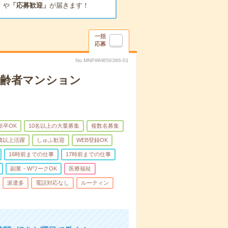
」
や
「応募歓迎」
が届きます！
一括
応募
No.MNPWH856386-01
高齢者マンション
新卒OK
10名以上の大量募集
複数名募集
0歳以上活躍
しゅふ歓迎
WEB登録OK
16時前までの仕事
17時前までの仕事
副業・WワークOK
医療福祉
派遣多
電話対応なし
ルーティン