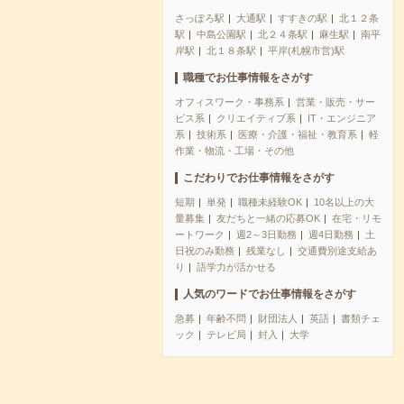
さっぽろ駅
大通駅
すすきの駅
北１２条
駅
中島公園駅
北２４条駅
麻生駅
南平
岸駅
北１８条駅
平岸(札幌市営)駅
職種でお仕事情報をさがす
オフィスワーク・事務系
営業・販売・サー
ビス系
クリエイティブ系
IT・エンジニア
系
技術系
医療・介護・福祉・教育系
軽
作業・物流・工場・その他
こだわりでお仕事情報をさがす
短期
単発
職種未経験OK
10名以上の大
量募集
友だちと一緒の応募OK
在宅・リモ
ートワーク
週2～3日勤務
週4日勤務
土
日祝のみ勤務
残業なし
交通費別途支給あ
り
語学力が活かせる
人気のワードでお仕事情報をさがす
急募
年齢不問
財団法人
英語
書類チェ
ック
テレビ局
封入
大学