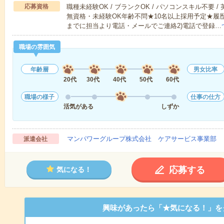
応募資格
職種未経験OK / ブランクOK / パソコンスキル不要 /
無資格・未経験OK年齢不問★10名以上採用予定★履
までに担当より電話・メールでご連絡2)電話で登録…
職場の雰囲気
年齢層
男女比率
20代
30代
40代
50代
60代
職場の様子
仕事の仕方
活気がある
しずか
マンパワーグループ株式会社 ケアサービス事業部 
派遣会社
応募する
気になる！
興味があったら「★気になる！」を