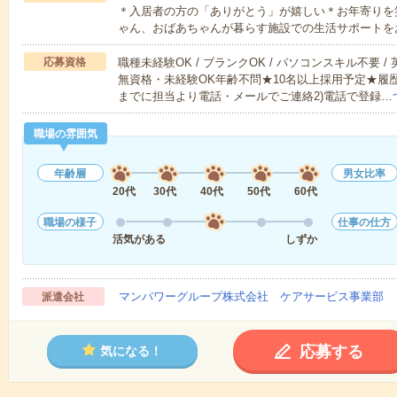
＊入居者の方の「ありがとう」が嬉しい＊お年寄りを
ゃん、おばあちゃんが暮らす施設での生活サポートを
応募資格
職種未経験OK / ブランクOK / パソコンスキル不要 /
無資格・未経験OK年齢不問★10名以上採用予定★履
までに担当より電話・メールでご連絡2)電話で登録…
職場の雰囲気
年齢層
男女比率
20代
30代
40代
50代
60代
職場の様子
仕事の仕方
活気がある
しずか
マンパワーグループ株式会社 ケアサービス事業部 
派遣会社
応募する
気になる！