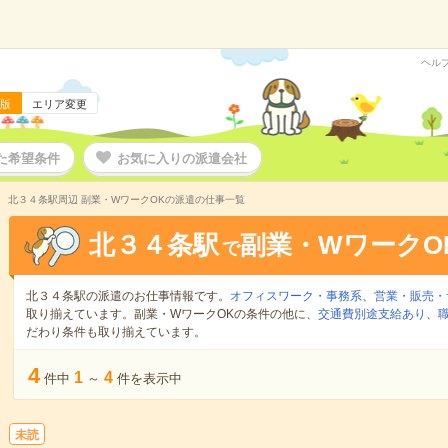
ヘル
版
エリア変更
た希望条件
お気に入りの派遣会社
北３４条駅周辺 副業・WワークOKの派遣の仕事一覧
北３４条駅
副業・WワークO
で
北３４条駅の派遣のお仕事情報です。
オフィスワーク・事務系
、
営業・販売・
取り揃えています。副業・WワークOKの条件の他に、
交通費別途支給あり
、
だわり条件も取り揃えています。
4
1
4
件中
～
件を表示中
未読