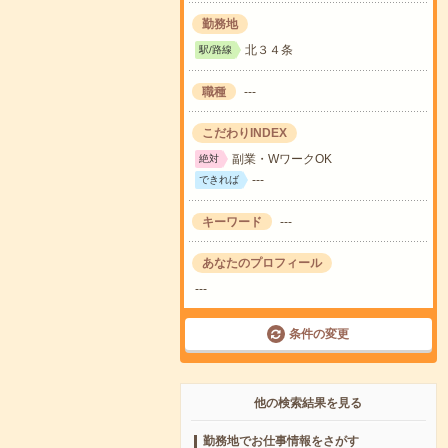
勤務地
北３４条
駅/路線
職種
---
こだわりINDEX
副業・WワークOK
絶対
---
できれば
キーワード
---
あなたのプロフィール
---
条件の変更
他の検索結果を見る
勤務地でお仕事情報をさがす