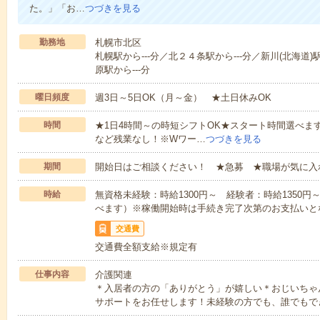
た。」「お…
つづきを見る
勤務地
札幌市北区
札幌駅から---分／北２４条駅から---分／新川(北海道)
原駅から---分
曜日頻度
週3日～5日OK（月～金） ★土日休みOK
時間
★1日4時間～の時短シフトOK★スタート時間選べます！7:00～1
など残業なし！※Wワー…
つづきを見る
期間
開始日はご相談ください！ ★急募 ★職場が気に入
時給
無資格未経験：時給1300円～ 経験者：時給1350
べます）※稼働開始時は手続き完了次第のお支払いと
交通費
交通費全額支給※規定有
仕事内容
介護関連
＊入居者の方の「ありがとう」が嬉しい＊おじいちゃ
サポートをお任せします！未経験の方でも、誰でもで