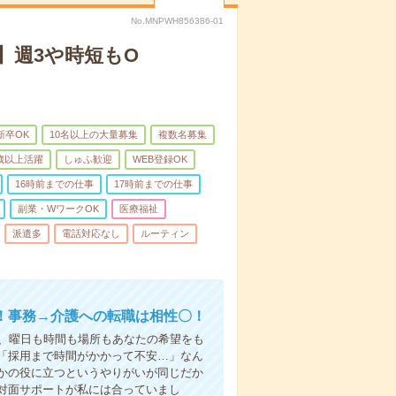
No.MNPWH856386-01
】週3や時短もO
新卒OK
10名以上の大量募集
複数名募集
0歳以上活躍
しゅふ歓迎
WEB登録OK
16時前までの仕事
17時前までの仕事
副業・WワークOK
医療福祉
派遣多
電話対応なし
ルーティン
！事務→介護への転職は相性〇！
ら、曜日も時間も場所もあなたの希望をも
「採用まで時間がかかって不安…」なん
かの役に立つというやりがいが同じだか
対面サポートが私には合っていまし