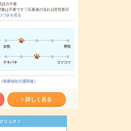
 英語力不要
歴書は不要です▽応募後の流れ1)翌営業日
つづきを見る
女性
男性
テキパキ
コツコツ
（医療福祉介護関連）
詳しく見る
クリック！