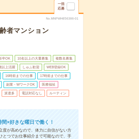
一括
応募
No.MNPWH856386-01
高齢者マンション
新卒OK
10名以上の大量募集
複数名募集
0歳以上活躍
しゅふ歓迎
WEB登録OK
16時前までの仕事
17時前までの仕事
副業・WワークOK
医療福祉
派遣多
電話対応なし
ルーティン
時間×好きな曜日で働く！
立度が高めなので、体力に自信がない方
ひとつでお仕事紹介まで可能なので、手