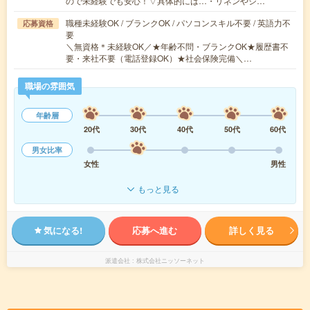
ので未経験でも安心！▽具体的には…・リネンやシ…
職種未経験OK / ブランクOK / パソコンスキル不要 / 英語力不
応募資格
要
＼無資格＊未経験OK／★年齢不問・ブランクOK★履歴書不
要・来社不要（電話登録OK）★社会保険完備＼…
職場の雰囲気
年齢層
20代
30代
40代
50代
60代
男女比率
女性
男性
もっと見る
気になる!
応募へ進む
詳しく見る
派遣会社
株式会社ニッソーネット