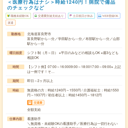
＜医療行為はナシ＞時給1240円！病院で備品
のチェックなど
職種未経験OK
交通費別途支給あり
土日祝日が休み
WEB登録OK
派遣
北海道富良野市
勤務地
富良野駅から---分／学田駅から---分／布部駅から---分／山部
駅から---分
シフト制（月～日） ※平日のみなどの相談もOK ※週3なども
曜日頻度
相談OK
【シフト例】07:00～16:0009:00～18:0017:00～09:00※ 上記
時間
は一例です！そ…
即日～2ヶ月以上
期間
無資格の方：時給1240円～1550円 / 介護福祉士：時給1550
時給
円～1937円 / 初任者以上：時給1450円～1812円
交通費
全額支給
看護助手
仕事内容
＼無資格・未経験OKの看護助手／医療行為は一切行わない