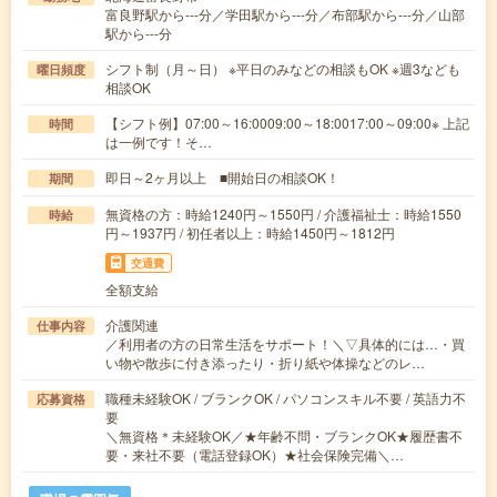
富良野駅から---分／学田駅から---分／布部駅から---分／山部
駅から---分
シフト制（月～日） ※平日のみなどの相談もOK ※週3なども
曜日頻度
相談OK
【シフト例】07:00～16:0009:00～18:0017:00～09:00※ 上記
時間
は一例です！そ…
即日～2ヶ月以上 ■開始日の相談OK！
期間
無資格の方：時給1240円～1550円 / 介護福祉士：時給1550
時給
円～1937円 / 初任者以上：時給1450円～1812円
交通費
全額支給
介護関連
仕事内容
／利用者の方の日常生活をサポート！＼▽具体的には…・買
い物や散歩に付き添ったり・折り紙や体操などのレ…
職種未経験OK / ブランクOK / パソコンスキル不要 / 英語力不
応募資格
要
＼無資格＊未経験OK／★年齢不問・ブランクOK★履歴書不
要・来社不要（電話登録OK）★社会保険完備＼…