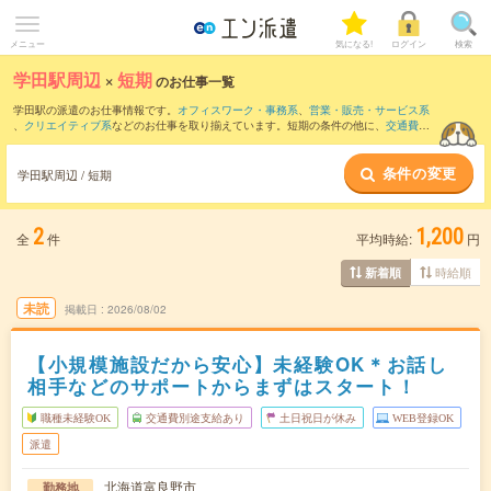
メニュー
気になる!
ログイン
検索
学田駅周辺
×
短期
のお仕事一覧
学田駅の派遣のお仕事情報です。
オフィスワーク・事務系
、
営業・販売・サービス系
、
クリエイティブ系
などのお仕事を取り揃えています。短期の条件の他に、
交通費別
途支給あり
、
職種未経験OK
、
友だちと一緒の応募OK
などでもお探し頂けます。
条件の変更
学田駅周辺 / 短期
2
1,200
全
件
平均時給:
円
時給順
新着順
未読
掲載日
2026/08/02
【小規模施設だから安心】未経験OK＊お話し
相手などのサポートからまずはスタート！
職種未経験OK
交通費別途支給あり
土日祝日が休み
WEB登録OK
派遣
北海道富良野市
勤務地