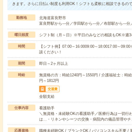
きます。さらに日払い制度も利用OK！シフトも柔軟に相談できるの
勤務地
北海道富良野市
富良野駅から---分／学田駅から---分／布部駅から---分
曜日頻度
シフト制（月～日）※平日のみなどの相談もOK※週3
時間
【シフト例】07:00～16:0009:00～18:0017:00
談ください！
期間
即日～2ヶ月以上
時給
無資格の方：時給1240円～1550円 / 介護福祉士：時給1
円～1812円
交通費
全額支給
仕事内容
看護助手
＼無資格・未経験OKの看護助手／医療行為は一切行
は…・リネンやシーツの交換・病院内の備品管理やチ
応募資格
職種未経験OK / ブランクOK / パソコンスキル不要 /