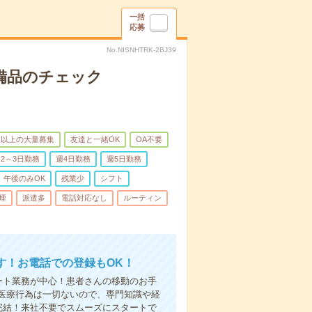
一括
応募
No.NISNHTRK-2BJ39
で備品のチェック
名以上の大量募集
友達と一緒OK
OA不要
2～3日勤務
週4日勤務
週5日勤務
午後のみOK
残業少
シフト
煙
派遣多
電話対応なし
ルーティン
す！お電話での登録もOK！
ート業務が中心！患者さんの移動のお手
医療行為は一切ないので、専門知識や経
完結！来社不要でスムーズにスタートで