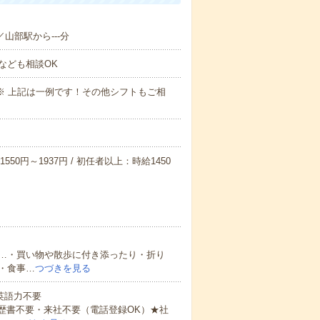
／山部駅から---分
なども相談OK
～09:00※ 上記は一例です！その他シフトもご相
550円～1937円 / 初任者以上：時給1450
…・買い物や散歩に付き添ったり・折り
・食事…
つづきを見る
 英語力不要
歴書不要・来社不要（電話登録OK）★社