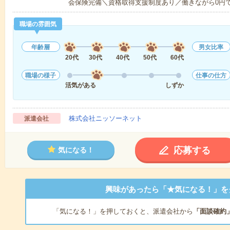
会保険完備＼資格取得支援制度あり／働きながら0円
職場の雰囲気
年齢層
男女比率
20代
30代
40代
50代
60代
職場の様子
仕事の仕方
活気がある
しずか
株式会社ニッソーネット
派遣会社
応募する
気になる！
興味があったら「★気になる！」を
「気になる！」を押しておくと、派遣会社から
「面談確約