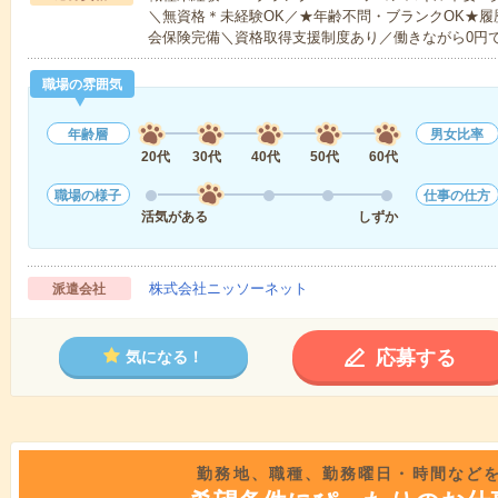
＼無資格＊未経験OK／★年齢不問・ブランクOK★履
会保険完備＼資格取得支援制度あり／働きながら0円
職場の雰囲気
年齢層
男女比率
20代
30代
40代
50代
60代
職場の様子
仕事の仕方
活気がある
しずか
株式会社ニッソーネット
派遣会社
応募する
気になる！
勤務地、職種、勤務曜日・時間など