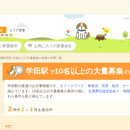
ヘル
版
エリア変更
た希望条件
お気に入りの派遣会社
田駅周辺 10名以上の大量募集の派遣の仕事一覧
学田駅
10名以上の大量募集
で
の
学田駅の派遣のお仕事情報です。
オフィスワーク・事務系
、
営業・販売・サー
揃えています。10名以上の大量募集の条件の他に、
交通費別途支給あり
、
職種
わり条件も取り揃えています。
2
1
2
件中
～
件を表示中
未読