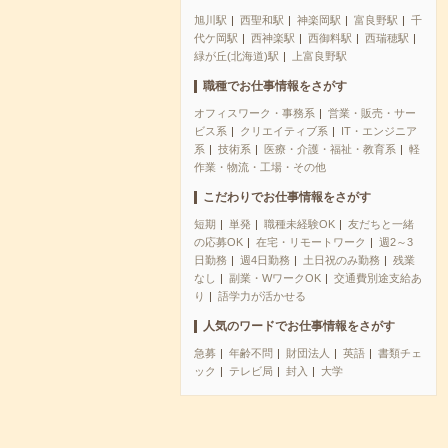
旭川駅
西聖和駅
神楽岡駅
富良野駅
千
代ケ岡駅
西神楽駅
西御料駅
西瑞穂駅
緑が丘(北海道)駅
上富良野駅
職種でお仕事情報をさがす
オフィスワーク・事務系
営業・販売・サー
ビス系
クリエイティブ系
IT・エンジニア
系
技術系
医療・介護・福祉・教育系
軽
作業・物流・工場・その他
こだわりでお仕事情報をさがす
短期
単発
職種未経験OK
友だちと一緒
の応募OK
在宅・リモートワーク
週2～3
日勤務
週4日勤務
土日祝のみ勤務
残業
なし
副業・WワークOK
交通費別途支給あ
り
語学力が活かせる
人気のワードでお仕事情報をさがす
急募
年齢不問
財団法人
英語
書類チェ
ック
テレビ局
封入
大学