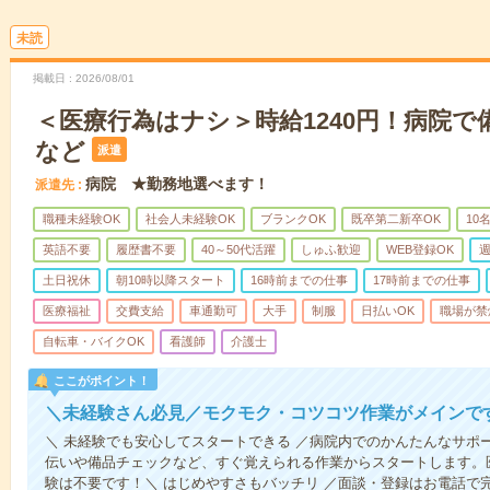
未読
掲載日
2026/08/01
＜医療行為はナシ＞時給1240円！病院
など
派遣
病院 ★勤務地選べます！
派遣先
職種未経験OK
社会人未経験OK
ブランクOK
既卒第二新卒OK
10
英語不要
履歴書不要
40～50代活躍
しゅふ歓迎
WEB登録OK
週
土日祝休
朝10時以降スタート
16時前までの仕事
17時前までの仕事
医療福祉
交費支給
車通勤可
大手
制服
日払いOK
職場が禁
自転車・バイクOK
看護師
介護士
ここがポイント！
＼未経験さん必見／モクモク・コツコツ作業がメインで
＼ 未経験でも安心してスタートできる ／病院内でのかんたんなサポ
伝いや備品チェックなど、すぐ覚えられる作業からスタートします。
験は不要です！＼ はじめやすさもバッチリ ／面談・登録はお電話で