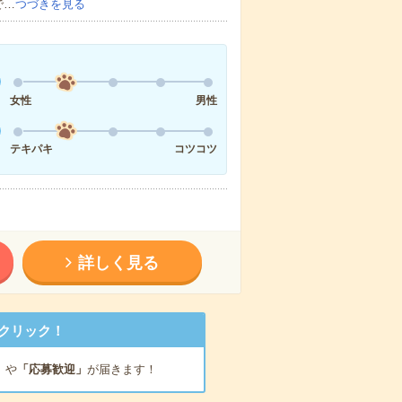
で…
つづきを見る
女性
男性
テキパキ
コツコツ
詳しく見る
クリック！
」
や
「応募歓迎」
が届きます！