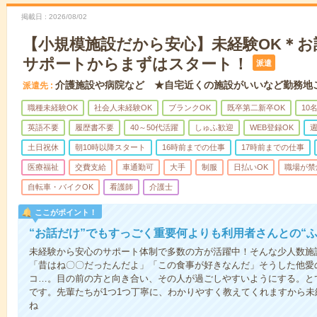
掲載日
2026/08/02
【小規模施設だから安心】未経験OK＊お
サポートからまずはスタート！
派遣
介護施設や病院など ★自宅近くの施設がいいなど勤務地
派遣先
職種未経験OK
社会人未経験OK
ブランクOK
既卒第二新卒OK
10
英語不要
履歴書不要
40～50代活躍
しゅふ歓迎
WEB登録OK
週
土日祝休
朝10時以降スタート
16時前までの仕事
17時前までの仕事
医療福祉
交費支給
車通勤可
大手
制服
日払いOK
職場が禁
自転車・バイクOK
看護師
介護士
ここがポイント！
“お話だけ”でもすっごく重要何よりも利用者さんとの“
未経験から安心のサポート体制で多数の方が活躍中！そんな少人数施
「昔はね〇〇だったんだよ」「この食事が好きなんだ」そうした他愛
コ…。目の前の方と向き合い、その人が過ごしやすいようにする。と
です。先輩たちが1つ1つ丁寧に、わかりやすく教えてくれますから
ね