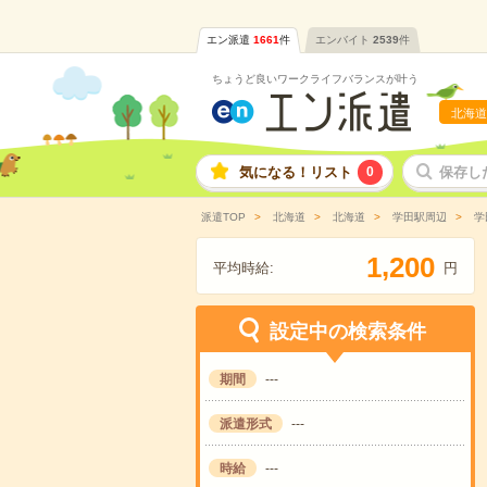
エン派遣
1661
件
エンバイト
2539
件
ちょうど良いワークライフバランスが叶う
北海道
気になる！リスト
0
保存し
派遣TOP
北海道
北海道
学田駅周辺
学
,
1
2
0
0
平均時給:
円
設定中の検索条件
期間
---
派遣形式
---
時給
---