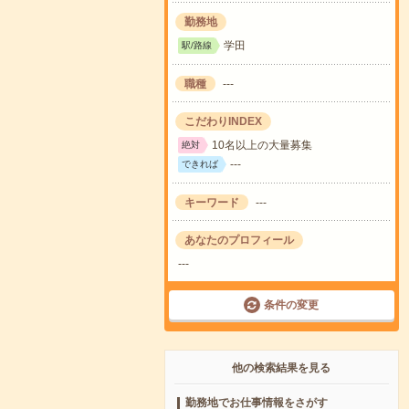
勤務地
学田
駅/路線
職種
---
こだわりINDEX
10名以上の大量募集
絶対
---
できれば
キーワード
---
あなたのプロフィール
---
条件の変更
他の検索結果を見る
勤務地でお仕事情報をさがす