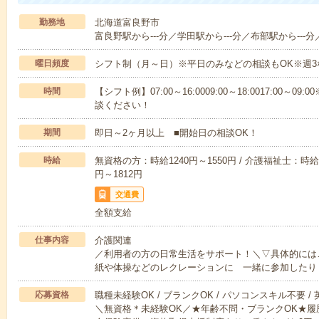
勤務地
北海道富良野市
富良野駅から---分／学田駅から---分／布部駅から---分
曜日頻度
シフト制（月～日）※平日のみなどの相談もOK※週3
時間
【シフト例】07:00～16:0009:00～18:0017:00
談ください！
期間
即日～2ヶ月以上 ■開始日の相談OK！
時給
無資格の方：時給1240円～1550円 / 介護福祉士：時給1
円～1812円
交通費
全額支給
仕事内容
介護関連
／利用者の方の日常生活をサポート！＼▽具体的には
紙や体操などのレクレーションに 一緒に参加したり
応募資格
職種未経験OK / ブランクOK / パソコンスキル不要 /
＼無資格＊未経験OK／★年齢不問・ブランクOK★履