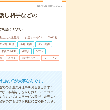
No.NISNHTRK-2SS39
話し相手などの
ご相談ください
名以上の大量募集
友達と一緒OK
OA不要
2～3日勤務
週4日勤務
週5日勤務
午後のみOK
残業少
シフト
煙
派遣多
電話対応なし
ルーティン
ふれあい”が大事なんです。
設での介護のお仕事をお任せします！
のない会話をしながらお互いにニコニ
てもシンプルなサービス業が、介護なん
未経験の方もぜひお気軽にご応募ください