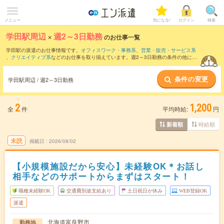
メニュー
気になる!
ログイン
検索
学田駅周辺
×
週2～3日勤務
のお仕事一覧
学田駅の派遣のお仕事情報です。
オフィスワーク・事務系
、
営業・販売・サービス系
、
クリエイティブ系
などのお仕事を取り揃えています。週2～3日勤務の条件の他に、
交通費別途支給あり
、
職種未経験OK
、
友だちと一緒の応募OK
などのこだわり条件も
取り揃えています。
条件の変更
学田駅周辺 / 週2～3日勤務
2
1,200
全
件
平均時給:
円
時給順
新着順
未読
掲載日
2026/08/02
【小規模施設だから安心】未経験OK＊お話し
相手などのサポートからまずはスタート！
職種未経験OK
交通費別途支給あり
土日祝日が休み
WEB登録OK
派遣
北海道富良野市
勤務地