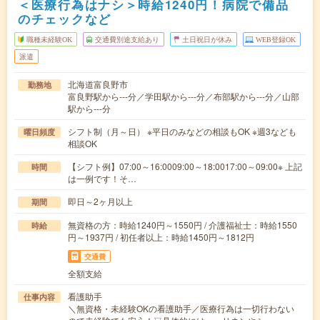
＜医療行為はナシ＞時給1240円！病院で備品
のチェックなど
職種未経験OK
交通費別途支給あり
土日祝日が休み
WEB登録OK
派遣
北海道富良野市
勤務地
富良野駅から---分／学田駅から---分／布部駅から---分／山部
駅から---分
シフト制（月～日） ※平日のみなどの相談もOK ※週3なども
曜日頻度
相談OK
【シフト例】07:00～16:0009:00～18:0017:00～09:00※ 上記
時間
は一例です！そ…
即日～2ヶ月以上
期間
無資格の方：時給1240円～1550円 / 介護福祉士：時給1550
時給
円～1937円 / 初任者以上：時給1450円～1812円
交通費
全額支給
看護助手
仕事内容
＼無資格・未経験OKの看護助手／医療行為は一切行わない