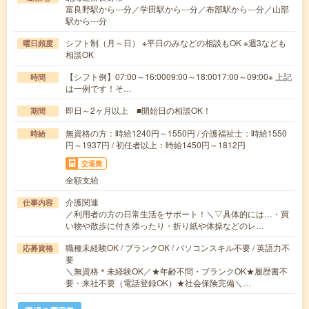
富良野駅から---分／学田駅から---分／布部駅から---分／山部
駅から---分
シフト制（月～日） ※平日のみなどの相談もOK ※週3なども
曜日頻度
相談OK
【シフト例】07:00～16:0009:00～18:0017:00～09:00※ 上記
時間
は一例です！そ…
即日～2ヶ月以上 ■開始日の相談OK！
期間
無資格の方：時給1240円～1550円 / 介護福祉士：時給1550
時給
円～1937円 / 初任者以上：時給1450円～1812円
交通費
全額支給
介護関連
仕事内容
／利用者の方の日常生活をサポート！＼▽具体的には…・買
い物や散歩に付き添ったり・折り紙や体操などのレ…
職種未経験OK / ブランクOK / パソコンスキル不要 / 英語力不
応募資格
要
＼無資格＊未経験OK／★年齢不問・ブランクOK★履歴書不
要・来社不要（電話登録OK）★社会保険完備＼…