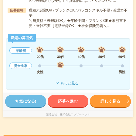
ので未経験でも安心！▽具体的には…・リネンやシ…
職種未経験OK / ブランクOK / パソコンスキル不要 / 英語力不
応募資格
要
＼無資格＊未経験OK／★年齢不問・ブランクOK★履歴書不
要・来社不要（電話登録OK）★社会保険完備＼…
職場の雰囲気
年齢層
20代
30代
40代
50代
60代
男女比率
女性
男性
もっと見る
気になる!
応募へ進む
詳しく見る
派遣会社
株式会社ニッソーネット