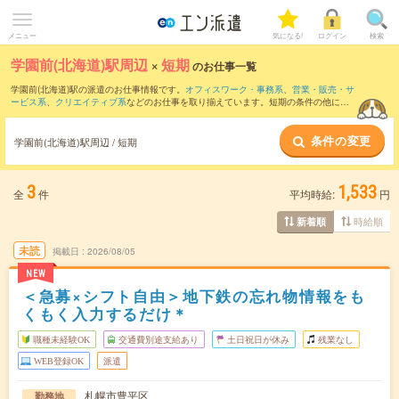
メニュー
気になる!
ログイン
検索
学園前(北海道)駅周辺
×
短期
のお仕事一覧
学園前(北海道)駅の派遣のお仕事情報です。
オフィスワーク・事務系
、
営業・販売・サ
ービス系
、
クリエイティブ系
などのお仕事を取り揃えています。短期の条件の他に、
交通費別途支給あり
、
職種未経験OK
、
友だちと一緒の応募OK
などでもお探し頂けま
す。
条件の変更
学園前(北海道)駅周辺 / 短期
3
1,533
全
件
平均時給:
円
時給順
新着順
未読
掲載日
2026/08/05
NEW
＜急募×シフト自由＞地下鉄の忘れ物情報をも
くもく入力するだけ＊
職種未経験OK
交通費別途支給あり
土日祝日が休み
残業なし
WEB登録OK
派遣
札幌市豊平区
勤務地