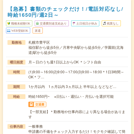
【急募】書類のチェックだけ！/電話対応なし/
時給1650円/週2日～
職種未経験OK
交通費別途支給あり
土日祝日が休み
残業なし
WEB登録OK
派遣
札幌市豊平区
勤務地
福住駅から徒歩5分／月寒中央駅から徒歩5分／学園前(北海
道)駅から徒歩5分
月～日のうち週1日以上からOK ＊シフト自由
曜日頻度
(1)9:00～16:00(2)9:00～17:00(3)9:00～18:00＊1日3時間～
時間
OK＊フ…
1か月以内 1ヵ月以内 3ヵ月以上 半年以上 などなど…
期間
時給1650円~ ※日払い・週払い・月払いを選択可能
時給
交通費
【一部支給】＊勤務地や仕事内容により異なる場合がありま
す
一般事務
仕事内容
申請書の不備をチェック入力するだけ！モクモク確認して簡