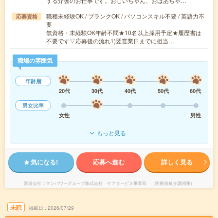
する介護のお仕事です。おじいちゃん、おばあちゃ…
職種未経験OK / ブランクOK / パソコンスキル不要 / 英語力不
応募資格
要
無資格・未経験OK年齢不問★10名以上採用予定★履歴書は
不要です▽応募後の流れ1)翌営業日までに担当…
職場の雰囲気
年齢層
20代
30代
40代
50代
60代
男女比率
女性
男性
もっと見る
気になる!
応募へ進む
詳しく見る
派遣会社
マンパワーグループ株式会社 ケアサービス事業部 （医療福祉介護関連）
未読
掲載日
2026/07/29