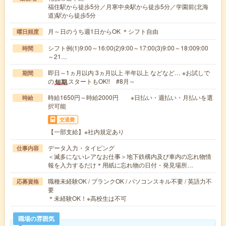
福住駅から徒歩5分／月寒中央駅から徒歩5分／学園前(北海
道)駅から徒歩5分
月～日のうち週1日からOK ＊シフト自由
曜日頻度
シフト例(1)9:00～16:00(2)9:00～17:00(3)9:00～18:009:00
時間
～21…
即日～1ヵ月以内 3ヵ月以上 半年以上 などなど… ※お試しで
期間
の
スタートもOK!! #8月～
短期
時給1650円～時給2000円 ※日払い・週払い・月払いを選
時給
択可能
交通費
【一部支給】※社内規定あり
データ入力・タイピング
仕事内容
＜滅多にないレアなお仕事＞地下鉄構内及び車内の忘れ物情
報を入力するだけ＊用紙に忘れ物の日付・発見場所…
職種未経験OK / ブランクOK / パソコンスキル不要 / 英語力不
応募資格
要
＊未経験OK！※高校生は不可
職場の雰囲気