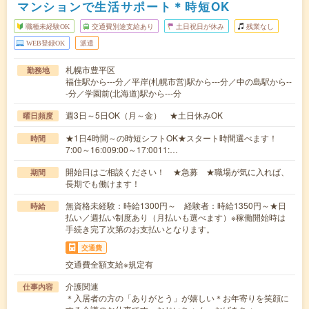
マンションで生活サポート＊時短OK
職種未経験OK
交通費別途支給あり
土日祝日が休み
残業なし
WEB登録OK
派遣
札幌市豊平区
勤務地
福住駅から---分／平岸(札幌市営)駅から---分／中の島駅から--
-分／学園前(北海道)駅から---分
週3日～5日OK（月～金） ★土日休みOK
曜日頻度
★1日4時間～の時短シフトOK★スタート時間選べます！
時間
7:00～16:009:00～17:0011:…
開始日はご相談ください！ ★急募 ★職場が気に入れば、
期間
長期でも働けます！
無資格未経験：時給1300円～ 経験者：時給1350円～★日
時給
払い／週払い制度あり（月払いも選べます）※稼働開始時は
手続き完了次第のお支払いとなります。
交通費
交通費全額支給※規定有
介護関連
仕事内容
＊入居者の方の「ありがとう」が嬉しい＊お年寄りを笑顔に