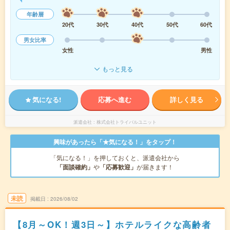
年齢層
20代
30代
40代
50代
60代
男女比率
女性
男性
もっと見る
気になる!
応募へ進む
詳しく見る
派遣会社
株式会社トライバルユニット
興味があったら「★気になる！」をタップ！
「気になる！」を押しておくと、派遣会社から
「面談確約」
や
「応募歓迎」
が届きます！
未読
掲載日
2026/08/02
【8月～OK！週3日～】ホテルライクな高齢者