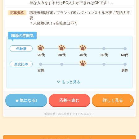
単な入力をするだけPC入力ができればOKです！…
職種未経験OK / ブランクOK / パソコンスキル不要 / 英語力不
応募資格
要
＊未経験OK！※高校生は不可
職場の雰囲気
年齢層
20代
30代
40代
50代
60代
男女比率
女性
男性
もっと見る
気になる!
応募へ進む
詳しく見る
派遣会社
株式会社トライバルユニット