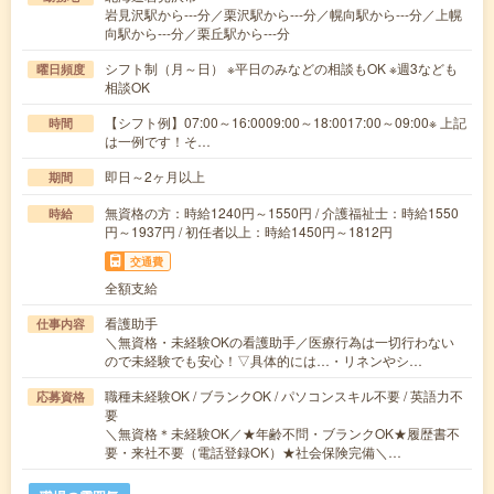
岩見沢駅から---分／栗沢駅から---分／幌向駅から---分／上幌
向駅から---分／栗丘駅から---分
シフト制（月～日） ※平日のみなどの相談もOK ※週3なども
曜日頻度
相談OK
【シフト例】07:00～16:0009:00～18:0017:00～09:00※ 上記
時間
は一例です！そ…
即日～2ヶ月以上
期間
無資格の方：時給1240円～1550円 / 介護福祉士：時給1550
時給
円～1937円 / 初任者以上：時給1450円～1812円
交通費
全額支給
看護助手
仕事内容
＼無資格・未経験OKの看護助手／医療行為は一切行わない
ので未経験でも安心！▽具体的には…・リネンやシ…
職種未経験OK / ブランクOK / パソコンスキル不要 / 英語力不
応募資格
要
＼無資格＊未経験OK／★年齢不問・ブランクOK★履歴書不
要・来社不要（電話登録OK）★社会保険完備＼…