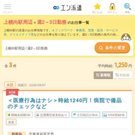
メニュー
気になる!
ログイン
検索
上幌向駅周辺
×
週2～3日勤務
のお仕事一覧
上幌向駅の派遣のお仕事情報です。
オフィスワーク・事務系
、
営業・販売・サービス
系
、
クリエイティブ系
などのお仕事を取り揃えています。週2～3日勤務の条件の他
に、
交通費別途支給あり
、
職種未経験OK
、
友だちと一緒の応募OK
などのこだわり条
件も取り揃えています。
条件の変更
上幌向駅周辺 / 週2～3日勤務
3
1,250
全
件
平均時給:
円
時給順
新着順
未読
掲載日
2026/08/07
NEW
＜医療行為はナシ＞時給1240円！病院で備品
のチェックなど
職種未経験OK
交通費別途支給あり
土日祝日が休み
WEB登録OK
派遣
北海道岩見沢市
勤務地