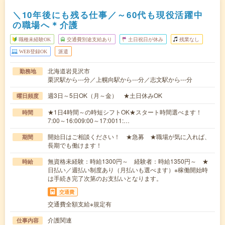
＼10年後にも残る仕事／～60代も現役活躍中
の職場へ＊介護
職種未経験OK
交通費別途支給あり
土日祝日が休み
残業なし
WEB登録OK
派遣
北海道岩見沢市
勤務地
栗沢駅から---分／上幌向駅から---分／志文駅から---分
週3日～5日OK（月～金） ★土日休みOK
曜日頻度
★1日4時間～の時短シフトOK★スタート時間選べます！
時間
7:00～16:009:00～17:0011:…
開始日はご相談ください！ ★急募 ★職場が気に入れば、
期間
長期でも働けます！
無資格未経験：時給1300円～ 経験者：時給1350円～ ★
時給
日払い／週払い制度あり（月払いも選べます）※稼働開始時
は手続き完了次第のお支払いとなります。
交通費
交通費全額支給※規定有
介護関連
仕事内容