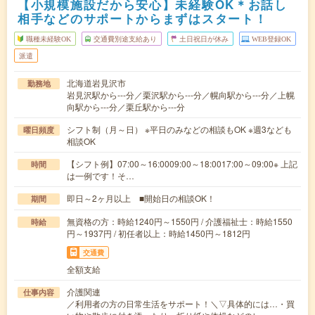
【小規模施設だから安心】未経験OK＊お話し
相手などのサポートからまずはスタート！
職種未経験OK
交通費別途支給あり
土日祝日が休み
WEB登録OK
派遣
北海道岩見沢市
勤務地
岩見沢駅から---分／栗沢駅から---分／幌向駅から---分／上幌
向駅から---分／栗丘駅から---分
シフト制（月～日） ※平日のみなどの相談もOK ※週3なども
曜日頻度
相談OK
【シフト例】07:00～16:0009:00～18:0017:00～09:00※ 上記
時間
は一例です！そ…
即日～2ヶ月以上 ■開始日の相談OK！
期間
無資格の方：時給1240円～1550円 / 介護福祉士：時給1550
時給
円～1937円 / 初任者以上：時給1450円～1812円
交通費
全額支給
介護関連
仕事内容
／利用者の方の日常生活をサポート！＼▽具体的には…・買