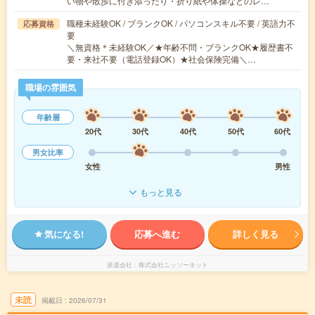
い物や散歩に付き添ったり・折り紙や体操などのレ…
職種未経験OK / ブランクOK / パソコンスキル不要 / 英語力不
応募資格
要
＼無資格＊未経験OK／★年齢不問・ブランクOK★履歴書不
要・来社不要（電話登録OK）★社会保険完備＼…
職場の雰囲気
年齢層
20代
30代
40代
50代
60代
男女比率
女性
男性
もっと見る
気になる!
応募へ進む
詳しく見る
派遣会社
株式会社ニッソーネット
未読
掲載日
2026/07/31