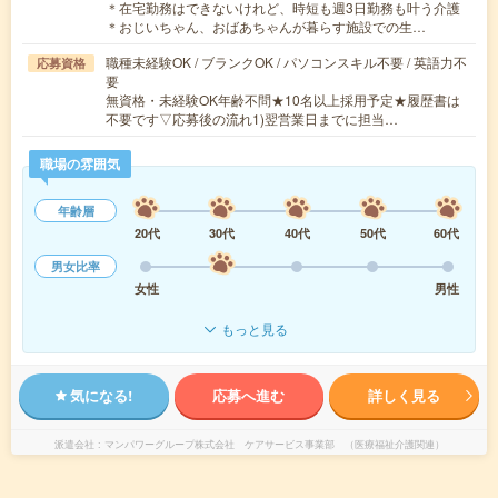
＊在宅勤務はできないけれど、時短も週3日勤務も叶う介護
＊おじいちゃん、おばあちゃんが暮らす施設での生…
職種未経験OK / ブランクOK / パソコンスキル不要 / 英語力不
応募資格
要
無資格・未経験OK年齢不問★10名以上採用予定★履歴書は
不要です▽応募後の流れ1)翌営業日までに担当…
職場の雰囲気
年齢層
20代
30代
40代
50代
60代
男女比率
女性
男性
もっと見る
気になる!
応募へ進む
詳しく見る
派遣会社
マンパワーグループ株式会社 ケアサービス事業部 （医療福祉介護関連）