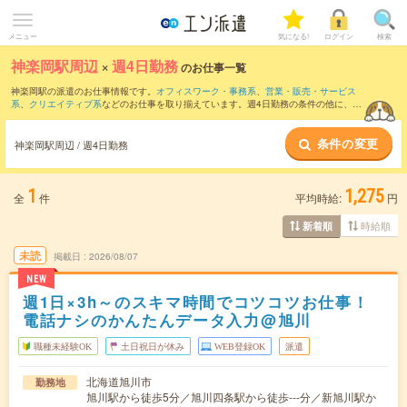
メニュー
気になる!
ログイン
検索
神楽岡駅周辺
×
週4日勤務
のお仕事一覧
神楽岡駅の派遣のお仕事情報です。
オフィスワーク・事務系
、
営業・販売・サービス
系
、
クリエイティブ系
などのお仕事を取り揃えています。週4日勤務の条件の他に、
交
通費別途支給あり
、
職種未経験OK
、
友だちと一緒の応募OK
などのこだわり条件も取
り揃えています。
条件の変更
神楽岡駅周辺 / 週4日勤務
1
1,275
全
件
平均時給:
円
時給順
新着順
未読
掲載日
2026/08/07
NEW
週1日×3h～のスキマ時間でコツコツお仕事！
電話ナシのかんたんデータ入力@旭川
職種未経験OK
土日祝日が休み
WEB登録OK
派遣
北海道旭川市
勤務地
旭川駅から徒歩5分／旭川四条駅から徒歩---分／新旭川駅か