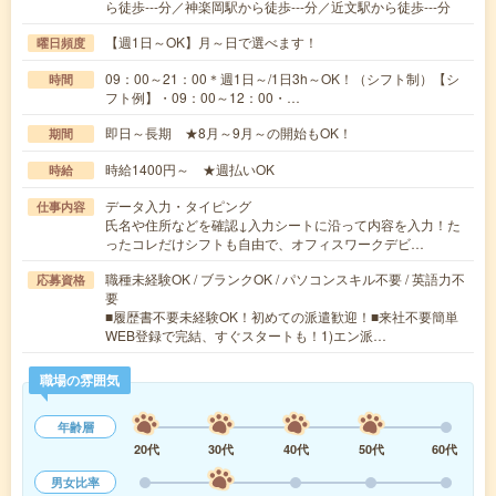
ら徒歩---分／神楽岡駅から徒歩---分／近文駅から徒歩---分
【週1日～OK】月～日で選べます！
曜日頻度
09：00～21：00＊週1日～/1日3h～OK！（シフト制）【シ
時間
フト例】・09：00～12：00・…
即日～長期 ★8月～9月～の開始もOK！
期間
時給1400円～ ★週払いOK
時給
データ入力・タイピング
仕事内容
氏名や住所などを確認↓入力シートに沿って内容を入力！た
ったコレだけシフトも自由で、オフィスワークデビ…
職種未経験OK / ブランクOK / パソコンスキル不要 / 英語力不
応募資格
要
■履歴書不要未経験OK！初めての派遣歓迎！■来社不要簡単
WEB登録で完結、すぐスタートも！1)エン派…
職場の雰囲気
年齢層
20代
30代
40代
50代
60代
男女比率