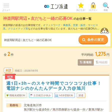
メニュー
気になる!
ログイン
検索
神楽岡駅周辺
×
友だちと一緒の応募OK
のお仕事一覧
神楽岡駅の派遣のお仕事情報です。
オフィスワーク・事務系
、
営業・販売・サービス
系
、
クリエイティブ系
などのお仕事を取り揃えています。友だちと一緒の応募OKの条
件の他に、
交通費別途支給あり
、
職種未経験OK
、
週4日勤務
などのこだわり条件も取
り揃えています。
条件の変更
神楽岡駅周辺 / 友だちと一緒の応募OK
2
1,275
全
件
平均時給:
円
時給順
新着順
未読
掲載日
2026/08/05
NEW
週1日×3h～のスキマ時間でコツコツお仕事！
電話ナシのかんたんデータ入力@旭川
職種未経験OK
土日祝日が休み
WEB登録OK
派遣
北海道旭川市
勤務地
旭川駅から徒歩5分／旭川四条駅から徒歩---分／新旭川駅か