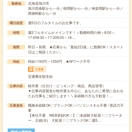
北海道旭川市
勤務地
旭川四条駅から---分／桜岡駅から---分／神楽岡駅から---分／
西御料駅から---分
週5日のフルタイムのお仕事です。
曜日頻度
週5フルタイムがメインです！＜勤務時間の例＞8:00～
時間
17:008:30～17:309:00～18:…
即日～長期 ★応募から「最短2日後」に勤務OK！スタート
期間
日はご相談ください。
時給1150円～1350円 ★Wワーク不可
時給
交通費
交通費全額支給
軽作業（仕分け・ピッキング・検品、商品管理）
仕事内容
▼仕事内容製造や軽作業を中心に、あなたのご希望に合わせ
たお仕事をご紹介します！＼未経験の方も大歓迎！…
職種未経験OK / ブランクOK / パソコンスキル不要 / 英語力不
応募資格
要
【来社不要、WEB登録OK！】〇未経験大歓迎！〇フリータ
ー、主婦(夫) 大歓迎！〇ブランクOK〇週5…