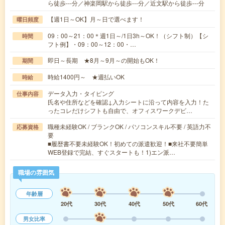
ら徒歩---分／神楽岡駅から徒歩---分／近文駅から徒歩---分
【週1日～OK】月～日で選べます！
曜日頻度
09：00～21：00＊週1日～/1日3h～OK！（シフト制）【シ
時間
フト例】・09：00～12：00・…
即日～長期 ★8月～9月～の開始もOK！
期間
時給1400円～ ★週払いOK
時給
データ入力・タイピング
仕事内容
氏名や住所などを確認↓入力シートに沿って内容を入力！た
ったコレだけシフトも自由で、オフィスワークデビ…
職種未経験OK / ブランクOK / パソコンスキル不要 / 英語力不
応募資格
要
■履歴書不要未経験OK！初めての派遣歓迎！■来社不要簡単
WEB登録で完結、すぐスタートも！1)エン派…
職場の雰囲気
年齢層
20代
30代
40代
50代
60代
男女比率