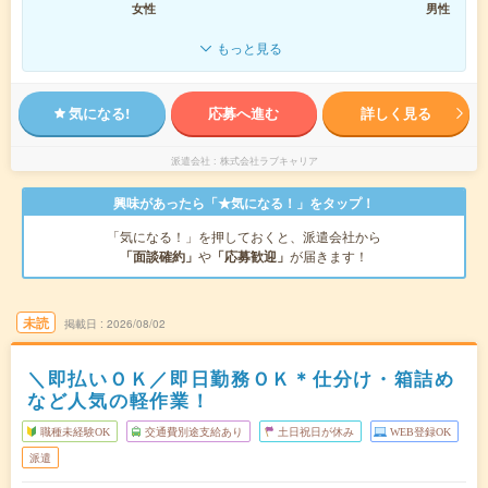
女性
男性
もっと見る
気になる!
応募へ進む
詳しく見る
派遣会社
株式会社ラブキャリア
興味があったら「★気になる！」をタップ！
「気になる！」を押しておくと、派遣会社から
「面談確約」
や
「応募歓迎」
が届きます！
未読
掲載日
2026/08/02
＼即払いＯＫ／即日勤務ＯＫ＊仕分け・箱詰め
など人気の軽作業！
職種未経験OK
交通費別途支給あり
土日祝日が休み
WEB登録OK
派遣