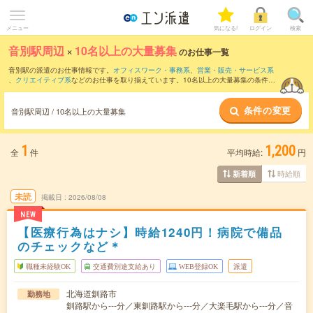
メニュー
気になる!
ログイン
検索
音別駅周辺
×
10名以上の大量募集
のお仕事一覧
音別駅の派遣のお仕事情報です。
オフィスワーク・事務系
、
営業・販売・サービス系
、
クリエイティブ系
などのお仕事を取り揃えています。10名以上の大量募集の条件の
他に、
交通費別途支給あり
、
職種未経験OK
、
友だちと一緒の応募OK
などのこだわり
条件も取り揃えています。
条件の変更
音別駅周辺 / 10名以上の大量募集
1
1,200
全
件
平均時給:
円
時給順
新着順
未読
掲載日
2026/08/08
NEW
【医療行為はナシ】時給1240円！病院で備品
のチェックなど＊
職種未経験OK
交通費別途支給あり
WEB登録OK
派遣
北海道釧路市
勤務地
釧路駅から---分／東釧路駅から---分／大楽毛駅から---分／音