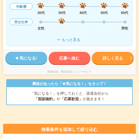
年齢層
20代
30代
40代
50代
60代
男女比率
女性
男性
もっと見る
気になる!
応募へ進む
詳しく見る
派遣会社
株式会社ニッソーネット
興味があったら「★気になる！」をタップ！
「気になる！」を押しておくと、派遣会社から
「面談確約」
や
「応募歓迎」
が届きます！
検索条件を追加して絞り込む