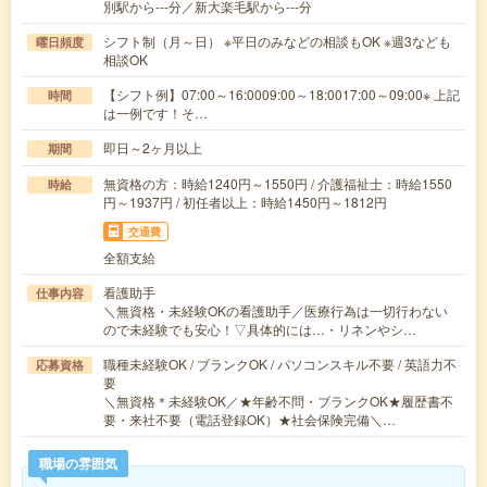
別駅から---分／新大楽毛駅から---分
シフト制（月～日） ※平日のみなどの相談もOK ※週3なども
曜日頻度
相談OK
【シフト例】07:00～16:0009:00～18:0017:00～09:00※ 上記
時間
は一例です！そ…
即日～2ヶ月以上
期間
無資格の方：時給1240円～1550円 / 介護福祉士：時給1550
時給
円～1937円 / 初任者以上：時給1450円～1812円
交通費
全額支給
看護助手
仕事内容
＼無資格・未経験OKの看護助手／医療行為は一切行わない
ので未経験でも安心！▽具体的には…・リネンやシ…
職種未経験OK / ブランクOK / パソコンスキル不要 / 英語力不
応募資格
要
＼無資格＊未経験OK／★年齢不問・ブランクOK★履歴書不
要・来社不要（電話登録OK）★社会保険完備＼…
職場の雰囲気