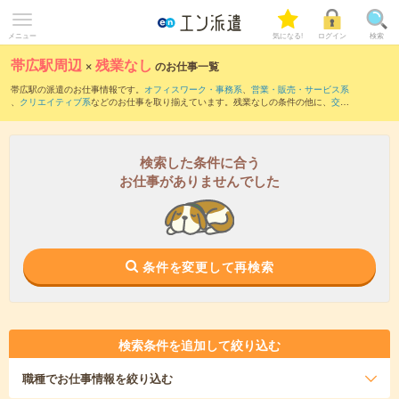
メニュー
気になる!
ログイン
検索
帯広駅周辺
×
残業なし
のお仕事一覧
帯広駅の派遣のお仕事情報です。
オフィスワーク・事務系
、
営業・販売・サービス系
、
クリエイティブ系
などのお仕事を取り揃えています。残業なしの条件の他に、
交通
費別途支給あり
、
職種未経験OK
、
友だちと一緒の応募OK
などのこだわり条件も取り
揃えています。
検索した条件に合う
お仕事がありませんでした
条件を変更して再検索
検索条件を追加して絞り込む
職種
でお仕事情報を絞り込む