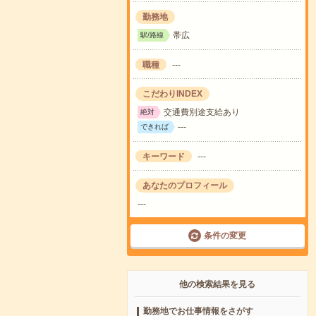
勤務地
帯広
駅/路線
職種
---
こだわりINDEX
交通費別途支給あり
絶対
---
できれば
キーワード
---
あなたのプロフィール
---
条件の変更
他の検索結果を見る
勤務地でお仕事情報をさがす