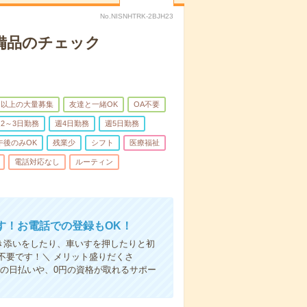
No.NISNHTRK-2BJH23
で備品のチェック
名以上の大量募集
友達と一緒OK
OA不要
2～3日勤務
週4日勤務
週5日勤務
午後のみOK
残業少
シフト
医療福祉
電話対応なし
ルーティン
す！お電話での登録もOK！
付き添いをしたり、車いすを押したりと初
不要です！＼ メリット盛りだくさ
の日払いや、0円の資格が取れるサポー