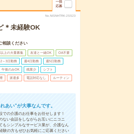
一括
応募
No.NISNHTRK-2SS23
ど＊未経験OK
ご相談ください
名以上の大量募集
友達と一緒OK
OA不要
2～3日勤務
週4日勤務
週5日勤務
午後のみOK
残業少
シフト
煙
派遣多
電話対応なし
ルーティン
ふれあい”が大事なんです。
設での介護のお仕事をお任せします！
のない会話をしながらお互いにニコニ
てもシンプルなサービス業が、介護なん
未経験の方もぜひお気軽にご応募ください