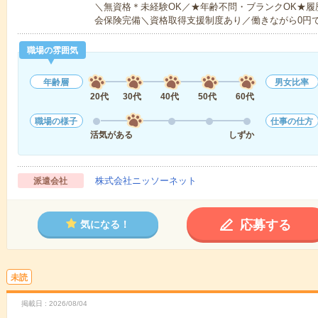
＼無資格＊未経験OK／★年齢不問・ブランクOK★履
会保険完備＼資格取得支援制度あり／働きながら0円
職場の雰囲気
年齢層
男女比率
20代
30代
40代
50代
60代
職場の様子
仕事の仕方
活気がある
しずか
株式会社ニッソーネット
派遣会社
応募する
気になる！
未読
掲載日
2026/08/04