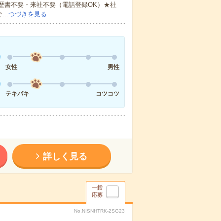
歴書不要・来社不要（電話登録OK）★社
で…
つづきを見る
女性
男性
テキパキ
コツコツ
詳しく見る
一括
応募
No.NISNHTRK-2SG23