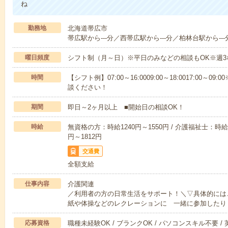
ね
勤務地
北海道帯広市
帯広駅から---分／西帯広駅から---分／柏林台駅から---
曜日頻度
シフト制（月～日）※平日のみなどの相談もOK※週3
時間
【シフト例】07:00～16:0009:00～18:0017:00
談ください！
期間
即日～2ヶ月以上 ■開始日の相談OK！
時給
無資格の方：時給1240円～1550円 / 介護福祉士：時給1
円～1812円
交通費
全額支給
仕事内容
介護関連
／利用者の方の日常生活をサポート！＼▽具体的には
紙や体操などのレクレーションに 一緒に参加したり
応募資格
職種未経験OK / ブランクOK / パソコンスキル不要 /