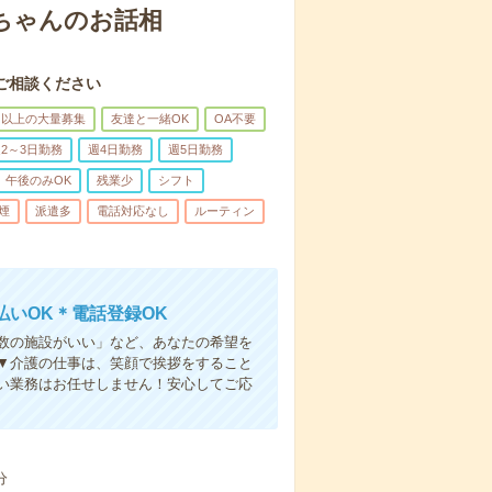
あちゃんのお話相
ご相談ください
名以上の大量募集
友達と一緒OK
OA不要
2～3日勤務
週4日勤務
週5日勤務
午後のみOK
残業少
シフト
煙
派遣多
電話対応なし
ルーティン
いOK＊電話登録OK
人数の施設がいい」など、あなたの希望を
▼介護の仕事は、笑顔で挨拶をすること
い業務はお任せしません！安心してご応
分