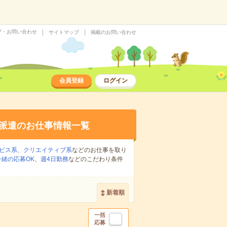
プ・お問い合わせ
サイトマップ
掲載のお問い合わせ
会員登録
ログイン
派遣のお仕事情報一覧
ビス系
、
クリエイティブ系
などのお仕事を取り
緒の応募OK
、
週4日勤務
などのこだわり条件
新着順
一括
応募