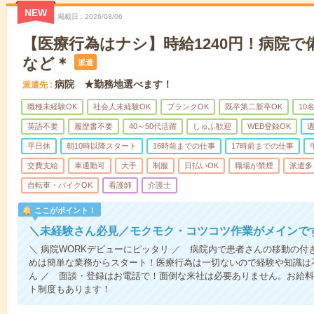
NEW
掲載日
2026/08/06
【医療行為はナシ】時給1240円！病院
など＊
派遣
病院 ★勤務地選べます！
派遣先
職種未経験OK
社会人未経験OK
ブランクOK
既卒第二新卒OK
10
英語不要
履歴書不要
40～50代活躍
しゅふ歓迎
WEB登録OK
週
平日休
朝10時以降スタート
16時前までの仕事
17時前までの仕事
交費支給
車通勤可
大手
制服
日払いOK
職場が禁煙
派遣多
自転車・バイクOK
看護師
介護士
ここがポイント！
＼未経験さん必見／モクモク・コツコツ作業がメインで
＼ 病院WORKデビューにピッタリ ／ 病院内で患者さんの移動の
めは簡単な業務からスタート！医療行為は一切ないので経験や知識は
ん ／ 面談・登録はお電話で！面倒な来社は必要ありません。お給料
ト制度もあります！