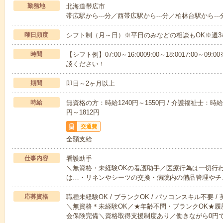
勤務地
北海道帯広市
帯広駅から---分／西帯広駅から---分／柏林台駅から---
曜日頻度
シフト制（月～日）※平日のみなどの相談もOK※週3
時間
【シフト例】07:00～16:0009:00～18:0017:00
談ください！
期間
即日～2ヶ月以上
時給
無資格の方：時給1240円～1550円 / 介護福祉士：時給1
円～1812円
交通費
全額支給
仕事内容
看護助手
＼無資格・未経験OKの看護助手／医療行為は一切行
は…・リネンやシーツの交換・病院内の備品管理やチ
応募資格
職種未経験OK / ブランクOK / パソコンスキル不要 /
＼無資格＊未経験OK／★年齢不問・ブランクOK★履
会保険完備＼資格取得支援制度あり／働きながら0円