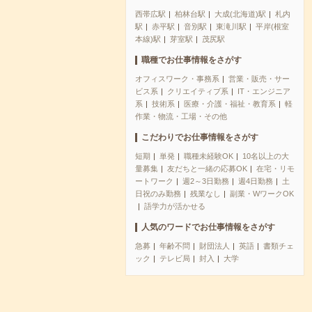
西帯広駅
柏林台駅
大成(北海道)駅
札内
駅
赤平駅
音別駅
東滝川駅
平岸(根室
本線)駅
芽室駅
茂尻駅
職種でお仕事情報をさがす
オフィスワーク・事務系
営業・販売・サー
ビス系
クリエイティブ系
IT・エンジニア
系
技術系
医療・介護・福祉・教育系
軽
作業・物流・工場・その他
こだわりでお仕事情報をさがす
短期
単発
職種未経験OK
10名以上の大
量募集
友だちと一緒の応募OK
在宅・リモ
ートワーク
週2～3日勤務
週4日勤務
土
日祝のみ勤務
残業なし
副業・WワークOK
語学力が活かせる
人気のワードでお仕事情報をさがす
急募
年齢不問
財団法人
英語
書類チェ
ック
テレビ局
封入
大学