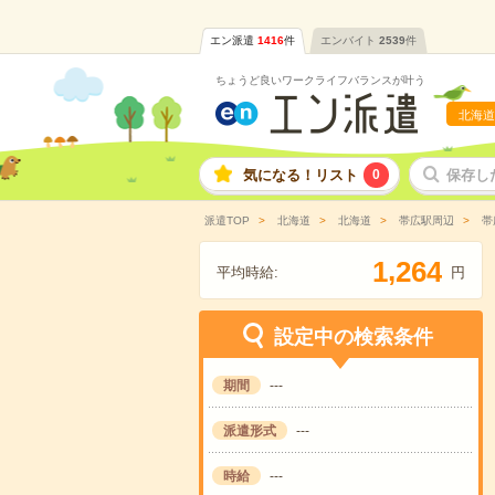
エン派遣
1416
件
エンバイト
2539
件
ちょうど良いワークライフバランスが叶う
北海道
気になる！リスト
0
保存し
派遣TOP
北海道
北海道
帯広駅周辺
帯
,
1
2
6
4
平均時給:
円
設定中の検索条件
期間
---
派遣形式
---
時給
---