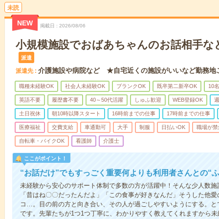
未読
NEW
掲載日
2026/08/06
小規模施設でおばあちゃんのお話相手な
派遣
介護施設や病院など ★自宅近くの施設がいいなど勤務地
派遣先
職種未経験OK
社会人未経験OK
ブランクOK
既卒第二新卒OK
10
英語不要
履歴書不要
40～50代活躍
しゅふ歓迎
WEB登録OK
週
土日祝休
朝10時以降スタート
16時前までの仕事
17時前までの仕事
医療福祉
交費支給
車通勤可
大手
制服
日払いOK
職場が禁
自転車・バイクOK
看護師
介護士
ここがポイント！
“お話だけ”でもすっごく重要何よりも利用者さんとの“
未経験から安心のサポート体制で多数の方が活躍中！そんな少人数施
「昔はね〇〇だったんだよ」「この食事が好きなんだ」そうした他愛
コ…。目の前の方と向き合い、その人が過ごしやすいようにする。と
です。先輩たちが1つ1つ丁寧に、わかりやすく教えてくれますから