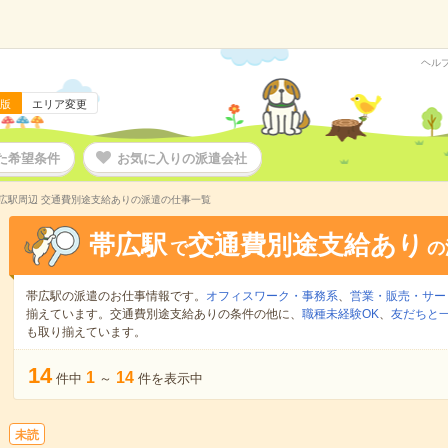
ヘル
版
エリア変更
た希望条件
お気に入りの派遣会社
広駅周辺 交通費別途支給ありの派遣の仕事一覧
帯広駅
交通費別途支給あり
で
の
帯広駅の派遣のお仕事情報です。
オフィスワーク・事務系
、
営業・販売・サー
揃えています。交通費別途支給ありの条件の他に、
職種未経験OK
、
友だちと一
も取り揃えています。
14
1
14
件中
～
件を表示中
未読