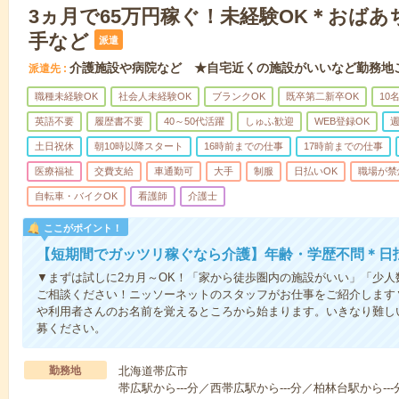
3ヵ月で65万円稼ぐ！未経験OK＊おば
手など
派遣
介護施設や病院など ★自宅近くの施設がいいなど勤務地
派遣先
職種未経験OK
社会人未経験OK
ブランクOK
既卒第二新卒OK
10
英語不要
履歴書不要
40～50代活躍
しゅふ歓迎
WEB登録OK
週
土日祝休
朝10時以降スタート
16時前までの仕事
17時前までの仕事
医療福祉
交費支給
車通勤可
大手
制服
日払いOK
職場が禁
自転車・バイクOK
看護師
介護士
ここがポイント！
【短期間でガッツリ稼ぐなら介護】年齢・学歴不問＊日払
▼まずは試しに2カ月～OK！「家から徒歩圏内の施設がいい」「少
ご相談ください！ニッソーネットのスタッフがお仕事をご紹介します
や利用者さんのお名前を覚えるところから始まります。いきなり難し
募ください。
勤務地
北海道帯広市
帯広駅から---分／西帯広駅から---分／柏林台駅から---