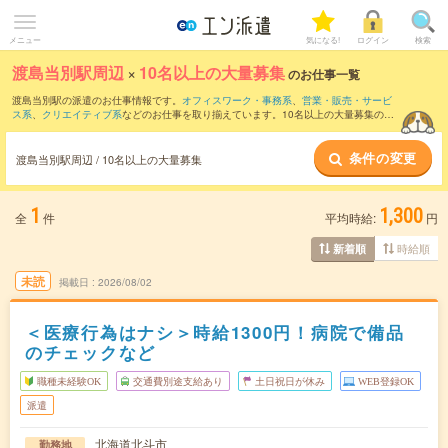
メニュー
気になる!
ログイン
検索
渡島当別駅周辺
×
10名以上の大量募集
のお仕事一覧
渡島当別駅の派遣のお仕事情報です。
オフィスワーク・事務系
、
営業・販売・サービ
ス系
、
クリエイティブ系
などのお仕事を取り揃えています。10名以上の大量募集の条
件の他に、
交通費別途支給あり
、
職種未経験OK
、
友だちと一緒の応募OK
などのこだ
わり条件も取り揃えています。
条件の変更
渡島当別駅周辺 / 10名以上の大量募集
1
1,300
全
件
平均時給:
円
時給順
新着順
未読
掲載日
2026/08/02
＜医療行為はナシ＞時給1300円！病院で備品
のチェックなど
職種未経験OK
交通費別途支給あり
土日祝日が休み
WEB登録OK
派遣
北海道北斗市
勤務地