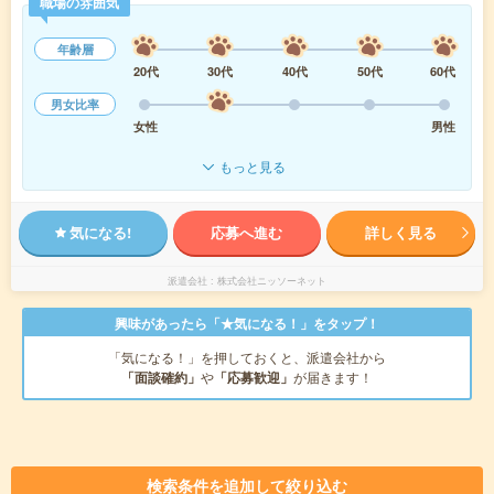
職場の雰囲気
年齢層
20代
30代
40代
50代
60代
男女比率
女性
男性
もっと見る
気になる!
応募へ進む
詳しく見る
派遣会社
株式会社ニッソーネット
興味があったら「★気になる！」をタップ！
「気になる！」を押しておくと、派遣会社から
「面談確約」
や
「応募歓迎」
が届きます！
検索条件を追加して絞り込む