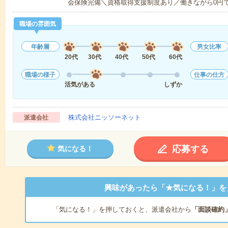
会保険完備＼資格取得支援制度あり／働きながら0円
職場の雰囲気
年齢層
男女比率
20代
30代
40代
50代
60代
職場の様子
仕事の仕方
活気がある
しずか
株式会社ニッソーネット
派遣会社
応募する
気になる！
興味があったら「★気になる！」を
「気になる！」を押しておくと、派遣会社から
「面談確約