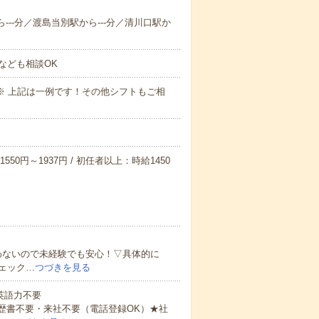
ら---分／渡島当別駅から---分／清川口駅か
なども相談OK
～09:00※ 上記は一例です！その他シフトもご相
550円～1937円 / 初任者以上：時給1450
わないので未経験でも安心！▽具体的に
ェック…
つづきを見る
 英語力不要
歴書不要・来社不要（電話登録OK）★社