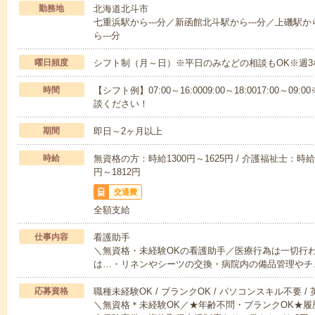
勤務地
北海道北斗市
七重浜駅から---分／新函館北斗駅から---分／上磯駅か
ら---分
曜日頻度
シフト制（月～日）※平日のみなどの相談もOK※週3
時間
【シフト例】07:00～16:0009:00～18:0017:00
談ください！
期間
即日～2ヶ月以上
時給
無資格の方：時給1300円～1625円 / 介護福祉士：時給1
円～1812円
交通費
全額支給
仕事内容
看護助手
＼無資格・未経験OKの看護助手／医療行為は一切行
は…・リネンやシーツの交換・病院内の備品管理やチ
応募資格
職種未経験OK / ブランクOK / パソコンスキル不要 /
＼無資格＊未経験OK／★年齢不問・ブランクOK★履