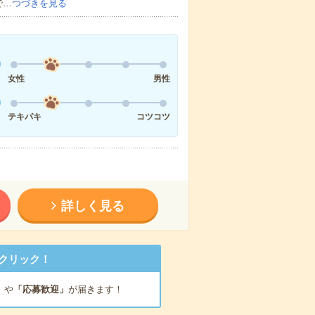
で…
つづきを見る
女性
男性
テキパキ
コツコツ
詳しく見る
クリック！
」
や
「応募歓迎」
が届きます！