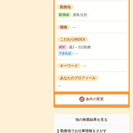
勤務地
渡島当別
駅/路線
職種
---
こだわりINDEX
週2～3日勤務
絶対
---
できれば
キーワード
---
あなたのプロフィール
---
条件の変更
他の検索結果を見る
勤務地でお仕事情報をさがす