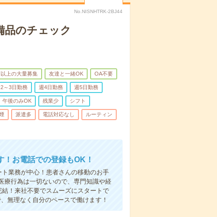
No.NISNHTRK-2BJ44
で備品のチェック
名以上の大量募集
友達と一緒OK
OA不要
2～3日勤務
週4日勤務
週5日勤務
午後のみOK
残業少
シフト
煙
派遣多
電話対応なし
ルーティン
す！お電話での登録もOK！
ート業務が中心！患者さんの移動のお手
医療行為は一切ないので、専門知識や経
完結！来社不要でスムーズにスタートで
で、無理なく自分のペースで働けます！