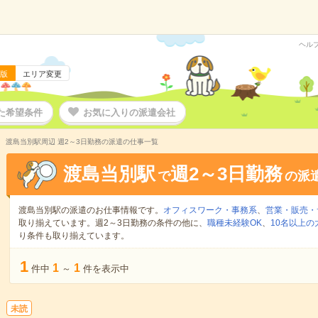
ヘル
版
エリア変更
た希望条件
お気に入りの派遣会社
渡島当別駅周辺 週2～3日勤務の派遣の仕事一覧
渡島当別駅
週2～3日勤務
で
の派
渡島当別駅の派遣のお仕事情報です。
オフィスワーク・事務系
、
営業・販売・
取り揃えています。週2～3日勤務の条件の他に、
職種未経験OK
、
10名以上の
り条件も取り揃えています。
1
1
1
件中
～
件を表示中
未読