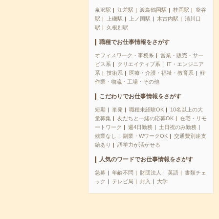
泉沢駅
江差駅
渡島鶴岡駅
桂岡駅
釜谷
駅
上磯駅
上ノ国駅
木古内駅
清川口
駅
久根別駅
職種でお仕事情報をさがす
オフィスワーク・事務系
営業・販売・サー
ビス系
クリエイティブ系
IT・エンジニア
系
技術系
医療・介護・福祉・教育系
軽
作業・物流・工場・その他
こだわりでお仕事情報をさがす
短期
単発
職種未経験OK
10名以上の大
量募集
友だちと一緒の応募OK
在宅・リモ
ートワーク
週4日勤務
土日祝のみ勤務
残業なし
副業・WワークOK
交通費別途支
給あり
語学力が活かせる
人気のワードでお仕事情報をさがす
急募
年齢不問
財団法人
英語
書類チェ
ック
テレビ局
封入
大学