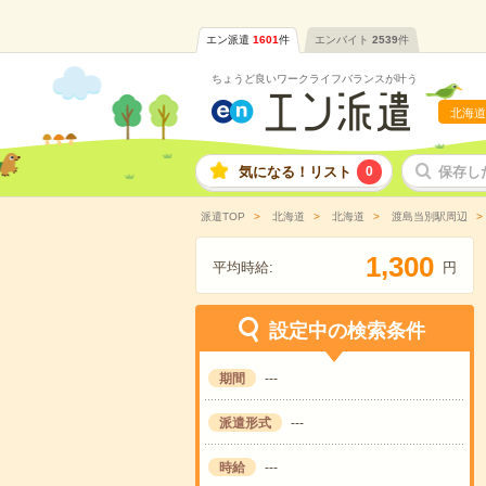
エン派遣
1601
件
エンバイト
2539
件
ちょうど良いワークライフバランスが叶う
北海道
気になる！リスト
0
保存し
派遣TOP
北海道
北海道
渡島当別駅周辺
,
1
3
0
0
平均時給:
円
設定中の検索条件
期間
---
派遣形式
---
時給
---