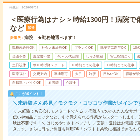
掲載日
2026/08/02
＜医療行為はナシ＞時給1300円！病院
など
派遣
病院 ★勤務地選べます！
派遣先
職種未経験OK
社会人未経験OK
ブランクOK
既卒第二新卒OK
10
英語不要
履歴書不要
40～50代活躍
しゅふ歓迎
WEB登録OK
週
土日祝休
朝10時以降スタート
16時前までの仕事
17時前までの仕事
医療福祉
交費支給
車通勤可
大手
制服
日払いOK
職場が禁
自転車・バイクOK
看護師
介護士
ここがポイント！
＼未経験さん必見／モクモク・コツコツ作業がメインで
＼ 未経験でも安心してスタートできる ／病院内でのかんたんなサポ
伝いや備品チェックなど、すぐ覚えられる作業からスタートします。
験は不要です！＼ はじめやすさもバッチリ ／面談・登録はお電話で
きます。さらに日払い制度も利用OK！シフトも柔軟に相談できるの