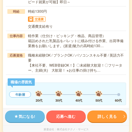
ピード就業が可能】即日～
時給1300円
時給
交通費
交通費支給有り
軽作業（仕分け・ピッキング・検品、商品管理）
仕事内容
箱詰めされた乳製品をパレットに積み付ける作業、出荷準備
業務をお願いします。(派遣)魅力の高時給130…
職種未経験OK / ブランクOK / パソコンスキル不要 / 英語力不
応募資格
要
【来社不要、WEB登録OK！】〇未経験大歓迎！〇フリータ
ー、主婦(夫) 大歓迎！ ※お仕事の掛け持ち…
職場の雰囲気
年齢層
20代
30代
40代
50代
60代
気になる!
応募へ進む
詳しく見る
派遣会社
株式会社テクノ・サービス