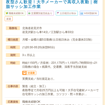
夜型さん歓迎！大手メーカーで高収入夜勤｜樹
脂サッシ加工作業
職種未経験OK
交通費別途支給あり
土日祝日が休み
WEB登録OK
派遣
北海道岩見沢市
勤務地
岩見沢駅から車14分／江別駅から車33分
月曜～金曜の週5日勤務/土日祝日休み（完全週休2日制）
曜日頻度
(1)20:30-05:20(休憩60分)
時間
3ヶ月以上
期間
時給1150円／月収例：231,175円＝1,150円×7時間50分×21
時給
日勤務の場合＋残業代、交通費、深夜手当別途支給
交通費
実費支給／当社規定あり。
製造（組立・加工）
仕事内容
夜勤専従で月収25万円以上も可能！大手住宅建材メーカーで
住宅用サッシの加工作業。コツコツ・黙々作業が…
職種未経験OK
応募資格