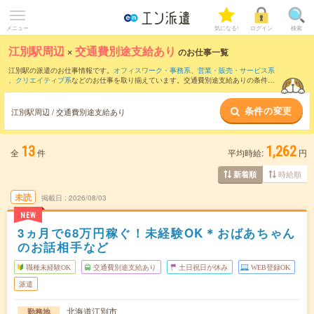
メニュー
気になる!
ログイン
検索
江別駅周辺
×
交通費別途支給あり
のお仕事一覧
江別駅の派遣のお仕事情報です。
オフィスワーク・事務系
、
営業・販売・サービス系
、
クリエイティブ系
などのお仕事を取り揃えています。交通費別途支給ありの条件の
他に、
職種未経験OK
、
友だちと一緒の応募OK
、
週4日勤務
などのこだわり条件も取り
揃えています。
条件の変更
江別駅周辺 / 交通費別途支給あり
13
1,262
全
件
平均時給:
円
時給順
新着順
未読
掲載日
2026/08/03
NEW
3ヵ月で68万円稼ぐ！未経験OK＊おばあちゃん
のお話相手など
職種未経験OK
交通費別途支給あり
土日祝日が休み
WEB登録OK
派遣
北海道江別市
勤務地