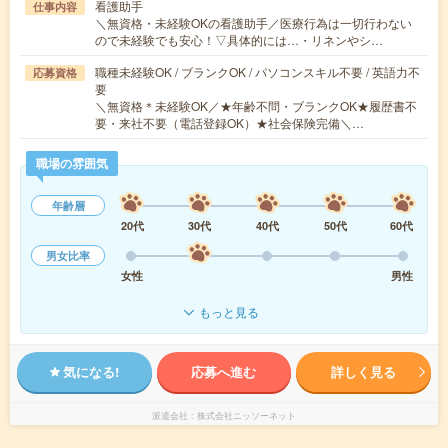
看護助手
仕事内容
＼無資格・未経験OKの看護助手／医療行為は一切行わない
ので未経験でも安心！▽具体的には…・リネンやシ…
職種未経験OK / ブランクOK / パソコンスキル不要 / 英語力不
応募資格
要
＼無資格＊未経験OK／★年齢不問・ブランクOK★履歴書不
要・来社不要（電話登録OK）★社会保険完備＼…
職場の雰囲気
年齢層
20代
30代
40代
50代
60代
男女比率
女性
男性
もっと見る
気になる!
応募へ進む
詳しく見る
派遣会社
株式会社ニッソーネット