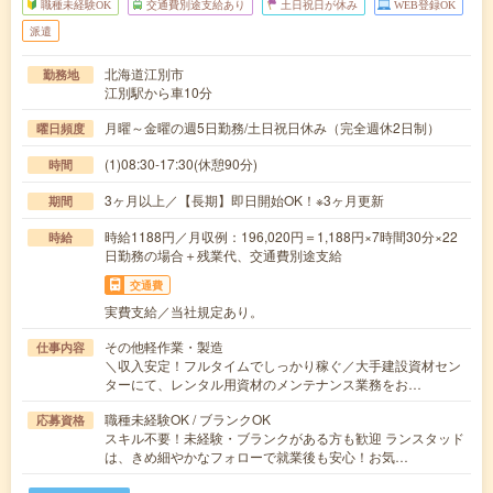
職種未経験OK
交通費別途支給あり
土日祝日が休み
WEB登録OK
派遣
北海道江別市
勤務地
江別駅から車10分
月曜～金曜の週5日勤務/土日祝日休み（完全週休2日制）
曜日頻度
(1)08:30-17:30(休憩90分)
時間
3ヶ月以上／【長期】即日開始OK！※3ヶ月更新
期間
時給1188円／月収例：196,020円＝1,188円×7時間30分×22
時給
日勤務の場合＋残業代、交通費別途支給
交通費
実費支給／当社規定あり。
その他軽作業・製造
仕事内容
＼収入安定！フルタイムでしっかり稼ぐ／大手建設資材セン
ターにて、レンタル用資材のメンテナンス業務をお…
職種未経験OK / ブランクOK
応募資格
スキル不要！未経験・ブランクがある方も歓迎 ランスタッド
は、きめ細やかなフォローで就業後も安心！お気…