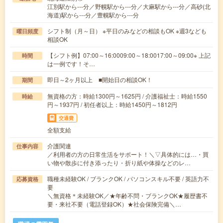
江別駅から---分／野幌駅から---分／大麻駅から---分／高砂(北
海道)駅から---分／豊幌駅から---分
シフト制（月～日） ※平日のみなどの相談もOK ※週3なども
曜日頻度
相談OK
【シフト例】07:00～16:0009:00～18:0017:00～09:00※ 上記
時間
は一例です！そ…
即日～2ヶ月以上 ■開始日の相談OK！
期間
無資格の方：時給1300円～1625円 / 介護福祉士：時給1550
時給
円～1937円 / 初任者以上：時給1450円～1812円
交通費
全額支給
介護関連
仕事内容
／利用者の方の日常生活をサポート！＼▽具体的には…・買
い物や散歩に付き添ったり・折り紙や体操などのレ…
職種未経験OK / ブランクOK / パソコンスキル不要 / 英語力不
応募資格
要
＼無資格＊未経験OK／★年齢不問・ブランクOK★履歴書不
要・来社不要（電話登録OK）★社会保険完備＼…