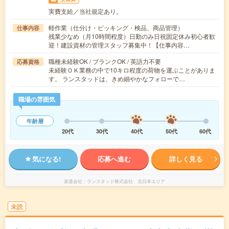
実費支給／当社規定あり。
軽作業（仕分け・ピッキング・検品、商品管理）
仕事内容
残業少なめ（月10時間程度）日勤のみ日祝固定休み初心者歓
迎！建設資材の管理スタッフ募集中！【仕事内容…
職種未経験OK / ブランクOK / 英語力不要
応募資格
未経験ＯＫ業務の中で10キロ程度の荷物を運ぶことがありま
す。 ランスタッドは、きめ細やかなフォローで…
職場の雰囲気
年齢層
20代
30代
40代
50代
60代
気になる!
応募へ進む
詳しく見る
派遣会社
ランスタッド株式会社 北日本エリア
未読