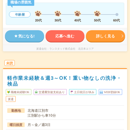
職場の雰囲気
年齢層
20代
30代
40代
50代
60代
気になる!
応募へ進む
詳しく見る
派遣会社
ランスタッド株式会社 北日本エリア
未読
軽作業未経験＆週3～OK！重い物なしの洗浄・
検品
職種未経験OK
交通費別途支給あり
土日祝日が休み
WEB登録OK
派遣
北海道江別市
勤務地
江別駅から車10分
月～金／週3日
曜日頻度