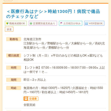
＜医療行為はナシ＞時給1300円！病院で備品
のチェックなど
職種未経験OK
交通費別途支給あり
土日祝日が休み
WEB登録OK
派遣
北海道江別市
勤務地
江別駅から---分／野幌駅から---分／大麻駅から---分／高砂(北
海道)駅から---分／豊幌駅から---分
シフト制（月～日） ※平日のみなどの相談もOK ※週3なども
曜日頻度
相談OK
【シフト例】07:00～16:0009:00～18:0017:00～09:00※ 上記
時間
は一例です！そ…
即日～2ヶ月以上
期間
無資格の方：時給1300円～1625円 / 介護福祉士：時給1550
時給
円～1937円 / 初任者以上：時給1450円～1812円
交通費
全額支給