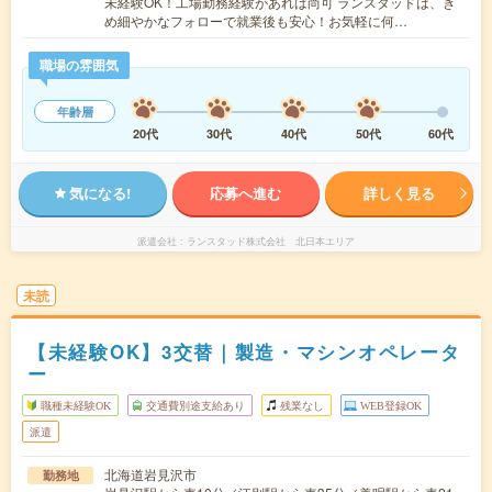
未経験OK！工場勤務経験があれば尚可 ランスタッドは、き
め細やかなフォローで就業後も安心！お気軽に何…
職場の雰囲気
年齢層
20代
30代
40代
50代
60代
気になる!
応募へ進む
詳しく見る
派遣会社
ランスタッド株式会社 北日本エリア
未読
【未経験OK】3交替｜製造・マシンオペレータ
ー
職種未経験OK
交通費別途支給あり
残業なし
WEB登録OK
派遣
北海道岩見沢市
勤務地