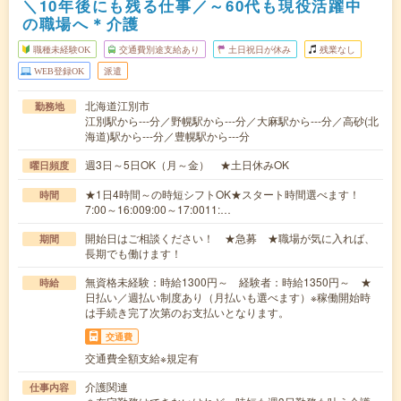
＼10年後にも残る仕事／～60代も現役活躍中
の職場へ＊介護
職種未経験OK
交通費別途支給あり
土日祝日が休み
残業なし
WEB登録OK
派遣
北海道江別市
勤務地
江別駅から---分／野幌駅から---分／大麻駅から---分／高砂(北
海道)駅から---分／豊幌駅から---分
週3日～5日OK（月～金） ★土日休みOK
曜日頻度
★1日4時間～の時短シフトOK★スタート時間選べます！
時間
7:00～16:009:00～17:0011:…
開始日はご相談ください！ ★急募 ★職場が気に入れば、
期間
長期でも働けます！
無資格未経験：時給1300円～ 経験者：時給1350円～ ★
時給
日払い／週払い制度あり（月払いも選べます）※稼働開始時
は手続き完了次第のお支払いとなります。
交通費
交通費全額支給※規定有
介護関連
仕事内容