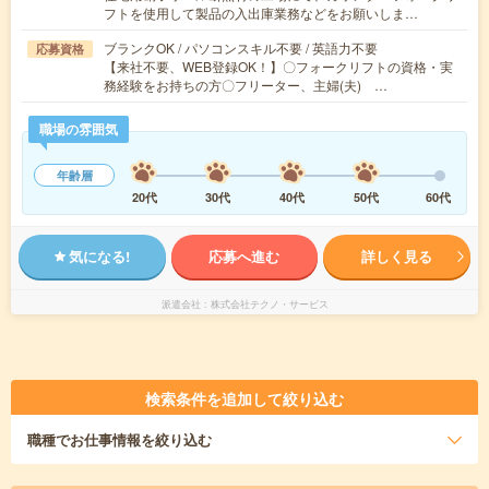
フトを使用して製品の入出庫業務などをお願いしま…
ブランクOK / パソコンスキル不要 / 英語力不要
応募資格
【来社不要、WEB登録OK！】〇フォークリフトの資格・実
務経験をお持ちの方〇フリーター、主婦(夫) …
職場の雰囲気
年齢層
20代
30代
40代
50代
60代
気になる!
応募へ進む
詳しく見る
派遣会社
株式会社テクノ・サービス
検索条件を追加して絞り込む
職種
でお仕事情報を絞り込む