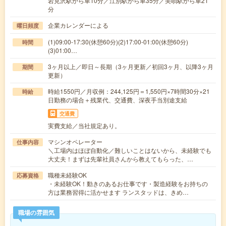
岩見沢駅から車10分／江別駅から車35分／美唄駅から車21
分
企業カレンダーによる
曜日頻度
(1)09:00-17:30(休憩60分)(2)17:00-01:00(休憩60分)
時間
(3)01:00…
3ヶ月以上／即日～長期（3ヶ月更新／初回3ヶ月、以降3ヶ月
期間
更新）
時給1550円／月収例：244,125円＝1,550円×7時間30分×21
時給
日勤務の場合＋残業代、交通費、深夜手当別途支給
交通費
実費支給／当社規定あり。
マシンオペレーター
仕事内容
＼工場内はほぼ自動化／難しいことはないから、未経験でも
大丈夫！まずは先輩社員さんから教えてもらった、…
職種未経験OK
応募資格
・未経験OK！動きのあるお仕事です・製造経験をお持ちの
方は業務習得に活かせます ランスタッドは、きめ…
職場の雰囲気