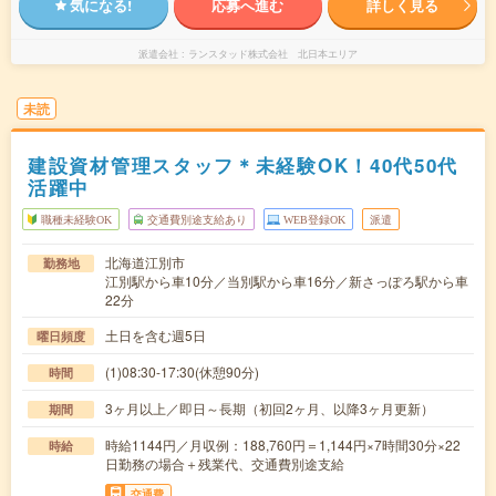
気になる!
応募へ進む
詳しく見る
派遣会社
ランスタッド株式会社 北日本エリア
未読
建設資材管理スタッフ＊未経験OK！40代50代
活躍中
職種未経験OK
交通費別途支給あり
WEB登録OK
派遣
北海道江別市
勤務地
江別駅から車10分／当別駅から車16分／新さっぽろ駅から車
22分
土日を含む週5日
曜日頻度
(1)08:30-17:30(休憩90分)
時間
3ヶ月以上／即日～長期（初回2ヶ月、以降3ヶ月更新）
期間
時給1144円／月収例：188,760円＝1,144円×7時間30分×22
時給
日勤務の場合＋残業代、交通費別途支給
交通費