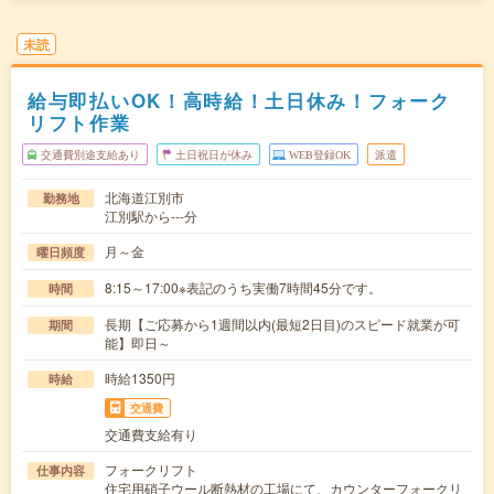
未読
給与即払いOK！高時給！土日休み！フォーク
リフト作業
交通費別途支給あり
土日祝日が休み
WEB登録OK
派遣
北海道江別市
勤務地
江別駅から---分
月～金
曜日頻度
8:15～17:00※表記のうち実働7時間45分です。
時間
長期【ご応募から1週間以内(最短2日目)のスピード就業が可
期間
能】即日～
時給1350円
時給
交通費
交通費支給有り
フォークリフト
仕事内容
住宅用硝子ウール断熱材の工場にて、カウンターフォークリ