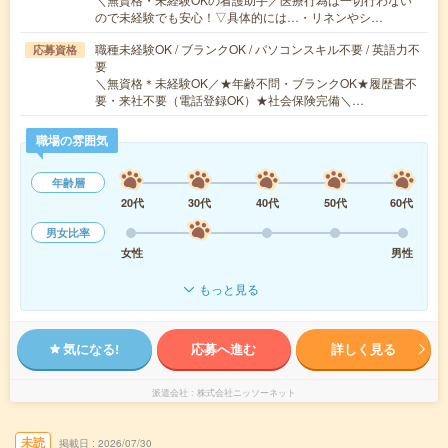
ので未経験でも安心！▽具体的には…・リネンやシ…
職種未経験OK / ブランクOK / パソコンスキル不要 / 英語力不
応募資格
要
＼無資格＊未経験OK／★年齢不問・ブランクOK★履歴書不
要・来社不要（電話登録OK）★社会保険完備＼…
職場の雰囲気
年齢層
20代
30代
40代
50代
60代
男女比率
女性
男性
もっと見る
気になる!
応募へ進む
詳しく見る
派遣会社
株式会社ニッソーネット
未読
掲載日
2026/07/30