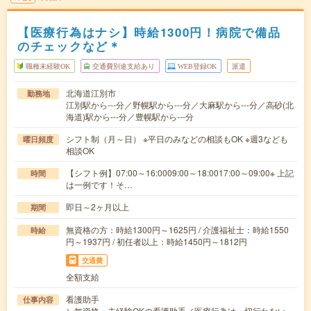
【医療行為はナシ】時給1300円！病院で備品
のチェックなど＊
職種未経験OK
交通費別途支給あり
WEB登録OK
派遣
北海道江別市
勤務地
江別駅から---分／野幌駅から---分／大麻駅から---分／高砂(北
海道)駅から---分／豊幌駅から---分
シフト制（月～日） ※平日のみなどの相談もOK ※週3なども
曜日頻度
相談OK
【シフト例】07:00～16:0009:00～18:0017:00～09:00※ 上記
時間
は一例です！そ…
即日～2ヶ月以上
期間
無資格の方：時給1300円～1625円 / 介護福祉士：時給1550
時給
円～1937円 / 初任者以上：時給1450円～1812円
交通費
全額支給
看護助手
仕事内容
＼無資格・未経験OKの看護助手／医療行為は一切行わない