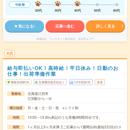
年齢層
20代
30代
40代
50代
60代
気になる!
応募へ進む
詳しく見る
派遣会社
ランスタッド株式会社 北日本エリア
未読
給与即払いOK！高時給！平日休み！日勤のお
仕事！出荷準備作業
職種未経験OK
交通費別途支給あり
WEB登録OK
派遣
北海道江別市
勤務地
江別駅から---分
月～金・土・日・祝 ※シフト制
曜日頻度
10:00～13:30※表記のうち実働3時間30分です。
時間
1ヶ月以上3ヶ月未満【ご応募から1週間以内(最短2日目)のス
期間