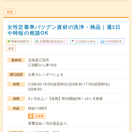
未読
女性定着率バツグン資材の洗浄・検品｜週3日
や時短の相談OK
職種未経験OK
交通費別途支給あり
土日祝日が休み
WEB登録OK
派遣
北海道江別市
勤務地
江別駅から車10分
企業カレンダーによる
曜日頻度
(1)08:30-16:00(休憩90分)(2)08:30-17:00(休憩90分)
時間
(3)08:30…
3ヶ月以上／【長期】即日開始OK！※3ヶ月更新
期間
時給1188円
時給
交通費
実費支給／当社規定あり。