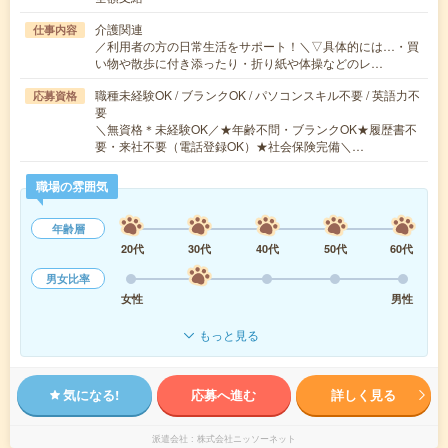
介護関連
仕事内容
／利用者の方の日常生活をサポート！＼▽具体的には…・買
い物や散歩に付き添ったり・折り紙や体操などのレ…
職種未経験OK / ブランクOK / パソコンスキル不要 / 英語力不
応募資格
要
＼無資格＊未経験OK／★年齢不問・ブランクOK★履歴書不
要・来社不要（電話登録OK）★社会保険完備＼…
職場の雰囲気
年齢層
20代
30代
40代
50代
60代
男女比率
女性
男性
もっと見る
気になる!
応募へ進む
詳しく見る
派遣会社
株式会社ニッソーネット