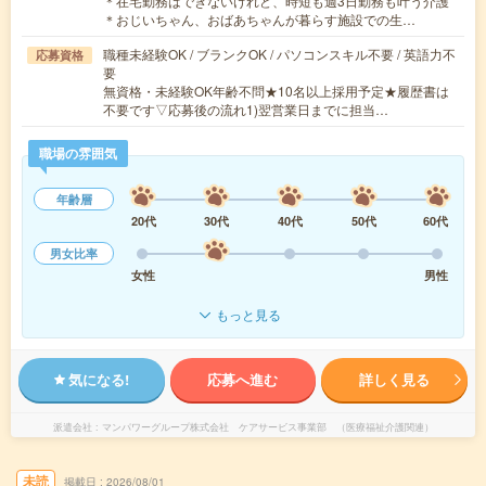
＊在宅勤務はできないけれど、時短も週3日勤務も叶う介護
＊おじいちゃん、おばあちゃんが暮らす施設での生…
職種未経験OK / ブランクOK / パソコンスキル不要 / 英語力不
応募資格
要
無資格・未経験OK年齢不問★10名以上採用予定★履歴書は
不要です▽応募後の流れ1)翌営業日までに担当…
職場の雰囲気
年齢層
20代
30代
40代
50代
60代
男女比率
女性
男性
もっと見る
気になる!
応募へ進む
詳しく見る
派遣会社
マンパワーグループ株式会社 ケアサービス事業部 （医療福祉介護関連）
未読
掲載日
2026/08/01