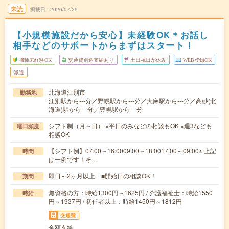
未読
掲載日
2026/07/29
【小規模施設だから安心】未経験OK＊お話し
相手などのサポートからまずはスタート！
職種未経験OK
交通費別途支給あり
土日祝日が休み
WEB登録OK
派遣
北海道江別市
勤務地
江別駅から---分／野幌駅から---分／大麻駅から---分／高砂(北
海道)駅から---分／豊幌駅から---分
シフト制（月～日） ※平日のみなどの相談もOK ※週3なども
曜日頻度
相談OK
【シフト例】07:00～16:0009:00～18:0017:00～09:00※ 上記
時間
は一例です！そ…
即日～2ヶ月以上 ■開始日の相談OK！
期間
無資格の方：時給1300円～1625円 / 介護福祉士：時給1550
時給
円～1937円 / 初任者以上：時給1450円～1812円
交通費
全額支給