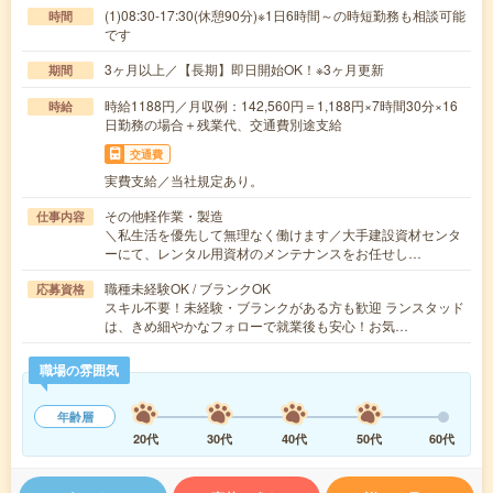
(1)08:30-17:30(休憩90分)※1日6時間～の時短勤務も相談可能
時間
です
3ヶ月以上／【長期】即日開始OK！※3ヶ月更新
期間
時給1188円／月収例：142,560円＝1,188円×7時間30分×16
時給
日勤務の場合＋残業代、交通費別途支給
交通費
実費支給／当社規定あり。
その他軽作業・製造
仕事内容
＼私生活を優先して無理なく働けます／大手建設資材センタ
ーにて、レンタル用資材のメンテナンスをお任せし…
職種未経験OK / ブランクOK
応募資格
スキル不要！未経験・ブランクがある方も歓迎 ランスタッド
は、きめ細やかなフォローで就業後も安心！お気…
職場の雰囲気
年齢層
20代
30代
40代
50代
60代