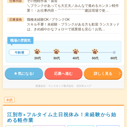
その他軽作業・製造
仕事内容
＼ブランクがあっても大丈夫／みんなで進めるカンタン軽作
業！・お仕事内容・￣￣￣￣￣￣￣￣建設現場で使…
職種未経験OK / ブランクOK
応募資格
スキル不要！未経験・ブランクがある方も歓迎 ランスタッド
は、きめ細やかなフォローで就業後も安心！お気…
職場の雰囲気
年齢層
20代
30代
40代
50代
60代
気になる!
応募へ進む
詳しく見る
派遣会社
ランスタッド株式会社 北日本エリア
未読
江別市×フルタイム土日祝休み！未経験から始
める軽作業