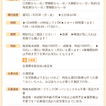
江別駅から---分／野幌駅から---分／大麻駅から---分／高砂(北
海道)駅から---分／豊幌駅から---分
週3日～5日OK（月～金） ★土日休みOK
曜日頻度
★1日4時間～の時短シフトOK★スタート時間選べます！
時間
7:00～16:009:00～17:0011:…
開始日はご相談ください！ ★急募 ★職場が気に入れば、
期間
長期でも働けます！
無資格未経験：時給1300円～ 経験者：時給1350円～ ★
時給
日払い／週払い制度あり（月払いも選べます）※稼働開始時
は手続き完了次第のお支払いとなります。
交通費
交通費全額支給※規定有
介護関連
仕事内容
＊在宅勤務はできないけれど、時短も週3日勤務も叶う介護
＊おじいちゃん、おばあちゃんが暮らす施設での生…
職種未経験OK / ブランクOK / パソコンスキル不要 / 英語力不
応募資格
要
無資格・未経験OK年齢不問★10名以上採用予定★履歴書は
不要です▽応募後の流れ1)翌営業日までに担当…