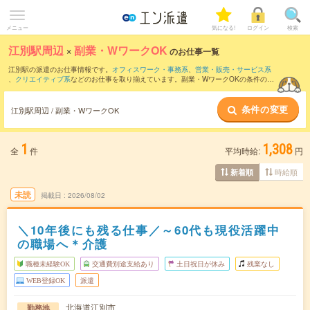
メニュー
気になる!
ログイン
検索
江別駅周辺
×
副業・WワークOK
のお仕事一覧
江別駅の派遣のお仕事情報です。
オフィスワーク・事務系
、
営業・販売・サービス系
、
クリエイティブ系
などのお仕事を取り揃えています。副業・WワークOKの条件の他
に、
交通費別途支給あり
、
職種未経験OK
、
友だちと一緒の応募OK
などのこだわり条
件も取り揃えています。
条件の変更
江別駅周辺 / 副業・WワークOK
1
1,308
全
件
平均時給:
円
時給順
新着順
未読
掲載日
2026/08/02
＼10年後にも残る仕事／～60代も現役活躍中
の職場へ＊介護
職種未経験OK
交通費別途支給あり
土日祝日が休み
残業なし
WEB登録OK
派遣
北海道江別市
勤務地