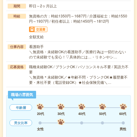
即日～2ヶ月以上
期間
無資格の方：時給1350円～1687円 / 介護福祉士：時給1550
時給
円～1937円 / 初任者以上：時給1450円～1812円
交通費
全額支給
看護助手
仕事内容
＼無資格・未経験OKの看護助手／医療行為は一切行わない
ので未経験でも安心！▽具体的には…・リネンやシ…
職種未経験OK / ブランクOK / パソコンスキル不要 / 英語力不
応募資格
要
＼無資格＊未経験OK／★年齢不問・ブランクOK★履歴書不
要・来社不要（電話登録OK）★社会保険完備＼…
職場の雰囲気
年齢層
20代
30代
40代
50代
60代
男女比率
女性
男性