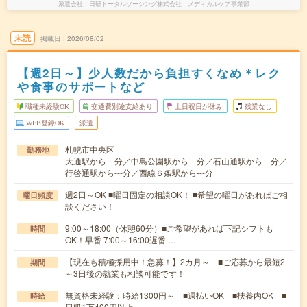
派遣会社
日研トータルソーシング株式会社 メディカルケア事業部
未読
掲載日
2026/08/02
【週2日～】少人数だから負担すくなめ＊レク
や食事のサポートなど
職種未経験OK
交通費別途支給あり
土日祝日が休み
残業なし
WEB登録OK
派遣
札幌市中央区
勤務地
大通駅から---分／中島公園駅から---分／石山通駅から---分／
行啓通駅から---分／西線６条駅から---分
週2日～OK ■曜日固定の相談OK！ ■希望の曜日があればご相
曜日頻度
談ください！
9:00～18:00（休憩60分）■ご希望があれば下記シフトも
時間
OK！早番 7:00～16:00遅番 …
【現在も積極採用中！急募！】2カ月～ ■ご応募から最短2
期間
～3日後の就業も相談可能です！
無資格未経験：時給1300円～ ■週払いOK ■扶養内OK ■
時給
日収1万400円以上