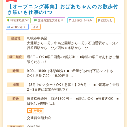
【オープニング募集】おばあちゃんのお散歩付
き添いも仕事の1つ
職種未経験OK
交通費別途支給あり
土日祝日が休み
残業なし
WEB登録OK
派遣
札幌市中央区
勤務地
大通駅から---分／中島公園駅から---分／石山通駅から---分／
行啓通駅から---分／西線６条駅から---分
週2日～OK ■曜日固定の相談OK！ ■希望の曜日があればご相
曜日頻度
談ください！
9:00～18:00（休憩60分）■ご希望があれば下記シフトも
時間
OK！早番 7:00～16:00遅番 …
【8月中のスタートOK！急募！】2カ月～ ■ご応募から最短
期間
2～3日後に就業が可能です！
無資格未経験：時給1300円～ ■週払いOK ■扶養内OK ■
時給
日収1万400円以上
交通費
交通費全額支給
介護関連
仕事内容