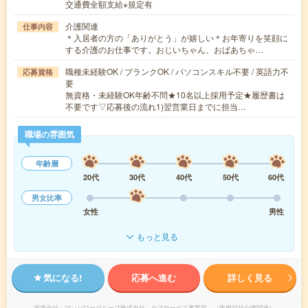
交通費全額支給※規定有
介護関連
仕事内容
＊入居者の方の「ありがとう」が嬉しい＊お年寄りを笑顔に
する介護のお仕事です。おじいちゃん、おばあちゃ…
職種未経験OK / ブランクOK / パソコンスキル不要 / 英語力不
応募資格
要
無資格・未経験OK年齢不問★10名以上採用予定★履歴書は
不要です▽応募後の流れ1)翌営業日までに担当…
職場の雰囲気
年齢層
20代
30代
40代
50代
60代
男女比率
女性
男性
もっと見る
気になる!
応募へ進む
詳しく見る
派遣会社
マンパワーグループ株式会社 ケアサービス事業部 （医療福祉介護関連）