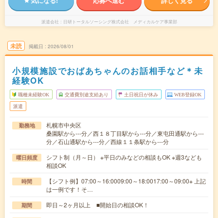
気になる!
応募へ進む
詳しく見る
派遣会社
日研トータルソーシング株式会社 メディカルケア事業部
未読
掲載日
2026/08/01
小規模施設でおばあちゃんのお話相手など＊未
経験OK
職種未経験OK
交通費別途支給あり
土日祝日が休み
WEB登録OK
派遣
札幌市中央区
勤務地
桑園駅から---分／西１８丁目駅から---分／東屯田通駅から---
分／石山通駅から---分／西線１１条駅から---分
シフト制（月～日） ※平日のみなどの相談もOK ※週3なども
曜日頻度
相談OK
【シフト例】07:00～16:0009:00～18:0017:00～09:00※ 上記
時間
は一例です！そ…
即日～2ヶ月以上 ■開始日の相談OK！
期間