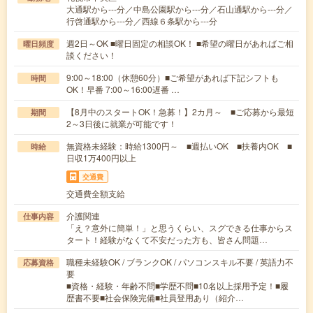
大通駅から---分／中島公園駅から---分／石山通駅から---分／
行啓通駅から---分／西線６条駅から---分
週2日～OK ■曜日固定の相談OK！ ■希望の曜日があればご相
曜日頻度
談ください！
9:00～18:00（休憩60分）■ご希望があれば下記シフトも
時間
OK！早番 7:00～16:00遅番 …
【8月中のスタートOK！急募！】2カ月～ ■ご応募から最短
期間
2～3日後に就業が可能です！
無資格未経験：時給1300円～ ■週払いOK ■扶養内OK ■
時給
日収1万400円以上
交通費
交通費全額支給
介護関連
仕事内容
「え？意外に簡単！」と思うくらい、スグできる仕事からス
タート！経験がなくて不安だった方も、皆さん問題…
職種未経験OK / ブランクOK / パソコンスキル不要 / 英語力不
応募資格
要
■資格・経験・年齢不問■学歴不問■10名以上採用予定！■履
歴書不要■社会保険完備■社員登用あり（紹介…