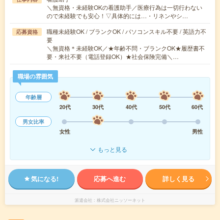
＼無資格・未経験OKの看護助手／医療行為は一切行わない
ので未経験でも安心！▽具体的には…・リネンやシ…
職種未経験OK / ブランクOK / パソコンスキル不要 / 英語力不
応募資格
要
＼無資格＊未経験OK／★年齢不問・ブランクOK★履歴書不
要・来社不要（電話登録OK）★社会保険完備＼…
職場の雰囲気
年齢層
20代
30代
40代
50代
60代
男女比率
女性
男性
もっと見る
気になる!
応募へ進む
詳しく見る
派遣会社
株式会社ニッソーネット