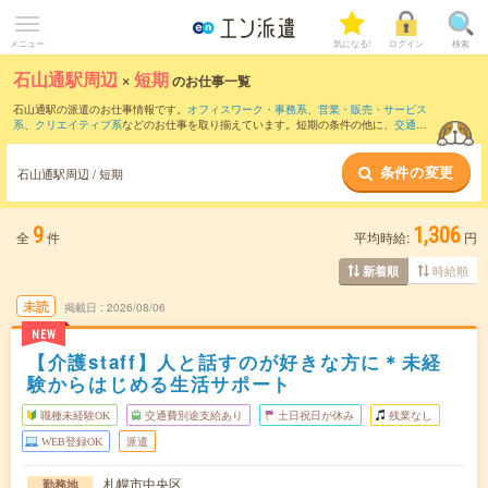
メニュー
気になる!
ログイン
検索
石山通駅周辺
×
短期
のお仕事一覧
石山通駅の派遣のお仕事情報です。
オフィスワーク・事務系
、
営業・販売・サービス
系
、
クリエイティブ系
などのお仕事を取り揃えています。短期の条件の他に、
交通費
別途支給あり
、
職種未経験OK
、
友だちと一緒の応募OK
などでもお探し頂けます。
条件の変更
石山通駅周辺 / 短期
9
1,306
全
件
平均時給:
円
時給順
新着順
未読
掲載日
2026/08/06
NEW
【介護staff】人と話すのが好きな方に＊未経
験からはじめる生活サポート
職種未経験OK
交通費別途支給あり
土日祝日が休み
残業なし
WEB登録OK
派遣
札幌市中央区
勤務地