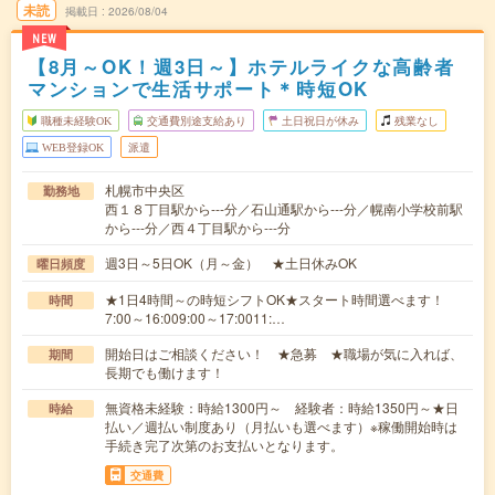
未読
掲載日
2026/08/04
NEW
【8月～OK！週3日～】ホテルライクな高齢者
マンションで生活サポート＊時短OK
職種未経験OK
交通費別途支給あり
土日祝日が休み
残業なし
WEB登録OK
派遣
札幌市中央区
勤務地
西１８丁目駅から---分／石山通駅から---分／幌南小学校前駅
から---分／西４丁目駅から---分
週3日～5日OK（月～金） ★土日休みOK
曜日頻度
★1日4時間～の時短シフトOK★スタート時間選べます！
時間
7:00～16:009:00～17:0011:…
開始日はご相談ください！ ★急募 ★職場が気に入れば、
期間
長期でも働けます！
無資格未経験：時給1300円～ 経験者：時給1350円～★日
時給
払い／週払い制度あり（月払いも選べます）※稼働開始時は
手続き完了次第のお支払いとなります。
交通費