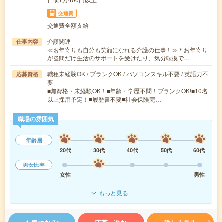
交通費
交通費全額支給
介護関連
仕事内容
≪お年寄りも自分も笑顔になれる介護の仕事！≫＊お年寄り
が昼間だけ生活のサポートを受けたり、気分転換で…
職種未経験OK / ブランクOK / パソコンスキル不要 / 英語力不
応募資格
要
■無資格・未経験OK！■年齢・学歴不問！ブランクOK!■10名
以上採用予定！■履歴書不要■社会保険完…
職場の雰囲気
年齢層
20代
30代
40代
50代
60代
男女比率
女性
男性
もっと見る