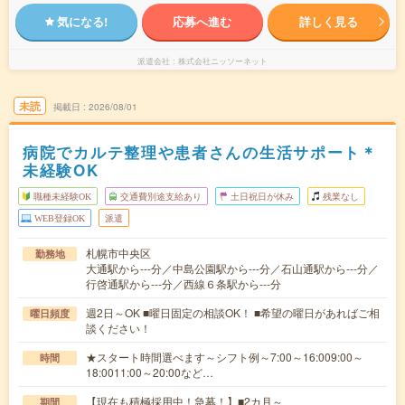
気になる!
応募へ進む
詳しく見る
派遣会社
株式会社ニッソーネット
未読
掲載日
2026/08/01
病院でカルテ整理や患者さんの生活サポート＊
未経験OK
職種未経験OK
交通費別途支給あり
土日祝日が休み
残業なし
WEB登録OK
派遣
札幌市中央区
勤務地
大通駅から---分／中島公園駅から---分／石山通駅から---分／
行啓通駅から---分／西線６条駅から---分
週2日～OK ■曜日固定の相談OK！ ■希望の曜日があればご相
曜日頻度
談ください！
★スタート時間選べます～シフト例～7:00～16:009:00～
時間
18:0011:00～20:00など…
【現在も積極採用中！急募！】■2カ月～
期間