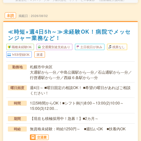
未読
掲載日
2026/08/02
≪時短×週4日5h～≫未経験OK！病院でメッセ
ンジャー業務など！
職種未経験OK
交通費別途支給あり
土日祝日が休み
残業なし
WEB登録OK
派遣
札幌市中央区
勤務地
大通駅から---分／中島公園駅から---分／石山通駅から---分／
行啓通駅から---分／西線６条駅から---分
週4日～ ■曜日固定の相談OK！ ■希望の曜日があればご相談
曜日頻度
ください！
1日5時間からOK！■シフト例(1)8:00～13:00(2)10:00～
時間
15:00(3)12:00…
【現在も積極採用中！急募！】■2カ月～
期間
無資格未経験：時給1250円～ ■週払いOK ■扶養内OK
時給
交通費