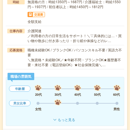
無資格の方：時給1350円～1687円 / 介護福祉士：時給1550
時給
円～1937円 / 初任者以上：時給1450円～1812円
交通費
全額支給
介護関連
仕事内容
／利用者の方の日常生活をサポート！＼▽具体的には…・買
い物や散歩に付き添ったり・折り紙や体操などのレ…
職種未経験OK / ブランクOK / パソコンスキル不要 / 英語力不
応募資格
要
＼無資格＊未経験OK／★年齢不問・ブランクOK★履歴書不
要・来社不要（電話登録OK）★社会保険完備＼…
職場の雰囲気
年齢層
20代
30代
40代
50代
60代
男女比率
女性
男性
もっと見る