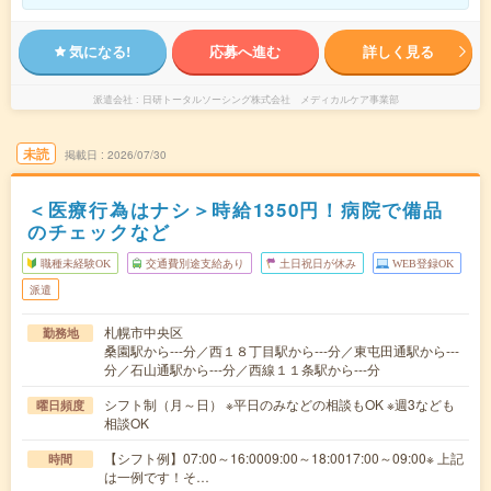
気になる!
応募へ進む
詳しく見る
派遣会社
日研トータルソーシング株式会社 メディカルケア事業部
未読
掲載日
2026/07/30
＜医療行為はナシ＞時給1350円！病院で備品
のチェックなど
職種未経験OK
交通費別途支給あり
土日祝日が休み
WEB登録OK
派遣
札幌市中央区
勤務地
桑園駅から---分／西１８丁目駅から---分／東屯田通駅から---
分／石山通駅から---分／西線１１条駅から---分
シフト制（月～日） ※平日のみなどの相談もOK ※週3なども
曜日頻度
相談OK
【シフト例】07:00～16:0009:00～18:0017:00～09:00※ 上記
時間
は一例です！そ…