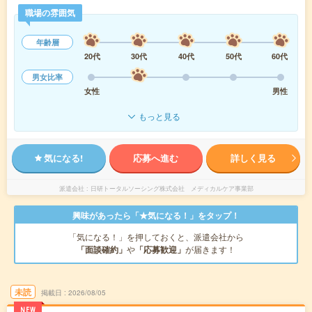
職場の雰囲気
年齢層
20代
30代
40代
50代
60代
男女比率
女性
男性
もっと見る
気になる!
応募へ進む
詳しく見る
派遣会社
日研トータルソーシング株式会社 メディカルケア事業部
興味があったら「★気になる！」をタップ！
「気になる！」を押しておくと、派遣会社から
「面談確約」
や
「応募歓迎」
が届きます！
未読
掲載日
2026/08/05
NEW