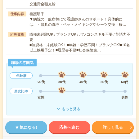
交通費全額支給
看護助手
仕事内容
▼病院の一般病棟にて看護師さんのサポート！具体的に
は、・器具の洗浄・ベットメイキングやシーツ交換・移…
職種未経験OK / ブランクOK / パソコンスキル不要 / 英語力不
応募資格
要
■無資格・未経験OK！■年齢・学歴不問！ブランクOK!■10名
以上採用予定！■履歴書不要■社会保険完…
職場の雰囲気
年齢層
20代
30代
40代
50代
60代
男女比率
女性
男性
もっと見る
気になる!
応募へ進む
詳しく見る