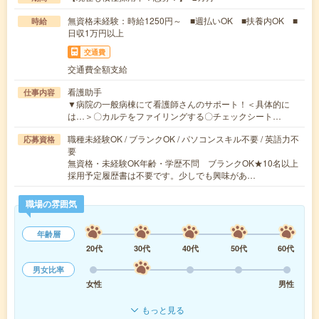
無資格未経験：時給1250円～ ■週払いOK ■扶養内OK ■
時給
日収1万円以上
交通費
交通費全額支給
看護助手
仕事内容
▼病院の一般病棟にて看護師さんのサポート！＜具体的に
は…＞〇カルテをファイリングする〇チェックシート…
職種未経験OK / ブランクOK / パソコンスキル不要 / 英語力不
応募資格
要
無資格・未経験OK年齢・学歴不問 ブランクOK★10名以上
採用予定履歴書は不要です。少しでも興味があ…
職場の雰囲気
年齢層
20代
30代
40代
50代
60代
男女比率
女性
男性
もっと見る