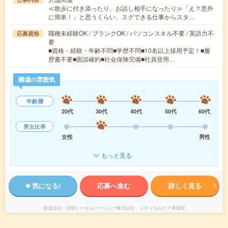
≪散歩に付き添ったり、お話し相手になったり≫「え？意外
に簡単！」と思うくらい、スグできる仕事からスタ…
職種未経験OK / ブランクOK / パソコンスキル不要 / 英語力不
応募資格
要
■資格・経験・年齢不問■学歴不問■10名以上採用予定！■履
歴書不要■面談確約■社会保険完備■社員登用…
職場の雰囲気
年齢層
20代
30代
40代
50代
60代
男女比率
女性
男性
もっと見る
気になる!
応募へ進む
詳しく見る
派遣会社
日研トータルソーシング株式会社 メディカルケア事業部