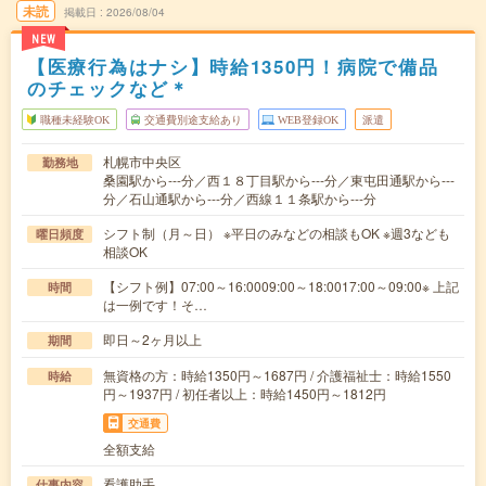
未読
掲載日
2026/08/04
NEW
【医療行為はナシ】時給1350円！病院で備品
のチェックなど＊
職種未経験OK
交通費別途支給あり
WEB登録OK
派遣
札幌市中央区
勤務地
桑園駅から---分／西１８丁目駅から---分／東屯田通駅から---
分／石山通駅から---分／西線１１条駅から---分
シフト制（月～日） ※平日のみなどの相談もOK ※週3なども
曜日頻度
相談OK
【シフト例】07:00～16:0009:00～18:0017:00～09:00※ 上記
時間
は一例です！そ…
即日～2ヶ月以上
期間
無資格の方：時給1350円～1687円 / 介護福祉士：時給1550
時給
円～1937円 / 初任者以上：時給1450円～1812円
交通費
全額支給
看護助手
仕事内容