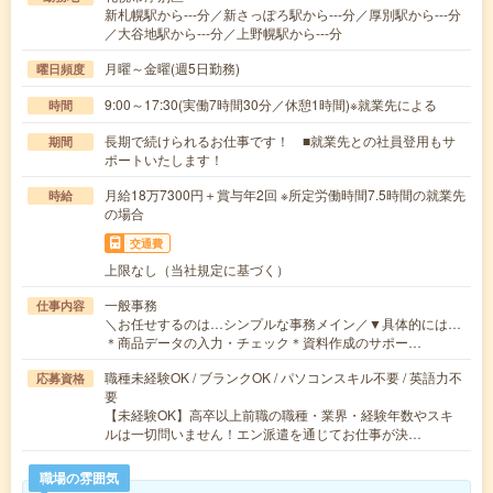
新札幌駅から---分／新さっぽろ駅から---分／厚別駅から---分
／大谷地駅から---分／上野幌駅から---分
月曜～金曜(週5日勤務)
曜日頻度
9:00～17:30(実働7時間30分／休憩1時間)※就業先による
時間
長期で続けられるお仕事です！ ■就業先との社員登用もサ
期間
ポートいたします！
月給18万7300円＋賞与年2回 ※所定労働時間7.5時間の就業先
時給
の場合
交通費
上限なし（当社規定に基づく）
一般事務
仕事内容
＼お任せするのは…シンプルな事務メイン／▼具体的には…
＊商品データの入力・チェック＊資料作成のサポー…
職種未経験OK / ブランクOK / パソコンスキル不要 / 英語力不
応募資格
要
【未経験OK】高卒以上前職の職種・業界・経験年数やスキ
ルは一切問いません！エン派遣を通じてお仕事が決…
職場の雰囲気