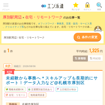
メニュー
気になる!
ログイン
検索
厚別駅周辺
×
在宅・リモートワーク
のお仕事一覧
厚別駅の派遣のお仕事情報です。
オフィスワーク・事務系
、
営業・販売・サービス系
、
クリエイティブ系
などのお仕事を取り揃えています。在宅・リモートワークの条件
の他に、
交通費別途支給あり
、
職種未経験OK
、
友だちと一緒の応募OK
などのこだわ
り条件も取り揃えています。
条件の変更
厚別駅周辺 / 在宅・リモートワーク
1
1,325
全
件
平均時給:
円
時給順
新着順
未読
掲載日
2026/08/06
NEW
未経験から事務へ＊スキルアップも長期的にサ
ポート！データ入力など@札幌市厚別区
職種未経験OK
交通費別途支給あり
土日祝日が休み
在宅・リモート
無期雇用派遣
札幌市厚別区
勤務地