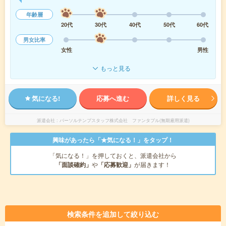
年齢層
20代
30代
40代
50代
60代
男女比率
女性
男性
もっと見る
気になる!
応募へ進む
詳しく見る
派遣会社
パーソルテンプスタッフ株式会社 ファンタブル(無期雇用派遣)
興味があったら「★気になる！」をタップ！
「気になる！」を押しておくと、派遣会社から
「面談確約」
や
「応募歓迎」
が届きます！
検索条件を追加して絞り込む