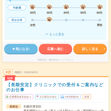
年齢層
20代
30代
40代
50代
60代
男女比率
女性
男性
もっと見る
気になる!
応募へ進む
詳しく見る
派遣会社
株式会社ニッソーネット
未読
掲載日
2026/08/05
NEW
【長期安定】クリニックでの受付＆ご案内など
のお仕事
交通費別途支給あり
土日祝日が休み
WEB登録OK
派遣
札幌市厚別区
勤務地
新札幌駅から---分／新さっぽろ駅から---分／厚別駅から---分