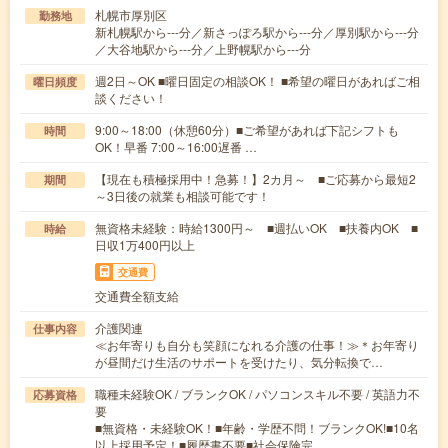
札幌市厚別区
勤務地
新札幌駅から---分／新さっぽろ駅から---分／厚別駅から---分
／大谷地駅から---分／上野幌駅から---分
週2日～OK ■曜日固定の相談OK！ ■希望の曜日があればご相
曜日頻度
談ください！
9:00～18:00（休憩60分）■ご希望があれば下記シフトも
時間
OK！早番 7:00～16:00遅番 …
【現在も積極採用中！急募！】2カ月～ ■ご応募から最短2
期間
～3日後の就業も相談可能です！
無資格未経験：時給1300円～ ■週払いOK ■扶養内OK ■
時給
日収1万400円以上
交通費
交通費全額支給
介護関連
仕事内容
≪お年寄りも自分も笑顔になれる介護の仕事！≫＊お年寄り
が昼間だけ生活のサポートを受けたり、気分転換で…
職種未経験OK / ブランクOK / パソコンスキル不要 / 英語力不
応募資格
要
■無資格・未経験OK！■年齢・学歴不問！ブランクOK!■10名
以上採用予定！■履歴書不要■社会保険完…