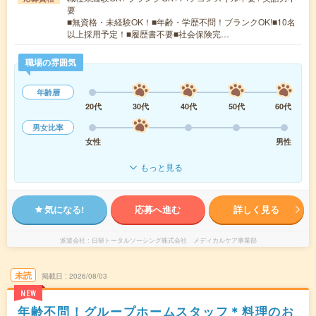
要
■無資格・未経験OK！■年齢・学歴不問！ブランクOK!■10名
以上採用予定！■履歴書不要■社会保険完…
職場の雰囲気
年齢層
20代
30代
40代
50代
60代
男女比率
女性
男性
もっと見る
気になる!
応募へ進む
詳しく見る
派遣会社
日研トータルソーシング株式会社 メディカルケア事業部
未読
掲載日
2026/08/03
NEW
年齢不問！グループホームスタッフ＊料理のお