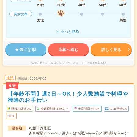
20代
30代
40代
50代
60代
男女比率
女性
男性
もっと見る
気になる!
応募へ進む
詳しく見る
派遣会社
株式会社スタッフサービス メディカル事業本部
未読
掲載日
2026/08/05
NEW
【年齢不問】週3日～OK！少人数施設で料理や
掃除のお手伝い
職種未経験OK
交通費別途支給あり
土日祝日が休み
WEB登録OK
派遣
札幌市厚別区
勤務地
新札幌駅から---分／新さっぽろ駅から---分／厚別駅から---分