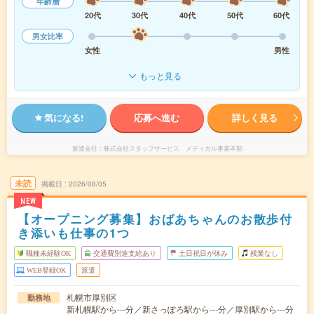
年齢層
20代
30代
40代
50代
60代
男女比率
女性
男性
もっと見る
気になる!
応募へ進む
詳しく見る
派遣会社
株式会社スタッフサービス メディカル事業本部
未読
掲載日
2026/08/05
NEW
【オープニング募集】おばあちゃんのお散歩付
き添いも仕事の1つ
職種未経験OK
交通費別途支給あり
土日祝日が休み
残業なし
WEB登録OK
派遣
札幌市厚別区
勤務地
新札幌駅から---分／新さっぽろ駅から---分／厚別駅から---分