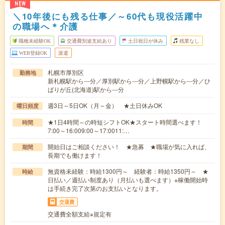
NEW
＼10年後にも残る仕事／～60代も現役活躍中
の職場へ＊介護
職種未経験OK
交通費別途支給あり
土日祝日が休み
残業なし
WEB登録OK
派遣
札幌市厚別区
勤務地
新札幌駅から---分／厚別駅から---分／上野幌駅から---分／ひ
ばりが丘(北海道)駅から---分
週3日～5日OK（月～金） ★土日休みOK
曜日頻度
★1日4時間～の時短シフトOK★スタート時間選べます！
時間
7:00～16:009:00～17:0011:…
開始日はご相談ください！ ★急募 ★職場が気に入れば、
期間
長期でも働けます！
無資格未経験：時給1300円～ 経験者：時給1350円～ ★
時給
日払い／週払い制度あり（月払いも選べます）※稼働開始時
は手続き完了次第のお支払いとなります。
交通費
交通費全額支給※規定有