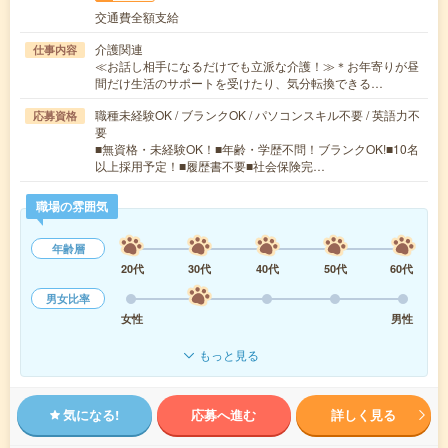
交通費全額支給
介護関連
仕事内容
≪お話し相手になるだけでも立派な介護！≫＊お年寄りが昼
間だけ生活のサポートを受けたり、気分転換できる…
職種未経験OK / ブランクOK / パソコンスキル不要 / 英語力不
応募資格
要
■無資格・未経験OK！■年齢・学歴不問！ブランクOK!■10名
以上採用予定！■履歴書不要■社会保険完…
職場の雰囲気
年齢層
20代
30代
40代
50代
60代
男女比率
女性
男性
もっと見る
気になる!
応募へ進む
詳しく見る