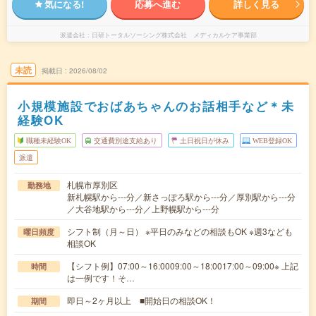
気になる!
応募へ進む
詳しく見る
派遣会社
日研トータルソーシング株式会社 メディカルケア事業部
未読
掲載日
2026/08/02
小規模施設でおばあちゃんのお話相手など＊未
経験OK
職種未経験OK
交通費別途支給あり
土日祝日が休み
WEB登録OK
派遣
札幌市厚別区
勤務地
新札幌駅から---分／新さっぽろ駅から---分／厚別駅から---分
／大谷地駅から---分／上野幌駅から---分
シフト制（月～日） ※平日のみなどの相談もOK ※週3なども
曜日頻度
相談OK
【シフト例】07:00～16:0009:00～18:0017:00～09:00※ 上記
時間
は一例です！そ…
即日～2ヶ月以上 ■開始日の相談OK！
期間