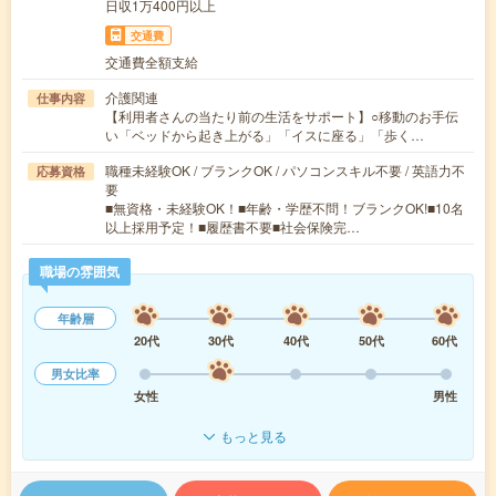
日収1万400円以上
交通費
交通費全額支給
介護関連
仕事内容
【利用者さんの当たり前の生活をサポート】○移動のお手伝
い「ベッドから起き上がる」「イスに座る」「歩く…
職種未経験OK / ブランクOK / パソコンスキル不要 / 英語力不
応募資格
要
■無資格・未経験OK！■年齢・学歴不問！ブランクOK!■10名
以上採用予定！■履歴書不要■社会保険完…
職場の雰囲気
年齢層
20代
30代
40代
50代
60代
男女比率
女性
男性
もっと見る