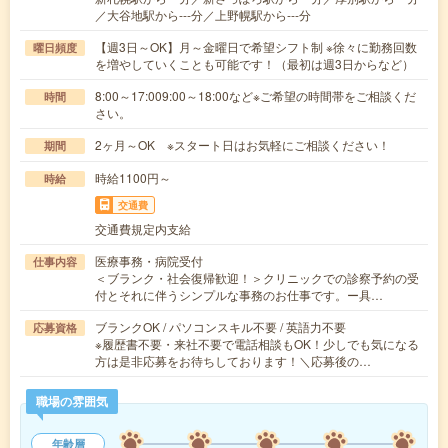
／大谷地駅から---分／上野幌駅から---分
【週3日～OK】月～金曜日で希望シフト制 ※徐々に勤務回数
曜日頻度
を増やしていくことも可能です！（最初は週3日からなど）
8:00～17:009:00～18:00など※ご希望の時間帯をご相談くだ
時間
さい。
2ヶ月～OK ※スタート日はお気軽にご相談ください！
期間
時給1100円～
時給
交通費
交通費規定内支給
医療事務・病院受付
仕事内容
＜ブランク・社会復帰歓迎！＞クリニックでの診察予約の受
付とそれに伴うシンプルな事務のお仕事です。ー具…
ブランクOK / パソコンスキル不要 / 英語力不要
応募資格
※履歴書不要・来社不要で電話相談もOK！少しでも気になる
方は是非応募をお待ちしております！＼応募後の…
職場の雰囲気
年齢層