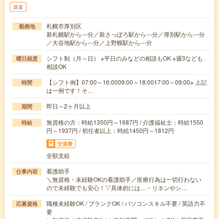
派遣
札幌市厚別区
勤務地
新札幌駅から---分／新さっぽろ駅から---分／厚別駅から---分
／大谷地駅から---分／上野幌駅から---分
シフト制（月～日） ※平日のみなどの相談もOK ※週3なども
曜日頻度
相談OK
【シフト例】07:00～16:0009:00～18:0017:00～09:00※ 上記
時間
は一例です！そ…
即日～2ヶ月以上
期間
無資格の方：時給1350円～1687円 / 介護福祉士：時給1550
時給
円～1937円 / 初任者以上：時給1450円～1812円
交通費
全額支給
看護助手
仕事内容
＼無資格・未経験OKの看護助手／医療行為は一切行わない
ので未経験でも安心！▽具体的には…・リネンやシ…
職種未経験OK / ブランクOK / パソコンスキル不要 / 英語力不
応募資格
要