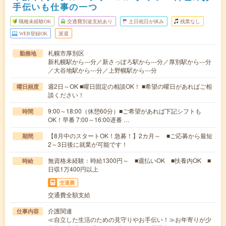
手伝いも仕事の一つ
職種未経験OK
交通費別途支給あり
土日祝日が休み
残業なし
WEB登録OK
派遣
札幌市厚別区
勤務地
新札幌駅から---分／新さっぽろ駅から---分／厚別駅から---分
／大谷地駅から---分／上野幌駅から---分
週2日～OK ■曜日固定の相談OK！ ■希望の曜日があればご相
曜日頻度
談ください！
9:00～18:00（休憩60分）■ご希望があれば下記シフトも
時間
OK！早番 7:00～16:00遅番 …
【8月中のスタートOK！急募！】2カ月～ ■ご応募から最短
期間
2～3日後に就業が可能です！
無資格未経験：時給1300円～ ■週払いOK ■扶養内OK ■
時給
日収1万400円以上
交通費
交通費全額支給
介護関連
仕事内容
≪自立した生活のための見守りやお手伝い！≫お年寄りが少