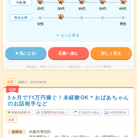
年齢層
20代
30代
40代
50代
60代
男女比率
女性
男性
もっと見る
気になる!
応募へ進む
詳しく見る
派遣会社
日研トータルソーシング株式会社 メディカルケア事業部
未読
掲載日
2026/08/06
NEW
3ヵ月で71万円稼ぐ！未経験OK＊おばあちゃん
のお話相手など
職種未経験OK
交通費別途支給あり
土日祝日が休み
WEB登録OK
派遣
札幌市厚別区
勤務地
新札幌駅から---分／新さっぽろ駅から---分／厚別駅から---分