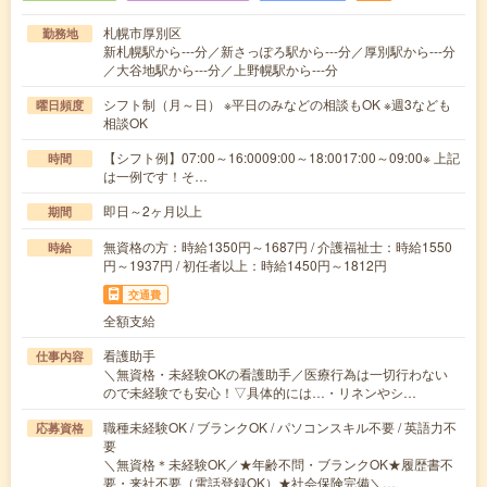
札幌市厚別区
勤務地
新札幌駅から---分／新さっぽろ駅から---分／厚別駅から---分
／大谷地駅から---分／上野幌駅から---分
シフト制（月～日） ※平日のみなどの相談もOK ※週3なども
曜日頻度
相談OK
【シフト例】07:00～16:0009:00～18:0017:00～09:00※ 上記
時間
は一例です！そ…
即日～2ヶ月以上
期間
無資格の方：時給1350円～1687円 / 介護福祉士：時給1550
時給
円～1937円 / 初任者以上：時給1450円～1812円
交通費
全額支給
看護助手
仕事内容
＼無資格・未経験OKの看護助手／医療行為は一切行わない
ので未経験でも安心！▽具体的には…・リネンやシ…
職種未経験OK / ブランクOK / パソコンスキル不要 / 英語力不
応募資格
要
＼無資格＊未経験OK／★年齢不問・ブランクOK★履歴書不
要・来社不要（電話登録OK）★社会保険完備＼…