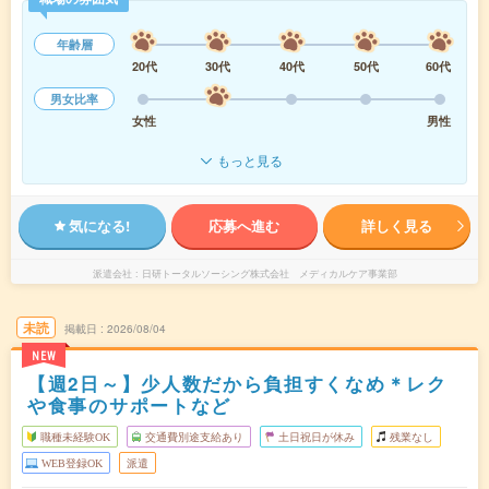
年齢層
20代
30代
40代
50代
60代
男女比率
女性
男性
もっと見る
気になる!
応募へ進む
詳しく見る
派遣会社
日研トータルソーシング株式会社 メディカルケア事業部
未読
掲載日
2026/08/04
NEW
【週2日～】少人数だから負担すくなめ＊レク
や食事のサポートなど
職種未経験OK
交通費別途支給あり
土日祝日が休み
残業なし
WEB登録OK
派遣