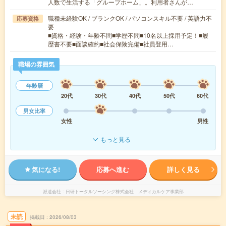
人数で生活する「グループホーム」。利用者さんが…
職種未経験OK / ブランクOK / パソコンスキル不要 / 英語力不
応募資格
要
■資格・経験・年齢不問■学歴不問■10名以上採用予定！■履
歴書不要■面談確約■社会保険完備■社員登用…
職場の雰囲気
年齢層
20代
30代
40代
50代
60代
男女比率
女性
男性
もっと見る
気になる!
応募へ進む
詳しく見る
派遣会社
日研トータルソーシング株式会社 メディカルケア事業部
未読
掲載日
2026/08/03