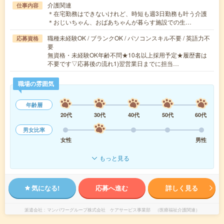
介護関連
仕事内容
＊在宅勤務はできないけれど、時短も週3日勤務も叶う介護
＊おじいちゃん、おばあちゃんが暮らす施設での生…
職種未経験OK / ブランクOK / パソコンスキル不要 / 英語力不
応募資格
要
無資格・未経験OK年齢不問★10名以上採用予定★履歴書は
不要です▽応募後の流れ1)翌営業日までに担当…
職場の雰囲気
年齢層
20代
30代
40代
50代
60代
男女比率
女性
男性
もっと見る
気になる!
応募へ進む
詳しく見る
派遣会社
マンパワーグループ株式会社 ケアサービス事業部 （医療福祉介護関連）