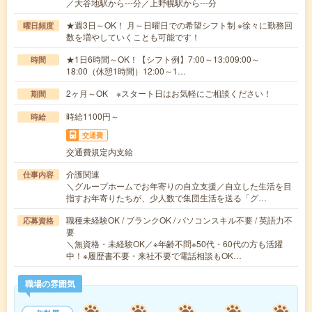
／大谷地駅から---分／上野幌駅から---分
★週3日～OK！ 月～日曜日での希望シフト制 ※徐々に勤務回
曜日頻度
数を増やしていくことも可能です！
★1日6時間～OK！【シフト例】7:00～13:009:00～
時間
18:00（休憩1時間）12:00～1…
2ヶ月～OK ※スタート日はお気軽にご相談ください！
期間
時給1100円～
時給
交通費
交通費規定内支給
介護関連
仕事内容
＼グループホームでお年寄りの自立支援／自立した生活を目
指すお年寄りたちが、少人数で集団生活を送る「グ…
職種未経験OK / ブランクOK / パソコンスキル不要 / 英語力不
応募資格
要
＼無資格・未経験OK／※年齢不問※50代・60代の方も活躍
中！※履歴書不要・来社不要で電話相談もOK…
職場の雰囲気