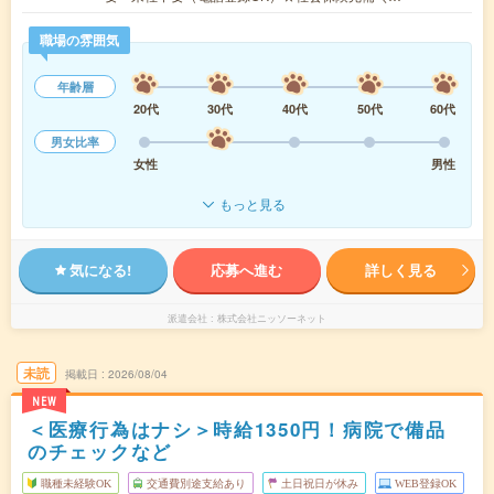
職場の雰囲気
年齢層
20代
30代
40代
50代
60代
男女比率
女性
男性
もっと見る
気になる!
応募へ進む
詳しく見る
派遣会社
株式会社ニッソーネット
未読
掲載日
2026/08/04
NEW
＜医療行為はナシ＞時給1350円！病院で備品
のチェックなど
職種未経験OK
交通費別途支給あり
土日祝日が休み
WEB登録OK