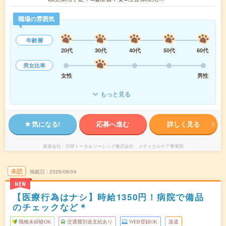
職場の雰囲気
年齢層
20代
30代
40代
50代
60代
男女比率
女性
男性
もっと見る
気になる!
応募へ進む
詳しく見る
派遣会社
日研トータルソーシング株式会社 メディカルケア事業部
未読
掲載日
2026/08/04
NEW
【医療行為はナシ】時給1350円！病院で備品
のチェックなど＊
職種未経験OK
交通費別途支給あり
WEB登録OK
派遣