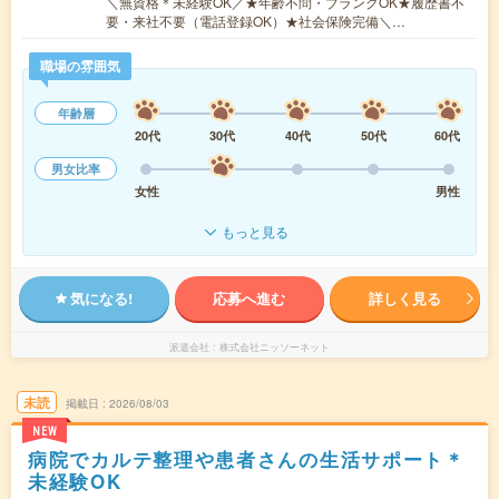
＼無資格＊未経験OK／★年齢不問・ブランクOK★履歴書不
要・来社不要（電話登録OK）★社会保険完備＼…
職場の雰囲気
年齢層
20代
30代
40代
50代
60代
男女比率
女性
男性
もっと見る
気になる!
応募へ進む
詳しく見る
派遣会社
株式会社ニッソーネット
未読
掲載日
2026/08/03
NEW
病院でカルテ整理や患者さんの生活サポート＊
未経験OK