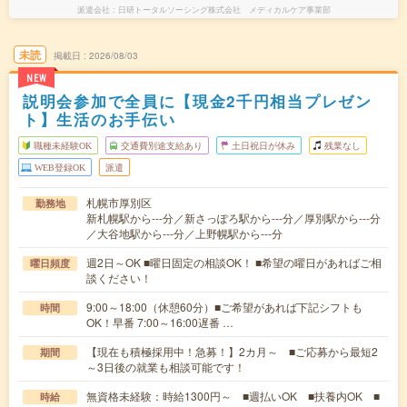
派遣会社
日研トータルソーシング株式会社 メディカルケア事業部
未読
掲載日
2026/08/03
NEW
説明会参加で全員に【現金2千円相当プレゼン
ト】生活のお手伝い
職種未経験OK
交通費別途支給あり
土日祝日が休み
残業なし
WEB登録OK
派遣
札幌市厚別区
勤務地
新札幌駅から---分／新さっぽろ駅から---分／厚別駅から---分
／大谷地駅から---分／上野幌駅から---分
週2日～OK ■曜日固定の相談OK！ ■希望の曜日があればご相
曜日頻度
談ください！
9:00～18:00（休憩60分）■ご希望があれば下記シフトも
時間
OK！早番 7:00～16:00遅番 …
【現在も積極採用中！急募！】2カ月～ ■ご応募から最短2
期間
～3日後の就業も相談可能です！
無資格未経験：時給1300円～ ■週払いOK ■扶養内OK ■
時給