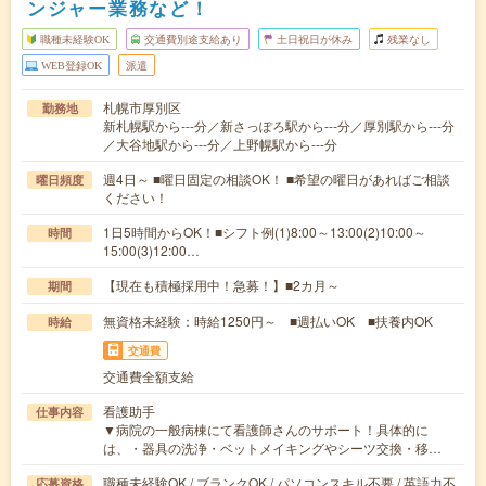
ンジャー業務など！
職種未経験OK
交通費別途支給あり
土日祝日が休み
残業なし
WEB登録OK
派遣
札幌市厚別区
勤務地
新札幌駅から---分／新さっぽろ駅から---分／厚別駅から---分
／大谷地駅から---分／上野幌駅から---分
週4日～ ■曜日固定の相談OK！ ■希望の曜日があればご相談
曜日頻度
ください！
1日5時間からOK！■シフト例(1)8:00～13:00(2)10:00～
時間
15:00(3)12:00…
【現在も積極採用中！急募！】■2カ月～
期間
無資格未経験：時給1250円～ ■週払いOK ■扶養内OK
時給
交通費
交通費全額支給
看護助手
仕事内容
▼病院の一般病棟にて看護師さんのサポート！具体的に
は、・器具の洗浄・ベットメイキングやシーツ交換・移…
職種未経験OK / ブランクOK / パソコンスキル不要 / 英語力不
応募資格