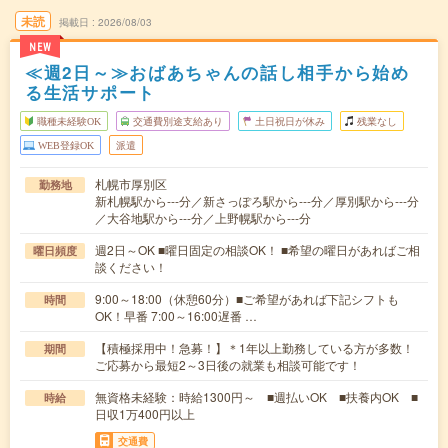
未読
掲載日
2026/08/03
NEW
≪週2日～≫おばあちゃんの話し相手から始め
る生活サポート
職種未経験OK
交通費別途支給あり
土日祝日が休み
残業なし
WEB登録OK
派遣
札幌市厚別区
勤務地
新札幌駅から---分／新さっぽろ駅から---分／厚別駅から---分
／大谷地駅から---分／上野幌駅から---分
週2日～OK ■曜日固定の相談OK！ ■希望の曜日があればご相
曜日頻度
談ください！
9:00～18:00（休憩60分）■ご希望があれば下記シフトも
時間
OK！早番 7:00～16:00遅番 …
【積極採用中！急募！】＊1年以上勤務している方が多数！
期間
ご応募から最短2～3日後の就業も相談可能です！
無資格未経験：時給1300円～ ■週払いOK ■扶養内OK ■
時給
日収1万400円以上
交通費