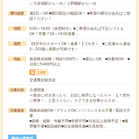
／大谷地駅から---分／上野幌駅から---分
週2日～OK ■曜日固定の相談OK！ ■希望の曜日があればご相
曜日頻度
談ください！
9:00～18:00（休憩60分）■ご希望があれば下記シフトも
時間
OK！早番 7:00～16:00遅番 …
【8月中のスタートOK！急募！】2カ月～ ■ご応募から最短
期間
2～3日後に就業が可能です！
無資格未経験：時給1300円～ ■週払いOK ■扶養内OK ■
時給
日収1万400円以上
交通費
交通費全額支給
介護関連
仕事内容
≪散歩に付き添ったり、お話し相手になったり≫「え？意外
に簡単！」と思うくらい、スグできる仕事からスタ…
職種未経験OK / ブランクOK / パソコンスキル不要 / 英語力不
応募資格
要
■資格・経験・年齢不問■学歴不問■10名以上採用予定！■履
歴書不要■面談確約■社会保険完備■社員登用…
職場の雰囲気