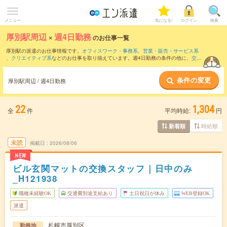
メニュー
気になる!
ログイン
検索
厚別駅周辺
×
週4日勤務
のお仕事一覧
厚別駅の派遣のお仕事情報です。
オフィスワーク・事務系
、
営業・販売・サービス系
、
クリエイティブ系
などのお仕事を取り揃えています。週4日勤務の条件の他に、
交通
費別途支給あり
、
職種未経験OK
、
友だちと一緒の応募OK
などのこだわり条件も取り
揃えています。
条件の変更
厚別駅周辺 / 週4日勤務
22
1,304
全
件
平均時給:
円
時給順
新着順
未読
掲載日
2026/08/06
NEW
ビル玄関マットの交換スタッフ｜日中のみ
_H121938
職種未経験OK
交通費別途支給あり
土日祝日が休み
WEB登録OK
派遣
札幌市厚別区
勤務地