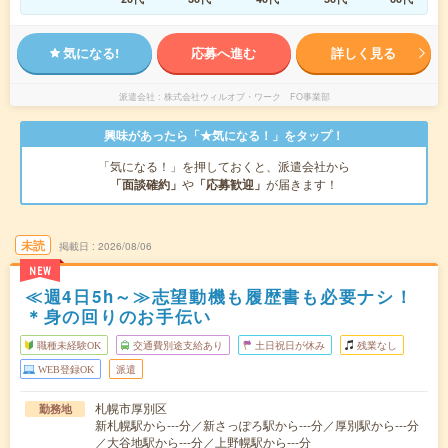
気になる!
応募へ進む
詳しく見る
派遣会社
株式会社ウィルオブ・ワーク FO事業部
興味があったら「★気になる！」をタップ！
「気になる！」を押しておくと、派遣会社から
「面談確約」
や
「応募歓迎」
が届きます！
未読
掲載日
2026/08/06
NEW
≪週4日5h～≫志望動機も履歴書も必要ナシ！
＊身の回りのお手伝い
職種未経験OK
交通費別途支給あり
土日祝日が休み
残業なし
WEB登録OK
派遣
札幌市厚別区
勤務地
新札幌駅から---分／新さっぽろ駅から---分／厚別駅から---分
／大谷地駅から---分／上野幌駅から---分