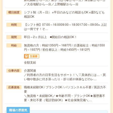
／大谷地駅から---分／上野幌駅から---分
シフト制（月～日） ※平日のみなどの相談もOK ※週3なども
曜日頻度
相談OK
【シフト例】07:00～16:0009:00～18:0017:00～09:00※ 上記
時間
は一例です！そ…
即日～2ヶ月以上 ■開始日の相談OK！
期間
無資格の方：時給1350円～1687円 / 介護福祉士：時給1550
時給
円～1937円 / 初任者以上：時給1450円～1812円
交通費
全額支給
介護関連
仕事内容
／利用者の方の日常生活をサポート！＼▽具体的には…・買
い物や散歩に付き添ったり・折り紙や体操などのレ…
職種未経験OK / ブランクOK / パソコンスキル不要 / 英語力不
応募資格
要
＼無資格＊未経験OK／★年齢不問・ブランクOK★履歴書不
要・来社不要（電話登録OK）★社会保険完備＼…
職場の雰囲気