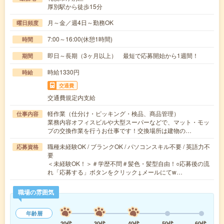
厚別駅から徒歩15分
月～金／週4日～勤務OK
曜日頻度
7:00～16:00(休憩1時間)
時間
即日～長期（3ヶ月以上） 最短で応募開始から1週間！
期間
時給1330円
時給
交通費
交通費規定内支給
軽作業（仕分け・ピッキング・検品、商品管理）
仕事内容
業務内容オフィスビルや大型スーパーなどで、マット・モッ
プの交換作業を行うお仕事です！交換場所は建物の…
職種未経験OK / ブランクOK / パソコンスキル不要 / 英語力不
応募資格
要
＜未経験OK！＞＃学歴不問＃髪色・髪型自由！○応募後の流
れ「応募する」ボタンをクリック↓メールにてw…
職場の雰囲気
年齢層
20代
30代
40代
50代
60代