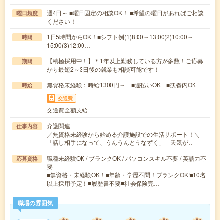
週4日～ ■曜日固定の相談OK！ ■希望の曜日があればご相談
曜日頻度
ください！
1日5時間からOK！■シフト例(1)8:00～13:00(2)10:00～
時間
15:00(3)12:00…
【積極採用中！】＊1年以上勤務している方が多数！ご応募
期間
から最短2～3日後の就業も相談可能です！
無資格未経験：時給1300円～ ■週払いOK ■扶養内OK
時給
交通費
交通費全額支給
介護関連
仕事内容
／無資格未経験から始める介護施設での生活サポート！＼
「話し相手になって、うんうんとうなずく」「天気が…
職種未経験OK / ブランクOK / パソコンスキル不要 / 英語力不
応募資格
要
■無資格・未経験OK！■年齢・学歴不問！ブランクOK!■10名
以上採用予定！■履歴書不要■社会保険完…
職場の雰囲気