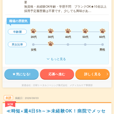
要
無資格・未経験OK年齢・学歴不問 ブランクOK★10名以上
採用予定履歴書は不要です。少しでも興味があ…
職場の雰囲気
年齢層
20代
30代
40代
50代
60代
男女比率
女性
男性
もっと見る
気になる!
応募へ進む
詳しく見る
派遣会社
日研トータルソーシング株式会社 メディカルケア事業部
未読
掲載日
2026/08/03
NEW
≪時短×週4日5h～≫未経験OK！病院でメッセ