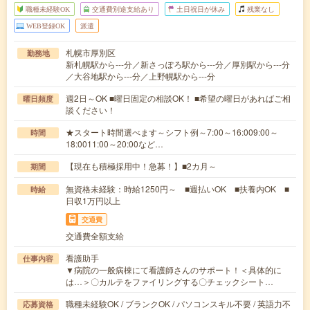
職種未経験OK
交通費別途支給あり
土日祝日が休み
残業なし
WEB登録OK
派遣
札幌市厚別区
勤務地
新札幌駅から---分／新さっぽろ駅から---分／厚別駅から---分
／大谷地駅から---分／上野幌駅から---分
週2日～OK ■曜日固定の相談OK！ ■希望の曜日があればご相
曜日頻度
談ください！
★スタート時間選べます～シフト例～7:00～16:009:00～
時間
18:0011:00～20:00など…
【現在も積極採用中！急募！】■2カ月～
期間
無資格未経験：時給1250円～ ■週払いOK ■扶養内OK ■
時給
日収1万円以上
交通費
交通費全額支給
看護助手
仕事内容
▼病院の一般病棟にて看護師さんのサポート！＜具体的に
は…＞〇カルテをファイリングする〇チェックシート…
職種未経験OK / ブランクOK / パソコンスキル不要 / 英語力不
応募資格