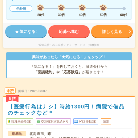
年齢層
20代
30代
40代
50代
60代
気になる!
応募へ進む
詳しく見る
派遣会社
株式会社テクノ・サービス 採用担当
興味があったら「★気になる！」をタップ！
「気になる！」を押しておくと、派遣会社から
「面談確約」
や
「応募歓迎」
が届きます！
未読
掲載日
2026/08/07
NEW
【医療行為はナシ】時給1300円！病院で備品
のチェックなど＊
職種未経験OK
交通費別途支給あり
WEB登録OK
派遣
北海道旭川市
勤務地