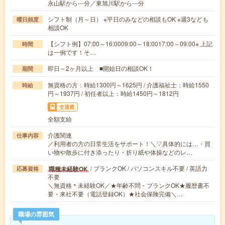
永山駅から---分／東旭川駅から---分
シフト制（月～日） ※平日のみなどの相談もOK ※週3なども
曜日頻度
相談OK
【シフト例】07:00～16:0009:00～18:0017:00～09:00※ 上記
時間
は一例です！そ…
即日～2ヶ月以上 ■開始日の相談OK！
期間
無資格の方：時給1300円～1625円 / 介護福祉士：時給1550
時給
円～1937円 / 初任者以上：時給1450円～1812円
交通費
全額支給
介護関連
仕事内容
／利用者の方の日常生活をサポート！＼▽具体的には…・買
い物や散歩に付き添ったり・折り紙や体操などのレ…
/ ブランクOK / パソコンスキル不要 / 英語力
職種未経験OK
応募資格
不要
＼無資格＊未経験OK／★年齢不問・ブランクOK★履歴書不
要・来社不要（電話登録OK）★社会保険完備＼…
職場の雰囲気