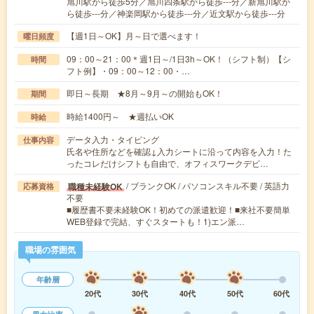
旭川駅から徒歩5分／旭川四条駅から徒歩---分／新旭川駅か
ら徒歩---分／神楽岡駅から徒歩---分／近文駅から徒歩---分
【週1日～OK】月～日で選べます！
曜日頻度
09：00～21：00＊週1日～/1日3h～OK！（シフト制）【シ
時間
フト例】・09：00～12：00・…
即日～長期 ★8月～9月～の開始もOK！
期間
時給1400円～ ★週払いOK
時給
データ入力・タイピング
仕事内容
氏名や住所などを確認↓入力シートに沿って内容を入力！た
ったコレだけシフトも自由で、オフィスワークデビ…
/ ブランクOK / パソコンスキル不要 / 英語力
職種未経験OK
応募資格
不要
■履歴書不要未経験OK！初めての派遣歓迎！■来社不要簡単
WEB登録で完結、すぐスタートも！1)エン派…
職場の雰囲気
年齢層
20代
30代
40代
50代
60代