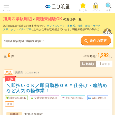
メニュー
気になる!
ログイン
検索
旭川四条駅周辺
×
職種未経験OK
のお仕事一覧
旭川四条駅の派遣のお仕事情報です。
オフィスワーク・事務系
、
営業・販売・サービ
ス系
、
クリエイティブ系
などのお仕事を取り揃えています。職種未経験OKの条件の他
に、
交通費別途支給あり
、
友だちと一緒の応募OK
、
週4日勤務
などのこだわり条件も
取り揃えています。
条件の変更
旭川四条駅周辺 / 職種未経験OK
6
1,292
全
件
平均時給:
円
時給順
新着順
未読
掲載日
2026/08/08
NEW
＼即払いＯＫ／即日勤務ＯＫ＊仕分け・箱詰め
など人気の軽作業！
職種未経験OK
交通費別途支給あり
土日祝日が休み
WEB登録OK
派遣
北海道旭川市
勤務地