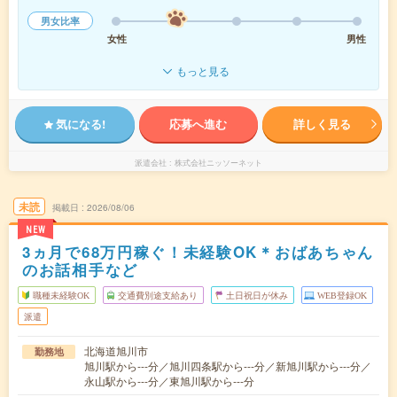
男女比率
女性
男性
もっと見る
気になる!
応募へ進む
詳しく見る
派遣会社
株式会社ニッソーネット
未読
掲載日
2026/08/06
NEW
3ヵ月で68万円稼ぐ！未経験OK＊おばあちゃん
のお話相手など
職種未経験OK
交通費別途支給あり
土日祝日が休み
WEB登録OK
派遣
北海道旭川市
勤務地
旭川駅から---分／旭川四条駅から---分／新旭川駅から---分／
永山駅から---分／東旭川駅から---分