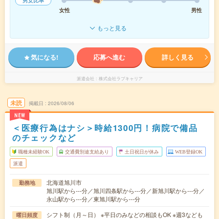
男女比率
女性
男性
もっと見る
気になる!
応募へ進む
詳しく見る
派遣会社
株式会社ラブキャリア
未読
掲載日
2026/08/06
NEW
＜医療行為はナシ＞時給1300円！病院で備品
のチェックなど
職種未経験OK
交通費別途支給あり
土日祝日が休み
WEB登録OK
派遣
北海道旭川市
勤務地
旭川駅から---分／旭川四条駅から---分／新旭川駅から---分／
永山駅から---分／東旭川駅から---分
シフト制（月～日） ※平日のみなどの相談もOK ※週3なども
曜日頻度