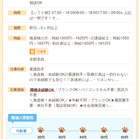
相談OK
【シフト例】07:00～16:0009:00～18:0017:00～09:00※ 上記
時間
は一例です！そ…
即日～2ヶ月以上
期間
無資格の方：時給1300円～1625円 / 介護福祉士：時給1550
時給
円～1937円 / 初任者以上：時給1450円～1812円
交通費
全額支給
看護助手
仕事内容
＼無資格・未経験OKの看護助手／医療行為は一切行わない
ので未経験でも安心！▽具体的には…・リネンやシ…
/ ブランクOK / パソコンスキル不要 / 英語力
職種未経験OK
応募資格
不要
＼無資格＊未経験OK／★年齢不問・ブランクOK★履歴書不
要・来社不要（電話登録OK）★社会保険完備＼…
職場の雰囲気
年齢層
20代
30代
40代
50代
60代