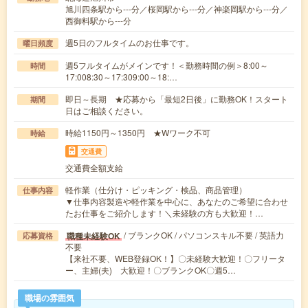
旭川四条駅から---分／桜岡駅から---分／神楽岡駅から---分／
西御料駅から---分
週5日のフルタイムのお仕事です。
曜日頻度
週5フルタイムがメインです！＜勤務時間の例＞8:00～
時間
17:008:30～17:309:00～18:…
即日～長期 ★応募から「最短2日後」に勤務OK！スタート
期間
日はご相談ください。
時給1150円～1350円 ★Wワーク不可
時給
交通費
交通費全額支給
軽作業（仕分け・ピッキング・検品、商品管理）
仕事内容
▼仕事内容製造や軽作業を中心に、あなたのご希望に合わせ
たお仕事をご紹介します！＼未経験の方も大歓迎！…
/ ブランクOK / パソコンスキル不要 / 英語力
職種未経験OK
応募資格
不要
【来社不要、WEB登録OK！】〇未経験大歓迎！〇フリータ
ー、主婦(夫) 大歓迎！〇ブランクOK〇週5…
職場の雰囲気