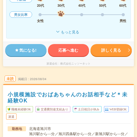
20代
30代
40代
50代
60代
男女比率
女性
男性
もっと見る
気になる!
応募へ進む
詳しく見る
派遣会社
株式会社ニッソーネット
未読
掲載日
2026/08/04
小規模施設でおばあちゃんのお話相手など＊未
経験OK
職種未経験OK
交通費別途支給あり
土日祝日が休み
WEB登録OK
派遣
北海道旭川市
勤務地
旭川駅から---分／旭川四条駅から---分／新旭川駅から---分／