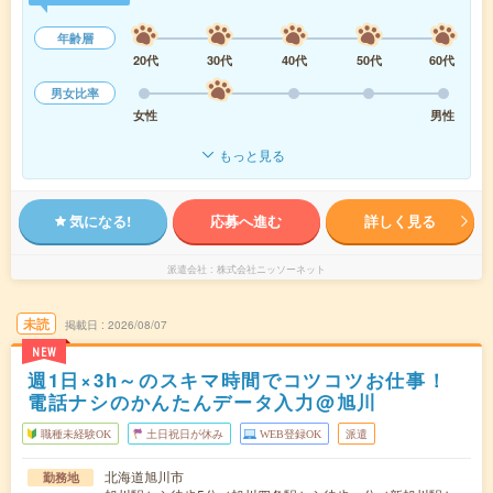
年齢層
20代
30代
40代
50代
60代
男女比率
女性
男性
もっと見る
気になる!
応募へ進む
詳しく見る
派遣会社
株式会社ニッソーネット
未読
掲載日
2026/08/07
NEW
週1日×3h～のスキマ時間でコツコツお仕事！
電話ナシのかんたんデータ入力@旭川
職種未経験OK
土日祝日が休み
WEB登録OK
派遣
北海道旭川市
勤務地