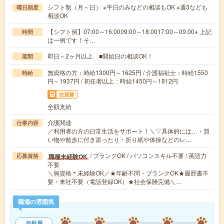
シフト制（月～日） ※平日のみなどの相談もOK ※週3なども
曜日頻度
相談OK
【シフト例】07:00～16:0009:00～18:0017:00～09:00※ 上記
時間
は一例です！そ…
即日～2ヶ月以上 ■開始日の相談OK！
期間
無資格の方：時給1300円～1625円 / 介護福祉士：時給1550
時給
円～1937円 / 初任者以上：時給1450円～1812円
交通費
全額支給
介護関連
仕事内容
／利用者の方の日常生活をサポート！＼▽具体的には…・買
い物や散歩に付き添ったり・折り紙や体操などのレ…
/ ブランクOK / パソコンスキル不要 / 英語力
職種未経験OK
応募資格
不要
＼無資格＊未経験OK／★年齢不問・ブランクOK★履歴書不
要・来社不要（電話登録OK）★社会保険完備＼…
職場の雰囲気
年齢層