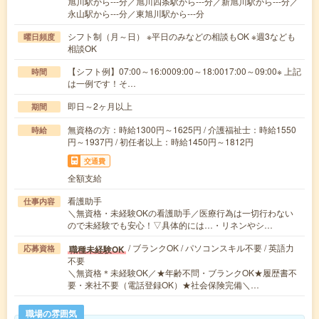
旭川駅から---分／旭川四条駅から---分／新旭川駅から---分／
永山駅から---分／東旭川駅から---分
シフト制（月～日） ※平日のみなどの相談もOK ※週3なども
曜日頻度
相談OK
【シフト例】07:00～16:0009:00～18:0017:00～09:00※ 上記
時間
は一例です！そ…
即日～2ヶ月以上
期間
無資格の方：時給1300円～1625円 / 介護福祉士：時給1550
時給
円～1937円 / 初任者以上：時給1450円～1812円
交通費
全額支給
看護助手
仕事内容
＼無資格・未経験OKの看護助手／医療行為は一切行わない
ので未経験でも安心！▽具体的には…・リネンやシ…
/ ブランクOK / パソコンスキル不要 / 英語力
職種未経験OK
応募資格
不要
＼無資格＊未経験OK／★年齢不問・ブランクOK★履歴書不
要・来社不要（電話登録OK）★社会保険完備＼…
職場の雰囲気