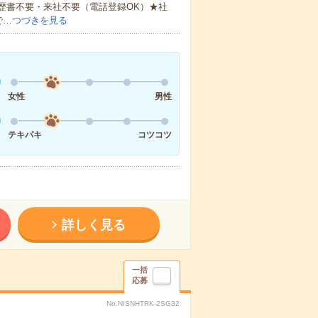
歴書不要・来社不要（電話登録OK）★社
で…
つづきを見る
女性
男性
テキパキ
コツコツ
詳しく見る
一括
応募
No.NISNHTRK-2SG32