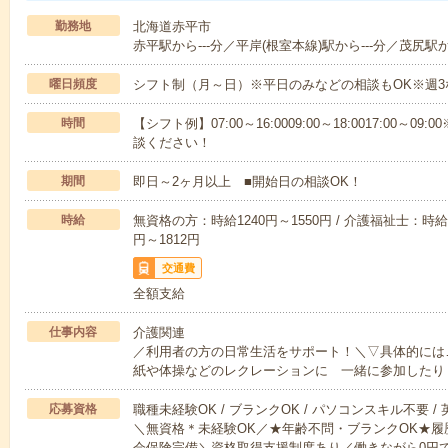
勤務地
北海道赤平市
赤平駅から---分／平岸(根室本線)駅から---分／茂尻駅から
曜日頻度
シフト制（月～日）※平日のみなどの相談もOK※週3
時間
【シフト例】07:00～16:0009:00～18:0017:00
談ください！
期間
即日～2ヶ月以上 ■開始日の相談OK！
時給
無資格の方：時給1240円～1550円 / 介護福祉士：時給1
円～1812円
交通費
全額支給
仕事内容
介護関連
／利用者の方の日常生活をサポート！＼▽具体的には
紙や体操などのレクレーションに 一緒に参加したり
応募資格
職種未経験OK / ブランクOK / パソコンスキル不要 /
＼無資格＊未経験OK／★年齢不問・ブランクOK★履
会保険完備＼資格取得支援制度あり／働きながら0円