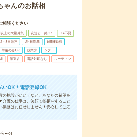
あちゃんのお話相
ご相談ください
名以上の大量募集
友達と一緒OK
OA不要
2～3日勤務
週4日勤務
週5日勤務
午後のみOK
残業少
シフト
煙
派遣多
電話対応なし
ルーティン
いOK＊電話登録OK
人数の施設がいい」など、あなたの希望を
▼介護の仕事は、笑顔で挨拶をすること
い業務はお任せしません！安心してご応
---分