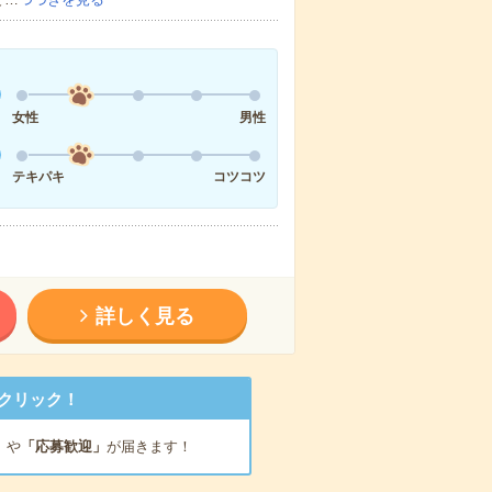
女性
男性
テキパキ
コツコツ
詳しく見る
クリック！
」
や
「応募歓迎」
が届きます！