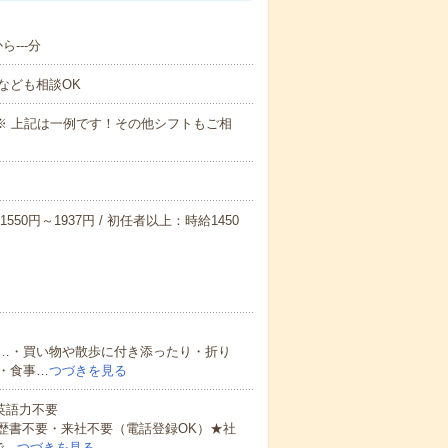
---分
なども相談OK
～09:00※ 上記は一例です！その他シフトもご相
550円～1937円 / 初任者以上：時給1450
…・買い物や散歩に付き添ったり・折り
・食事…
つづきを見る
 英語力不要
歴書不要・来社不要（電話登録OK）★社
で…
つづきを見る