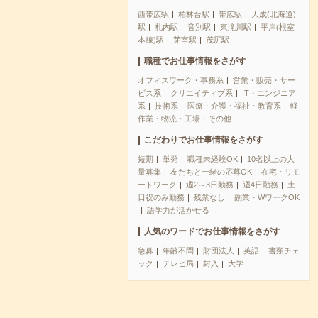
西帯広駅
柏林台駅
帯広駅
大成(北海道)
駅
札内駅
音別駅
東滝川駅
平岸(根室
本線)駅
芽室駅
茂尻駅
職種でお仕事情報をさがす
オフィスワーク・事務系
営業・販売・サー
ビス系
クリエイティブ系
IT・エンジニア
系
技術系
医療・介護・福祉・教育系
軽
作業・物流・工場・その他
こだわりでお仕事情報をさがす
短期
単発
職種未経験OK
10名以上の大
量募集
友だちと一緒の応募OK
在宅・リモ
ートワーク
週2～3日勤務
週4日勤務
土
日祝のみ勤務
残業なし
副業・WワークOK
語学力が活かせる
人気のワードでお仕事情報をさがす
急募
年齢不問
財団法人
英語
書類チェ
ック
テレビ局
封入
大学