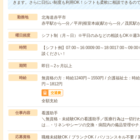
きます。さらに日払い制度も利用OK！シフトも柔軟に相談できるの
勤務地
北海道赤平市
赤平駅から---分／平岸(根室本線)駅から---分／茂尻駅から
曜日頻度
シフト制（月～日）※平日のみなどの相談もOK※週3
時間
【シフト例】07:00～16:0009:00～18:0017:00
談ください！
期間
即日～2ヶ月以上
時給
無資格の方：時給1240円～1550円 / 介護福祉士：時給1
円～1812円
交通費
全額支給
仕事内容
看護助手
＼無資格・未経験OKの看護助手／医療行為は一切行
は…・リネンやシーツの交換・病院内の備品管理やチ
応募資格
職種未経験OK / ブランクOK / パソコンスキル不要 /