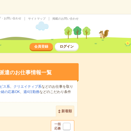
プ・お問い合わせ
サイトマップ
掲載のお問い合わせ
会員登録
ログイン
派遣のお仕事情報一覧
ビス系
、
クリエイティブ系
などのお仕事を取り
緒の応募OK
、
週4日勤務
などのこだわり条件
新着順
一括
応募