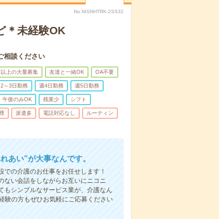
No.NISNHTRK-2SS32
ど＊未経験OK
ご相談ください
名以上の大量募集
友達と一緒OK
OA不要
2～3日勤務
週4日勤務
週5日勤務
午後のみOK
残業少
シフト
煙
派遣多
電話対応なし
ルーティン
ふれあい”が大事なんです。
設での介護のお仕事をお任せします！
のない会話をしながらお互いにニコニ
てもシンプルなサービス業が、介護なん
未経験の方もぜひお気軽にご応募ください