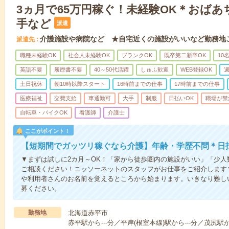
3ヵ月で65万円稼ぐ！未経験OK＊おば
手など
派遣
介護施設や病院など ★自宅近くの施設がいいなど勤務地
派遣先
職種未経験OK
社会人未経験OK
ブランクOK
既卒第二新卒OK
10
英語不要
履歴書不要
40～50代活躍
しゅふ歓迎
WEB登録OK
週
土日祝休
朝10時以降スタート
16時前までの仕事
17時前までの仕事
医療福祉
交費支給
車通勤可
大手
制服
日払いOK
職場が禁
自転車・バイクOK
看護師
介護士
ここがポイント！
【短期間でガッツリ稼ぐなら介護】年齢・学歴不問＊日払
▼まずは試しに2カ月～OK！「家から徒歩圏内の施設がいい」「少
ご相談ください！ニッソーネットのスタッフがお仕事をご紹介します
や利用者さんのお名前を覚えるところから始まります。いきなり難し
募ください。
勤務地
北海道赤平市
赤平駅から---分／平岸(根室本線)駅から---分／茂尻駅から