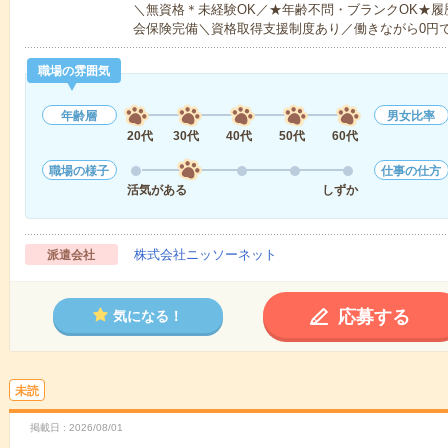
＼無資格＊未経験OK／★年齢不問・ブランクOK★履
会保険完備＼資格取得支援制度あり／働きながら0円
職場の雰囲気
年齢層
男女比率
20代
30代
40代
50代
60代
職場の様子
仕事の仕方
活気がある
しずか
株式会社ニッソーネット
派遣会社
応募する
気になる！
未読
掲載日
2026/08/01