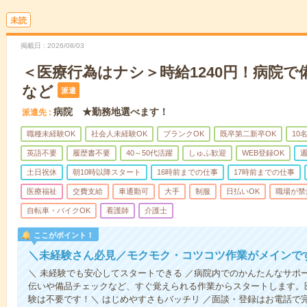
未読
掲載日
2026/08/03
＜医療行為はナシ＞時給1240円！病院
など
派遣
病院 ★勤務地選べます！
派遣先
職種未経験OK
社会人未経験OK
ブランクOK
既卒第二新卒OK
10
英語不要
履歴書不要
40～50代活躍
しゅふ歓迎
WEB登録OK
週
土日祝休
朝10時以降スタート
16時前までの仕事
17時前までの仕事
医療福祉
交費支給
車通勤可
大手
制服
日払いOK
職場が禁
自転車・バイクOK
看護師
介護士
ここがポイント！
＼未経験さん必見／モクモク・コツコツ作業がメインで
＼ 未経験でも安心してスタートできる ／病院内でのかんたんなサポ
伝いや備品チェックなど、すぐ覚えられる作業からスタートします。
験は不要です！＼ はじめやすさもバッチリ ／面談・登録はお電話で