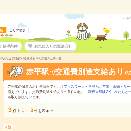
ヘル
版
エリア変更
た希望条件
お気に入りの派遣会社
平駅周辺 交通費別途支給ありの派遣の仕事一覧
赤平駅
交通費別途支給あり
で
の
赤平駅の派遣のお仕事情報です。
オフィスワーク・事務系
、
営業・販売・サー
揃えています。交通費別途支給ありの条件の他に、
職種未経験OK
、
友だちと一
も取り揃えています。
3
1
3
件中
～
件を表示中
未読