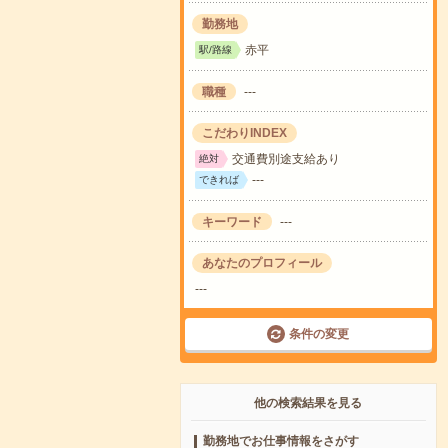
勤務地
赤平
駅/路線
職種
---
こだわりINDEX
交通費別途支給あり
絶対
---
できれば
キーワード
---
あなたのプロフィール
---
条件の変更
他の検索結果を見る
勤務地でお仕事情報をさがす