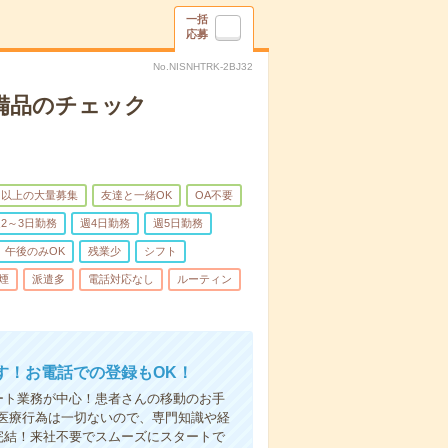
一括
応募
No.NISNHTRK-2BJ32
で備品のチェック
名以上の大量募集
友達と一緒OK
OA不要
2～3日勤務
週4日勤務
週5日勤務
午後のみOK
残業少
シフト
煙
派遣多
電話対応なし
ルーティン
す！お電話での登録もOK！
ート業務が中心！患者さんの移動のお手
医療行為は一切ないので、専門知識や経
完結！来社不要でスムーズにスタートで