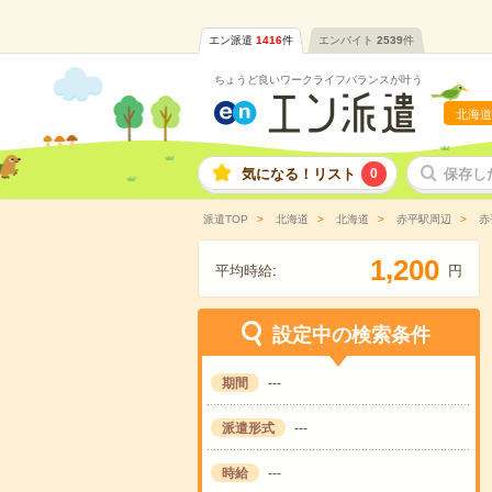
エン派遣
1416
件
エンバイト
2539
件
ちょうど良いワークライフバランスが叶う
北海道
気になる！リスト
0
保存し
派遣TOP
北海道
北海道
赤平駅周辺
赤
,
1
2
0
0
平均時給:
円
設定中の検索条件
期間
---
派遣形式
---
時給
---