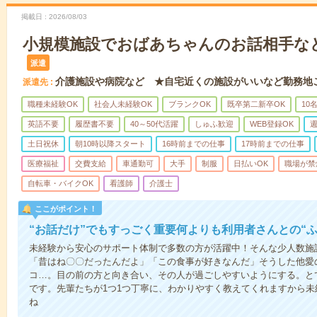
掲載日
2026/08/03
小規模施設でおばあちゃんのお話相手な
派遣
介護施設や病院など ★自宅近くの施設がいいなど勤務地
派遣先
職種未経験OK
社会人未経験OK
ブランクOK
既卒第二新卒OK
10
英語不要
履歴書不要
40～50代活躍
しゅふ歓迎
WEB登録OK
週
土日祝休
朝10時以降スタート
16時前までの仕事
17時前までの仕事
医療福祉
交費支給
車通勤可
大手
制服
日払いOK
職場が禁
自転車・バイクOK
看護師
介護士
ここがポイント！
“お話だけ”でもすっごく重要何よりも利用者さんとの“
未経験から安心のサポート体制で多数の方が活躍中！そんな少人数施
「昔はね〇〇だったんだよ」「この食事が好きなんだ」そうした他愛
コ…。目の前の方と向き合い、その人が過ごしやすいようにする。と
です。先輩たちが1つ1つ丁寧に、わかりやすく教えてくれますから
ね