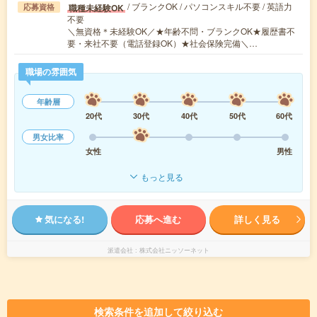
/ ブランクOK / パソコンスキル不要 / 英語力
職種未経験OK
応募資格
不要
＼無資格＊未経験OK／★年齢不問・ブランクOK★履歴書不
要・来社不要（電話登録OK）★社会保険完備＼…
職場の雰囲気
年齢層
20代
30代
40代
50代
60代
男女比率
女性
男性
もっと見る
気になる!
応募へ進む
詳しく見る
派遣会社
株式会社ニッソーネット
検索条件を追加して絞り込む