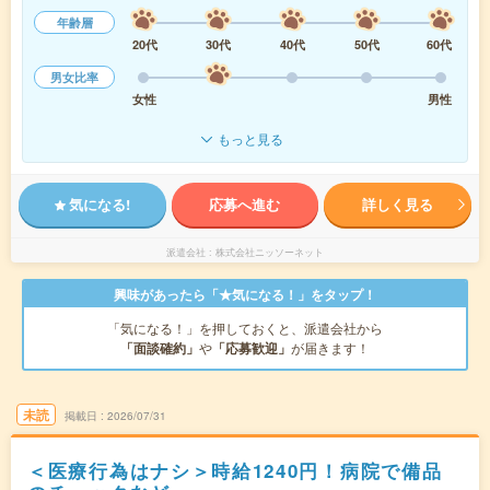
年齢層
20代
30代
40代
50代
60代
男女比率
女性
男性
もっと見る
気になる!
応募へ進む
詳しく見る
派遣会社
株式会社ニッソーネット
興味があったら「★気になる！」をタップ！
「気になる！」を押しておくと、派遣会社から
「面談確約」
や
「応募歓迎」
が届きます！
未読
掲載日
2026/07/31
＜医療行為はナシ＞時給1240円！病院で備品