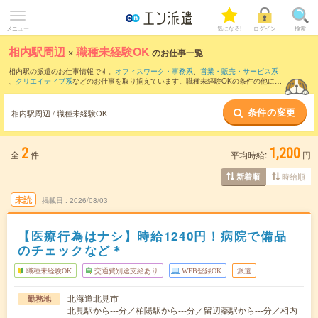
メニュー
気になる!
ログイン
検索
相内駅周辺
×
職種未経験OK
のお仕事一覧
相内駅の派遣のお仕事情報です。
オフィスワーク・事務系
、
営業・販売・サービス系
、
クリエイティブ系
などのお仕事を取り揃えています。職種未経験OKの条件の他に、
交通費別途支給あり
、
友だちと一緒の応募OK
、
週4日勤務
などのこだわり条件も取り
揃えています。
条件の変更
相内駅周辺 / 職種未経験OK
2
1,200
全
件
平均時給:
円
時給順
新着順
未読
掲載日
2026/08/03
【医療行為はナシ】時給1240円！病院で備品
のチェックなど＊
職種未経験OK
交通費別途支給あり
WEB登録OK
派遣
北海道北見市
勤務地
北見駅から---分／柏陽駅から---分／留辺蘂駅から---分／相内