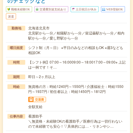
のチェックなど
職種未経験OK
交通費別途支給あり
土日祝日が休み
WEB登録OK
派遣
北海道北見市
勤務地
北見駅から---分／柏陽駅から---分／留辺蘂駅から---分／相内
駅から---分／愛し野駅から---分
シフト制（月～日） ※平日のみなどの相談もOK ※週3なども
曜日頻度
相談OK
【シフト例】07:00～16:0009:00～18:0017:00～09:00※ 上記
時間
は一例です！そ…
即日～2ヶ月以上
期間
無資格の方：時給1240円～1550円 / 介護福祉士：時給1550
時給
円～1937円 / 初任者以上：時給1450円～1812円
交通費
全額支給
看護助手
仕事内容
＼無資格・未経験OKの看護助手／医療行為は一切行わない
ので未経験でも安心！▽具体的には…・リネンやシ…