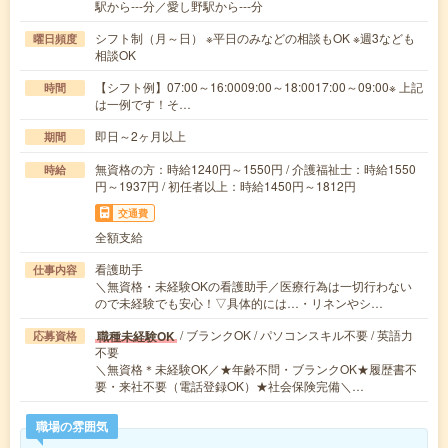
駅から---分／愛し野駅から---分
シフト制（月～日） ※平日のみなどの相談もOK ※週3なども
曜日頻度
相談OK
【シフト例】07:00～16:0009:00～18:0017:00～09:00※ 上記
時間
は一例です！そ…
即日～2ヶ月以上
期間
無資格の方：時給1240円～1550円 / 介護福祉士：時給1550
時給
円～1937円 / 初任者以上：時給1450円～1812円
交通費
全額支給
看護助手
仕事内容
＼無資格・未経験OKの看護助手／医療行為は一切行わない
ので未経験でも安心！▽具体的には…・リネンやシ…
/ ブランクOK / パソコンスキル不要 / 英語力
職種未経験OK
応募資格
不要
＼無資格＊未経験OK／★年齢不問・ブランクOK★履歴書不
要・来社不要（電話登録OK）★社会保険完備＼…
職場の雰囲気