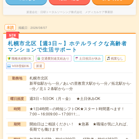
派遣会社
日研トータルソーシング株式会社 メディカルケア事業部
未読
掲載日
2026/08/07
NEW
札幌市北区【週3日～】ホテルライクな高齢者
マンションで生活サポート
職種未経験OK
交通費別途支給あり
土日祝日が休み
残業なし
WEB登録OK
派遣
札幌市北区
勤務地
新琴似駅から---分／あいの里教育大駅から---分／拓北駅から-
--分／北１２条駅から---分
週3日～5日OK（月～金） ★土日休みOK
曜日頻度
★1日4時間～の時短シフトOK★スタート時間選べます！
時間
7:00～16:009:00～17:0011:…
開始日はご相談ください！ ★急募 ★職場が気に入れば、
期間
長期でも働けます！
無資格未経験：時給1300円～ 経験者：時給1350円～ ★