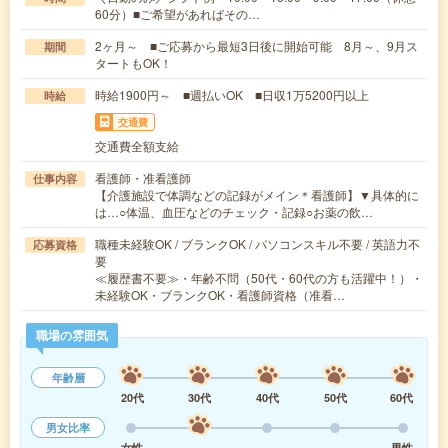
60分）■ご希望があればその…
2ヶ月～ ■ご応募から最短3日後に開始可能 8月～、9月ス
期間
タートもOK！
時給1900円～ ■週払いOK ■日収1万5200円以上
時給
交通費
交通費全額支給
看護師・准看護師
仕事内容
【介護施設で体調などの記録がメイン＊看護師】▼具体的に
は…○体温、血圧などのチェック・記録○お薬の飲…
職種未経験OK / ブランクOK / パソコンスキル不要 / 英語力不
応募資格
要
≪履歴書不要≫・年齢不問（50代・60代の方も活躍中！）・
未経験OK・ブランクOK・看護師資格（准看…
職場の雰囲気
年齢層
20代
30代
40代
50代
60代
男女比率
女性
男性