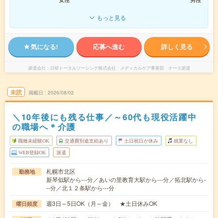
もっと見る
気になる!
応募へ進む
詳しく見る
派遣会社
日研トータルソーシング株式会社 メディカルケア事業部 ナース派遣
未読
掲載日
2026/08/02
＼10年後にも残る仕事／～60代も現役活躍中
の職場へ＊介護
職種未経験OK
交通費別途支給あり
土日祝日が休み
残業なし
WEB登録OK
派遣
札幌市北区
勤務地
新琴似駅から---分／あいの里教育大駅から---分／拓北駅から-
--分／北１２条駅から---分
週3日～5日OK（月～金） ★土日休みOK
曜日頻度