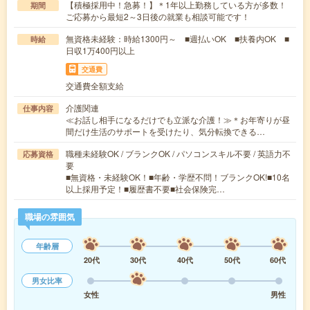
【積極採用中！急募！】＊1年以上勤務している方が多数！
期間
ご応募から最短2～3日後の就業も相談可能です！
無資格未経験：時給1300円～ ■週払いOK ■扶養内OK ■
時給
日収1万400円以上
交通費
交通費全額支給
介護関連
仕事内容
≪お話し相手になるだけでも立派な介護！≫＊お年寄りが昼
間だけ生活のサポートを受けたり、気分転換できる…
職種未経験OK / ブランクOK / パソコンスキル不要 / 英語力不
応募資格
要
■無資格・未経験OK！■年齢・学歴不問！ブランクOK!■10名
以上採用予定！■履歴書不要■社会保険完…
職場の雰囲気
年齢層
20代
30代
40代
50代
60代
男女比率
女性
男性