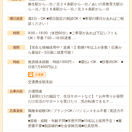
麻生駅から---分／北２４条駅から---分／あいの里教育大駅か
ら---分／北１８条駅から---分／北３４条駅から---分
週2日～OK ■曜日固定の相談OK！ ■希望の曜日があればご相
曜日頻度
談ください！
9:00～18:00（休憩60分）■ご希望があれば下記シフトも
時間
OK！早番 7:00～16:00遅番 …
【現在も積極採用中！急募！】勤務1年以上が多数！応募か
期間
ら最短2～3日後に就業可能！
無資格未経験：時給1300円～ ■週払いOK ■扶養内OK ■
時給
日収1万400円以上
交通費
交通費全額支給
介護関連
仕事内容
【昼間だけの施設で、生活サポートなど】＊お年寄りが昼間
だけ生活のサポートを受けたり、気分転換できるデ…
職種未経験OK / ブランクOK / パソコンスキル不要 / 英語力不
応募資格
要
■資格・経験・年齢不問■学歴不問■10名以上採用予定！■履
歴書不要■面談確約■社会保険完備■社員登用…