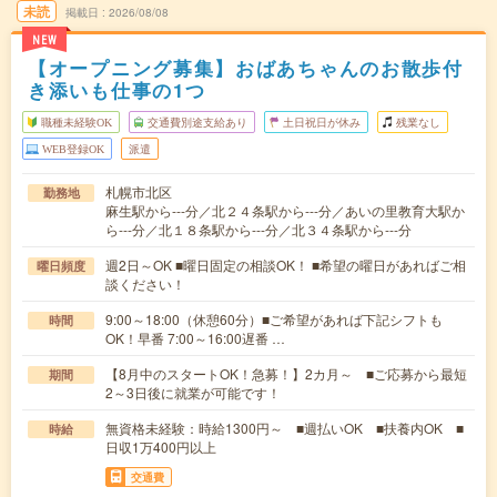
未読
掲載日
2026/08/08
NEW
【オープニング募集】おばあちゃんのお散歩付
き添いも仕事の1つ
職種未経験OK
交通費別途支給あり
土日祝日が休み
残業なし
WEB登録OK
派遣
札幌市北区
勤務地
麻生駅から---分／北２４条駅から---分／あいの里教育大駅か
ら---分／北１８条駅から---分／北３４条駅から---分
週2日～OK ■曜日固定の相談OK！ ■希望の曜日があればご相
曜日頻度
談ください！
9:00～18:00（休憩60分）■ご希望があれば下記シフトも
時間
OK！早番 7:00～16:00遅番 …
【8月中のスタートOK！急募！】2カ月～ ■ご応募から最短
期間
2～3日後に就業が可能です！
無資格未経験：時給1300円～ ■週払いOK ■扶養内OK ■
時給
日収1万400円以上
交通費