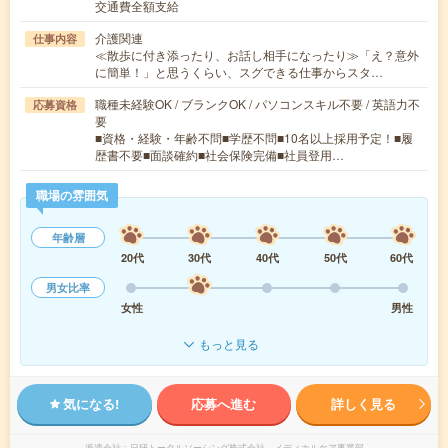
交通費全額支給
介護関連
仕事内容
≪散歩に付き添ったり、お話し相手になったり≫「え？意外
に簡単！」と思うくらい、スグできる仕事からスタ…
職種未経験OK / ブランクOK / パソコンスキル不要 / 英語力不
応募資格
要
■資格・経験・年齢不問■学歴不問■10名以上採用予定！■履
歴書不要■面談確約■社会保険完備■社員登用…
職場の雰囲気
年齢層
20代
30代
40代
50代
60代
男女比率
女性
男性
もっと見る
気になる!
応募へ進む
詳しく見る
派遣会社
日研トータルソーシング株式会社 メディカルケア事業部