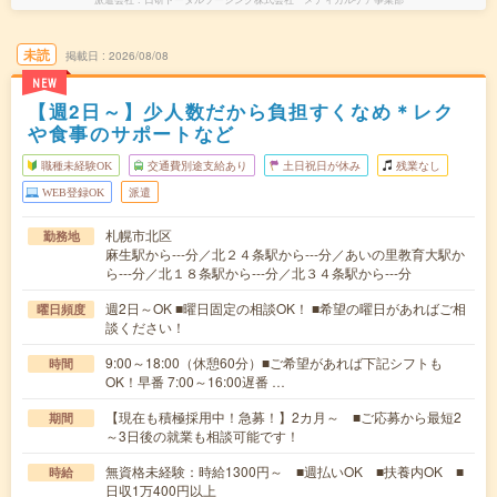
未読
掲載日
2026/08/08
NEW
【週2日～】少人数だから負担すくなめ＊レク
や食事のサポートなど
職種未経験OK
交通費別途支給あり
土日祝日が休み
残業なし
WEB登録OK
派遣
札幌市北区
勤務地
麻生駅から---分／北２４条駅から---分／あいの里教育大駅か
ら---分／北１８条駅から---分／北３４条駅から---分
週2日～OK ■曜日固定の相談OK！ ■希望の曜日があればご相
曜日頻度
談ください！
9:00～18:00（休憩60分）■ご希望があれば下記シフトも
時間
OK！早番 7:00～16:00遅番 …
【現在も積極採用中！急募！】2カ月～ ■ご応募から最短2
期間
～3日後の就業も相談可能です！
無資格未経験：時給1300円～ ■週払いOK ■扶養内OK ■
時給
日収1万400円以上