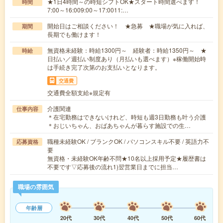
★1日4時間～の時短シフトOK★スタート時間選べます！
時間
7:00～16:009:00～17:0011:…
開始日はご相談ください！ ★急募 ★職場が気に入れば、
期間
長期でも働けます！
無資格未経験：時給1300円～ 経験者：時給1350円～ ★
時給
日払い／週払い制度あり（月払いも選べます）※稼働開始時
は手続き完了次第のお支払いとなります。
交通費
交通費全額支給※規定有
介護関連
仕事内容
＊在宅勤務はできないけれど、時短も週3日勤務も叶う介護
＊おじいちゃん、おばあちゃんが暮らす施設での生…
職種未経験OK / ブランクOK / パソコンスキル不要 / 英語力不
応募資格
要
無資格・未経験OK年齢不問★10名以上採用予定★履歴書は
不要です▽応募後の流れ1)翌営業日までに担当…
職場の雰囲気
年齢層
20代
30代
40代
50代
60代