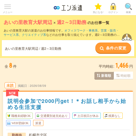
メニュー
気になる!
ログイン
検索
あいの里教育大駅周辺
×
週2～3日勤務
のお仕事一覧
あいの里教育大駅の派遣のお仕事情報です。
オフィスワーク・事務系
、
営業・販売・
サービス系
、
クリエイティブ系
などのお仕事を取り揃えています。週2～3日勤務の条
件の他に、
交通費別途支給あり
、
職種未経験OK
、
友だちと一緒の応募OK
などのこだ
わり条件も取り揃えています。
条件の変更
あいの里教育大駅周辺 / 週2～3日勤務
8
1,466
全
件
平均時給:
円
時給順
新着順
未読
掲載日
2026/08/09
NEW
説明会参加で2000円get！＊お話し相手から始
める生活支援
職種未経験OK
交通費別途支給あり
土日祝日が休み
残業なし
WEB登録OK
派遣
札幌市北区
勤務地