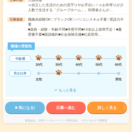
≪自立した生活のための見守りやお手伝い！≫お年寄りが少
人数で生活する「グループホーム」。利用者さんが…
職種未経験OK / ブランクOK / パソコンスキル不要 / 英語力不
応募資格
要
■資格・経験・年齢不問■学歴不問■10名以上採用予定！■履
歴書不要■面談確約■社会保険完備■社員登用…
職場の雰囲気
年齢層
20代
30代
40代
50代
60代
男女比率
女性
男性
もっと見る
気になる!
応募へ進む
詳しく見る
派遣会社
日研トータルソーシング株式会社 メディカルケア事業部