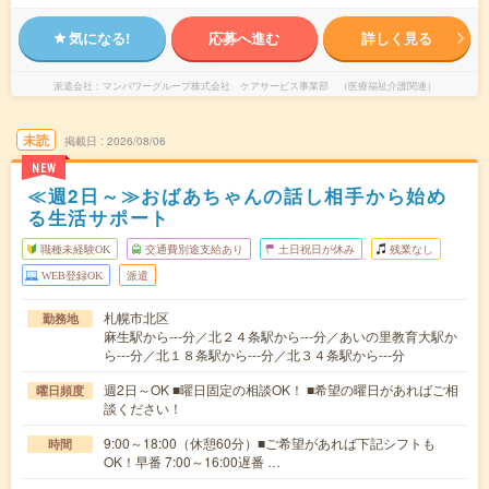
気になる!
応募へ進む
詳しく見る
派遣会社
マンパワーグループ株式会社 ケアサービス事業部 （医療福祉介護関連）
未読
掲載日
2026/08/06
NEW
≪週2日～≫おばあちゃんの話し相手から始め
る生活サポート
職種未経験OK
交通費別途支給あり
土日祝日が休み
残業なし
WEB登録OK
派遣
札幌市北区
勤務地
麻生駅から---分／北２４条駅から---分／あいの里教育大駅か
ら---分／北１８条駅から---分／北３４条駅から---分
週2日～OK ■曜日固定の相談OK！ ■希望の曜日があればご相
曜日頻度
談ください！
9:00～18:00（休憩60分）■ご希望があれば下記シフトも
時間
OK！早番 7:00～16:00遅番 …