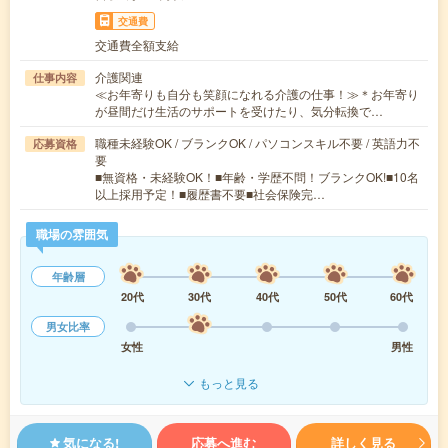
交通費
交通費全額支給
介護関連
仕事内容
≪お年寄りも自分も笑顔になれる介護の仕事！≫＊お年寄り
が昼間だけ生活のサポートを受けたり、気分転換で…
職種未経験OK / ブランクOK / パソコンスキル不要 / 英語力不
応募資格
要
■無資格・未経験OK！■年齢・学歴不問！ブランクOK!■10名
以上採用予定！■履歴書不要■社会保険完…
職場の雰囲気
年齢層
20代
30代
40代
50代
60代
男女比率
女性
男性
もっと見る
気になる!
応募へ進む
詳しく見る