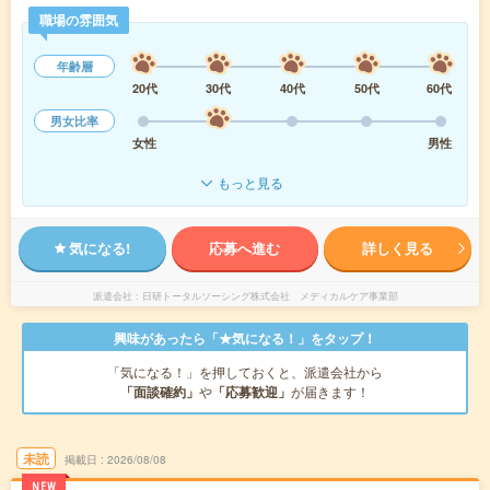
職場の雰囲気
年齢層
20代
30代
40代
50代
60代
男女比率
女性
男性
もっと見る
気になる!
応募へ進む
詳しく見る
派遣会社
日研トータルソーシング株式会社 メディカルケア事業部
興味があったら「★気になる！」をタップ！
「気になる！」を押しておくと、派遣会社から
「面談確約」
や
「応募歓迎」
が届きます！
未読
掲載日
2026/08/08
NEW