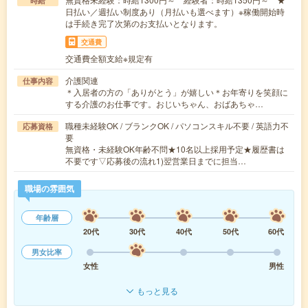
時給
日払い／週払い制度あり（月払いも選べます）※稼働開始時
は手続き完了次第のお支払いとなります。
交通費
交通費全額支給※規定有
介護関連
仕事内容
＊入居者の方の「ありがとう」が嬉しい＊お年寄りを笑顔に
する介護のお仕事です。おじいちゃん、おばあちゃ…
職種未経験OK / ブランクOK / パソコンスキル不要 / 英語力不
応募資格
要
無資格・未経験OK年齢不問★10名以上採用予定★履歴書は
不要です▽応募後の流れ1)翌営業日までに担当…
職場の雰囲気
年齢層
20代
30代
40代
50代
60代
男女比率
女性
男性
もっと見る