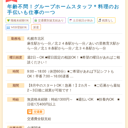
年齢不問！グループホームスタッフ＊料理のお
手伝いも仕事の一つ
職種未経験OK
交通費別途支給あり
土日祝日が休み
残業なし
WEB登録OK
派遣
札幌市北区
勤務地
麻生駅から---分／北２４条駅から---分／あいの里教育大駅か
ら---分／北１８条駅から---分／北３４条駅から---分
週2日～OK ■曜日固定の相談OK！ ■希望の曜日があればご相
曜日頻度
談ください！
9:00～18:00（休憩60分）■ご希望があれば下記シフトも
時間
OK！早番 7:00～16:00遅番 …
【8月中のスタートOK！急募！】2カ月～ ■ご応募から最短
期間
2～3日後に就業が可能です！
無資格未経験：時給1300円～ ■週払いOK ■扶養内OK ■
時給
日収1万400円以上
交通費
交通費全額支給
介護関連
仕事内容