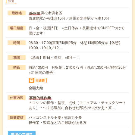
派遣
浜松市浜名区
静岡県
勤務地
西鹿島駅から徒歩15分／遠州岩水寺駅から車10分
月～金・祝(週5日) ※土日休み＋長期連休でON/OFFつけて
曜日頻度
働けます！
08:30～17:00(実働7時間25分 休憩1時間05分)※【休憩】
時間
10:00～10:10／12:…
【急募】即日～長期 ※8月～！
期間
時給1350円 月収例：210,073円（時給1,350円×7時間20分
時給
×21日間の場合）
交通費
全額支給
事務的軽作業
仕事内容
＊マシンの操作・監視、点検（マニュアル・チェックシート
あり）＊つくる製品に合わせた部品のつけかえ＊原…
パソコンスキル不要 / 英語力不要
応募資格
軽作業・製造などのご経験がある方
職場の雰囲気