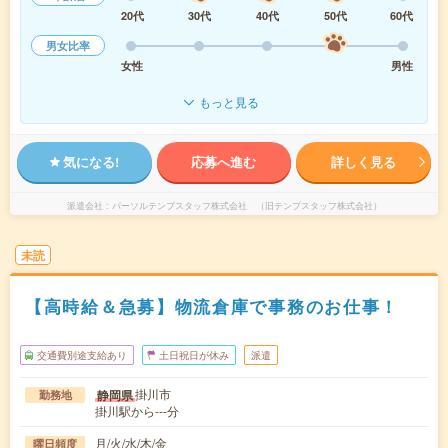
20代
30代
40代
50代
60代
男女比率
女性
男性
もっと見る
気になる!
応募へ進む
詳しく見る
派遣会社
パーソルテンプスタッフ株式会社 （旧テンプスタッフ株式会社）
未読
【高時給＆急募】物流倉庫で事務のお仕事！
交通費別途支給あり
土日祝日が休み
派遣
掛川市
静岡県
勤務地
掛川駅から---分
月/火/水/木/金
曜日頻度