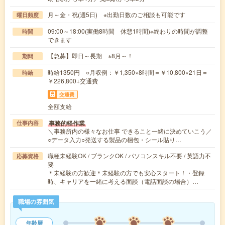
月～金・祝(週5日) ※出勤日数のご相談も可能です
曜日頻度
09:00～18:00(実働8時間 休憩1時間)※終わりの時間が調整
時間
できます
【急募】即日～長期 ※8月～！
期間
時給1350円 ○月収例：￥1,350×8時間＝￥10,800×21日＝
時給
￥226,800+交通費
交通費
全額支給
事務的軽作業
仕事内容
＼事務所内の様々なお仕事 できること一緒に決めていこう／
○データ入力○発送する製品の梱包・シール貼り…
職種未経験OK / ブランクOK / パソコンスキル不要 / 英語力不
応募資格
要
＊未経験の方歓迎＊未経験の方でも安心スタート！・登録
時、キャリアを一緒に考える面談（電話面談の場合）…
職場の雰囲気
年齢層