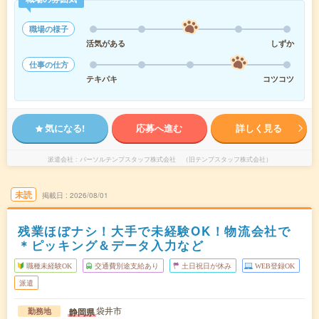
職場の様子
活気がある
しずか
仕事の仕方
テキパキ
コツコツ
気になる!
応募へ進む
詳しく見る
派遣会社
パーソルテンプスタッフ株式会社 （旧テンプスタッフ株式会社）
未読
掲載日
2026/08/01
残業ほぼナシ！大手で未経験OK！物流会社で
＊ピッキング＆データ入力など
職種未経験OK
交通費別途支給あり
土日祝日が休み
WEB登録OK
派遣
袋井市
静岡県
勤務地