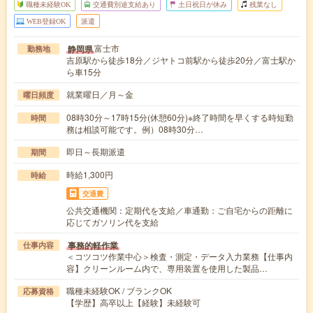
職種未経験OK
交通費別途支給あり
土日祝日が休み
残業なし
WEB登録OK
派遣
富士市
静岡県
勤務地
吉原駅から徒歩18分／ジヤトコ前駅から徒歩20分／富士駅か
ら車15分
就業曜日／月～金
曜日頻度
08時30分～17時15分(休憩60分)※終了時間を早くする時短勤
時間
務は相談可能です。例）08時30分…
即日～長期派遣
期間
時給1,300円
時給
交通費
公共交通機関：定期代を支給／車通勤：ご自宅からの距離に
応じてガソリン代を支給
事務的軽作業
仕事内容
＜コツコツ作業中心＞検査・測定・データ入力業務【仕事内
容】クリーンルーム内で、専用装置を使用した製品…
職種未経験OK / ブランクOK
応募資格
【学歴】高卒以上【経験】未経験可