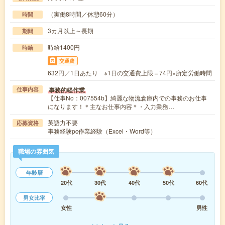
（実働8時間／休憩60分）
時間
3カ月以上～長期
期間
時給1400円
時給
交通費
632円／1日あたり ※1日の交通費上限＝74円×所定労働時間
事務的軽作業
仕事内容
【仕事No：007554b】綺麗な物流倉庫内での事務のお仕事
になります！＊主なお仕事内容＊・入力業務…
英語力不要
応募資格
事務経験pc作業経験（Excel・Word等）
職場の雰囲気
年齢層
20代
30代
40代
50代
60代
男女比率
女性
男性