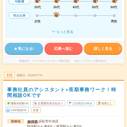
年齢層
20代
30代
40代
50代
60代
男女比率
女性
男性
もっと見る
気になる!
応募へ進む
詳しく見る
派遣会社
パーソルテンプスタッフ株式会社 （旧テンプスタッフ株式会社）
未読
掲載日
2026/07/31
事務社員のアシスタント×長期事務ワーク！時
間相談OKです
職種未経験OK
交通費別途支給あり
土日祝日が休み
残業なし
WEB登録OK
派遣
浜松市中央区
静岡県
勤務地
助信駅から車4分／曳馬駅から車5分