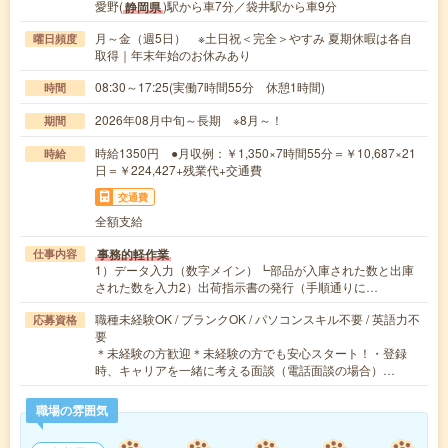
愛野(
)駅から車7分／袋井駅から車9分
静岡県
月～金（週5日） ※土日祝＜完全＞やすみ 夏期休暇は各自
曜日頻度
取得｜年末年始のお休みあり
08:30～17:25(実働7時間55分 休憩1時間)
時間
2026年08月中旬～長期 ※8月～！
期間
時給1350円 ●月収例：￥1,350×7時間55分＝￥10,687×21
時給
日＝￥224,427+残業代+交通費
交通費
全額支給
事務的軽作業
仕事内容
1）データ入力（数字メイン）┗部品が入庫された数と出庫
された数を入力2）出荷指示書の発行（手順通りに…
職種未経験OK / ブランクOK / パソコンスキル不要 / 英語力不
応募資格
要
＊未経験の方歓迎＊未経験の方でも安心スタート！・登録
時、キャリアを一緒に考える面談（電話面談の場合）…
職場の雰囲気