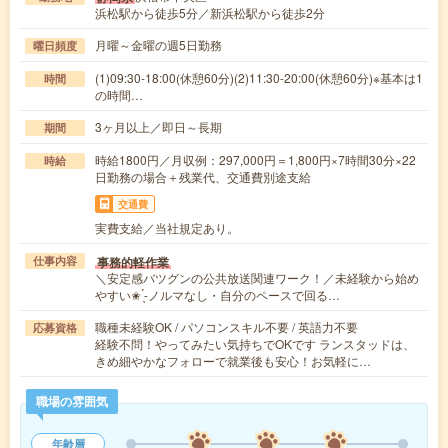
浜松駅から徒歩5分／新浜松駅から徒歩2分
月曜～金曜の週5日勤務
曜日頻度
(1)09:30-18:00(休憩60分)(2)11:30-20:00(休憩60分)※基本は1
時間
の時間…
3ヶ月以上／即日～長期
期間
時給1800円／月収例：297,000円＝1,800円×7時間30分×22
時給
日勤務の場合＋残業代、交通費別途支給
交通費
実費支給／当社規定あり。
事務的軽作業
仕事内容
＼安定感バツグンの公共放送関連ワーク！／未経験から始め
やすい✬ ̖́-ノルマなし・自分のペースで回る…
職種未経験OK / パソコンスキル不要 / 英語力不要
応募資格
経験不問！やってみたい気持ちでOKです ランスタッドは、
きめ細やかなフォローで就業後も安心！お気軽に…
職場の雰囲気
年齢層