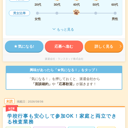
20代
30代
40代
50代
60代
男女比率
女性
男性
もっと見る
気になる!
応募へ進む
詳しく見る
派遣会社
ランスタッド株式会社
興味があったら「★気になる！」をタップ！
「気になる！」を押しておくと、派遣会社から
「面談確約」
や
「応募歓迎」
が届きます！
未読
掲載日
2026/08/06
NEW
学校行事も安心して参加OK！家庭と両立でき
る検査業務