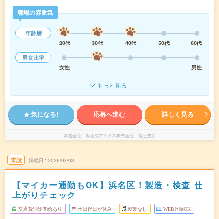
職場の雰囲気
年齢層
20代
30代
40代
50代
60代
男女比率
女性
男性
もっと見る
気になる!
応募へ進む
詳しく見る
派遣会社
旭化成アミダス株式会社 富士支店
未読
掲載日
2026/08/03
【マイカー通勤もOK】浜名区！製造・検査 仕
上がりチェック
交通費別途支給あり
土日祝日が休み
残業なし
WEB登録OK