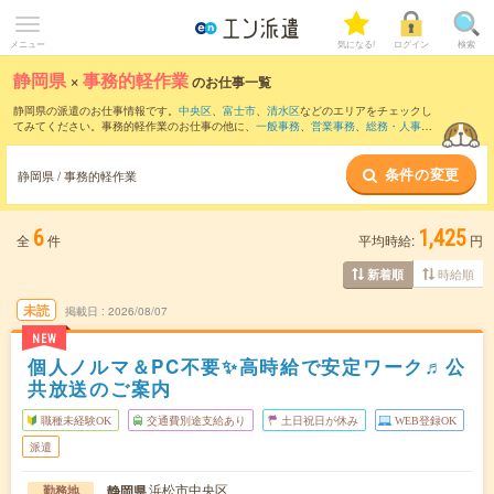
メニュー
気になる!
ログイン
検索
静岡県
×
事務的軽作業
のお仕事一覧
静岡県の派遣のお仕事情報です。
中央区
、
富士市
、
清水区
などのエリアをチェックし
てみてください。事務的軽作業のお仕事の他に、
一般事務
、
営業事務
、
総務・人事・
労務
などを取り揃えています。さらに、
短期
・
単発
などの期間や、
職種未経験OK
など
のこだわり条件で絞り込んでいただけます。
条件の変更
静岡県 / 事務的軽作業
6
1,425
全
件
平均時給:
円
時給順
新着順
未読
掲載日
2026/08/07
NEW
個人ノルマ＆PC不要✨高時給で安定ワーク♬公
共放送のご案内
職種未経験OK
交通費別途支給あり
土日祝日が休み
WEB登録OK
派遣
浜松市中央区
静岡県
勤務地