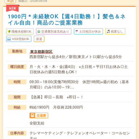
未読
掲載日
2026/08/08
NEW
1900円＊未経験OK【週4日勤務！】髪色＆ネ
イル自由！商品のご提案業務
職種未経験OK
交通費別途支給あり
土日祝日が休み
残業なし
WEB登録OK
派遣
東京都新宿区
勤務地
西新宿駅から徒歩4分／新宿(東京メトロ)駅から徒歩5分
月・火・水・木・金(週4日) ※土日祝＋平日1日お休み◎土
曜日頻度
日祝休みの週5日勤務もOK！
09:30～18:00(実働7時間30分 休憩1時間)※週の初め（基本
時間
月曜日）のみ10:00～19:…
【急募】即日～長期 ※即日～！
期間
時給1900円 月収例 228,000円
時給
交通費
全額支給
テレマーケティング・テレフォンオペレーター・コールセン
仕事内容
ター