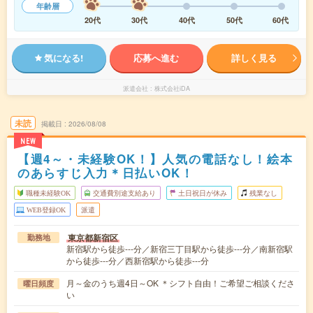
年齢層
20代
30代
40代
50代
60代
気になる!
応募へ進む
詳しく見る
派遣会社
株式会社iDA
未読
掲載日
2026/08/08
NEW
【週4～・未経験OK！】人気の電話なし！絵本
のあらすじ入力＊日払いOK！
職種未経験OK
交通費別途支給あり
土日祝日が休み
残業なし
WEB登録OK
派遣
東京都新宿区
勤務地
新宿駅から徒歩---分／新宿三丁目駅から徒歩---分／南新宿駅
から徒歩---分／西新宿駅から徒歩---分
月～金のうち週4日～OK ＊シフト自由！ご希望ご相談くださ
曜日頻度
い