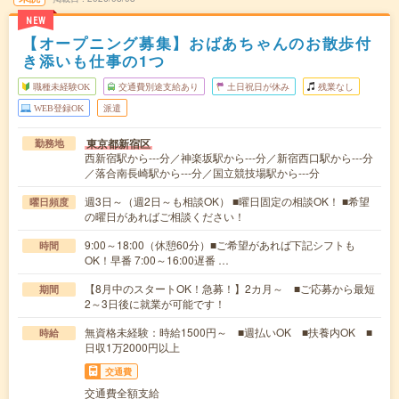
NEW
【オープニング募集】おばあちゃんのお散歩付
き添いも仕事の1つ
職種未経験OK
交通費別途支給あり
土日祝日が休み
残業なし
WEB登録OK
派遣
東京都新宿区
勤務地
西新宿駅から---分／神楽坂駅から---分／新宿西口駅から---分
／落合南長崎駅から---分／国立競技場駅から---分
週3日～（週2日～も相談OK） ■曜日固定の相談OK！ ■希望
曜日頻度
の曜日があればご相談ください！
9:00～18:00（休憩60分）■ご希望があれば下記シフトも
時間
OK！早番 7:00～16:00遅番 …
【8月中のスタートOK！急募！】2カ月～ ■ご応募から最短
期間
2～3日後に就業が可能です！
無資格未経験：時給1500円～ ■週払いOK ■扶養内OK ■
時給
日収1万2000円以上
交通費
交通費全額支給