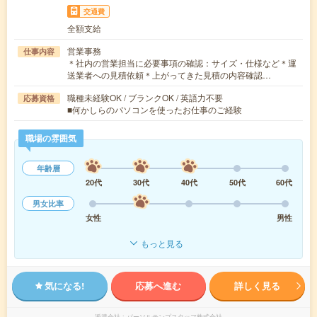
交通費
全額支給
営業事務
仕事内容
＊社内の営業担当に必要事項の確認：サイズ・仕様など＊運
送業者への見積依頼＊上がってきた見積の内容確認…
職種未経験OK / ブランクOK / 英語力不要
応募資格
■何かしらのパソコンを使ったお仕事のご経験
職場の雰囲気
年齢層
20代
30代
40代
50代
60代
男女比率
女性
男性
もっと見る
気になる!
応募へ進む
詳しく見る
派遣会社
パーソルテンプスタッフ株式会社