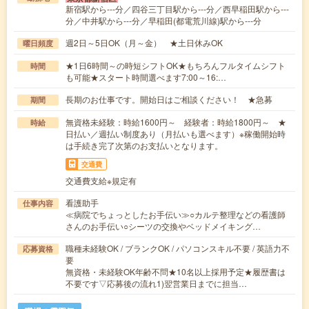
新宿駅から---分／四谷三丁目駅から---分／西早稲田駅から---
分／中井駅から---分／早稲田(都電荒川線)駅から---分
週2日～5日OK（月～金） ★土日休みOK
曜日頻度
★1日6時間～の時短シフトOK★もちろんフルタイムシフト
時間
も可能★スタート時間選べます7:00～16:…
長期のお仕事です。開始日はご相談ください！ ★急募
期間
無資格未経験：時給1600円～ 経験者：時給1800円～ ★
時給
日払い／週払い制度あり（月払いも選べます）※稼働開始時
は手続き完了次第のお支払いとなります。
交通費
交通費支給※規定有
看護助手
仕事内容
≪病院でちょっとしたお手伝い≫○カルテ整理などの看護師
さんのお手伝い○シーツの交換やベッドメイキング…
職種未経験OK / ブランクOK / パソコンスキル不要 / 英語力不
応募資格
要
無資格・未経験OK年齢不問★10名以上採用予定★履歴書は
不要です▽応募後の流れ1)翌営業日までに担当…