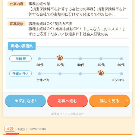
事務的軽作業
仕事内容
【損害保険料率を計算する会社での事務】損害保険料率を計
算する会社での書類の仕分けから発送までのお仕事…
職種未経験OK / 英語力不要
応募資格
職種未経験OK！業界未経験OK！【こんな方におススメ！ま
ずはご応募ください／歓迎条件】社会人経験のあ…
職場の雰囲気
年齢層
20代
30代
40代
50代
60代
仕事の仕方
テキパキ
コツコツ
気になる!
応募へ進む
詳しく見る
派遣会社
アデコ株式会社
未読
掲載日
2026/08/08