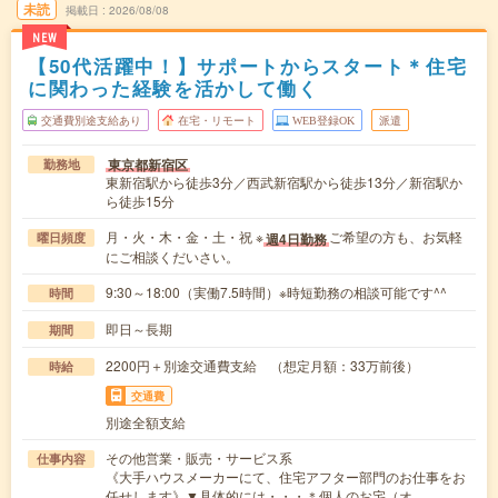
未読
掲載日
2026/08/08
NEW
【50代活躍中！】サポートからスタート＊住宅
に関わった経験を活かして働く
交通費別途支給あり
在宅・リモート
WEB登録OK
派遣
東京都新宿区
勤務地
東新宿駅から徒歩3分／西武新宿駅から徒歩13分／新宿駅か
ら徒歩15分
月・火・木・金・土・祝 ※
ご希望の方も、お気軽
週4日勤務
曜日頻度
にご相談くだいさい。
9:30～18:00（実働7.5時間）※時短勤務の相談可能です^^
時間
即日～長期
期間
2200円＋別途交通費支給 （想定月額：33万前後）
時給
交通費
別途全額支給
その他営業・販売・サービス系
仕事内容
《大手ハウスメーカーにて、住宅アフター部門のお仕事をお
任せします》▼具体的には・・・＊個人のお宅（オ…