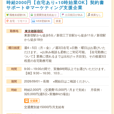
時給2000円【在宅あり×10時始業OK】契約書
サポート＠マーケティング支援企業
職種未経験OK
交通費別途支給あり
土日祝日が休み
残業なし
在宅・リモート
WEB登録OK
派遣
東京都新宿区
勤務地
東新宿駅から徒歩5分／新宿三丁目駅から徒歩11分／新宿駅
から徒歩18分
週4～5日（月～金）／週3日在宅 ※日数・曜日はお選びいた
曜日頻度
だけます。 ※お休み相談も柔軟にご対応可能。 【在宅勤務に
ついて】業務に慣れるまでは出社(1ヶ月目安)、その後週3日
程度の在宅勤務可能
9:00～19:00の間で、実働6時間以上でお選びいただけます。
時間
【例】9:00～16:00、10:0…
2026/09/01～長期 ※開始日はご相談ください。
期間
時給2,000円 （交通費15,000円 / 月まで支給） 月収例：
時給
320,000円(週5日×実働8Hの場合)
交通費
交通費別途15000円/月支給有