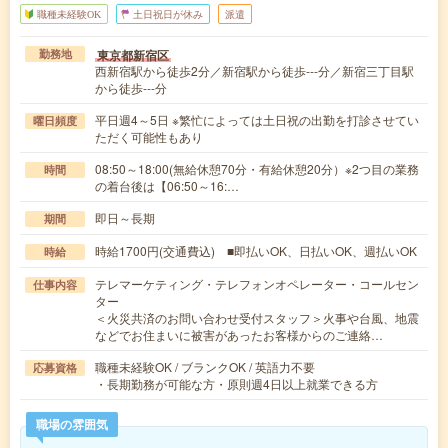
職種未経験OK
土日祝日が休み
派遣
東京都新宿区
勤務地
西新宿駅から徒歩2分／新宿駅から徒歩---分／新宿三丁目駅
から徒歩---分
平日週4～5日 ※繁忙によっては土日祝の出勤を打診させてい
曜日頻度
ただく可能性もあり
08:50～18:00(無給休憩70分・有給休憩20分）※2つ目の業務
時間
の着台後は【06:50～16:…
即日～長期
期間
時給1700円(交通費込) ■即払いOK、日払いOK、週払いOK
時給
テレマーケティング・テレフォンオペレーター・コールセン
仕事内容
ター
＜火災共済のお問い合わせ受付スタッフ＞火事や台風、地震
などでお住まいに被害があったお客様からのご連絡…
職種未経験OK / ブランクOK / 英語力不要
応募資格
・長期勤務が可能な方・原則週4日以上就業できる方
職場の雰囲気