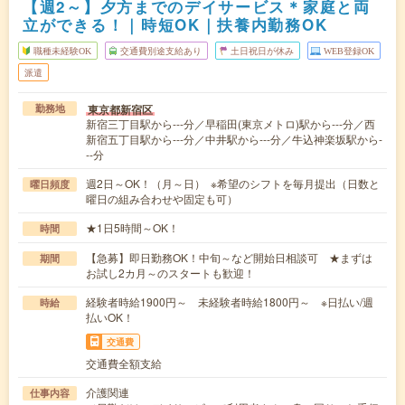
【週2～】夕方までのデイサービス＊家庭と両
立ができる！｜時短OK｜扶養内勤務OK
職種未経験OK
交通費別途支給あり
土日祝日が休み
WEB登録OK
派遣
東京都新宿区
勤務地
新宿三丁目駅から---分／早稲田(東京メトロ)駅から---分／西
新宿五丁目駅から---分／中井駅から---分／牛込神楽坂駅から-
--分
週2日～OK！（月～日） ※希望のシフトを毎月提出（日数と
曜日頻度
曜日の組み合わせや固定も可）
★1日5時間～OK！
時間
【急募】即日勤務OK！中旬～など開始日相談可 ★まずは
期間
お試し2カ月～のスタートも歓迎！
経験者時給1900円～ 未経験者時給1800円～ ※日払い/週
時給
払いOK！
交通費
交通費全額支給
介護関連
仕事内容