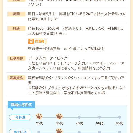
ださい！
即日～最短9月末、長期もOK！※8月24日以降の入社希望の方
期間
は最短10月末まで
時給1900～2000円 ※昇給あり！ ■週払いOK ■1日6h以
時給
上の勤務で日収1万円～
交通費
交通費一部別途支給 ※お仕事によって変動あり
データ入力・タイピング
仕事内容
＼嬉しい在宅＊もくもくデータ入力／・パスポートのデータ
入力⇒システム項目に沿って、申請情報などの入力…
職種未経験OK / ブランクOK / パソコンスキル不要 / 英語力不
応募資格
要
未経験OK！ブランクがある方やWワークの方も大歓迎！ネイ
ル＊服装＊髪型自由！学歴不問※異業種からの転…
職場の雰囲気
年齢層
20代
30代
40代
50代
60代
男女比率