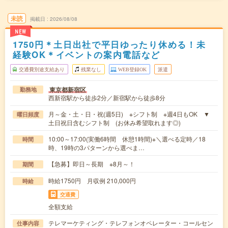
未読
掲載日
2026/08/08
NEW
1750円＊土日出社で平日ゆったり休める！未
経験OK＊イベントの案内電話など
交通費別途支給あり
残業なし
WEB登録OK
派遣
東京都新宿区
勤務地
西新宿駅から徒歩2分／新宿駅から徒歩8分
月～金・土・日・祝(週5日) ※シフト制 ※週4日もOK ▼
曜日頻度
土日祝日含むシフト制 (お休み希望取れます◎)
10:00～17:00(実働6時間 休憩1時間)※＼選べる定時／18
時間
時、19時の3パターンから選べま…
【急募】即日～長期 ※8月～！
期間
時給1750円 月収例 210,000円
時給
交通費
全額支給
テレマーケティング・テレフォンオペレーター・コールセン
仕事内容