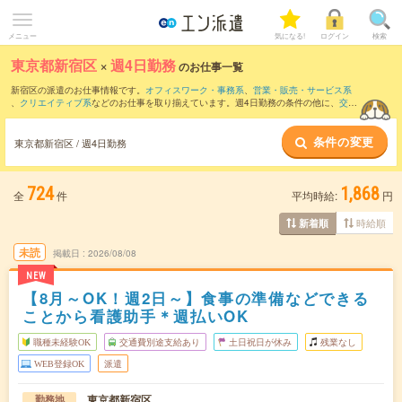
メニュー
気になる!
ログイン
検索
東京都新宿区
×
週4日勤務
のお仕事一覧
新宿区の派遣のお仕事情報です。
オフィスワーク・事務系
、
営業・販売・サービス系
、
クリエイティブ系
などのお仕事を取り揃えています。週4日勤務の条件の他に、
交通
費別途支給あり
、
職種未経験OK
、
友だちと一緒の応募OK
などのこだわり条件も取り
揃えています。
条件の変更
東京都新宿区 / 週4日勤務
724
1,868
全
件
平均時給:
円
時給順
新着順
未読
掲載日
2026/08/08
NEW
【8月～OK！週2日～】食事の準備などできる
ことから看護助手＊週払いOK
職種未経験OK
交通費別途支給あり
土日祝日が休み
残業なし
WEB登録OK
派遣
東京都新宿区
勤務地