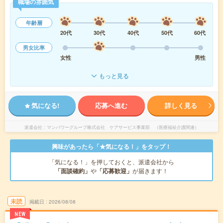
職場の雰囲気
年齢層
20代
30代
40代
50代
60代
男女比率
女性
男性
もっと見る
気になる!
応募へ進む
詳しく見る
派遣会社
マンパワーグループ株式会社 ケアサービス事業部 （医療福祉介護関連）
興味があったら「★気になる！」をタップ！
「気になる！」を押しておくと、派遣会社から
「面談確約」
や
「応募歓迎」
が届きます！
未読
掲載日
2026/08/08
NEW