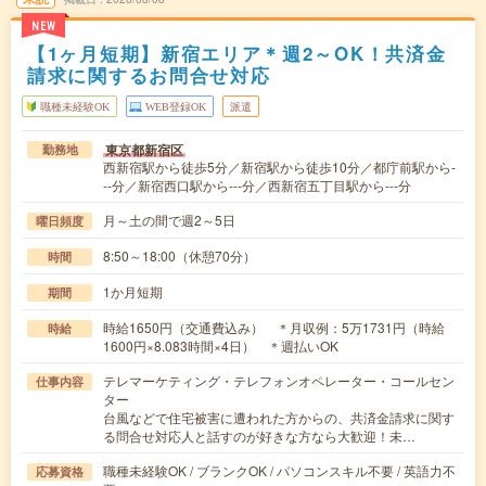
NEW
【1ヶ月短期】新宿エリア＊週2～OK！共済金
請求に関するお問合せ対応
職種未経験OK
WEB登録OK
派遣
東京都新宿区
勤務地
西新宿駅から徒歩5分／新宿駅から徒歩10分／都庁前駅から-
--分／新宿西口駅から---分／西新宿五丁目駅から---分
月～土の間で週2～5日
曜日頻度
8:50～18:00（休憩70分）
時間
1か月短期
期間
時給1650円（交通費込み） ＊月収例：5万1731円（時給
時給
1600円×8.083時間×4日） ＊週払いOK
テレマーケティング・テレフォンオペレーター・コールセン
仕事内容
ター
台風などで住宅被害に遭われた方からの、共済金請求に関す
る問合せ対応人と話すのが好きな方なら大歓迎！未…
職種未経験OK / ブランクOK / パソコンスキル不要 / 英語力不
応募資格