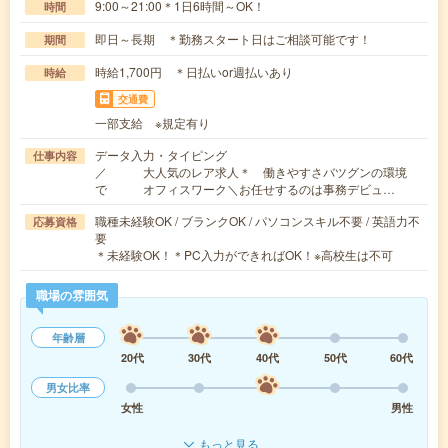
9:00～21:00＊1日6時間～OK！
時間
即日～長期 ＊勤務スタート日はご相談可能です！
期間
時給1,700円 ＊日払いor週払いあり
時給
交通費
一部支給 ※規定有り
データ入力・タイピング
仕事内容
／ 大人気のレア求人＊ 働きやすさバツグンの環境
で オフィスワーク＼お任せするのは事務デビュ…
職種未経験OK / ブランクOK / パソコンスキル不要 / 英語力不
応募資格
要
＊未経験OK！＊PC入力ができればOK！※高校生は不可
職場の雰囲気
年齢層
20代
30代
40代
50代
60代
男女比率
女性
男性
もっと見る