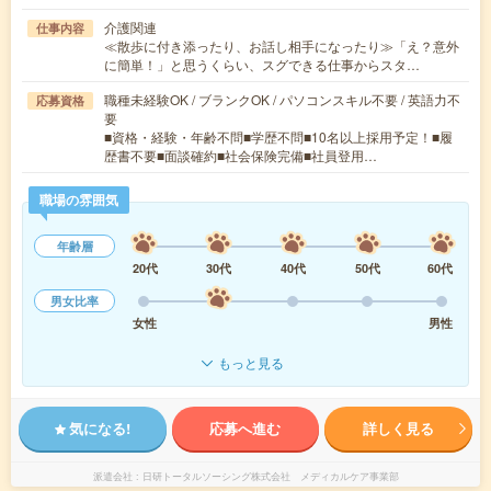
介護関連
仕事内容
≪散歩に付き添ったり、お話し相手になったり≫「え？意外
に簡単！」と思うくらい、スグできる仕事からスタ…
職種未経験OK / ブランクOK / パソコンスキル不要 / 英語力不
応募資格
要
■資格・経験・年齢不問■学歴不問■10名以上採用予定！■履
歴書不要■面談確約■社会保険完備■社員登用…
職場の雰囲気
年齢層
20代
30代
40代
50代
60代
男女比率
女性
男性
もっと見る
気になる!
応募へ進む
詳しく見る
派遣会社
日研トータルソーシング株式会社 メディカルケア事業部