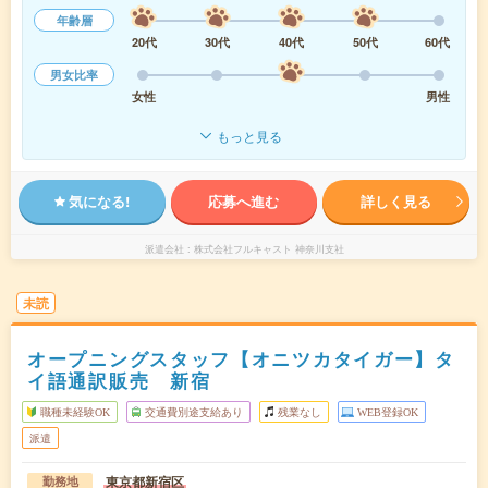
年齢層
20代
30代
40代
50代
60代
男女比率
女性
男性
もっと見る
気になる!
応募へ進む
詳しく見る
派遣会社
株式会社フルキャスト 神奈川支社
未読
オープニングスタッフ【オニツカタイガー】タ
イ語通訳販売 新宿
職種未経験OK
交通費別途支給あり
残業なし
WEB登録OK
派遣
東京都新宿区
勤務地