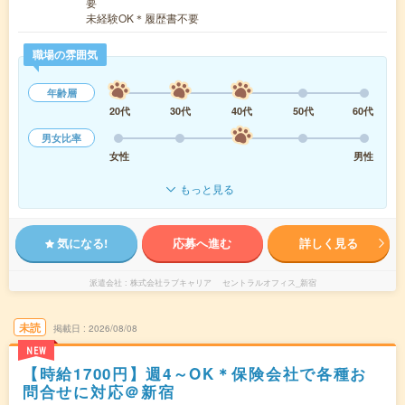
要
未経験OK＊履歴書不要
職場の雰囲気
年齢層
20代
30代
40代
50代
60代
男女比率
女性
男性
もっと見る
気になる!
応募へ進む
詳しく見る
派遣会社
株式会社ラブキャリア セントラルオフィス_新宿
未読
掲載日
2026/08/08
NEW
【時給1700円】週4～OK＊保険会社で各種お
問合せに対応＠新宿