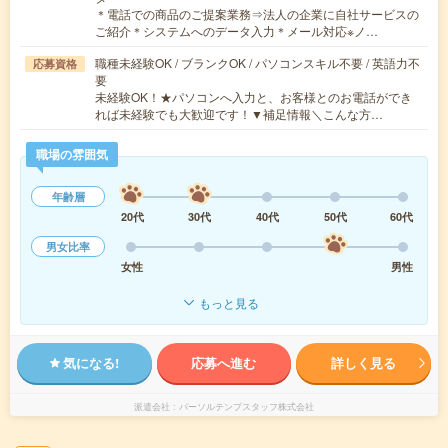
＊電話での商品のご提案業務⇒法人の企業に自社サービスの
ご紹介＊システムへのデータ入力＊メール対応※ノ…
職種未経験OK / ブランクOK / パソコンスキル不要 / 英語力不
応募資格
要
未経験OK！★パソコンへ入力と、お客様とのお電話ができ
れば未経験でも大歓迎です！▼補足情報＼こんな方…
職場の雰囲気
年齢層
20代
30代
40代
50代
60代
男女比率
女性
男性
もっと見る
気になる!
応募へ進む
詳しく見る
派遣会社
パーソルテンプスタッフ株式会社