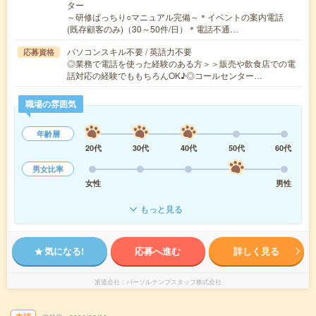
ター
～研修ばっちり○マニュアル完備～＊イベントの案内電話
(既存顧客のみ)（30～50件/日）＊電話不通…
パソコンスキル不要 / 英語力不要
応募資格
◎業務で電話を使った経験のある方＞＞販売や飲食店での電
話対応の経験でももちろんOK♪◎コールセンター…
職場の雰囲気
年齢層
20代
30代
40代
50代
60代
男女比率
女性
男性
もっと見る
気になる!
応募へ進む
詳しく見る
派遣会社
パーソルテンプスタッフ株式会社