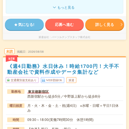
もっと見る
気になる!
応募へ進む
詳しく見る
派遣会社
パーソルテンプスタッフ株式会社
未読
掲載日
2026/08/08
NEW
《週4日勤務》水日休み！時給1700円！大手不
動産会社で資料作成やデータ集計など
交通費別途支給あり
WEB登録OK
派遣
東京都新宿区
勤務地
西新宿駅から徒歩5分／中野坂上駅から徒歩8分
月・火・木・金・土・祝(週4日) ※水曜・日曜＋平日1日休
曜日頻度
み
09:30～18:00(実働7時間30分 休憩1時間)
時間
【急募】即日～長期 ※即日～！