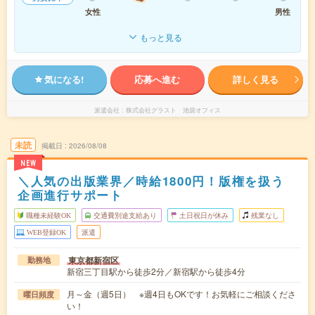
女性
男性
もっと見る
気になる!
応募へ進む
詳しく見る
派遣会社
株式会社グラスト 池袋オフィス
未読
掲載日
2026/08/08
NEW
＼人気の出版業界／時給1800円！版権を扱う
企画進行サポート
職種未経験OK
交通費別途支給あり
土日祝日が休み
残業なし
WEB登録OK
派遣
東京都新宿区
勤務地
新宿三丁目駅から徒歩2分／新宿駅から徒歩4分
月～金（週5日） ※週4日もOKです！お気軽にご相談くださ
曜日頻度
い！