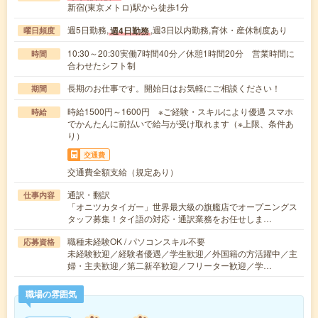
新宿(東京メトロ)駅から徒歩1分
週5日勤務,
,週3日以内勤務,育休・産休制度あり
週4日勤務
曜日頻度
10:30～20:30実働7時間40分／休憩1時間20分 営業時間に
時間
合わせたシフト制
長期のお仕事です。開始日はお気軽にご相談ください！
期間
時給1500円～1600円 ※ご経験・スキルにより優遇 スマホ
時給
でかんたんに前払いで給与が受け取れます（※上限、条件あ
り）
交通費
交通費全額支給（規定あり）
通訳・翻訳
仕事内容
「オニツカタイガー」世界最大級の旗艦店でオープニングス
タッフ募集！タイ語の対応・通訳業務をお任せしま…
職種未経験OK / パソコンスキル不要
応募資格
未経験歓迎／経験者優遇／学生歓迎／外国籍の方活躍中／主
婦・主夫歓迎／第二新卒歓迎／フリーター歓迎／学…
職場の雰囲気