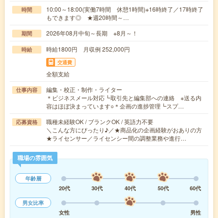
10:00～18:00(実働7時間 休憩1時間)※16時終了／17時終了
時間
もできます◎ ★週20時間～…
2026年08月中旬～長期 ※8月～！
期間
時給1800円 月収例 252,000円
時給
交通費
全額支給
編集・校正・制作・ライター
仕事内容
＊ビジネスメール対応┗取引先と編集部への連絡 ※送る内
容はほぼ決まっています○＊企画の進捗管理┗スプ…
職種未経験OK / ブランクOK / 英語力不要
応募資格
＼こんな方にぴったり♪／★商品化の企画経験がおありの方
★ライセンサー／ライセンシー間の調整業務や進行…
職場の雰囲気
年齢層
20代
30代
40代
50代
60代
男女比率
女性
男性