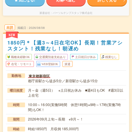
派遣会社
パーソルテンプスタッフ株式会社
未読
掲載日
2026/08/08
NEW
1850円＊【週3～4日在宅OK】長期！営業アシ
スタント！残業なし！朝遅め
職種未経験OK
交通費別途支給あり
土日祝日が休み
残業なし
在宅・リモート
WEB登録OK
派遣
東京都新宿区
勤務地
都庁前駅から徒歩5分／新宿駅から徒歩15分
月～金（週5日） ※土日祝お休み ■週4日もOK #週3日以
曜日頻度
上在宅
10:00～16:00(実働5時間 休憩1時間)※9時～17時(実働7時
時間
間)もOK！
2026年09月上旬～長期 ※9月～！
期間
時給1850円 月収例 185,000円
時給