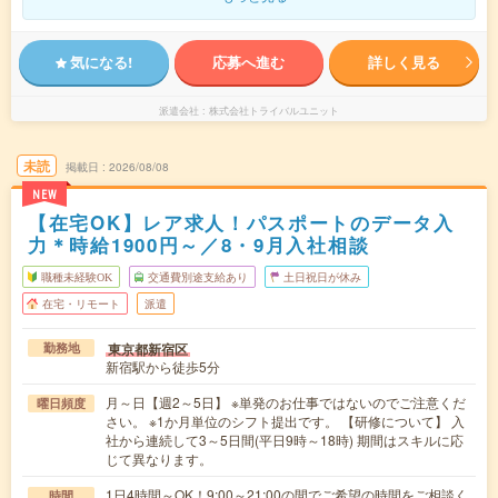
気になる!
応募へ進む
詳しく見る
派遣会社
株式会社トライバルユニット
未読
掲載日
2026/08/08
NEW
【在宅OK】レア求人！パスポートのデータ入
力＊時給1900円～／8・9月入社相談
職種未経験OK
交通費別途支給あり
土日祝日が休み
在宅・リモート
派遣
東京都新宿区
勤務地
新宿駅から徒歩5分
月～日【週2～5日】 ※単発のお仕事ではないのでご注意くだ
曜日頻度
さい。 ※1か月単位のシフト提出です。 【研修について】 入
社から連続して3～5日間(平日9時～18時) 期間はスキルに応
じて異なります。
1日4時間～OK！9:00～21:00の間でご希望の時間をご相談く
時間