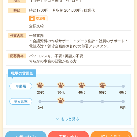
期間
時給1700円 月収例 204,000円+残業代
時給
交通費
全額支給
一般事務
仕事内容
＊会議資料の作成サポート＊データ集計＊社員のサポート＊
電話応対＊賃貸企画部(8名)での部署アシスタン…
パソコンスキル不要 / 英語力不要
応募資格
何らかの事務の経験がある方
職場の雰囲気
年齢層
20代
30代
40代
50代
60代
男女比率
女性
男性
もっと見る
気になる!
応募へ進む
詳しく見る