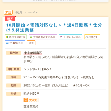
未読
掲載日
2026/08/08
NEW
10月開始＜電話対応なし＞＊週4日勤務＊仕分
け＆発送業務
職種未経験OK
交通費別途支給あり
土日祝日が休み
残業なし
WEB登録OK
派遣
東京都新宿区
勤務地
初台駅から徒歩8分／新宿駅から徒歩10分／都庁前駅から徒
歩10分
シフト制※土日休み！
曜日頻度
9:15～15:00(実働:4時間45分) (休憩60分) ※残業なし
時間
2026/10/上旬～長期（3カ月以上） ★10月～OK！
期間
時給1450円
時給
交通費
交通費支給