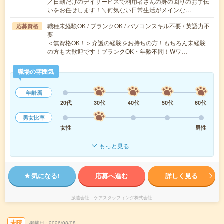
／日勤だけのデイサービスで利用者さんの身の回りのお手伝
いをお任せします！＼何気ない日常生活がメインな…
職種未経験OK / ブランクOK / パソコンスキル不要 / 英語力不
応募資格
要
＜無資格OK！＞介護の経験をお持ちの方！もちろん未経験
の方も大歓迎です！ブランクOK・年齢不問！Wワ…
職場の雰囲気
年齢層
20代
30代
40代
50代
60代
男女比率
女性
男性
もっと見る
気になる!
応募へ進む
詳しく見る
派遣会社
ケアスタッフィング株式会社
未読
掲載日
2026/08/08