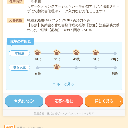
一般事務
仕事内容
＼マーケティングエージェンシー＠新宿エリア／法務グルー
プにて契約書管理やデータ入力などお任せします！…
職種未経験OK / ブランクOK / 英語力不要
応募資格
【必須】契約書を含む書類作成の経験【歓迎】法務業務に携
わったご経験【必須】Excel：関数（SUM/…
職場の雰囲気
年齢層
20代
30代
40代
50代
60代
男女比率
女性
男性
もっと見る
気になる!
応募へ進む
詳しく見る
派遣会社
株式会社ビースタイル スマートキャリア
未読
掲載日
2026/08/08