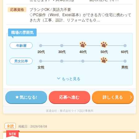
ブランクOK / 英語力不要
応募資格
◇PC操作（Word、Excel基本）ができる方◇住宅に携わって
きた方（工事、設計、リフォームでもＯ…
職場の雰囲気
年齢層
20代
30代
40代
50代
60代
男女比率
女性
男性
もっと見る
気になる!
応募へ進む
詳しく見る
派遣会社
株式会社ライフ設計事務所
未読
掲載日
2026/08/08
NEW