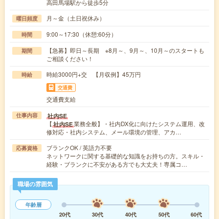
高田馬場駅から徒歩5分
月～金（土日祝休み）
曜日頻度
9:00～17:30（休憩:60分）
時間
【急募】即日～長期 ※8月～、9月～、10月～のスタートも
期間
ご相談ください！
時給3000円+交 【月収例】45万円
時給
交通費
交通費支給
社内SE
仕事内容
【
業務全般】・社内DX化に向けたシステム運用、改
社内SE
修対応・社内システム、メール環境の管理、アカ…
ブランクOK / 英語力不要
応募資格
ネットワークに関する基礎的な知識をお持ちの方。スキル・
経験・ブランクに不安がある方でも大丈夫！専属コ…
職場の雰囲気
年齢層
20代
30代
40代
50代
60代