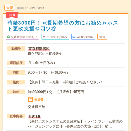
未読
掲載日
2026/08/04
NEW
時給3000円！≪長期希望の方にお勧め≫ホス
ト更改支援＠四ツ谷
交通費別途支給あり
土日祝日が休み
WEB登録OK
派遣
東京都新宿区
勤務地
市ケ谷駅から徒歩6分
月～金(土日休み）
曜日頻度
9:00～17:30（休憩:60分）
時間
【急募】即日～短期 ※開始日ご相談ください！
期間
時給3000円+交 【月収例】45万円
時給
交通費
交通費支給
社内SE
仕事内容
【基幹ホストシステムの更改対応】・メインフレーム環境の
バージョンアップに伴う要件定義の実施・設計、構…