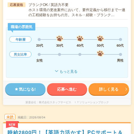
ブランクOK / 英語力不要
応募資格
ホスト環境の更改案件において、要件定義から移行まで一連
の工程経験をお持ちの方。スキル・経験・ブランク…
職場の雰囲気
年齢層
20代
30代
40代
50代
60代
男女比率
女性
男性
もっと見る
気になる!
応募へ進む
詳しく見る
派遣会社
株式会社スタッフサービス ＩＴソリューションブロック
未読
掲載日
2026/08/04
NEW
時給2800円！【英語力活かす】PCサポート＆