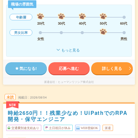
職場の雰囲気
年齢層
20代
30代
40代
50代
60代
男女比率
女性
男性
もっと見る
気になる!
応募へ進む
詳しく見る
派遣会社
ヒューマンリソシア株式会社
未読
掲載日
2026/08/04
NEW
時給2650円！！残業少なめ！UiPathでのRPA
開発・保守エンジニア
交通費別途支給あり
土日祝日が休み
WEB登録OK
派遣