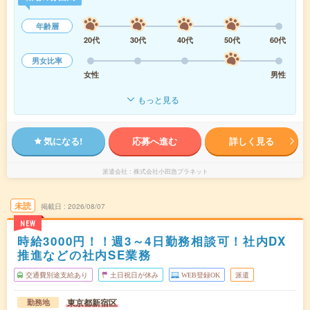
年齢層
20代
30代
40代
50代
60代
男女比率
女性
男性
もっと見る
気になる!
応募へ進む
詳しく見る
派遣会社
株式会社小田急プラネット
未読
掲載日
2026/08/07
NEW
時給3000円！！週3～4日勤務相談可！社内DX
推進などの社内SE業務
交通費別途支給あり
土日祝日が休み
WEB登録OK
派遣
東京都新宿区
勤務地