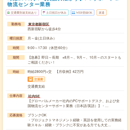
物流センター業務
交通費別途支給あり
土日祝日が休み
WEB登録OK
派遣
東京都新宿区
勤務地
西新宿駅から徒歩4分
月～金(土日休み）
曜日頻度
9:00～17:30（休憩:60分）
時間
【急募】即日～長期 ※8月～、9月～、10月～のスタートも
期間
ご相談ください！
時給2800円+交 【月収例】42万円
時給
交通費
交通費支給
社内SE
仕事内容
【グローバルメーカー社内のPCサポートデスク、および全
国物流センターサポート業務（日本語/英語）】・…
ブランクOK
応募資格
・プロジェクトマネジメント経験・英語を使用しての実務経
験スキル・経験・ブランクに不安がある方でも大丈…