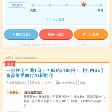
男女比率
女性
男性
もっと見る
気になる!
応募へ進む
詳しく見る
派遣会社
株式会社スタッフサービス ＩＴソリューションブロック
未読
掲載日
2026/08/07
NEW
一部在宅＊週1日～＊時給5180円！【社内SE】
食品業界向けAI駆動化
土日祝日が休み
在宅・リモート
WEB登録OK
派遣
東京都新宿区
勤務地
新宿駅から徒歩5分／西武新宿駅から徒歩8分／西新宿駅から
徒歩8分／都庁前駅から徒歩10分／新宿三丁目駅から徒歩10
分