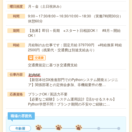
月～金（土日祝休み）
曜日頻度
9:00～17:30/8:00～16:30/10:00～18:30 （実働7時間30分）
時間
休憩60分
【急募】即日～長期 ※スタート日相談OK！ #8月～開始
期間
OK！
月給制のお仕事です：固定月給 379700円 ※時給換算 時給
時給
2500円（残業代・交通費は別途支給あり）
交通費
交通費規定に基づき交通費支給
社内SE
仕事内容
【新宿本社DX推進部門でのPythonシステム開発エンジニ
ア】関係部署との定例会参加、非機能要件の整…
ブランクOK / 英語力不要
応募資格
【必要なご経験】システム運用設計【活かせるスキル】
Python学歴不問！ブランク期間の不安やご経験に…
職場の雰囲気
年齢層