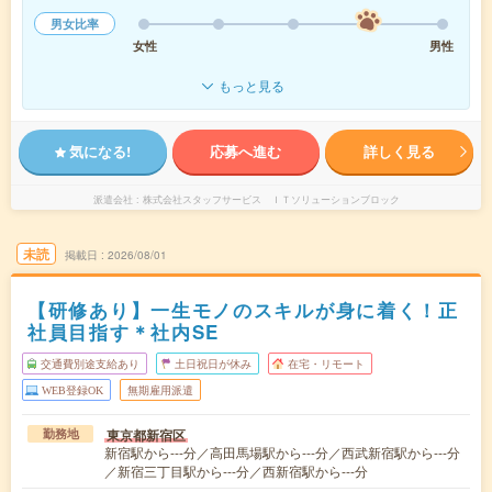
男女比率
女性
男性
もっと見る
気になる!
応募へ進む
詳しく見る
派遣会社
株式会社スタッフサービス ＩＴソリューションブロック
未読
掲載日
2026/08/01
【研修あり】一生モノのスキルが身に着く！正
社員目指す＊社内SE
交通費別途支給あり
土日祝日が休み
在宅・リモート
WEB登録OK
無期雇用派遣
東京都新宿区
勤務地
新宿駅から---分／高田馬場駅から---分／西武新宿駅から---分
／新宿三丁目駅から---分／西新宿駅から---分