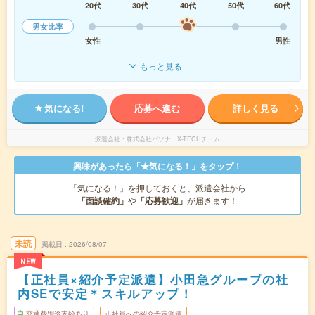
20代
30代
40代
50代
60代
男女比率
女性
男性
もっと見る
気になる!
応募へ進む
詳しく見る
派遣会社
株式会社パソナ X-TECHチーム
興味があったら「★気になる！」をタップ！
「気になる！」を押しておくと、派遣会社から
「面談確約」
や
「応募歓迎」
が届きます！
未読
掲載日
2026/08/07
NEW
【正社員×紹介予定派遣】小田急グループの社
内SEで安定＊スキルアップ！
交通費別途支給あり
正社員への紹介予定派遣