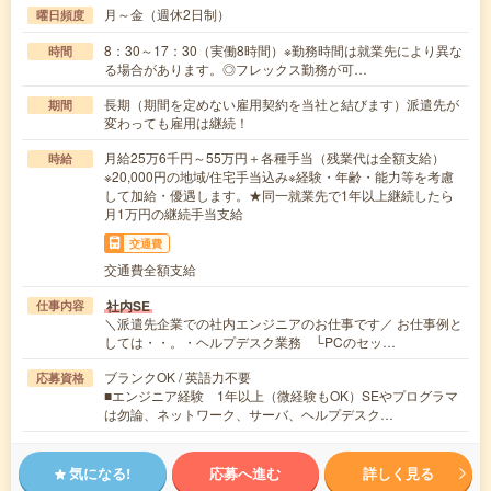
月～金（週休2日制）
曜日頻度
8：30～17：30（実働8時間）※勤務時間は就業先により異な
時間
る場合があります。◎フレックス勤務が可…
長期（期間を定めない雇用契約を当社と結びます）派遣先が
期間
変わっても雇用は継続！
月給25万6千円～55万円＋各種手当（残業代は全額支給）
時給
※20,000円の地域/住宅手当込み※経験・年齢・能力等を考慮
して加給・優遇します。★同一就業先で1年以上継続したら
月1万円の継続手当支給
交通費
交通費全額支給
社内SE
仕事内容
＼派遣先企業での社内エンジニアのお仕事です／ お仕事例と
しては・・。・ヘルプデスク業務 └PCのセッ…
ブランクOK / 英語力不要
応募資格
■エンジニア経験 1年以上（微経験もOK）SEやプログラマ
は勿論、ネットワーク、サーバ、ヘルプデスク…
気になる!
応募へ進む
詳しく見る