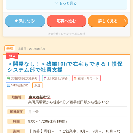
もっと見る
気になる!
応募へ進む
詳しく見る
派遣会社
レバテック株式会社
未読
掲載日
2026/08/06
NEW
＜開発なし！＞残業10hで在宅もできる！損保
システム部で社員支援
交通費別途支給あり
土日祝日が休み
在宅・リモート
WEB登録OK
派遣
東京都新宿区
勤務地
高田馬場駅から徒歩5分／西早稲田駅から徒歩15分
月～金
曜日頻度
9:00～17:30(休憩1時間)
時間
【 急募 】即日～ ＊ご就業中、8月～、9月～、10月～な
期間