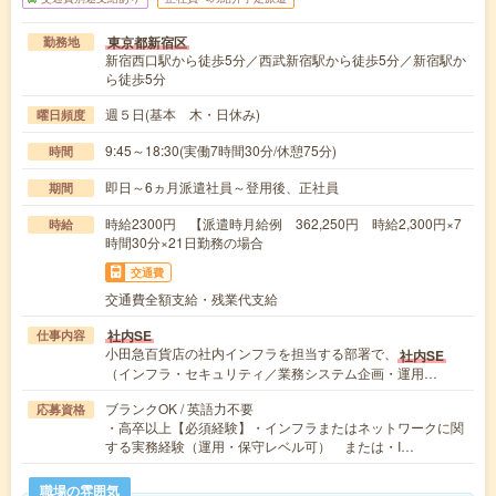
東京都新宿区
勤務地
新宿西口駅から徒歩5分／西武新宿駅から徒歩5分／新宿駅か
ら徒歩5分
週５日(基本 木・日休み)
曜日頻度
9:45～18:30(実働7時間30分/休憩75分)
時間
即日～6ヵ月派遣社員～登用後、正社員
期間
時給2300円 【派遣時月給例 362,250円 時給2,300円×7
時給
時間30分×21日勤務の場合
交通費
交通費全額支給・残業代支給
社内SE
仕事内容
小田急百貨店の社内インフラを担当する部署で、
社内SE
（インフラ・セキュリティ／業務システム企画・運用…
ブランクOK / 英語力不要
応募資格
・高卒以上【必須経験】・インフラまたはネットワークに関
する実務経験（運用・保守レベル可） または・I…
職場の雰囲気