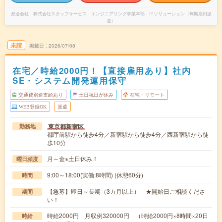
派遣会社
株式会社スタッフサービス エンジニアリング事業本部 ITソリューション（無期雇用派
遣）
未読
掲載日
2026/07/08
在宅／時給2000円！【直接雇用あり】社内
SE・システム開発運用保守
交通費別途支給あり
土日祝日が休み
在宅・リモート
WEB登録OK
派遣
東京都新宿区
勤務地
都庁前駅から徒歩4分／新宿駅から徒歩4分／西新宿駅から徒
歩10分
月～金※土日休み！
曜日頻度
9:00～18:00(実働:8時間) (休憩60分)
時間
【急募】即日～長期（3カ月以上） ★開始日ご相談くださ
期間
い！
時給2000円 月収例320000円 （時給2000円×8時間×20日
時給