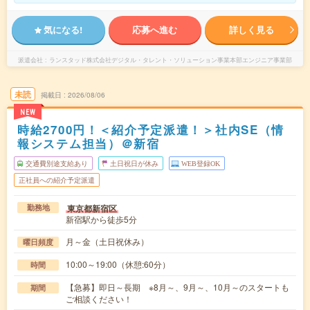
気になる!
応募へ進む
詳しく見る
派遣会社
ランスタッド株式会社デジタル・タレント・ソリューション事業本部エンジニア事業部
未読
掲載日
2026/08/06
NEW
時給2700円！＜紹介予定派遣！＞社内SE（情
報システム担当）＠新宿
交通費別途支給あり
土日祝日が休み
WEB登録OK
正社員への紹介予定派遣
東京都新宿区
勤務地
新宿駅から徒歩5分
月～金（土日祝休み）
曜日頻度
10:00～19:00（休憩:60分）
時間
【急募】即日～長期 ※8月～、9月～、10月～のスタートも
期間
ご相談ください！