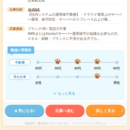
社内SE
仕事内容
【社内システムの運用保守業務】・クラウド環境上のサーバ
ー運用、保守対応・サーバーのリプレースおよび構…
ブランクOK / 英語力不要
応募資格
AWSまたはAzureのサーバー運用保守の知識をお持ちの方。
スキル・経験・ブランクに不安がある方でも…
職場の雰囲気
年齢層
20代
30代
40代
50代
60代
男女比率
女性
男性
もっと見る
気になる!
応募へ進む
詳しく見る
派遣会社
株式会社スタッフサービス ＩＴソリューションブロック