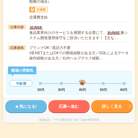
勤務の場合）
交通費
交通費支給
社内SE
仕事内容
食品業界向けのサービスを展開する企業にて、
兼シ
社内SE
ステム開発運用保守をご担当いただきます！【主な…
ブランクOK / 英語力不要
応募資格
VB.NETまたはC#での開発経験がある方／SQLによるデータ
操作経験がある方／社内ヘルプデスク経験…
職場の雰囲気
年齢層
20代
30代
40代
50代
60代
気になる!
応募へ進む
詳しく見る
派遣会社
アデコ株式会社 Tech Talent事業本部