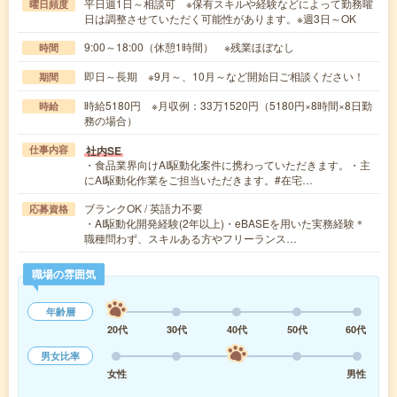
平日週1日～相談可 ※保有スキルや経験などによって勤務曜
曜日頻度
日は調整させていただく可能性があります。※週3日～OK
9:00～18:00（休憩1時間） ※残業ほぼなし
時間
即日～長期 ※9月～、10月～など開始日ご相談ください！
期間
時給5180円 ※月収例：33万1520円（5180円×8時間×8日勤
時給
務の場合）
社内SE
仕事内容
・食品業界向けAI駆動化案件に携わっていただきます。・主
にAI駆動化作業をご担当いただきます。#在宅…
ブランクOK / 英語力不要
応募資格
・AI駆動化開発経験(2年以上)・eBASEを用いた実務経験＊
職種問わず、スキルある方やフリーランス…
職場の雰囲気
年齢層
20代
30代
40代
50代
60代
男女比率
女性
男性