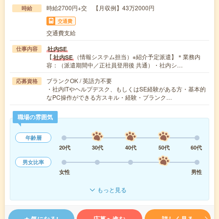
時給2700円+交 【月収例】43万2000円
時給
交通費
交通費支給
社内SE
仕事内容
【
（情報システム担当）※紹介予定派遣】＊業務内
社内SE
容：（派遣期間中／正社員登用後 共通）・社内シ…
ブランクOK / 英語力不要
応募資格
・社内ITやヘルプデスク、もしくはSE経験がある方・基本的
なPC操作ができる方スキル・経験・ブランク…
職場の雰囲気
年齢層
20代
30代
40代
50代
60代
男女比率
女性
男性
もっと見る
気になる!
応募へ進む
詳しく見る