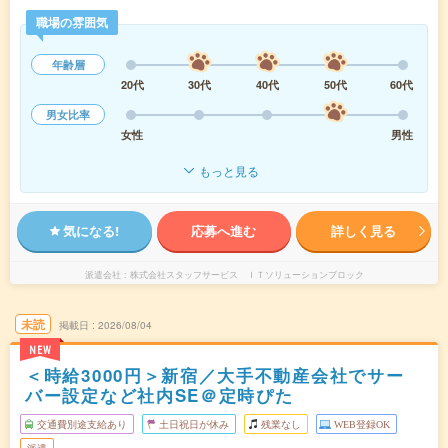
職場の雰囲気
年齢層
20代
30代
40代
50代
60代
男女比率
女性
男性
もっと見る
気になる!
応募へ進む
詳しく見る
派遣会社
株式会社スタッフサービス ＩＴソリューションブロック
未読
掲載日
2026/08/04
NEW
＜時給3000円＞新宿／大手不動産会社でサー
バー設定など社内SE＠定時ぴた
交通費別途支給あり
土日祝日が休み
残業なし
WEB登録OK
派遣