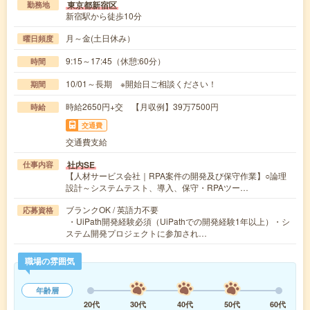
東京都新宿区
勤務地
新宿駅から徒歩10分
月～金(土日休み）
曜日頻度
9:15～17:45（休憩:60分）
時間
10/01～長期 ※開始日ご相談ください！
期間
時給2650円+交 【月収例】39万7500円
時給
交通費
交通費支給
社内SE
仕事内容
【人材サービス会社｜RPA案件の開発及び保守作業】○論理
設計～システムテスト、導入、保守・RPAツー…
ブランクOK / 英語力不要
応募資格
・UiPath開発経験必須（UiPathでの開発経験1年以上）・シ
ステム開発プロジェクトに参加され…
職場の雰囲気
年齢層
20代
30代
40代
50代
60代