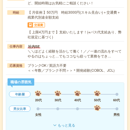
ど、開始時期はお気軽にご相談ください！
【 月収例 】50万円 時給3000円(スキル見合い)＋交通費＋
時給
残業代別途全額支給
交通費
【 上限4万円まで 】支給いたします！(※バス代支給あり、弊
社規定に基づく)
社内SE
仕事内容
＼＼ほどよく経験を活かして働く！／／一連の流れをすべて
やるのはちょっと…でもココなら絞って業務をでき…
ブランクOK / 英語力不要
応募資格
＜＜年数／ブランク不問＞＞＊開発経験(COBOL、JCL)
職場の雰囲気
年齢層
20代
30代
40代
50代
60代
男女比率
女性
男性
もっと見る