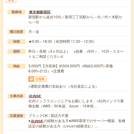
東京都新宿区
勤務地
新宿駅から徒歩10分／新宿三丁目駅から---分／代々木駅か
ら---分
月～金
曜日頻度
★9:30～18:30（休憩時間 11:30～12:30）
時間
即日～長期（3ヵ月以上） ※急募 ○9月～、10月～スター
期間
トもご相談ください♪
3,000円【月収例】約504,000円（時給3,000円×実働
時給
8.00h×21日）+交通費
交通費
○通勤交通費の支給あり（当社規定による）
社内SE
仕事内容
社内インフラエンジニアをお願いします。○社内インフラ業
務全般（AWS：50本超、Azure：10本程…
ブランクOK / 英語力不要
応募資格
●
の経験がある方●AWS環境でのサーバー構築、各種
社内SE
設定の経験がある方（Linuxの経験含む）…