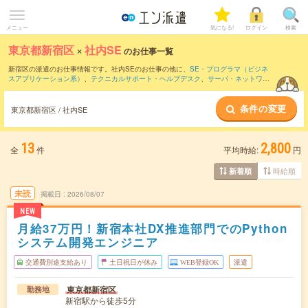
メニュー
気になる!
ログイン
検索
東京都新宿区
×
社内SE
のお仕事一覧
新宿区の派遣のお仕事情報です。社内SEのお仕事の他に、
SE・プログラマ（ビジネ
スアプリケーション系）
、
テクニカルサポート・ヘルプデスク
、
サーバ・ネットワー
クエンジニア
などを取り揃えています。さらに、
短期
・
単発
などの期間や、
職種未経
験OK
などのこだわり条件で絞り込んでいただけます。職種辞典：
社内SEのお仕事と
条件の変更
は？とは？
東京都新宿区 / 社内SE
13
2,800
全
件
平均時給:
円
時給順
新着順
未読
掲載日
2026/08/07
NEW
月給37万円！新宿本社DX推進部門でのPython
システム開発エンジニア
交通費別途支給あり
土日祝日が休み
WEB登録OK
派遣
東京都新宿区
勤務地
新宿駅から徒歩5分