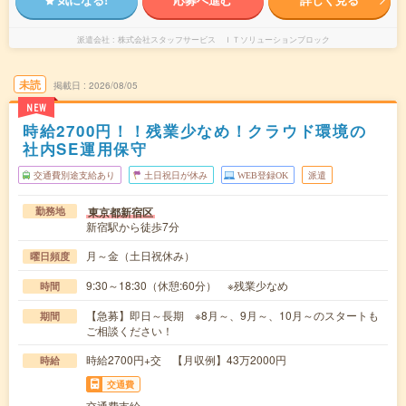
派遣会社
株式会社スタッフサービス ＩＴソリューションブロック
未読
掲載日
2026/08/05
NEW
時給2700円！！残業少なめ！クラウド環境の
社内SE運用保守
交通費別途支給あり
土日祝日が休み
WEB登録OK
派遣
東京都新宿区
勤務地
新宿駅から徒歩7分
月～金（土日祝休み）
曜日頻度
9:30～18:30（休憩:60分） ※残業少なめ
時間
【急募】即日～長期 ※8月～、9月～、10月～のスタートも
期間
ご相談ください！
時給2700円+交 【月収例】43万2000円
時給
交通費
交通費支給