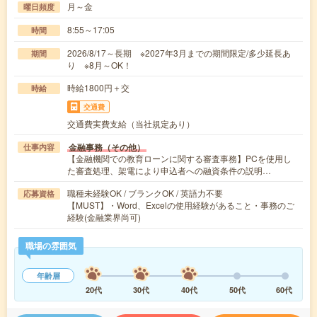
月～金
曜日頻度
8:55～17:05
時間
2026/8/17～長期 ※2027年3月までの期間限定/多少延長あ
期間
り ※8月～OK！
時給1800円＋交
時給
交通費
交通費実費支給（当社規定あり）
金融事務（その他）
仕事内容
【金融機関での教育ローンに関する審査事務】PCを使用し
た審査処理、架電により申込者への融資条件の説明…
職種未経験OK / ブランクOK / 英語力不要
応募資格
【MUST】・Word、Excelの使用経験があること・事務のご
経験(金融業界尚可)
職場の雰囲気
年齢層
20代
30代
40代
50代
60代