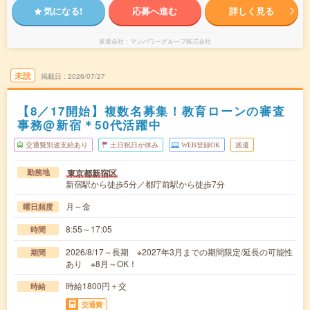
気になる!
応募へ進む
詳しく見る
派遣会社
マンパワーグループ株式会社
未読
掲載日
2026/07/27
【8／17開始】複数名募集！教育ローンの審査
事務@新宿＊50代活躍中
交通費別途支給あり
土日祝日が休み
WEB登録OK
派遣
東京都新宿区
勤務地
新宿駅から徒歩5分／都庁前駅から徒歩7分
月～金
曜日頻度
8:55～17:05
時間
2026/8/17～長期 ※2027年3月までの期間限定/延長の可能性
期間
あり ※8月～OK！
時給1800円＋交
時給
交通費