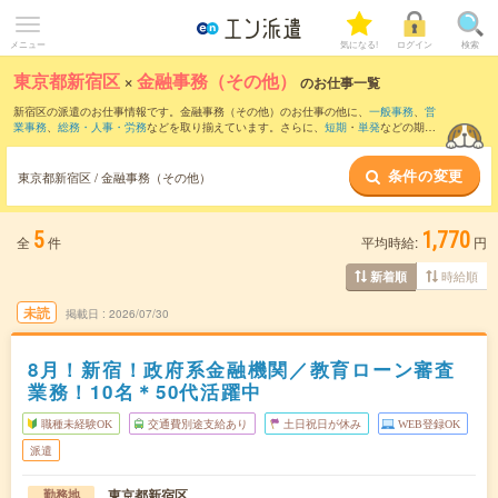
メニュー
気になる!
ログイン
検索
東京都新宿区
×
金融事務（その他）
のお仕事一覧
新宿区の派遣のお仕事情報です。金融事務（その他）のお仕事の他に、
一般事務
、
営
業事務
、
総務・人事・労務
などを取り揃えています。さらに、
短期
・
単発
などの期間
や、
職種未経験OK
などのこだわり条件で絞り込んでいただけます。
条件の変更
東京都新宿区 / 金融事務（その他）
5
1,770
全
件
平均時給:
円
時給順
新着順
未読
掲載日
2026/07/30
8月！新宿！政府系金融機関／教育ローン審査
業務！10名＊50代活躍中
職種未経験OK
交通費別途支給あり
土日祝日が休み
WEB登録OK
派遣
東京都新宿区
勤務地