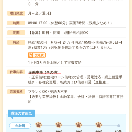
ら---分
月～金／週5日
曜日頻度
09:00-17:00（休憩60分）実働7時間（残業少なめ！）
時間
【急募】即日～長期 ※開始日相談OK
期間
時給1650円 月収例 24万円 時給1650円×実働7h×週5日×4
時給
週+残業10h ※月収例を保証するものではありません。
交通費
1ヶ月3万円を上限として実費支給
金融事務（その他）
仕事内容
・正常債権(住宅ローン債権)の管理・受電対応・繰上償還手
続き・各種変更届、相続および債務引受【直接雇…
ブランクOK / 英語力不要
応募資格
【必要な業界経験】金融業界、会計・法律・特許等専門事務
所
職場の雰囲気
年齢層
20代
30代
40代
50代
60代