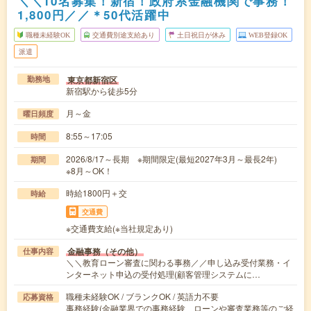
＼＼10名募集！新宿！政府系金融機関で事務！
1,800円／／＊50代活躍中
職種未経験OK
交通費別途支給あり
土日祝日が休み
WEB登録OK
派遣
東京都新宿区
勤務地
新宿駅から徒歩5分
月～金
曜日頻度
8:55～17:05
時間
2026/8/17～長期 ※期間限定(最短2027年3月～最長2年)
期間
※8月～OK！
時給1800円＋交
時給
交通費
※交通費支給(※当社規定あり)
金融事務（その他）
仕事内容
＼＼教育ローン審査に関わる事務／／申し込み受付業務・イ
ンターネット申込の受付処理(顧客管理システムに…
職種未経験OK / ブランクOK / 英語力不要
応募資格
事務経験(金融業界での事務経験、ローンや審査業務等のご経