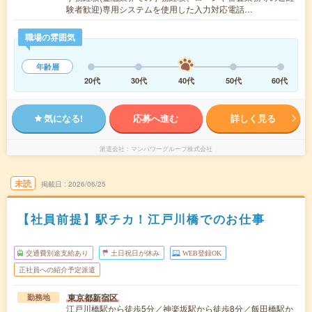
験者歓迎)専用システムを使用した入力対応電話…
職場の雰囲気
年齢層
20代
30代
40代
50代
60代
気になる!
応募へ進む
詳しく見る
派遣会社
マンパワーグループ株式会社
未読
掲載日
2026/06/25
【社員前提】駅チカ！江戸川橋でのお仕事
交通費別途支給あり
土日祝日が休み
WEB登録OK
正社員への紹介予定派遣
東京都新宿区
勤務地
江戸川橋駅から徒歩5分／神楽坂駅から徒歩8分／飯田橋駅か