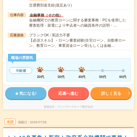
交通費別途支給(規定あり)
金融事務（その他）
仕事内容
金融機関での教育ローンに関する審査事務・PCを使用した
審査処理・架電により申込者への融資条件の説明・…
ブランクOK / 英語力不要
応募資格
【必須スキル】・ローン審査経験(住宅ローン、自動車ロー
ン、教育ローン、事業資金ローン等)もしくは金融…
職場の雰囲気
年齢層
20代
30代
40代
50代
60代
気になる!
応募へ進む
詳しく見る
派遣会社
マンパワーグループ株式会社
未読
掲載日
2026/07/08