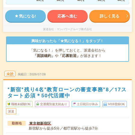
気になる!
応募へ進む
詳しく見る
派遣会社
マンパワーグループ株式会社
興味があったら「★気になる！」をタップ！
「気になる！」を押しておくと、派遣会社から
「面談確約」
や
「応募歓迎」
が届きます！
未読
掲載日
2026/07/28
*新宿*残り4名*教育ローンの審査事務*8／17ス
タート必須＊50代活躍中
職種未経験OK
交通費別途支給あり
土日祝日が休み
WEB登録OK
派遣
東京都新宿区
勤務地
新宿駅から徒歩5分／都庁前駅から徒歩7分