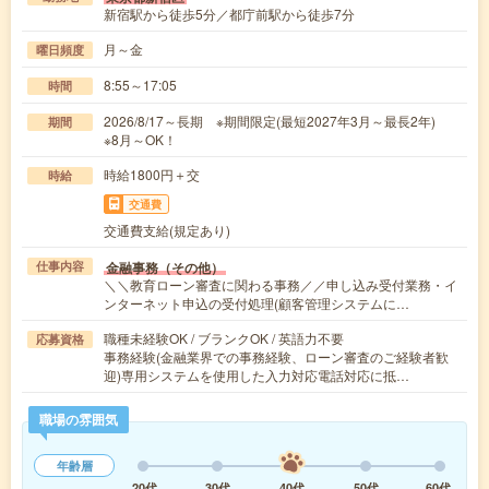
新宿駅から徒歩5分／都庁前駅から徒歩7分
月～金
曜日頻度
8:55～17:05
時間
2026/8/17～長期 ※期間限定(最短2027年3月～最長2年)
期間
※8月～OK！
時給1800円＋交
時給
交通費
交通費支給(規定あり)
金融事務（その他）
仕事内容
＼＼教育ローン審査に関わる事務／／申し込み受付業務・イ
ンターネット申込の受付処理(顧客管理システムに…
職種未経験OK / ブランクOK / 英語力不要
応募資格
事務経験(金融業界での事務経験、ローン審査のご経験者歓
迎)専用システムを使用した入力対応電話対応に抵…
職場の雰囲気
年齢層
20代
30代
40代
50代
60代