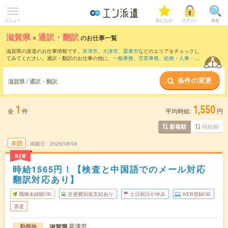
メニュー
気になる!
ログイン
検索
滋賀県
×
通訳・翻訳
のお仕事一覧
滋賀県の派遣のお仕事情報です。
草津市
、
大津市
、
栗東市
などのエリアをチェックし
てみてください。通訳・翻訳のお仕事の他に、
一般事務
、
営業事務
、
総務・人事・労
務
などを取り揃えています。さらに、
短期
・
単発
などの期間や、
職種未経験OK
などの
こだわり条件で絞り込んでいただけます。職種辞典：
通訳・翻訳のお仕事とは？と
条件の変更
は？
滋賀県 / 通訳・翻訳
1
1,550
全
件
平均時給:
円
時給順
新着順
未読
掲載日
2026/08/06
NEW
時給1565円！【検査と中国語でのメール対応
翻訳対応あり】
職種未経験OK
交通費別途支給あり
土日祝日が休み
WEB登録OK
派遣
草津市
滋賀県
勤務地