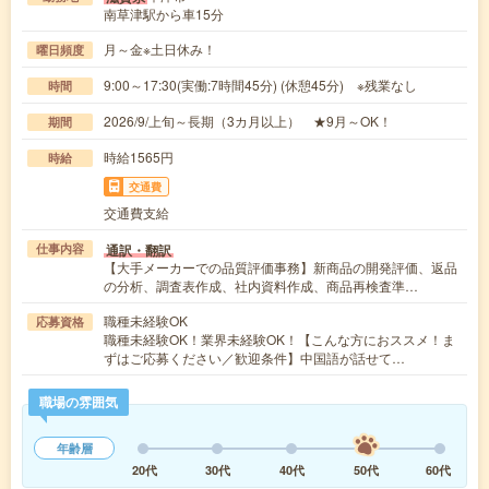
南草津駅から車15分
月～金※土日休み！
曜日頻度
9:00～17:30(実働:7時間45分) (休憩45分) ※残業なし
時間
2026/9/上旬～長期（3カ月以上） ★9月～OK！
期間
時給1565円
時給
交通費
交通費支給
通訳・翻訳
仕事内容
【大手メーカーでの品質評価事務】新商品の開発評価、返品
の分析、調査表作成、社内資料作成、商品再検査準…
職種未経験OK
応募資格
職種未経験OK！業界未経験OK！【こんな方におススメ！ま
ずはご応募ください／歓迎条件】中国語が話せて…
職場の雰囲気
年齢層
20代
30代
40代
50代
60代